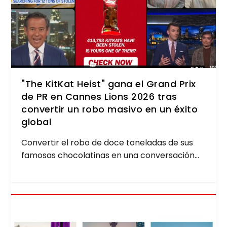
"The KitKat Heist" gana el Grand Prix
de PR en Cannes Lions 2026 tras
convertir un robo masivo en un éxito
global
Con­ver­tir el robo de doce tone­la­das de sus
famo­sas cho­co­la­ti­nas en una con­ver­sa­ción...