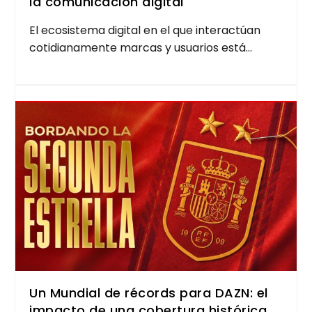
la comunicación digital
El eco­sis­te­ma digi­tal en el que inter­ac­túan
coti­dia­na­men­te mar­cas y usua­rios está...
Un Mundial de récords para DAZN: el
impacto de una cobertura histórica