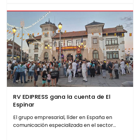
RV EDIPRESS gana la cuenta de El
Espinar
El gru­po empre­sa­rial, líder en Espa­ña en
comu­ni­ca­ción espe­cia­li­za­da en el sec­tor...