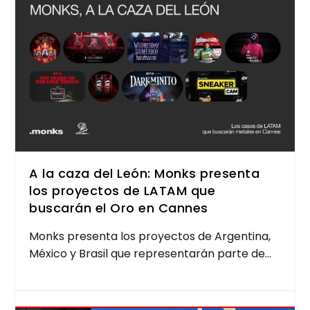
A la caza del León: Monks presenta
los proyectos de LATAM que
buscarán el Oro en Cannes
Monks pre­sen­ta los pro­yec­tos de Argen­ti­na,
Méxi­co y Bra­sil que repre­sen­ta­rán par­te de...