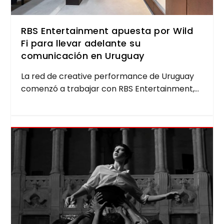
RBS Entertainment apuesta por Wild
Fi para llevar adelante su
comunicación en Uruguay
La red de crea­ti­ve per­for­man­ce de Uru­guay
comen­zó a tra­ba­jar con RBS Enter­tain­ment,...