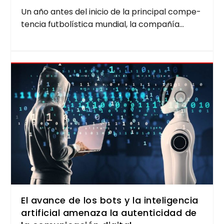
Un año antes del ini­cio de la prin­ci­pal com­pe­
ten­cia fut­bo­lís­ti­ca mun­dial, la com­pa­ñía...
El avance de los bots y la inteligencia
artificial amenaza la autenticidad de