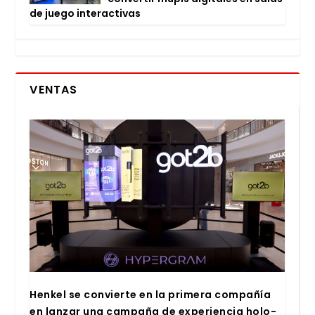
de jue­go inter­ac­ti­vas
VENTAS
Hen­kel se con­vier­te en la pri­me­ra com­pa­ñía
en lan­zar una cam­pa­ña de expe­rien­cia holo­