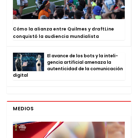
Cómo la alian­za entre Quil­mes y draftLi­ne
con­quis­tó la audien­cia mun­dia­lis­ta
El avan­ce de los bots y la inte­li­
gen­cia arti­fi­cial ame­na­za la
auten­ti­ci­dad de la comu­ni­ca­ción
digi­tal
MEDIOS