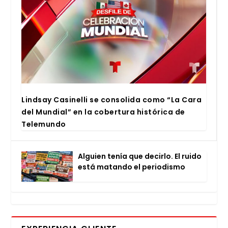
Lind­say Casi­ne­lli se con­so­li­da como “La Cara
del Mun­dial” en la cober­tu­ra his­tó­ri­ca de
Tele­mun­do
Alguien tenía que decir­lo. El rui­do
está matan­do el perio­dis­mo