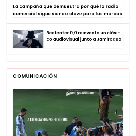
La cam­pa­ña que demues­tra por qué la radio
comer­cial sigue sien­do cla­ve para las mar­cas
Bee­fea­ter 0,0 rein­ven­ta un clá­si­
co audio­vi­sual jun­to a Jami­ro­quai
COMUNICACIÓN