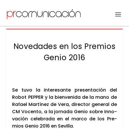
Novedades en los Premios
Genio 2016
Se tuvo la intere­san­te pre­sen­ta­ción del
Robot PEP­PER y la bien­ve­ni­da de la mano de
Rafael Mar­tí­nez de Vera, direc­tor gene­ral de
CM Vocen­to, a la jor­na­da Genio sobre Inno­
va­ción cele­bra­da en el mar­co de los Pre­
mios Genio 2016 en Sevi­lla.