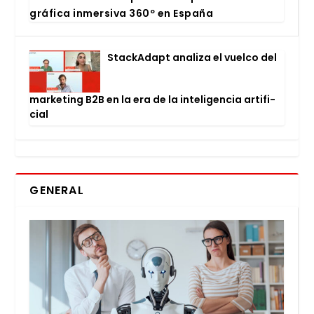
grá­fi­ca inmer­si­va 360º en Espa­ña
Stac­kA­dapt ana­li­za el vuel­co del
mar­ke­ting B2B en la era de la inte­li­gen­cia arti­fi­
cial
GENERAL