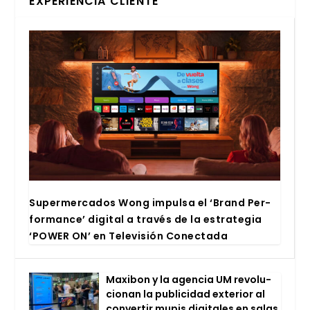
EXPERIENCIA CLIENTE
Super­mer­ca­dos Wong impul­sa el ‘Brand Per­
for­man­ce’ digi­tal a tra­vés de la estra­te­gia
‘POWER ON’ en Tele­vi­sión Conec­ta­da
Maxi­bon y la agen­cia UM revo­lu­
cio­nan la publi­ci­dad exte­rior al
con­ver­tir mupis digi­ta­les en salas