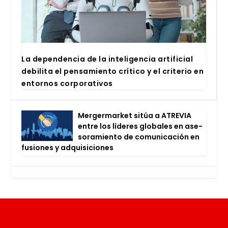
La depen­den­cia de la inte­li­gen­cia arti­fi­cial
debi­li­ta el pen­sa­mien­to crí­ti­co y el cri­te­rio en
entor­nos cor­po­ra­ti­vos
Mer­ger­mar­ket sitúa a ATRE­VIA
entre los líde­res glo­ba­les en ase­
so­ra­mien­to de comu­ni­ca­ción en
fusio­nes y adqui­si­cio­nes