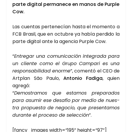
par­te digi­tal per­ma­ne­ce en manos de Pur­ple
Cow.
Las cuen­tas per­te­ne­cían has­ta el momen­to a
FCB Bra­sil, que en octu­bre ya había per­di­do la
par­te digi­tal ante la agen­cia Pur­ple Cow.
“
Entre­gar una comu­ni­ca­ción inte­gra­da para
un clien­te como el Gru­po Cam­pa­ri es una
res­pon­sa­bi­li­dad enor­me
”, comen­tó el CEO de
Art­plan São Pau­lo,
Anto­nio Fadi­ga
, quien
agre­gó:
“
Demos­tra­mos que esta­mos pre­pa­ra­dos
para asu­mir ese desa­fío por medio de nues­
tra pro­pues­ta de nego­cio, que pre­sen­ta­mos
duran­te el pro­ce­so de selec­ción
”.
[fancy_images width=“195” height=“97”]