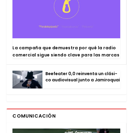
La cam­pa­ña que demues­tra por qué la radio
comer­cial sigue sien­do cla­ve para las mar­cas
Bee­fea­ter 0,0 rein­ven­ta un clá­si­
co audio­vi­sual jun­to a Jami­ro­quai
COMUNICACIÓN