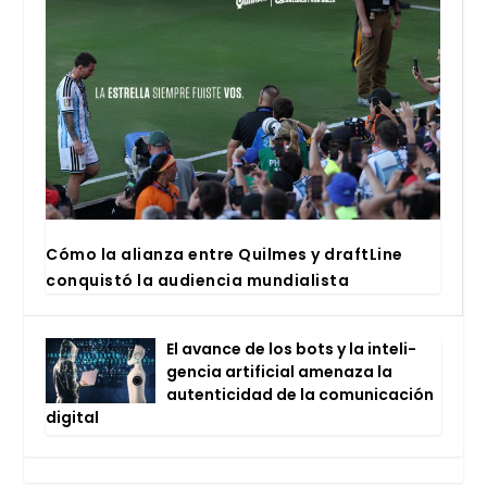
Cómo la alian­za entre Quil­mes y draftLi­ne
con­quis­tó la audien­cia mun­dia­lis­ta
El avan­ce de los bots y la inte­li­
gen­cia arti­fi­cial ame­na­za la
auten­ti­ci­dad de la comu­ni­ca­ción
digi­tal