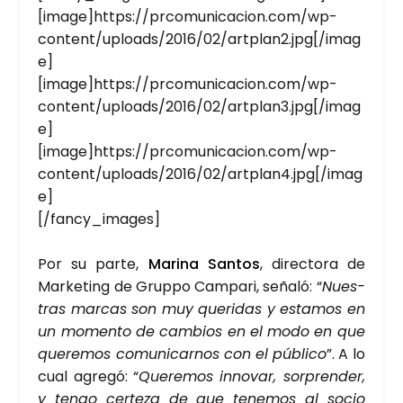
[image]https://prcomunicacion.com/wp-
content/uploads/2016/02/artplan2.jpg[/imag
e]
[image]https://prcomunicacion.com/wp-
content/uploads/2016/02/artplan3.jpg[/imag
e]
[image]https://prcomunicacion.com/wp-
content/uploads/2016/02/artplan4.jpg[/imag
e]
[/fancy_images]
Por su par­te,
Mari­na San­tos
, direc­to­ra de
Mar­ke­ting de Grup­po Cam­pa­ri, seña­ló: “
Nues­
tras mar­cas son muy que­ri­das y esta­mos en
un momen­to de cam­bios en el modo en que
que­re­mos comu­ni­car­nos con el públi­co
”. A lo
cual agre­gó: “
Que­re­mos inno­var, sor­pren­der,
y ten­go cer­te­za de que tene­mos al socio