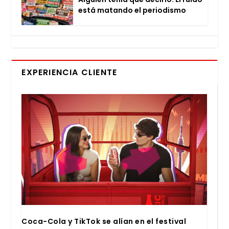
está matan­do el perio­dis­mo
EXPERIENCIA CLIENTE
Coca-Cola y Tik­Tok se alían en el fes­ti­val