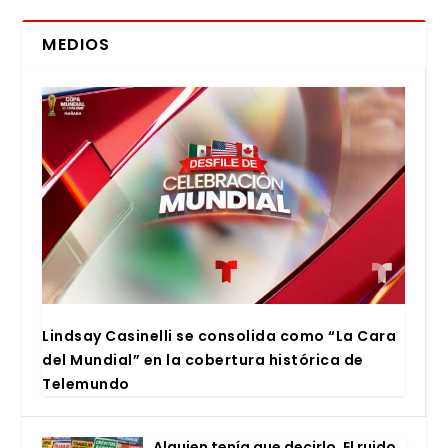
MEDIOS
Lind­say Casi­ne­lli se con­so­li­da como “La Cara
del Mun­dial” en la cober­tu­ra his­tó­ri­ca de
Tele­mun­do
Alguien tenía que decir­lo. El rui­do