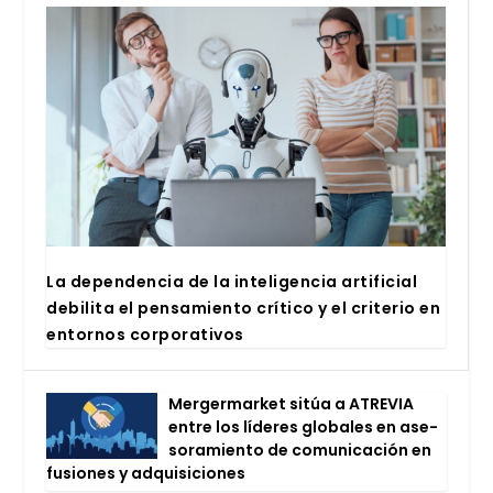
La depen­den­cia de la inte­li­gen­cia arti­fi­cial
debi­li­ta el pen­sa­mien­to crí­ti­co y el cri­te­rio en
entor­nos cor­po­ra­ti­vos
Mer­ger­mar­ket sitúa a ATRE­VIA
entre los líde­res glo­ba­les en ase­
so­ra­mien­to de comu­ni­ca­ción en
fusio­nes y adqui­si­cio­nes