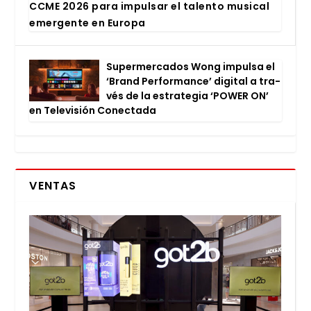
CCME 2026 para impul­sar el talen­to musi­cal
emer­gen­te en Euro­pa
Super­mer­ca­dos Wong impul­sa el
‘Brand Per­for­man­ce’ digi­tal a tra­
vés de la estra­te­gia ‘POWER ON’
en Tele­vi­sión Conec­ta­da
VENTAS