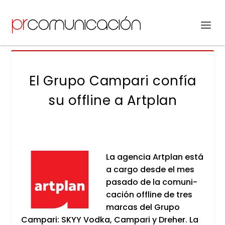
El Grupo Campari confía
su offline a Artplan
La agen­cia Art­plan está
a car­go des­de el mes
pasa­do de la comu­ni­
ca­ción offli­ne de tres
mar­cas del Gru­po
Cam­pa­ri: SKYY Vod­ka, Cam­pa­ri y Dreher. La