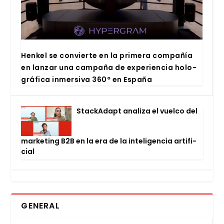
Hen­kel se con­vier­te en la pri­me­ra com­pa­ñía
en lan­zar una cam­pa­ña de expe­rien­cia holo­
grá­fi­ca inmer­si­va 360º en Espa­ña
Stac­kA­dapt ana­li­za el vuel­co del
mar­ke­ting B2B en la era de la inte­li­gen­cia arti­fi­
cial
GENERAL