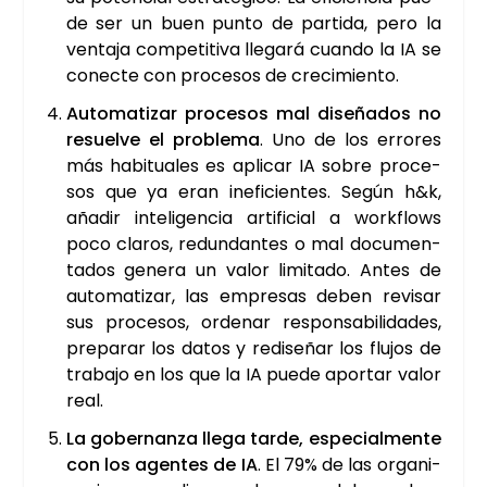
de ser un buen pun­to de par­ti­da, pero la
ven­ta­ja com­pe­ti­ti­va lle­ga­rá cuan­do la IA se
conec­te con pro­ce­sos de cre­ci­mien­to.
Auto­ma­ti­zar pro­ce­sos mal dise­ña­dos no
resuel­ve el pro­ble­ma
. Uno de los erro­res
más habi­tua­les es apli­car IA sobre pro­ce­
sos que ya eran inefi­cien­tes. Según h&k,
aña­dir inte­li­gen­cia arti­fi­cial a work­flows
poco cla­ros, redun­dan­tes o mal docu­men­
ta­dos gene­ra un valor limi­ta­do. Antes de
auto­ma­ti­zar, las empre­sas deben revi­sar
sus pro­ce­sos, orde­nar res­pon­sa­bi­li­da­des,
pre­pa­rar los datos y redi­se­ñar los flu­jos de
tra­ba­jo en los que la IA pue­de apor­tar valor
real.
La gober­nan­za lle­ga tar­de, espe­cial­men­te
con los agen­tes de IA
. El 79% de las orga­ni­