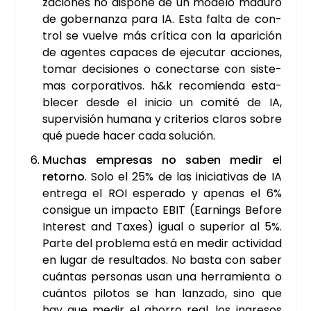
za­cio­nes no dis­po­ne de un mode­lo madu­ro
de gober­nan­za para IA. Esta fal­ta de con­
trol se vuel­ve más crí­ti­ca con la apa­ri­ción
de agen­tes capa­ces de eje­cu­tar accio­nes,
tomar deci­sio­nes o conec­tar­se con sis­te­
mas cor­po­ra­ti­vos. h&k reco­mien­da esta­
ble­cer des­de el ini­cio un comi­té de IA,
super­vi­sión huma­na y cri­te­rios cla­ros sobre
qué pue­de hacer cada solu­ción.
Muchas empre­sas no saben medir el
retorno
. Solo el 25% de las ini­cia­ti­vas de IA
entre­ga el ROI espe­ra­do y ape­nas el 6%
con­si­gue un impac­to EBIT (Ear­nings Befo­re
Inter­est and Taxes) igual o supe­rior al 5%.
Par­te del pro­ble­ma está en medir acti­vi­dad
en lugar de resul­ta­dos. No bas­ta con saber
cuán­tas per­so­nas usan una herra­mien­ta o
cuán­tos pilo­tos se han lan­za­do, sino que
hay que medir el aho­rro real, los ingre­sos