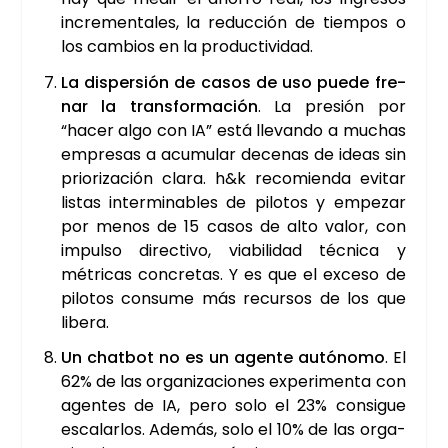
incre­men­ta­les, la reduc­ción de tiem­pos o
los cam­bios en la pro­duc­ti­vi­dad.
La dis­per­sión de casos de uso pue­de fre­
nar la trans­for­ma­ción
. La pre­sión por
“hacer algo con IA” está lle­van­do a muchas
empre­sas a acu­mu­lar dece­nas de ideas sin
prio­ri­za­ción cla­ra. h&k reco­mien­da evi­tar
lis­tas inter­mi­na­bles de pilo­tos y empe­zar
por menos de 15 casos de alto valor, con
impul­so direc­ti­vo, via­bi­li­dad téc­ni­ca y
métri­cas con­cre­tas. Y es que el exce­so de
pilo­tos con­su­me más recur­sos de los que
libe­ra.
Un chat­bot no es un agen­te autó­no­mo
. El
62% de las orga­ni­za­cio­nes expe­ri­men­ta con
agen­tes de IA, pero solo el 23% con­si­gue
esca­lar­los. Ade­más, solo el 10% de las orga­