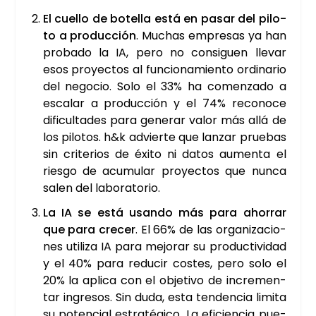
El cue­llo de bote­lla está en pasar del pilo­
to a pro­duc­ción
. Muchas empre­sas ya han
pro­ba­do la IA, pero no con­si­guen lle­var
esos pro­yec­tos al fun­cio­na­mien­to ordi­na­rio
del nego­cio. Solo el 33% ha comen­za­do a
esca­lar a pro­duc­ción y el 74% reco­no­ce
difi­cul­ta­des para gene­rar valor más allá de
los pilo­tos. h&k advier­te que lan­zar prue­bas
sin cri­te­rios de éxi­to ni datos aumen­ta el
ries­go de acu­mu­lar pro­yec­tos que nun­ca
salen del labo­ra­to­rio.
La IA se está usan­do más para aho­rrar
que para cre­cer
. El 66% de las orga­ni­za­cio­
nes uti­li­za IA para mejo­rar su pro­duc­ti­vi­dad
y el 40% para redu­cir cos­tes, pero solo el
20% la apli­ca con el obje­ti­vo de incre­men­
tar ingre­sos. Sin duda, esta ten­den­cia limi­ta
su poten­cial estra­té­gi­co. La efi­cien­cia pue­