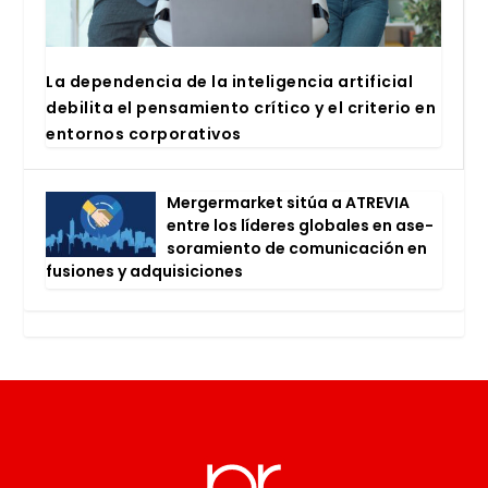
La depen­den­cia de la inte­li­gen­cia arti­fi­cial
debi­li­ta el pen­sa­mien­to crí­ti­co y el cri­te­rio en
entor­nos cor­po­ra­ti­vos
Mer­ger­mar­ket sitúa a ATRE­VIA
entre los líde­res glo­ba­les en ase­
so­ra­mien­to de comu­ni­ca­ción en
fusio­nes y adqui­si­cio­nes