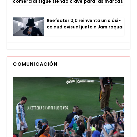
comer­cial sigue sien­do cla­ve para las mar­cas
Bee­fea­ter 0,0 rein­ven­ta un clá­si­
co audio­vi­sual jun­to a Jami­ro­quai
COMUNICACIÓN