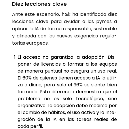
Diez lec­cio­nes cla­ve
Ante este esce­na­rio, h&k ha iden­ti­fi­ca­do diez
lec­cio­nes cla­ve para ayu­dar a las pymes a
apli­car la IA de for­ma res­pon­sa­ble, sos­te­ni­ble
y ali­nea­da con las nue­vas exi­gen­cias regu­la­
to­rias euro­peas.
El acce­so no garan­ti­za la adop­ción
.
Dis­
po­ner de licen­cias o for­mar a los equi­pos
de mane­ra pun­tual no ase­gu­ra un uso real.
El 60% de quie­nes tie­nen acce­so a IA la uti­li­
za a dia­rio, pero solo el 36% se sien­te bien
for­ma­do. Esta dife­ren­cia demues­tra que el
pro­ble­ma no es solo tec­no­ló­gi­co, sino
orga­ni­za­ti­vo. La adop­ción debe medir­se por
el cam­bio de hábi­tos, el uso acti­vo y la inte­
gra­ción de la IA en las tareas reales de
cada per­fil.