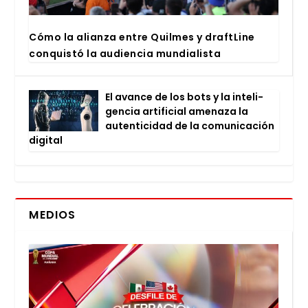
Cómo la alian­za entre Quil­mes y draftLi­ne
con­quis­tó la audien­cia mun­dia­lis­ta
El avan­ce de los bots y la inte­li­
gen­cia arti­fi­cial ame­na­za la
auten­ti­ci­dad de la comu­ni­ca­ción
digi­tal
MEDIOS