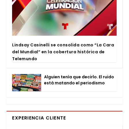
Lind­say Casi­ne­lli se con­so­li­da como “La Cara
del Mun­dial” en la cober­tu­ra his­tó­ri­ca de
Tele­mun­do
Alguien tenía que decir­lo. El rui­do
está matan­do el perio­dis­mo
EXPERIENCIA CLIENTE