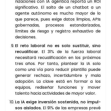
ni­za­cio­nes con IA agén­ti­ca repor­ta un ROI
sig­ni­fi­ca­ti­vo. El sal­to de un chat­bot a un
agen­te autó­no­mo es mucho mayor de lo
que pare­ce, pues exi­ge datos lim­pios, APIs
gober­na­das, pro­ce­sos estan­da­ri­za­dos,
lími­tes de ries­go y regis­tro exhaus­ti­vo de
deci­sio­nes.
El reto labo­ral no es solo sus­ti­tuir, sino
recua­li­fi­car
. El 31% de la fuer­za labo­ral
nece­si­ta­rá recua­li­fi­ca­ción en los pró­xi­mos
tres años. Por tan­to, plan­tear la IA solo
como una vía para redu­cir plan­ti­lla pue­de
gene­rar recha­zo, incer­ti­dum­bre y mala
adop­ción. La cla­ve está en for­mar a los
equi­pos, redi­se­ñar fun­cio­nes y mover
talen­to hacia acti­vi­da­des de mayor valor.
La IA exi­ge inver­sión sos­te­ni­da, no impul­
sos ais­la­dos
. El 91% de las empre­sas pre­vé