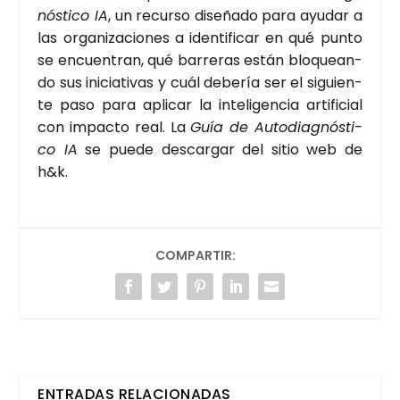
nós­ti­co IA
, un recur­so dise­ña­do para ayu­dar a
las orga­ni­za­cio­nes a iden­ti­fi­car en qué pun­to
se encuen­tran, qué barre­ras están blo­quean­
do sus ini­cia­ti­vas y cuál debe­ría ser el siguien­
te paso para apli­car la inte­li­gen­cia arti­fi­cial
con impac­to real. La
Guía de Auto­diag­nós­ti­
co IA
se pue­de des­car­gar del sitio web de
h&k
.
COMPARTIR:
ENTRADAS RELACIONADAS