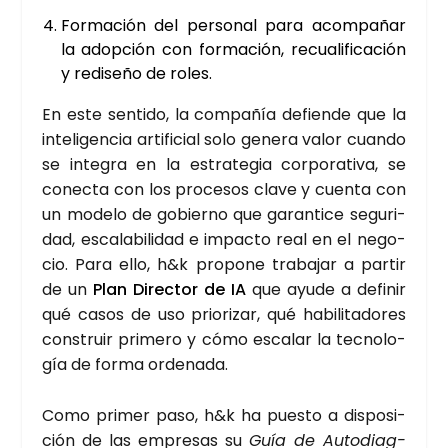
For­ma­ción del per­so­nal para acom­pa­ñar
la adop­ción con for­ma­ción, recua­li­fi­ca­ción
y redi­se­ño de roles.
En este sen­ti­do, la com­pa­ñía defien­de que la
inte­li­gen­cia arti­fi­cial solo gene­ra valor cuan­do
se inte­gra en la estra­te­gia cor­po­ra­ti­va, se
conec­ta con los pro­ce­sos cla­ve y cuen­ta con
un mode­lo de gobierno que garan­ti­ce segu­ri­
dad, esca­la­bi­li­dad e impac­to real en el nego­
cio. Para ello, h&k pro­po­ne tra­ba­jar a par­tir
de un
Plan Direc­tor de IA
que ayu­de a defi­nir
qué casos de uso prio­ri­zar, qué habi­li­ta­do­res
cons­truir pri­me­ro y cómo esca­lar la tec­no­lo­
gía de for­ma orde­na­da.
Como pri­mer paso, h&k ha pues­to a dis­po­si­
ción de las empre­sas su
Guía de Auto­diag­