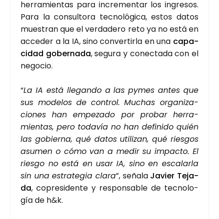
herra­mien­tas para incre­men­tar los ingre­sos.
Para la con­sul­to­ra tec­no­ló­gi­ca, estos datos
mues­tran que el ver­da­de­ro reto ya no está en
acce­der a la IA, sino con­ver­tir­la en una
capa­
ci­dad gober­na­da
, segu­ra y conec­ta­da con el
nego­cio.
“
La IA está lle­gan­do a las pymes antes que
sus mode­los de con­trol. Muchas orga­ni­za­
cio­nes han empe­za­do por pro­bar herra­
mien­tas, pero toda­vía no han defi­ni­do quién
las gobier­na, qué datos uti­li­zan, qué ries­gos
asu­men o cómo van a medir su impac­to.
El
ries­go no está en usar IA, sino en esca­lar­la
sin una estra­te­gia cla­ra
”, seña­la
Javier Teja­
da
, copre­si­den­te y res­pon­sa­ble de tec­no­lo­
gía de h&k.