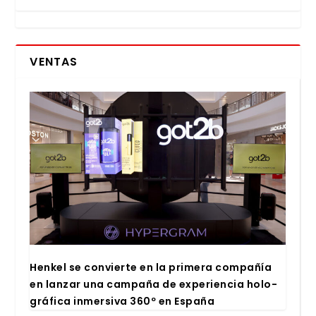
VENTAS
Hen­kel se con­vier­te en la pri­me­ra com­pa­ñía
en lan­zar una cam­pa­ña de expe­rien­cia holo­
grá­fi­ca inmer­si­va 360º en Espa­ña