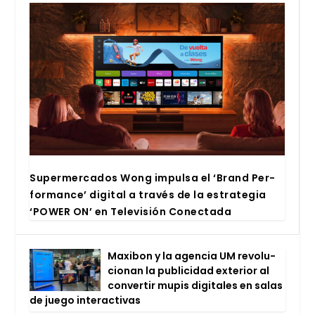
Super­mer­ca­dos Wong impul­sa el ‘Brand Per­
for­man­ce’ digi­tal a tra­vés de la estra­te­gia
‘POWER ON’ en Tele­vi­sión Conec­ta­da
Maxi­bon y la agen­cia UM revo­lu­
cio­nan la publi­ci­dad exte­rior al
con­ver­tir mupis digi­ta­les en salas
de jue­go inter­ac­ti­vas