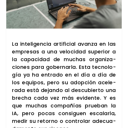
La inte­li­gen­cia arti­fi­cial avan­za en las
empre­sas a una velo­ci­dad supe­rior a
la capa­ci­dad de muchas orga­ni­za­
cio­nes para gober­nar­la. Esta tec­no­lo­
gía ya ha entra­do en el día a día de
los equi­pos, pero su adop­ción ace­le­
ra­da está dejan­do al des­cu­bier­to una
bre­cha cada vez más evi­den­te. Y es
que muchas com­pa­ñías prue­ban la
IA, pero pocas con­si­guen esca­lar­la,
medir su retorno o con­tro­lar ade­cua­