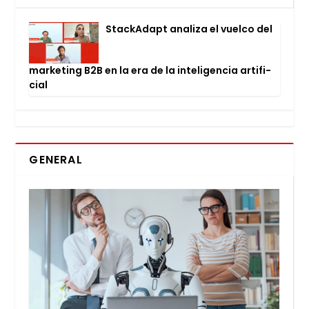
Stac­kA­dapt ana­li­za el vuel­co del
mar­ke­ting B2B en la era de la inte­li­gen­cia arti­fi­
cial
GENERAL