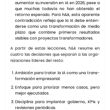
aumen­tar su inver­sión en IA en 2026, pese a
que muchas toda­vía no han obte­ni­do el
retorno espe­ra­do. Para h&k, esta apa­ren­te
con­tra­dic­ción refle­ja que la IA debe enten­
der­se como una trans­for­ma­ción de medio
pla­zo que com­bi­ne pri­me­ros resul­ta­dos
visi­bles con pro­yec­tos trans­for­ma­do­res.
A par­tir de estas lec­cio­nes, h&k resu­me en
cua­tro las deci­sio­nes que sepa­ran a las orga­
ni­za­cio­nes líde­res del res­to:
Ambi­ción para tra­tar la IA como una trans­
for­ma­ción empre­sa­rial.
Enfo­que para prio­ri­zar menos casos, pero
mejor eje­cu­ta­dos.
Dis­ci­pli­na para implan­tar gobierno, KPIs y
revi­sio­nes perió­di­cas.