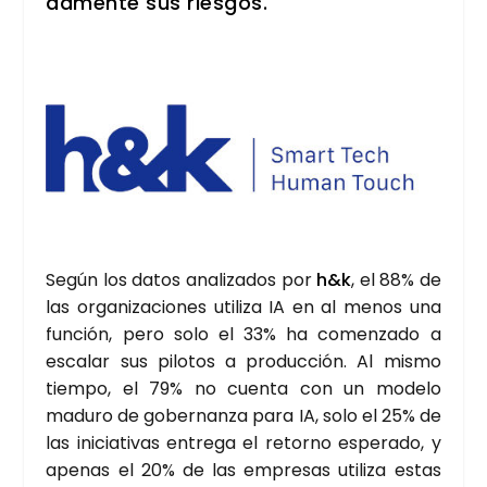
da­men­te sus ries­gos
.
Según los datos ana­li­za­dos por
h&k
, el 88% de
las orga­ni­za­cio­nes uti­li­za IA en al menos una
fun­ción, pero solo el 33% ha comen­za­do a
esca­lar sus pilo­tos a pro­duc­ción. Al mis­mo
tiem­po, el 79% no cuen­ta con un mode­lo
madu­ro de gober­nan­za para IA, solo el 25% de
las ini­cia­ti­vas entre­ga el retorno espe­ra­do, y
ape­nas el 20% de las empre­sas uti­li­za estas