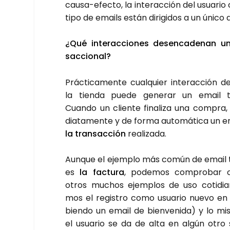
cau­sa-efec­to, la inter­ac­ción del usua­rio
tipo de emails están diri­gi­dos a un úni­co de
¿Qué inter­ac­cio­nes des­en­ca­de­nan 
sac­cio­nal?
Prác­ti­ca­men­te cual­quier inter­ac­ción d
la tien­da pue­de gene­rar un email tra
Cuan­do un clien­te fina­li­za una com­pra
dia­ta­men­te y de for­ma auto­má­ti­ca un em
la tran­sac­ción
rea­li­za­da.
Aun­que el ejem­plo más común de email tr
es
la fac­tu­ra
, pode­mos com­pro­bar 
otros muchos ejem­plos de uso coti­dia
mos el regis­tro como usua­rio nue­vo en
bien­do un email de bien­ve­ni­da) y lo mi
el usua­rio se da de alta en algún otro se