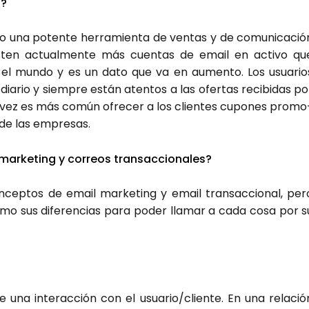
s?
do una poten­te herra­mien­ta de ven­tas y de comu­ni­ca­ció
is­ten actual­men­te más cuen­tas de email en acti­vo qu
 el mun­do y es un dato que va en aumen­to. Los usua­rio
dia­rio y siem­pre están aten­tos a las ofer­tas reci­bi­das po
vez es más común ofre­cer a los clien­tes cupo­nes pro­mo
e de las empre­sas.
mar­ke­ting y correos tran­sac­cio­na­les?
n­cep­tos de email mar­ke­ting y email tran­sac­cio­nal, per
como sus dife­ren­cias para poder lla­mar a cada cosa por s
 de una inter­ac­ción con el usuario/cliente. En una rela­ció