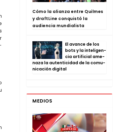
Cómo la alian­za entre Quil­mes
n
y draftLi­ne con­quis­tó la
e
audien­cia mun­dia­lis­ta
s
r
El avan­ce de los
­
bots y la inte­li­gen­
cia arti­fi­cial ame­
na­za la auten­ti­ci­dad de la comu­
ni­ca­ción digi­tal
o
u
MEDIOS
n