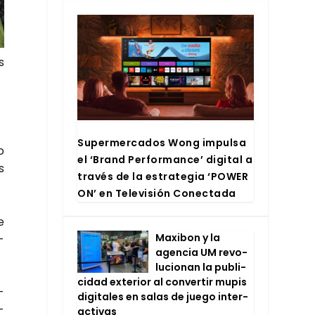
s
Super­mer­ca­dos Wong impul­sa
o
el ‘Brand Per­for­man­ce’ digi­tal a
s
tra­vés de la estra­te­gia ‘POWER
ON’ en Tele­vi­sión Conec­ta­da
e
Maxi­bon y la
­
agen­cia UM revo­
lu­cio­nan la publi­
ci­dad exte­rior al con­ver­tir mupis
­
digi­ta­les en salas de jue­go inter­
­
ac­ti­vas