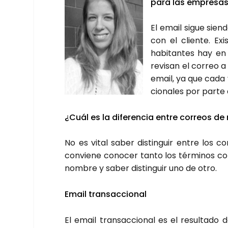
para las empre­sa
El email sigue sien­
con el clien­te. Ex
habi­tan­tes hay en
revi­san el correo a 
email, ya que cada 
cio­na­les por par­t
¿Cuál es la dife­ren­cia entre correos de 
No es vital saber dis­tin­guir entre los co
con­vie­ne cono­cer tan­to los tér­mi­nos 
nom­bre y saber dis­tin­guir uno de otro.
Email tran­sac­cio­nal
El email tran­sac­cio­nal es el resul­ta­do