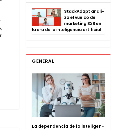
Stac­kA­dapt ana­li­
za el vuel­co del
­
mar­ke­ting B2B en
,
la era de la inte­li­gen­cia arti­fi­cial
r
GENERAL
La depen­den­cia de la inte­li­gen­