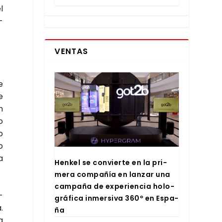
l
­
VENTAS
e
e
n
o
o
o
a
Hen­kel se con­vier­te en la pri­
me­ra com­pa­ñía en lan­zar una
cam­pa­ña de expe­rien­cia holo­
­
grá­fi­ca inmer­si­va 360º en Espa­
.
ña
a