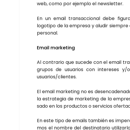
web, como por ejem­plo el news­let­ter.
En un email tran­sac­cio­nal debe figu­r
logo­ti­po de la empre­sa y alu­dir siem­pr
per­so­nal.
Email mar­ke­ting
Al con­tra­rio que suce­de con el email tran
gru­pos de usua­rios con intere­ses y/
usuarios/clientes.
El email mar­ke­ting no es des­en­ca­de­na­d
la estra­te­gia de mar­ke­ting de la empre­
sa­do en los pro­duc­tos o ser­vi­cios ofer­ta­
En este tipo de emails tam­bién es impe­ra­t
mos el nom­bre del des­ti­na­ta­rio uti­li­z