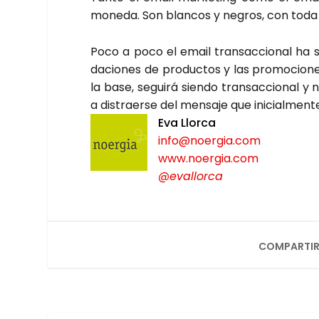
mone­da. Son blan­cos y negros, con toda u
Poco a poco el email tran­sac­cio­nal ha s
da­cio­nes de pro­duc­tos y las pro­mo­cio­n
la base, segui­rá sien­do tran­sac­cio­nal y 
a dis­traer­se del men­sa­je que ini­cial­men­t
Eva Llor­ca
info@noergia.com
www.noergia.com
@evallorca
COMPARTIR