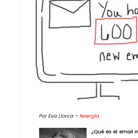
Por Eva Llor­ca –
Noer­gia
¿Qué es el email mar