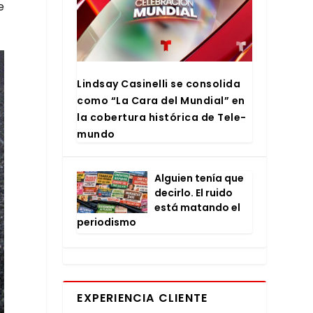
e
Lind­say Casi­ne­lli se con­so­li­da
como “La Cara del Mun­dial” en
la cober­tu­ra his­tó­ri­ca de Tele­
mun­do
Alguien tenía que
decir­lo. El rui­do
está matan­do el
perio­dis­mo
EXPERIENCIA CLIENTE