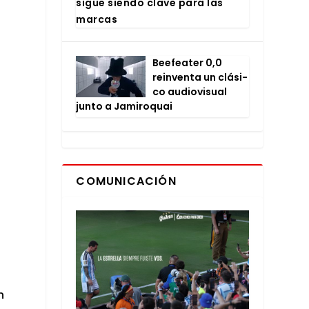
sigue sien­do cla­ve para las
mar­cas
Bee­fea­ter 0,0
rein­ven­ta un clá­si­
co audio­vi­sual
jun­to a Jami­ro­quai
COMUNICACIÓN
n