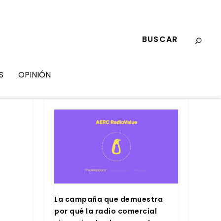
S
OPINIÓN
MARKETING
La cam­pa­ña que demues­tra
por qué la radio comer­cial