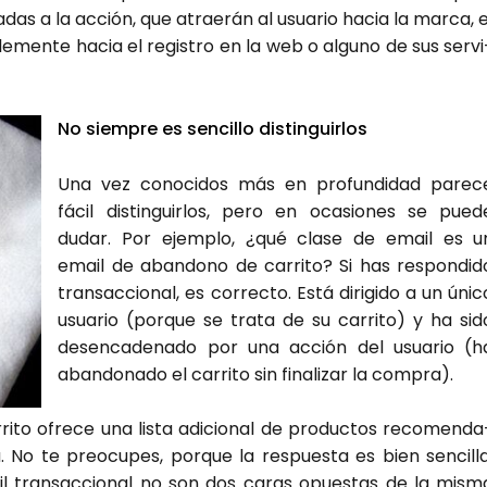
a­das a la acción, que atrae­rán al usua­rio hacia la mar­ca, e
­ple­men­te hacia el regis­tro en la web o alguno de sus ser­vi
No siem­pre es sen­ci­llo dis­tin­guir­los
Una vez cono­ci­dos más en pro­fun­di­dad pare­c
fácil dis­tin­guir­los, pero en oca­sio­nes se pue­d
dudar. Por ejem­plo, ¿qué cla­se de email es u
email de aban­dono de carri­to? Si has res­pon­di­d
tran­sac­cio­nal, es correc­to. Está diri­gi­do a un úni­c
usua­rio (por­que se tra­ta de su carri­to) y ha sid
des­en­ca­de­na­do por una acción del usua­rio (h
aban­do­na­do el carri­to sin fina­li­zar la com­pra).
to ofre­ce una lis­ta adi­cio­nal de pro­duc­tos reco­men­da
o te preo­cu­pes, por­que la res­pues­ta es bien sen­ci­lla
l tran­sac­cio­nal no son dos caras opues­tas de la mis­m