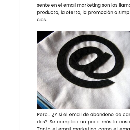
sen­te en el email mar­ke­ting son las lla­m
pro­duc­to, la ofer­ta, la pro­mo­ción o sim
cios.
Pero… ¿Y si el email de aban­dono de carri­
dos? Se com­pli­ca un poco más la cosa. N
Tan­to el email mar­ke­ting como el emai