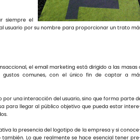
ar siem­pre el
e al usua­rio por su nom­bre para pro­por­cio­nar un tra­to má
­sac­cio­nal, el email mar­ke­ting está diri­gi­do a las masas 
o gus­tos comu­nes, con el úni­co fin de cap­tar a má
o por una inter­ac­ción del usua­rio, sino que for­ma par­te d
sa para lle­gar al públi­co obje­ti­vo que pue­da estar intere
dos.
i­va la pre­sen­cia del logo­ti­po de la empre­sa y si cono­ce
ar­lo tam­bién. Lo que real­men­te se hace esen­cial tener pre