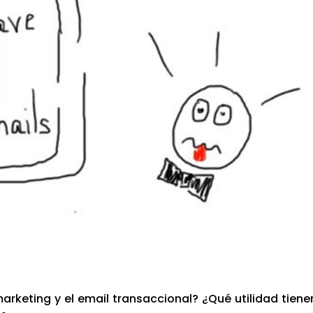
­ke­ting y el email tran­sac­cio­nal? ¿Qué uti­li­dad tie­ne