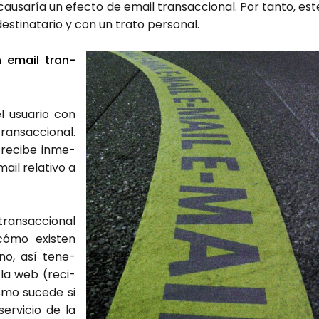
 cau­sa­ría un efec­to de email tran­sac­cio­nal. Por tan­to, est
s­ti­na­ta­rio y con un tra­to per­so­nal.
un email tran­
el usua­rio con
n­sac­cio­nal.
, reci­be inme­
ail rela­ti­vo a
an­sac­cio­nal
cómo exis­ten
no, así tene­
 la web (reci­
s­mo suce­de si
r­vi­cio de la