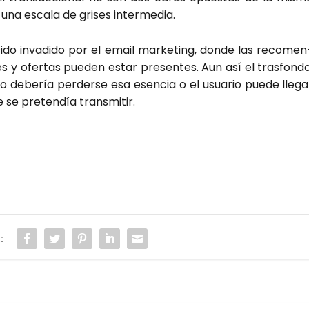
na esca­la de gri­ses inter­me­dia.
ido inva­di­do por el email mar­ke­ting, don­de las reco­men
es y ofer­tas pue­den estar pre­sen­tes. Aun así el tras­fon­do
no debe­ría per­der­se esa esen­cia o el usua­rio pue­de lle­ga
e se pre­ten­día trans­mi­tir.
: