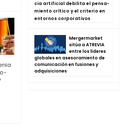
cia arti­fi­cial debi­li­ta el pen­sa­
mien­to crí­ti­co y el cri­te­rio en
entor­nos cor­po­ra­ti­vos
Mer­ger­mar­ket
sitúa a ATRE­VIA
entre los líde­res
glo­ba­les en ase­so­ra­mien­to de
enia
comu­ni­ca­ción en fusio­nes y
adqui­si­cio­nes
No-
y