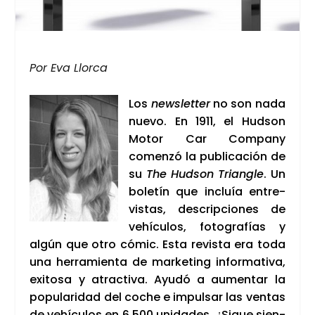
Por Eva Llor­ca
Los
news­let­ter
no son nada
nue­vo. En 1911, el Hud­son
Motor Car Com­pany
comen­zó la publi­ca­ción de
su
The Hud­son Trian­gle
. Un
bole­tín que incluía entre­
vis­tas, des­crip­cio­nes de
vehícu­los, foto­gra­fías y
algún que otro cómic. Esta revis­ta era toda
una herra­mien­ta de mar­ke­ting infor­ma­ti­va,
exi­to­sa y atrac­ti­va. Ayu­dó a aumen­tar la
popu­la­ri­dad del coche e impul­sar las ven­tas
de vehícu­los en 6.500 uni­da­des. ¿Sigue sien­