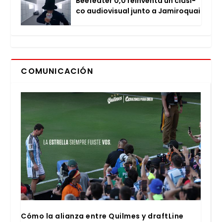
Bee­fea­ter 0,0 rein­ven­ta un clá­si­
co audio­vi­sual jun­to a Jami­ro­quai
COMUNICACIÓN
Cómo la alian­za entre Quil­mes y draftLi­ne