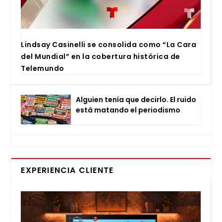
Lind­say Casi­ne­lli se con­so­li­da como “La Cara
del Mun­dial” en la cober­tu­ra his­tó­ri­ca de
Tele­mun­do
Alguien tenía que decir­lo. El rui­do
está matan­do el perio­dis­mo
EXPERIENCIA CLIENTE