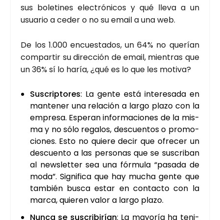
sus bole­ti­nes elec­tró­ni­cos y qué lle­va a un
usua­rio a ceder o no su email a una web.
De los 1.000 encues­ta­dos, un 64% no que­rían
com­par­tir su direc­ción de email, mien­tras que
un 36% sí lo haría, ¿qué es lo que les moti­va?
Sus­crip­to­res
: La gen­te está intere­sa­da en
man­te­ner una rela­ción a lar­go pla­zo con la
empre­sa. Espe­ran infor­ma­cio­nes de la mis­
ma y no sólo rega­los, des­cuen­tos o pro­mo­
cio­nes. Esto no quie­re decir que ofre­cer un
des­cuen­to a las per­so­nas que se sus­cri­ban
al news­let­ter sea una fór­mu­la “pasa­da de
moda”. Sig­ni­fi­ca que hay mucha gen­te que
tam­bién bus­ca estar en con­tac­to con la
mar­ca, quie­ren valor a lar­go pla­zo.
Nun­ca se sus­cri­bi­rían
: La mayo­ría ha teni­