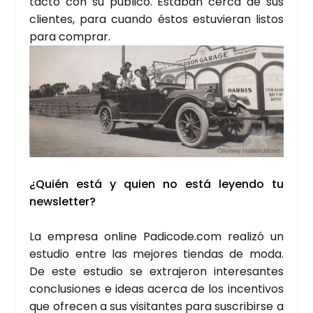
tac­to con su públi­co. Esta­ban cer­ca de sus
clien­tes, para cuan­do éstos estu­vie­ran lis­tos
para com­prar.
¿Quién está y quien no está leyen­do tu
news­let­ter?
La empre­sa onli­ne Padicode.com reali­zó un
estu­dio entre las mejo­res tien­das de moda.
De este estu­dio se extra­je­ron intere­san­tes
con­clu­sio­nes e ideas acer­ca de los incen­ti­vos
que ofre­cen a sus visi­tan­tes para sus­cri­bir­se a