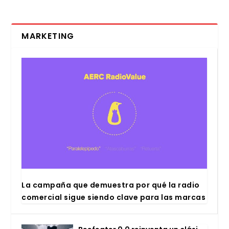
MARKETING
La cam­pa­ña que demues­tra por qué la radio
comer­cial sigue sien­do cla­ve para las mar­cas