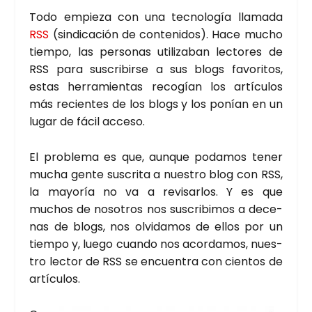
Todo empie­za con una tec­no­lo­gía lla­ma­da
RSS
(sin­di­ca­ción de con­te­ni­dos). Hace mucho
tiem­po, las per­so­nas uti­li­za­ban lec­to­res de
RSS para sus­cri­bir­se a sus blogs favo­ri­tos,
estas herra­mien­tas reco­gían los artícu­los
más recien­tes de los blogs y los ponían en un
lugar de fácil acce­so.
El pro­ble­ma es que, aun­que poda­mos tener
mucha gen­te sus­cri­ta a nues­tro blog con RSS,
la mayo­ría no va a revi­sar­los. Y es que
muchos de noso­tros nos sus­cri­bi­mos a dece­
nas de blogs, nos olvi­da­mos de ellos por un
tiem­po y, lue­go cuan­do nos acor­da­mos, nues­
tro lec­tor de RSS se encuen­tra con cien­tos de
artícu­los.