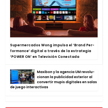
Super­mer­ca­dos Wong impul­sa el ‘Brand Per­
for­man­ce’ digi­tal a tra­vés de la estra­te­gia
‘POWER ON’ en Tele­vi­sión Conec­ta­da
Maxi­bon y la agen­cia UM revo­lu­
cio­nan la publi­ci­dad exte­rior al
con­ver­tir mupis digi­ta­les en salas
de jue­go inter­ac­ti­vas