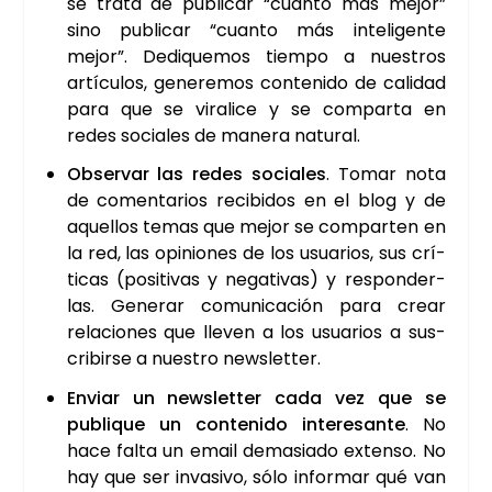
se tra­ta de publi­car “cuan­to más mejor”
sino publi­car “cuan­to más inte­li­gen­te
mejor”. Dedi­que­mos tiem­po a nues­tros
artícu­los, gene­re­mos con­te­ni­do de cali­dad
para que se vira­li­ce y se com­par­ta en
redes socia­les de mane­ra natu­ral.
Obser­var las redes socia­les
. Tomar nota
de comen­ta­rios reci­bi­dos en el blog y de
aque­llos temas que mejor se com­par­ten en
la red, las opi­nio­nes de los usua­rios, sus crí­
ti­cas (posi­ti­vas y nega­ti­vas) y res­pon­der­
las. Gene­rar comu­ni­ca­ción para crear
rela­cio­nes que lle­ven a los usua­rios a sus­
cri­bir­se a nues­tro news­let­ter.
Enviar un news­let­ter cada vez que se
publi­que un con­te­ni­do intere­san­te
. No
hace fal­ta un email dema­sia­do exten­so. No
hay que ser inva­si­vo, sólo infor­mar qué van