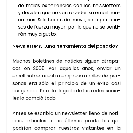
do malas expe­rien­cias con los news­let­ters
y deci­den que no van a ceder su email nun­
ca más. Si lo hacen de nue­vo, será por cau­
sas de fuer­za mayor, por lo que no se sen­ti­
rán muy a gus­to.
News­let­ters, ¿una herra­mien­ta del pasa­do?
Muchos bole­ti­nes de noti­cias siguen atra­pa­
dos en 2005. Por aque­llos años, enviar un
email sobre nues­tra empre­sa a miles de per­
so­nas era sólo el prin­ci­pio de un éxi­to casi
ase­gu­ra­do. Pero la lle­ga­da de las redes socia­
les lo cam­bió todo.
Antes se escri­bía un news­let­ter lleno de noti­
cias, artícu­los o los últi­mos pro­duc­tos que
podrían com­prar nues­tros visi­tan­tes en la