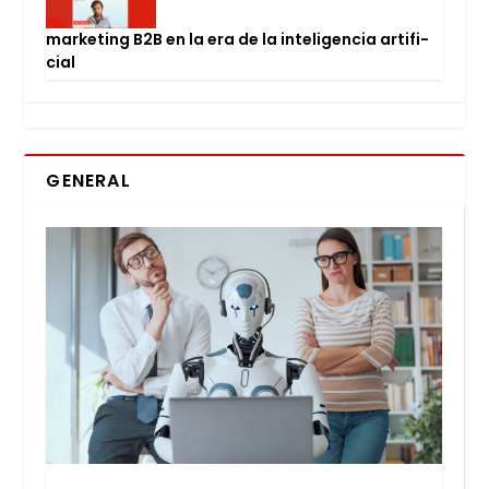
mar­ke­ting B2B en la era de la inte­li­gen­cia arti­fi­
cial
GENERAL