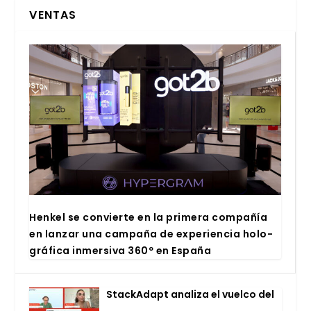
VENTAS
Hen­kel se con­vier­te en la pri­me­ra com­pa­ñía
en lan­zar una cam­pa­ña de expe­rien­cia holo­
grá­fi­ca inmer­si­va 360º en Espa­ña
Stac­kA­dapt ana­li­za el vuel­co del