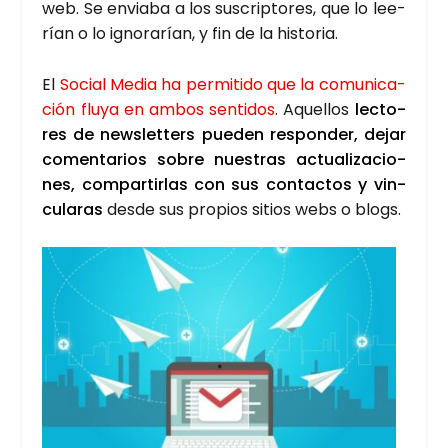
web. Se envia­ba a los sus­crip­to­res, que lo lee­
rían o lo igno­ra­rían, y fin de la his­to­ria.
El
Social Media ha per­mi­ti­do que la comu­ni­ca­
ción flu­ya en ambos sen­ti­dos
. Aque­llos
lec­to­
res de news­let­ters pue­den res­pon­der, dejar
comen­ta­rios sobre nues­tras actua­li­za­cio­
nes, com­par­tir­las con sus con­tac­tos y vin­
cu­la­ras
des­de sus pro­pios sitios webs o blogs.