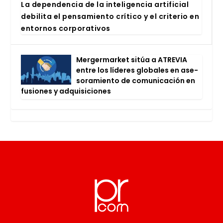
La depen­den­cia de la inte­li­gen­cia arti­fi­cial
debi­li­ta el pen­sa­mien­to crí­ti­co y el cri­te­rio en
entor­nos cor­po­ra­ti­vos
Mer­ger­mar­ket sitúa a ATRE­VIA
entre los líde­res glo­ba­les en ase­
so­ra­mien­to de comu­ni­ca­ción en
fusio­nes y adqui­si­cio­nes