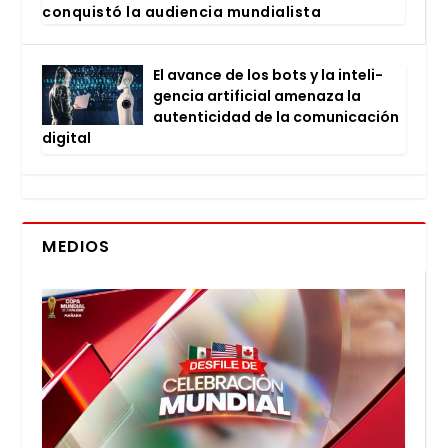
con­quis­tó la audien­cia mun­dia­lis­ta
El avan­ce de los bots y la inte­li­
gen­cia arti­fi­cial ame­na­za la
auten­ti­ci­dad de la comu­ni­ca­ción
digi­tal
MEDIOS