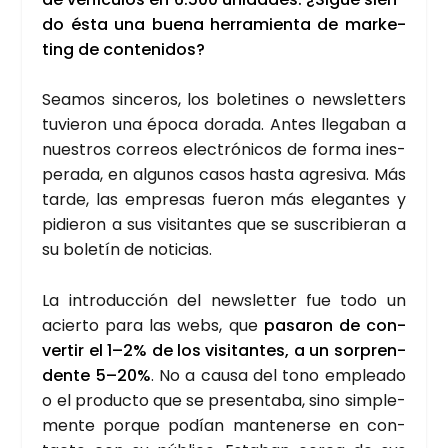
do ésta una bue­na herra­mien­ta de mar­ke­
ting de con­te­ni­dos?
Sea­mos sin­ce­ros, los bole­ti­nes o news­let­ters
tuvie­ron una épo­ca dora­da. Antes lle­ga­ban a
nues­tros correos elec­tró­ni­cos de for­ma ines­
pe­ra­da, en algu­nos casos has­ta agre­si­va. Más
tar­de, las empre­sas fue­ron más ele­gan­tes y
pidie­ron a sus visi­tan­tes que se sus­cri­bie­ran a
su bole­tín de noti­cias.
La intro­duc­ción del news­let­ter fue todo un
acier­to para las webs, que
pasa­ron de con­
ver­tir el 1–2% de los visi­tan­tes, a un sor­pren­
den­te 5–20%
. No a cau­sa del tono emplea­do
o el pro­duc­to que se pre­sen­ta­ba, sino sim­ple­
men­te por­que podían man­te­ner­se en con­