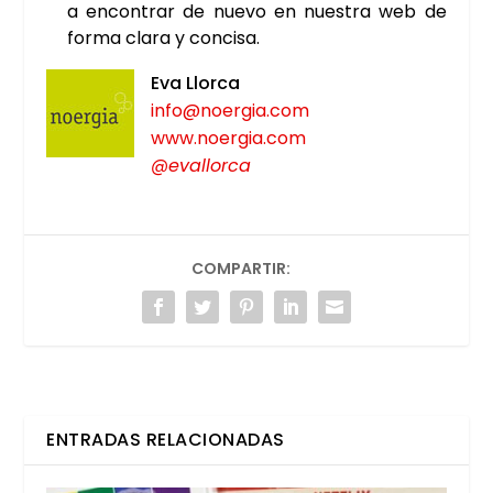
a encon­trar de nue­vo en nues­tra web de
for­ma cla­ra y con­ci­sa.
Eva Llor­ca
info@noergia.com
www.noergia.com
@evallorca
COMPARTIR:
ENTRADAS RELACIONADAS