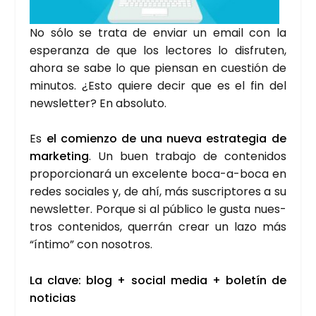
No sólo se tra­ta de enviar un email con la
espe­ran­za de que los lec­to­res lo dis­fru­ten,
aho­ra se sabe lo que pien­san en cues­tión de
minu­tos. ¿Esto quie­re decir que es el fin del
news­let­ter? En abso­lu­to.
Es
el comien­zo de una nue­va estra­te­gia de
mar­ke­ting
. Un buen tra­ba­jo de con­te­ni­dos
pro­por­cio­na­rá un exce­len­te boca-a-boca en
redes socia­les y, de ahí, más sus­crip­to­res a su
news­let­ter. Por­que si al públi­co le gus­ta nues­
tros con­te­ni­dos, que­rrán crear un lazo más
“ínti­mo” con noso­tros.
La cla­ve: blog + social media + bole­tín de
noti­cias