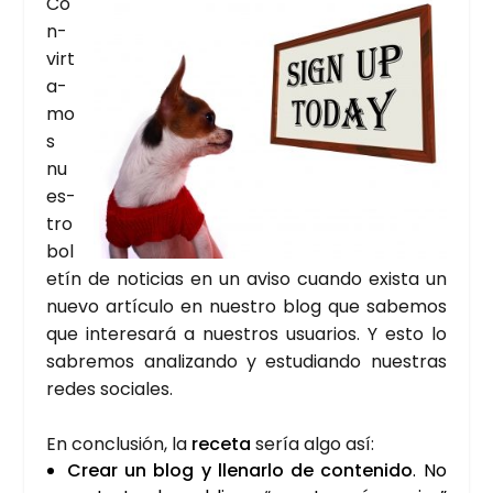
Co
n­
vir­t
a­
mo
s
nu
es­
tro
bol
e­tín de noti­cias en un avi­so cuan­do exis­ta un
nue­vo artícu­lo en nues­tro blog que sabe­mos
que inte­re­sa­rá a nues­tros usua­rios. Y esto lo
sabre­mos ana­li­zan­do y estu­dian­do nues­tras
redes socia­les.
En con­clu­sión, la
rece­ta
sería algo así:
Crear un blog y lle­nar­lo de con­te­ni­do
. No