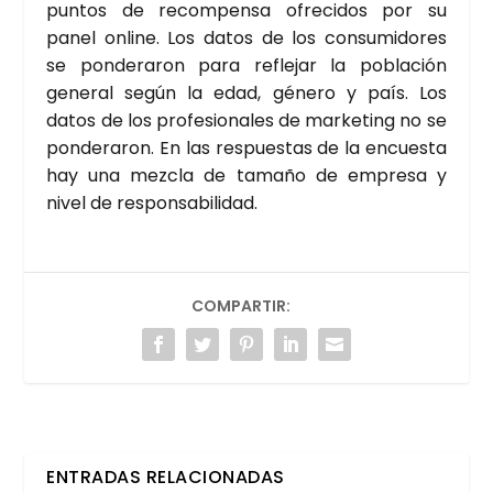
pun­tos de recom­pen­sa ofre­ci­dos por su
panel onli­ne. Los datos de los con­su­mi­do­res
se pon­de­ra­ron para refle­jar la pobla­ción
gene­ral según la edad, géne­ro y país. Los
datos de los pro­fe­sio­na­les de mar­ke­ting no se
pon­de­ra­ron. En las res­pues­tas de la encues­ta
hay una mez­cla de tama­ño de empre­sa y
nivel de res­pon­sa­bi­li­dad.
COMPARTIR:
ENTRADAS RELACIONADAS