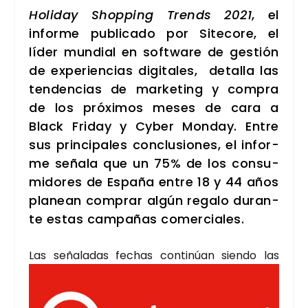
Holi­day Shop­ping Trends 2021
, el
infor­me publi­ca­do por Site­co­re, el
líder mun­dial en soft­wa­re de ges­tión
de expe­rien­cias digi­ta­les, deta­lla las
ten­den­cias de mar­ke­ting y com­pra
de los pró­xi­mos meses de cara a
Black Fri­day y Cyber Mon­day. Entre
sus prin­ci­pa­les con­clu­sio­nes, el infor­
me seña­la que un 75% de los con­su­
mi­do­res de Espa­ña entre 18 y 44 años
pla­nean com­prar algún rega­lo duran­
te estas cam­pa­ñas comer­cia­les.
L
as seña­la­das fechas con­ti­núan sien­do las