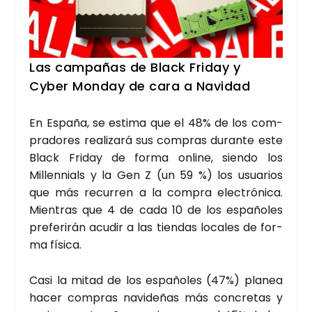
Las cam­pa­ñas de Black Fri­day y
Cyber Mon­day de cara a Navi­dad
En Espa­ña, se esti­ma que el 48% de los com­
pra­do­res rea­li­za­rá sus com­pras duran­te este
Black Fri­day de for­ma onli­ne, sien­do los
Millen­nials y la Gen Z (un 59 %) los usua­rios
que más recu­rren a la com­pra elec­tró­ni­ca.
Mien­tras que 4 de cada 10 de los espa­ño­les
pre­fe­ri­rán acu­dir a las tien­das loca­les de for­
ma físi­ca.
Casi la mitad de los espa­ño­les (47%) pla­nea
hacer com­pras navi­de­ñas más con­cre­tas y