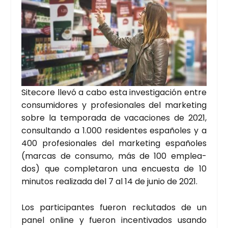
Site­co­re lle­vó a cabo esta inves­ti­ga­ción entre
con­su­mi­do­res y pro­fe­sio­na­les del mar­ke­ting
sobre la tem­po­ra­da de vaca­cio­nes de 2021,
con­sul­tan­do a 1.000 resi­den­tes espa­ño­les y a
400 pro­fe­sio­na­les del mar­ke­ting espa­ño­les
(mar­cas de con­su­mo, más de 100 emplea­
dos) que com­ple­ta­ron una encues­ta de 10
minu­tos rea­li­za­da del 7 al 14 de junio de 2021.
Los par­ti­ci­pan­tes fue­ron reclu­ta­dos de un
panel onli­ne y fue­ron incen­ti­va­dos usan­do