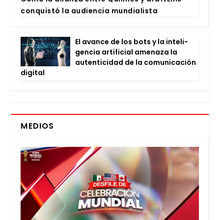
con­quis­tó la audien­cia mun­dia­lis­ta
El avan­ce de los bots y la inte­li­
gen­cia arti­fi­cial ame­na­za la
auten­ti­ci­dad de la comu­ni­ca­ción
digi­tal
MEDIOS