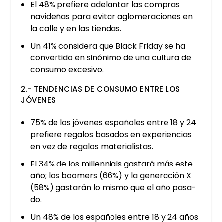
El 48% pre­fie­re ade­lan­tar las com­pras
navi­de­ñas para evi­tar aglo­me­ra­cio­nes en
la calle y en las tien­das.
Un 41% con­si­de­ra que Black Fri­day se ha
con­ver­ti­do en sinó­ni­mo de una cul­tu­ra de
con­su­mo exce­si­vo.
2.- TEN­DEN­CIAS DE CON­SU­MO ENTRE LOS
JÓVE­NES
75% de los jóve­nes espa­ño­les entre 18 y 24
pre­fie­re rega­los basa­dos en expe­rien­cias
en vez de rega­los mate­ria­lis­tas.
El 34% de los millen­nials gas­ta­rá más este
año; los boo­mers (66%) y la gene­ra­ción X
(58%) gas­ta­rán lo mis­mo que el año pasa­
do.
Un 48% de los espa­ño­les entre 18 y 24 años