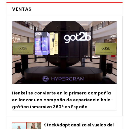
VENTAS
Hen­kel se con­vier­te en la pri­me­ra com­pa­ñía
en lan­zar una cam­pa­ña de expe­rien­cia holo­
grá­fi­ca inmer­si­va 360º en Espa­ña
Stac­kA­dapt ana­li­za el vuel­co del