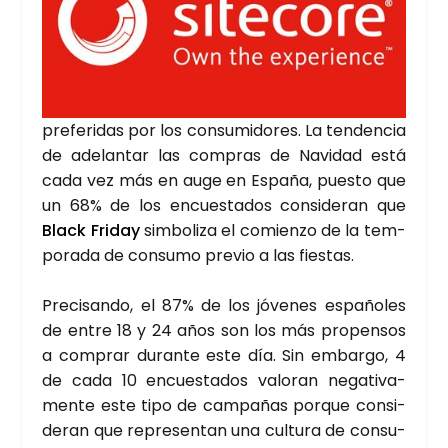
pre­fe­ri­das por los con­su­mi­do­res. La ten­den­cia
de ade­lan­tar las com­pras de Navi­dad está
cada vez más en auge en Espa­ña, pues­to que
un 68% de los encues­ta­dos con­si­de­ran que
Black Fri­day
sim­bo­li­za el comien­zo de la tem­
po­ra­da de con­su­mo pre­vio a las fies­tas.
Pre­ci­san­do, el 87% de los jóve­nes espa­ño­les
de entre 18 y 24 años son los más pro­pen­sos
a com­prar duran­te este día. Sin embar­go, 4
de cada 10 encues­ta­dos valo­ran nega­ti­va­
men­te este tipo de cam­pa­ñas por­que con­si­
de­ran que repre­sen­tan una cul­tu­ra de con­su­