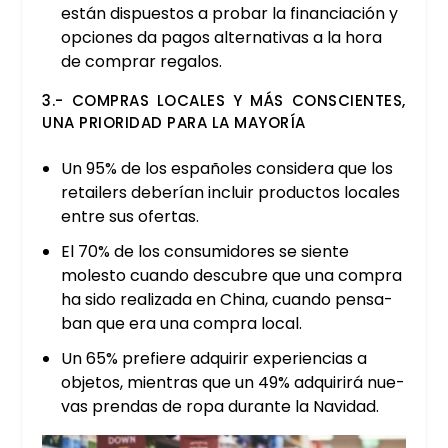
están dis­pues­tos a pro­bar la finan­cia­ción y
opcio­nes da pagos alter­na­ti­vas a la hora
de com­prar rega­los.
3.- COM­PRAS LOCA­LES Y MÁS CONS­CIEN­TES,
UNA PRIO­RI­DAD PARA LA MAYO­RÍA
Un 95% de los espa­ño­les con­si­de­ra que los
retai­lers debe­rían incluir pro­duc­tos loca­les
entre sus ofer­tas.
El 70% de los con­su­mi­do­res se sien­te
moles­to cuan­do des­cu­bre que una com­pra
ha sido rea­li­za­da en Chi­na, cuan­do pen­sa­
ban que era una com­pra local.
Un 65% pre­fie­re adqui­rir expe­rien­cias a
obje­tos, mien­tras que un 49% adqui­ri­rá nue­
vas pren­das de ropa duran­te la Navi­dad.