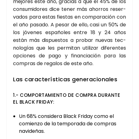
mejo­res este año, gra­cias a que el 45% de los
con­su­mi­do­res dice tener más aho­rros reser­
va­dos para estas fies­tas en com­pa­ra­ción con
el año pasa­do. A pesar de ello, casi un 50% de
los jóve­nes espa­ño­les entre 18 y 24 años
están más dis­pues­tos a pro­bar nue­vas tec­
no­lo­gías que les per­mi­tan uti­li­zar dife­ren­tes
opcio­nes de pago y finan­cia­ción para las
com­pras de rega­los de este año.
Las carac­te­rís­ti­cas gene­ra­cio­na­les
1.- COM­POR­TA­MIEN­TO DE COM­PRA DURAN­TE
EL BLACK FRI­DAY:
Un 68% con­si­de­ra Black Fri­day como el
comien­zo de la tem­po­ra­da de com­pras
navi­de­ñas.