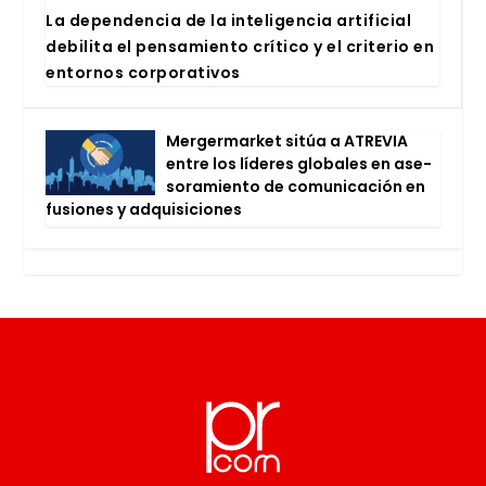
La depen­den­cia de la inte­li­gen­cia arti­fi­cial
debi­li­ta el pen­sa­mien­to crí­ti­co y el cri­te­rio en
entor­nos cor­po­ra­ti­vos
Mer­ger­mar­ket sitúa a ATRE­VIA
entre los líde­res glo­ba­les en ase­
so­ra­mien­to de comu­ni­ca­ción en
fusio­nes y adqui­si­cio­nes