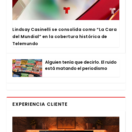
Lind­say Casi­ne­lli se con­so­li­da como “La Cara
del Mun­dial” en la cober­tu­ra his­tó­ri­ca de
Tele­mun­do
Alguien tenía que decir­lo. El rui­do
está matan­do el perio­dis­mo
EXPERIENCIA CLIENTE