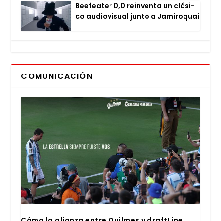
Bee­fea­ter 0,0 rein­ven­ta un clá­si­
co audio­vi­sual jun­to a Jami­ro­quai
COMUNICACIÓN
Cómo la alian­za entre Quil­mes y draftLi­ne