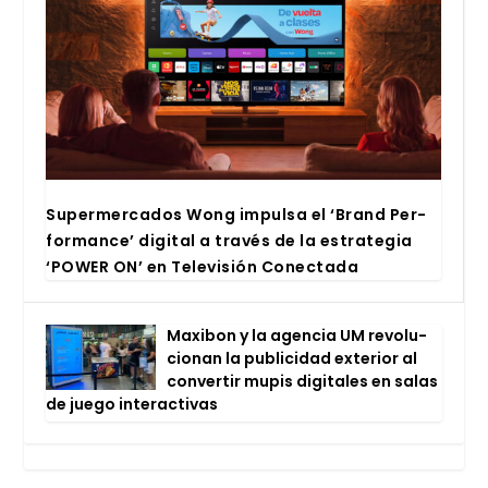
Super­mer­ca­dos Wong impul­sa el ‘Brand Per­
for­man­ce’ digi­tal a tra­vés de la estra­te­gia
‘POWER ON’ en Tele­vi­sión Conec­ta­da
Maxi­bon y la agen­cia UM revo­lu­
cio­nan la publi­ci­dad exte­rior al
con­ver­tir mupis digi­ta­les en salas
de jue­go inter­ac­ti­vas