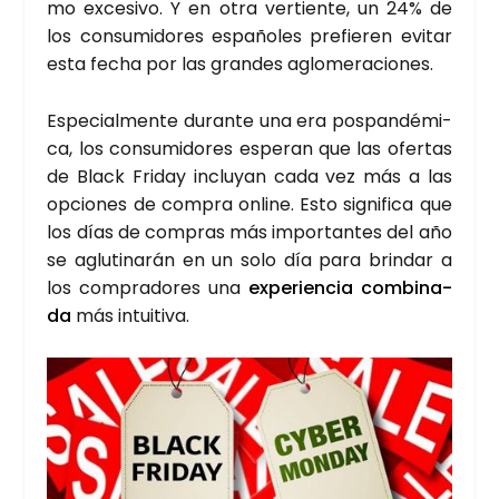
mo exce­si­vo. Y en otra ver­tien­te, un 24% de
los con­su­mi­do­res espa­ño­les pre­fie­ren evi­tar
esta fecha por las gran­des aglo­me­ra­cio­nes.
Espe­cial­men­te duran­te una era pos­pan­dé­mi­
ca, los con­su­mi­do­res espe­ran que las ofer­tas
de Black Fri­day inclu­yan cada vez más a las
opcio­nes de com­pra onli­ne. Esto sig­ni­fi­ca que
los días de com­pras más impor­tan­tes del año
se aglu­ti­na­rán en un solo día para brin­dar a
los com­pra­do­res una
expe­rien­cia com­bi­na­
da
más intui­ti­va.