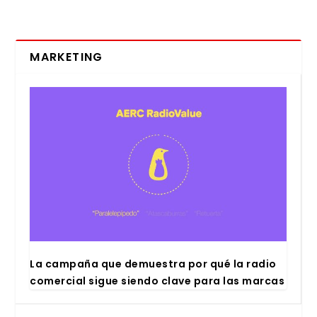
MARKETING
La cam­pa­ña que demues­tra por qué la radio
comer­cial sigue sien­do cla­ve para las mar­cas