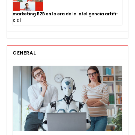
mar­ke­ting B2B en la era de la inte­li­gen­cia arti­fi­
cial
GENERAL