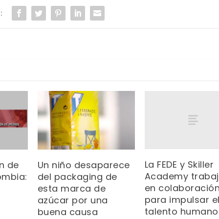
:
La FEDE y Skiller
ón de
Un niño desaparece
Academy traba
ombia:
del packaging de
en colaboració
esta marca de
para impulsar e
azúcar por una
talento humano
buena causa