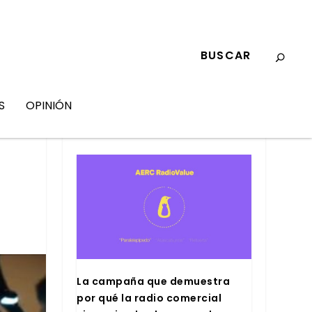
S
OPINIÓN
MARKETING
La cam­pa­ña que demues­tra
por qué la radio comer­cial