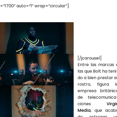
ion=“1700” auto=“1” wrap=“circular”]
[/jcarousel]
Entre las mar­cas 
las que Bolt ha teni
do a bien pres­tar s
ros­tro, figu­ra l
empre­sa bri­tá­ni­c
de tele­co­mu­ni­ca
cio­nes
Vir­gi
Media
, que aca­b
de estre­nar u