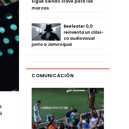
sigue sien­do cla­ve para las
mar­cas
Bee­fea­ter 0,0
rein­ven­ta un clá­si­
co audio­vi­sual
jun­to a Jami­ro­quai
COMUNICACIÓN
s
l