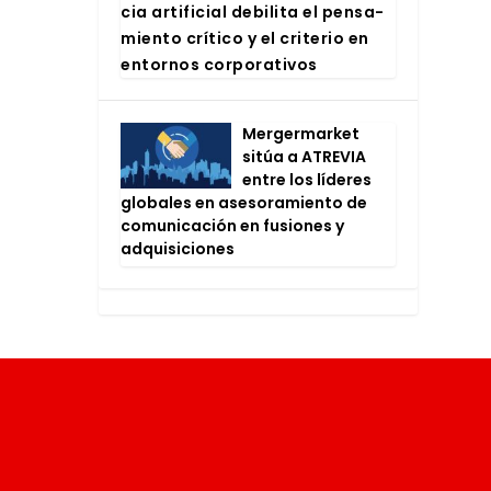
cia arti­fi­cial debi­li­ta el pen­sa­
mien­to crí­ti­co y el cri­te­rio en
entor­nos cor­po­ra­ti­vos
Mer­ger­mar­ket
sitúa a ATRE­VIA
entre los líde­res
glo­ba­les en ase­so­ra­mien­to de
comu­ni­ca­ción en fusio­nes y
adqui­si­cio­nes