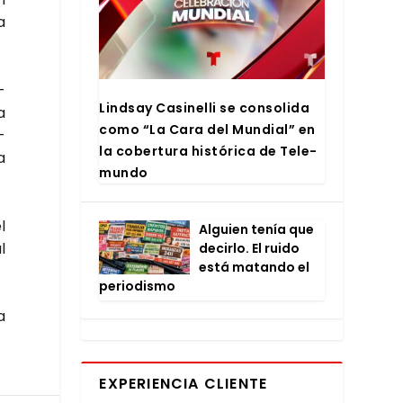
a
­
Lind­say Casi­ne­lli se con­so­li­da
a
como “La Cara del Mun­dial” en
­
la cober­tu­ra his­tó­ri­ca de Tele­
a
mun­do
l
Alguien tenía que
l
decir­lo. El rui­do
está matan­do el
perio­dis­mo
a
EXPERIENCIA CLIENTE