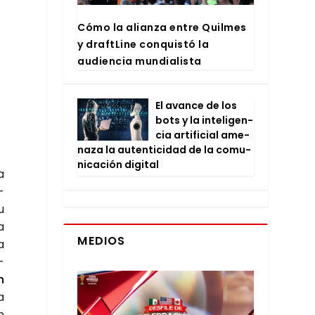
Cómo la alian­za entre Quil­mes
y draftLi­ne con­quis­tó la
audien­cia mun­dia­lis­ta
El avan­ce de los
bots y la inte­li­gen­
cia arti­fi­cial ame­
na­za la auten­ti­ci­dad de la comu­
ni­ca­ción digi­tal
a
­
u
a
MEDIOS
a
­
n
a
n