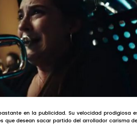
s­tan­te en la publi­ci­dad. Su velo­ci­dad pro­di­gio­sa e
es que desean sacar par­ti­do del arro­lla­dor caris­ma de