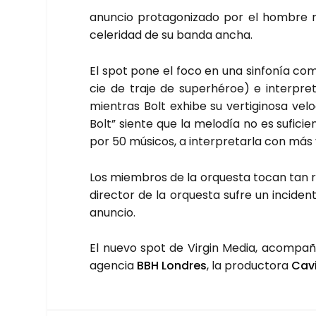
anun­cio pro­ta­go­ni­za­do por el hom­bre 
cele­ri­dad de su ban­da ancha.
El spot pone el foco en una sin­fo­nía co
cie de tra­je de super­hé­roe) e inter­pre­
mien­tras Bolt exhi­be su ver­ti­gi­no­sa v
Bolt” sien­te que la melo­día no es sufi­cien
por 50 músi­cos, a inter­pre­tar­la con más 
Los miem­bros de la orques­ta tocan tan ráp
direc­tor de la orques­ta sufre un inci­den­
anun­cio.
El nue­vo spot de Vir­gin Media, acom­pa­ña­
agen­cia
BBH Lon­dres
, la pro­duc­to­ra
Cav