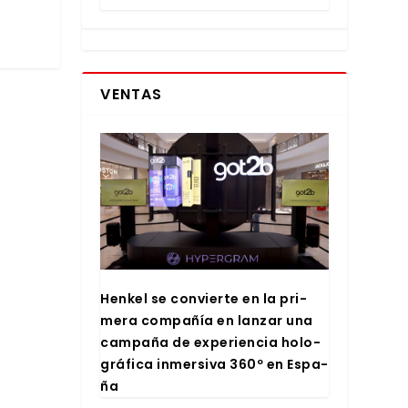
VENTAS
Hen­kel se con­vier­te en la pri­
me­ra com­pa­ñía en lan­zar una
cam­pa­ña de expe­rien­cia holo­
grá­fi­ca inmer­si­va 360º en Espa­
ña