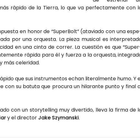
más rápi­do de la Tie­rra, lo que va per­fec­ta­men­te con l
m­pues­ta en honor de “Super­Bolt” (ata­via­do con una espe
ta­da por una orques­ta. La pie­za musi­cal es inter­pre­ta­d
elo­ci­dad en una cin­ta de correr. La cues­tión es que “Super
­te­men­te rápi­da para él y fuer­za a la orques­ta, inte­gra­d
y más cele­ri­dad.
i­do que sus ins­tru­men­tos echan lite­ral­men­te humo. Y e
te con su batu­ta que pro­cu­ra un hila­ran­te pun­to y final a
do con un story­te­lling muy diver­ti­do, lle­va la fir­ma de l
iar
y el direc­tor
Jake Szy­mans­ki
.