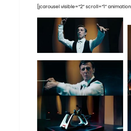
[jca­rou­sel visible=“2” scroll=“1” animat