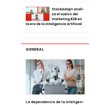
Stac­kA­dapt ana­li­
za el vuel­co del
mar­ke­ting B2B en
la era de la inte­li­gen­cia arti­fi­cial
GENERAL
La depen­den­cia de la inte­li­gen­