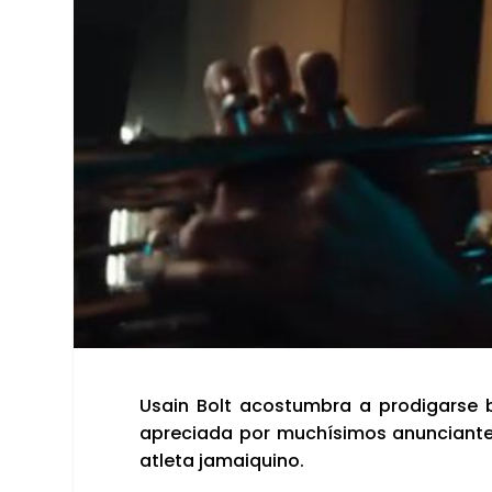
Usain Bolt acos­tum­bra a pro­di­gar­se ba
apre­cia­da por muchí­si­mos anun­cian­t
atle­ta jamai­quino.