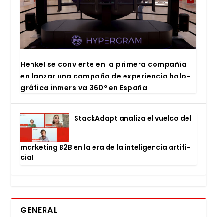
Hen­kel se con­vier­te en la pri­me­ra com­pa­ñía
en lan­zar una cam­pa­ña de expe­rien­cia holo­
grá­fi­ca inmer­si­va 360º en Espa­ña
Stac­kA­dapt ana­li­za el vuel­co del
mar­ke­ting B2B en la era de la inte­li­gen­cia arti­fi­
cial
GENERAL