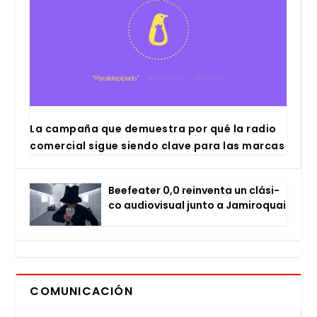
La cam­pa­ña que demues­tra por qué la radio
comer­cial sigue sien­do cla­ve para las mar­cas
Bee­fea­ter 0,0 rein­ven­ta un clá­si­
co audio­vi­sual jun­to a Jami­ro­quai
COMUNICACIÓN