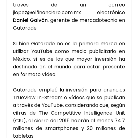
tra­vés de un correo
jlopez@elfinanciero.com.mx
elec­tró­ni­co
Daniel Gal­ván
, geren­te de mer­ca­do­tec­nia en
Gato­ra­de.
Si bien Gato­ra­de no es la pri­me­ra mar­ca en
uti­li­zar You­Tu­be como medio publi­ci­ta­rio en
Méxi­co, sí es de las que mayor inver­sión ha
des­ti­na­do en el mun­do para estar pre­sen­te
en for­ma­to vídeo.
Gato­ra­de empleó la inver­sión para anun­cios
True­View In-Stream o vídeos que se publi­can
a tra­vés de You­Tu­be, con­si­de­ran­do que, según
cifras de The Com­pe­ti­ti­ve Inte­lli­gen­ce Unit
(CIU), al cie­rre del 2015 habrán al menos 74.7
millo­nes de smartpho­nes y 20 millo­nes de
table­tas.