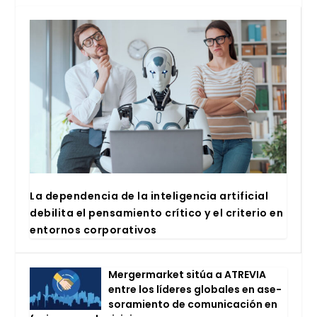
La depen­den­cia de la inte­li­gen­cia arti­fi­cial
debi­li­ta el pen­sa­mien­to crí­ti­co y el cri­te­rio en
entor­nos cor­po­ra­ti­vos
Mer­ger­mar­ket sitúa a ATRE­VIA
entre los líde­res glo­ba­les en ase­
so­ra­mien­to de comu­ni­ca­ción en