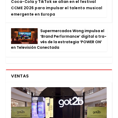
Coca-Cola y Tik­Tok se alían en el fes­ti­val
CCME 2026 para impul­sar el talen­to musi­cal
emer­gen­te en Euro­pa
Super­mer­ca­dos Wong impul­sa el
‘Brand Per­for­man­ce’ digi­tal a tra­
vés de la estra­te­gia ‘POWER ON’
en Tele­vi­sión Conec­ta­da
VENTAS