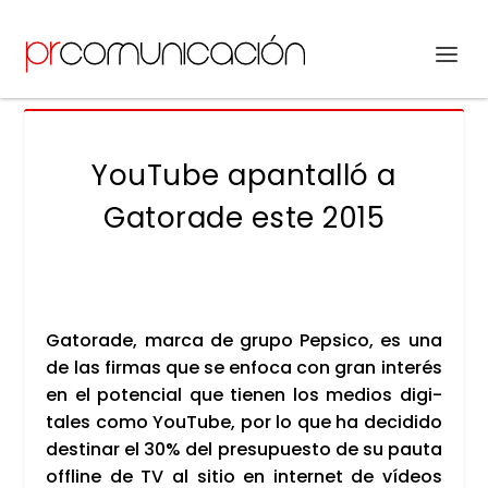
YouTube apantalló a
Gatorade este 2015
Gato­ra­de, mar­ca de gru­po Pepsi­co, es una
de las fir­mas que se enfo­ca con gran inte­rés
en el poten­cial que tie­nen los medios digi­
ta­les como You­Tu­be, por lo que ha deci­di­do
des­ti­nar el 30% del pre­su­pues­to de su pau­ta
offli­ne de TV al sitio en inter­net de vídeos