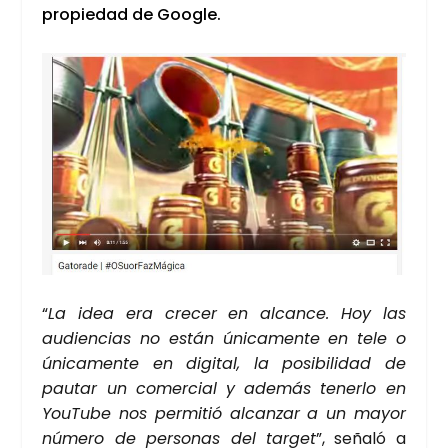
pro­pie­dad de Goo­gle.
“
La idea era cre­cer en alcan­ce. Hoy las
audien­cias no están úni­ca­men­te en tele o
úni­ca­men­te en digi­tal, la posi­bi­li­dad de
pau­tar un comer­cial y ade­más tener­lo en
You­Tu­be nos per­mi­tió alcan­zar a un mayor
núme­ro de per­so­nas del tar­get
”, seña­ló a