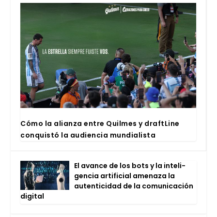
Cómo la alian­za entre Quil­mes y draftLi­ne
con­quis­tó la audien­cia mun­dia­lis­ta
El avan­ce de los bots y la inte­li­
gen­cia arti­fi­cial ame­na­za la
auten­ti­ci­dad de la comu­ni­ca­ción
digi­tal