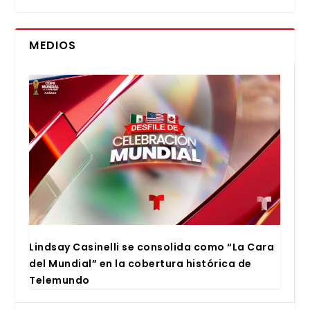
MEDIOS
Lind­say Casi­ne­lli se con­so­li­da como “La Cara
del Mun­dial” en la cober­tu­ra his­tó­ri­ca de
Tele­mun­do