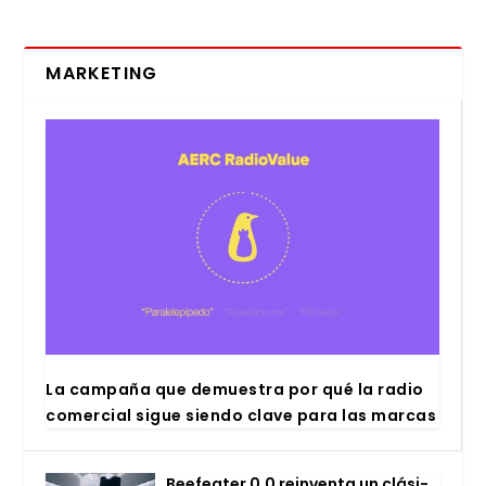
MARKETING
La cam­pa­ña que demues­tra por qué la radio
comer­cial sigue sien­do cla­ve para las mar­cas
Bee­fea­ter 0,0 rein­ven­ta un clá­si­