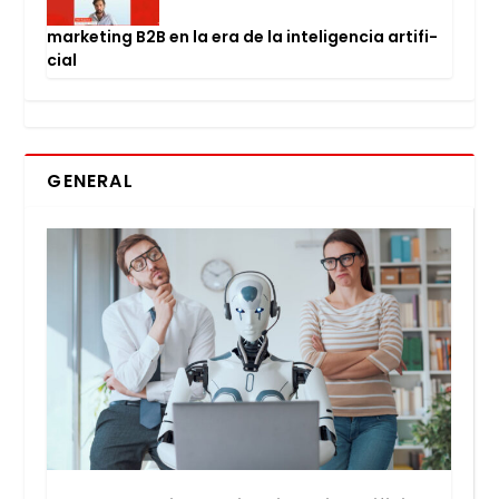
mar­ke­ting B2B en la era de la inte­li­gen­cia arti­fi­
cial
GENERAL