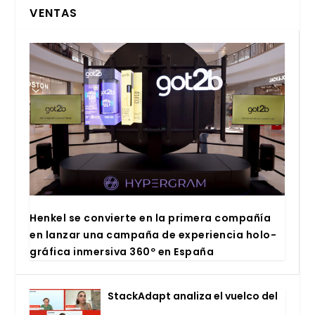
VENTAS
Hen­kel se con­vier­te en la pri­me­ra com­pa­ñía
en lan­zar una cam­pa­ña de expe­rien­cia holo­
grá­fi­ca inmer­si­va 360º en Espa­ña
Stac­kA­dapt ana­li­za el vuel­co del