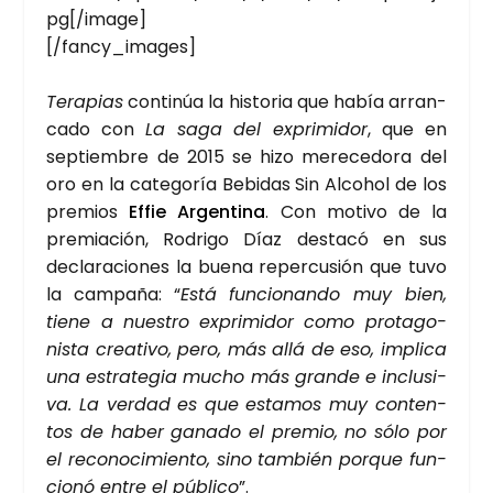
pg[/image]
[/fancy_images]
Tera­pias
con­ti­núa la his­to­ria que había arran­
ca­do con
La saga del expri­mi­dor
, que en
sep­tiem­bre de 2015 se hizo mere­ce­do­ra del
oro en la cate­go­ría Bebi­das Sin Alcohol de los
pre­mios
Effie
Argen­ti­na
. Con moti­vo de la
pre­mia­ción, Rodri­go Díaz des­ta­có en sus
decla­ra­cio­nes la bue­na reper­cu­sión que tuvo
la cam­pa­ña: “
Está fun­cio­nan­do muy bien,
tie­ne a nues­tro expri­mi­dor como pro­ta­go­
nis­ta crea­ti­vo, pero, más allá de eso, impli­ca
una estra­te­gia mucho más gran­de e inclu­si­
va. La ver­dad es que esta­mos muy con­ten­
tos de haber gana­do el pre­mio, no sólo por
el reco­no­ci­mien­to, sino tam­bién por­que fun­
cio­nó entre el públi­co
”.