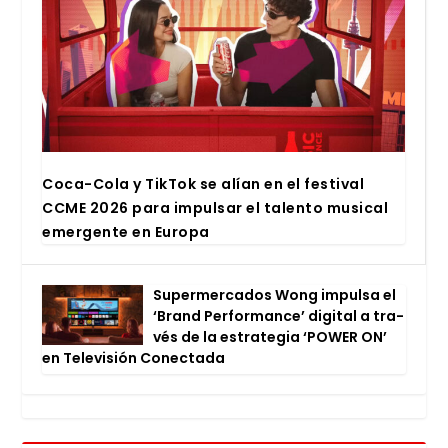
Coca-Cola y Tik­Tok se alían en el fes­ti­val
CCME 2026 para impul­sar el talen­to musi­cal
emer­gen­te en Euro­pa
Super­mer­ca­dos Wong impul­sa el
‘Brand Per­for­man­ce’ digi­tal a tra­
vés de la estra­te­gia ‘POWER ON’
en Tele­vi­sión Conec­ta­da