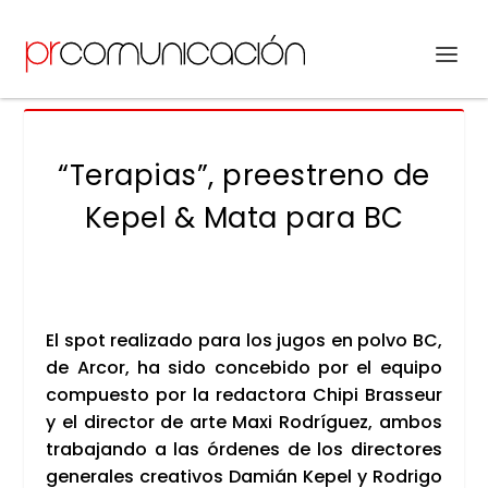
“Terapias”, preestreno de
Kepel & Mata para BC
El spot rea­li­za­do para los jugos en pol­vo BC,
de Arcor, ha sido con­ce­bi­do por el equi­po
com­pues­to por la redac­to­ra Chi­pi Bras­seur
y el direc­tor de arte Maxi Rodrí­guez, ambos
tra­ba­jan­do a las órde­nes de los direc­to­res
gene­ra­les crea­ti­vos Damián Kepel y Rodri­go