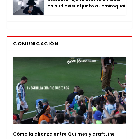
co audio­vi­sual jun­to a Jami­ro­quai
COMUNICACIÓN
Cómo la alian­za entre Quil­mes y draftLi­ne