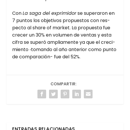
Con
La saga del expri­mi­dor
se supe­ra­ron en
7 pun­tos los obje­ti­vos pro­pues­tos con res­
pec­to al sha­re of mar­ket. La pro­pues­ta fue
cre­cer un 30% en volu­men de ven­tas y esta
cifra se superó amplia­men­te ya que el cre­ci­
mien­to ‑toman­do al año ante­rior como pun­to
de com­pa­ra­ción- fue del 52%.
COMPARTIR:
ENTRADAS RELACIONADAS