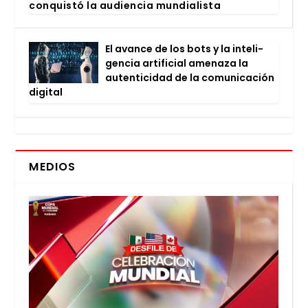
con­quis­tó la audien­cia mun­dia­lis­ta
El avan­ce de los bots y la inte­li­
gen­cia arti­fi­cial ame­na­za la
auten­ti­ci­dad de la comu­ni­ca­ción
digi­tal
MEDIOS