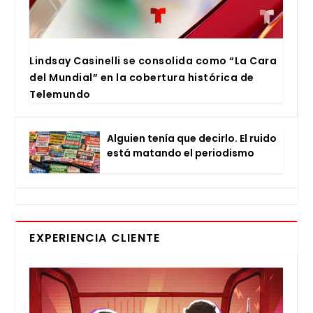
Lind­say Casi­ne­lli se con­so­li­da como “La Cara
del Mun­dial” en la cober­tu­ra his­tó­ri­ca de
Tele­mun­do
Alguien tenía que decir­lo. El rui­do
está matan­do el perio­dis­mo
EXPERIENCIA CLIENTE