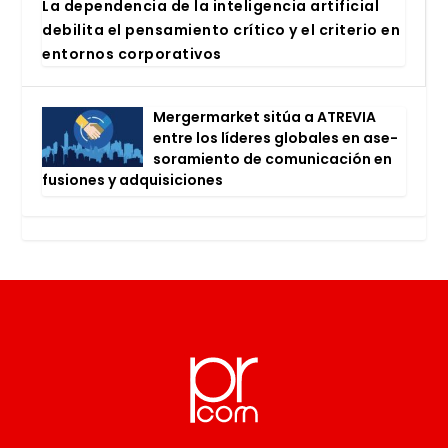
La depen­den­cia de la inte­li­gen­cia arti­fi­cial
debi­li­ta el pen­sa­mien­to crí­ti­co y el cri­te­rio en
entor­nos cor­po­ra­ti­vos
Mer­ger­mar­ket sitúa a ATRE­VIA
entre los líde­res glo­ba­les en ase­
so­ra­mien­to de comu­ni­ca­ción en
fusio­nes y adqui­si­cio­nes