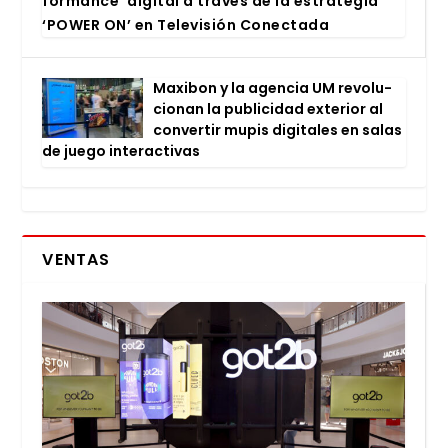
for­man­ce’ digi­tal a tra­vés de la estra­te­gia
‘POWER ON’ en Tele­vi­sión Conec­ta­da
Maxi­bon y la agen­cia UM revo­lu­
cio­nan la publi­ci­dad exte­rior al
con­ver­tir mupis digi­ta­les en salas
de jue­go inter­ac­ti­vas
VENTAS