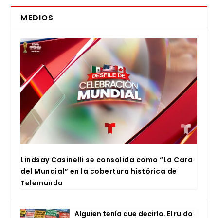
MEDIOS
Lind­say Casi­ne­lli se con­so­li­da como “La Cara
del Mun­dial” en la cober­tu­ra his­tó­ri­ca de
Tele­mun­do
Alguien tenía que decir­lo. El rui­do