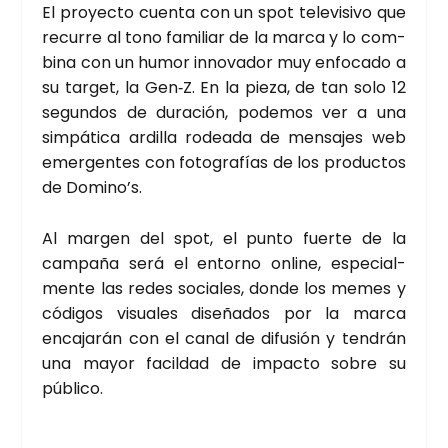
El pro­yec­to cuen­ta con un spot tele­vi­si­vo que
recu­rre al tono fami­liar de la mar­ca y lo com­
bi­na con un humor inno­va­dor muy enfo­ca­do a
su tar­get, la Gen‑Z. En la pie­za, de tan solo 12
segun­dos de dura­ción, pode­mos ver a una
sim­pá­ti­ca ardi­lla rodea­da de men­sa­jes web
emer­gen­tes con foto­gra­fías de los pro­duc­tos
de Domino’s.
Al mar­gen del spot, el pun­to fuer­te de la
cam­pa­ña será el entorno onli­ne, espe­cial­
men­te las redes socia­les, don­de los memes y
códi­gos visua­les dise­ña­dos por la mar­ca
enca­ja­rán con el canal de difu­sión y ten­drán
una mayor facil­dad de impac­to sobre su
públi­co.