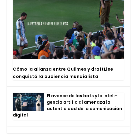
Cómo la alian­za entre Quil­mes y draftLi­ne
con­quis­tó la audien­cia mun­dia­lis­ta
El avan­ce de los bots y la inte­li­
gen­cia arti­fi­cial ame­na­za la
auten­ti­ci­dad de la comu­ni­ca­ción
digi­tal