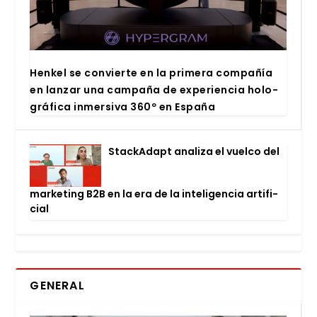
Hen­kel se con­vier­te en la pri­me­ra com­pa­ñía
en lan­zar una cam­pa­ña de expe­rien­cia holo­
grá­fi­ca inmer­si­va 360º en Espa­ña
Stac­kA­dapt ana­li­za el vuel­co del
mar­ke­ting B2B en la era de la inte­li­gen­cia arti­fi­
cial
GENERAL