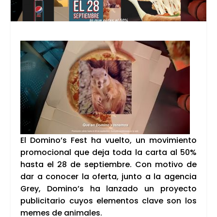
El Domino’s Fest ha vuel­to, un movi­mien­to
pro­mo­cio­nal que deja toda la car­ta al 50%
has­ta el 28 de sep­tiem­bre. Con moti­vo de
dar a cono­cer la ofer­ta, jun­to a la agen­cia
Grey, Domi­no’s ha lan­za­do un pro­yec­to
publi­ci­ta­rio cuyos ele­men­tos cla­ve son los
memes de ani­ma­les.