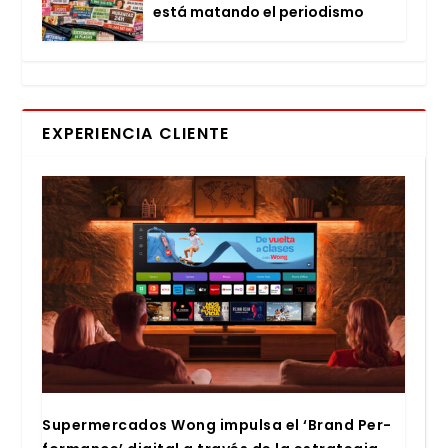
está matan­do el perio­dis­mo
EXPERIENCIA CLIENTE
Super­mer­ca­dos Wong impul­sa el ‘Brand Per­