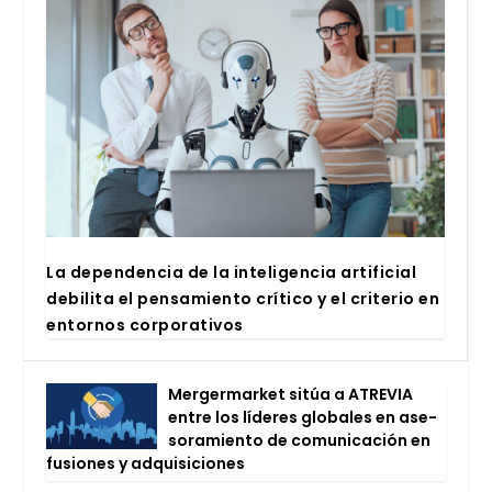
La depen­den­cia de la inte­li­gen­cia arti­fi­cial
debi­li­ta el pen­sa­mien­to crí­ti­co y el cri­te­rio en
entor­nos cor­po­ra­ti­vos
Mer­ger­mar­ket sitúa a ATRE­VIA
entre los líde­res glo­ba­les en ase­
so­ra­mien­to de comu­ni­ca­ción en
fusio­nes y adqui­si­cio­nes