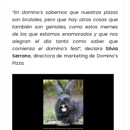
“
En domino’s sabe­mos que nues­tras piz­zas
son bru­ta­les, pero que hay otras cosas que
tam­bién son genia­les, como estos memes
de los que esta­mos ena­mo­ra­dos y que nos
ale­gran el día tan­to como saber que
comien­za el domino’s fest
”, decla­ra
Sil­via
Serrano
, direc­to­ra de mar­ke­ting de Domino’s
Piz­za.