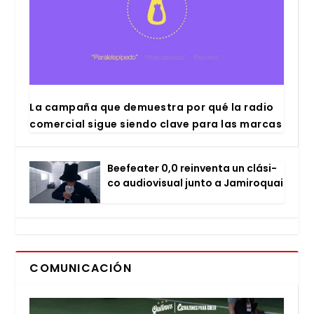
La cam­pa­ña que demues­tra por qué la radio
comer­cial sigue sien­do cla­ve para las mar­cas
Bee­fea­ter 0,0 rein­ven­ta un clá­si­
co audio­vi­sual jun­to a Jami­ro­quai
COMUNICACIÓN