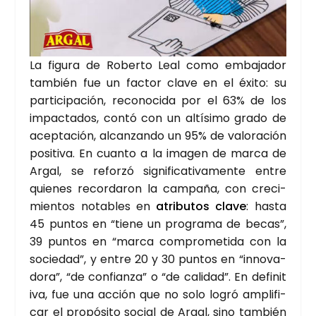
La figu­ra de Rober­to Leal como emba­ja­dor
tam­bién fue un fac­tor cla­ve en el éxi­to: su
par­ti­ci­pa­ción, reco­no­ci­da por el 63% de los
impac­ta­dos, con­tó con un altí­si­mo gra­do de
acep­ta­ción, alcan­zan­do un 95% de valo­ra­ción
posi­ti­va. En cuan­to a la ima­gen de mar­ca de
Argal, se refor­zó sig­ni­fi­ca­ti­va­men­te entre
quie­nes recor­da­ron la cam­pa­ña, con cre­ci­
mien­tos nota­bles en
atri­bu­tos cla­ve
: has­ta
45 pun­tos en “tie­ne un pro­gra­ma de becas”,
39 pun­tos en “mar­ca com­pro­me­ti­da con la
socie­dad”, y entre 20 y 30 pun­tos en “inno­va­
do­ra”, “de con­fian­za” o “de cali­dad”. En defi­ni­t
i­va, fue una acción que no solo logró ampli­fi­
car el pro­pó­si­to social de Argal, sino tam­bién