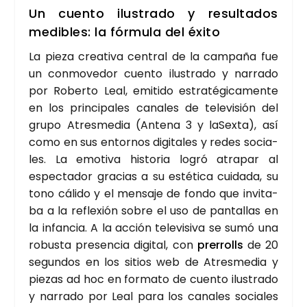
Un cuen­to ilus­tra­do y resul­ta­dos
medi­bles: la fór­mu­la del éxi­to
La pie­za crea­ti­va cen­tral de la cam­pa­ña fue
un con­mo­ve­dor cuen­to ilus­tra­do y narra­do
por Rober­to Leal, emi­ti­do estra­té­gi­ca­men­te
en los prin­ci­pa­les cana­les de tele­vi­sión del
gru­po Atres­me­dia (Ante­na 3 y laSex­ta), así
como en sus entor­nos digi­ta­les y redes socia­
les. La emo­ti­va his­to­ria logró atra­par al
espec­ta­dor gra­cias a su esté­ti­ca cui­da­da, su
tono cáli­do y el men­sa­je de fon­do que invi­ta­
ba a la refle­xión sobre el uso de pan­ta­llas en
la infan­cia. A la acción tele­vi­si­va se sumó una
robus­ta pre­sen­cia digi­tal, con
pre­rrolls
de 20
segun­dos en los sitios web de Atres­me­dia y
pie­zas ad hoc en for­ma­to de cuen­to ilus­tra­do
y narra­do por Leal para los cana­les socia­les