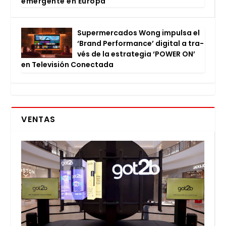
emer­gen­te en Euro­pa
Super­mer­ca­dos Wong impul­sa el
‘Brand Per­for­man­ce’ digi­tal a tra­
vés de la estra­te­gia ‘POWER ON’
en Tele­vi­sión Conec­ta­da
VENTAS