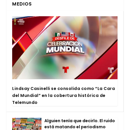
MEDIOS
Lind­say Casi­ne­lli se con­so­li­da como “La Cara
del Mun­dial” en la cober­tu­ra his­tó­ri­ca de
Tele­mun­do
Alguien tenía que decir­lo. El rui­do
está matan­do el perio­dis­mo