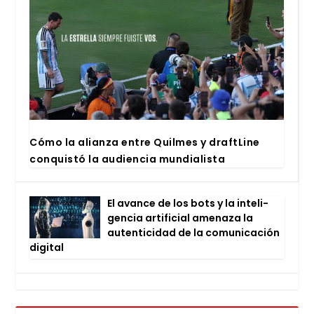
Cómo la alian­za entre Quil­mes y draftLi­ne
con­quis­tó la audien­cia mun­dia­lis­ta
El avan­ce de los bots y la inte­li­
gen­cia arti­fi­cial ame­na­za la
auten­ti­ci­dad de la comu­ni­ca­ción
digi­tal