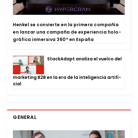
Hen­kel se con­vier­te en la pri­me­ra com­pa­ñía
en lan­zar una cam­pa­ña de expe­rien­cia holo­
grá­fi­ca inmer­si­va 360º en Espa­ña
Stac­kA­dapt ana­li­za el vuel­co del
mar­ke­ting B2B en la era de la inte­li­gen­cia arti­fi­
cial
GENERAL