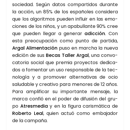
socie­dad. Según datos com­par­ti­dos duran­te
la acción, un 85% de los espa­ño­les con­si­de­ra
que los algo­rit­mos pue­den influir en las emo­
cio­nes de los niños, y un apa­bu­llan­te 90% cree
que pue­den lle­gar a gene­rar
adic­ción
. Con
esta preo­cu­pa­ción como pun­to de par­ti­da,
Argal Ali­men­ta­ción
puso en mar­cha la nue­va
edi­ción de sus
Becas Taller Argal
, una con­vo­
ca­to­ria social que pre­mia pro­yec­tos dedi­ca­
dos a fomen­tar un uso res­pon­sa­ble de la tec­
no­lo­gía y a pro­mo­ver alter­na­ti­vas de ocio
salu­da­ble y crea­ti­vo para meno­res de 12 años.
Para ampli­fi­car su impor­tan­te men­sa­je, la
mar­ca con­fió en el poder de difu­sión del gru­
po
Atres­me­dia
y en la figu­ra caris­má­ti­ca de
Rober­to Leal
, quien actuó como emba­ja­dor
de la cam­pa­ña.