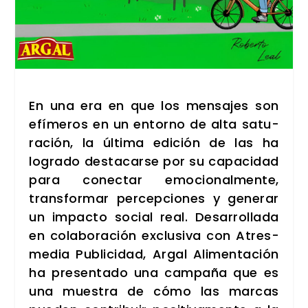
En una era en que los men­sa­jes son
efí­me­ros en un entorno de alta satu­
ra­ción, la últi­ma edi­ción de las ha
logra­do des­ta­car­se por su capa­ci­dad
para conec­tar emo­cio­nal­men­te,
trans­for­mar per­cep­cio­nes y gene­rar
un impac­to social real. Desa­rro­lla­da
en cola­bo­ra­ción exclu­si­va con Atres­
me­dia Publi­ci­dad, Argal Ali­men­ta­ción
ha pre­sen­ta­do una cam­pa­ña que es
una mues­tra de cómo las mar­cas