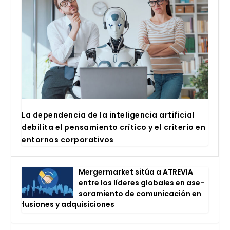
La depen­den­cia de la inte­li­gen­cia arti­fi­cial
debi­li­ta el pen­sa­mien­to crí­ti­co y el cri­te­rio en
entor­nos cor­po­ra­ti­vos
Mer­ger­mar­ket sitúa a ATRE­VIA
entre los líde­res glo­ba­les en ase­
so­ra­mien­to de comu­ni­ca­ción en
fusio­nes y adqui­si­cio­nes