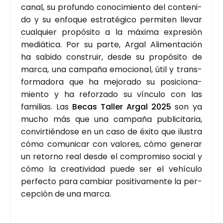
ca­nal, su pro­fun­do cono­ci­mien­to del con­te­ni­
do y su enfo­que estra­té­gi­co per­mi­ten lle­var
cual­quier pro­pó­si­to a la máxi­ma expre­sión
mediá­ti­ca. Por su par­te, Argal Ali­men­ta­ción
ha sabi­do cons­truir, des­de su pro­pó­si­to de
mar­ca, una cam­pa­ña emo­cio­nal, útil y trans­
for­ma­do­ra que ha mejo­ra­do su posi­cio­na­
mien­to y ha refor­za­do su víncu­lo con las
fami­lias. Las
Becas Taller Argal 2025
son ya
mucho más que una cam­pa­ña publi­ci­ta­ria,
con­vir­tién­do­se en un caso de éxi­to que ilus­tra
cómo comu­ni­car con valo­res, cómo gene­rar
un retorno real des­de el com­pro­mi­so social y
cómo la crea­ti­vi­dad pue­de ser el vehícu­lo
per­fec­to para cam­biar posi­ti­va­men­te la per­
cep­ción de una mar­ca.