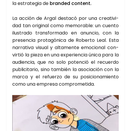
la estra­te­gia de
bran­ded con­tent.
La acción de Argal des­ta­có por una crea­ti­vi­
dad tan ori­gi­nal como memo­ra­ble: un cuen­to
ilus­tra­do trans­for­ma­do en anun­cio, con la
pre­sen­cia pro­ta­gó­ni­ca de Rober­to Leal. Esta
narra­ti­va visual y alta­men­te emo­cio­nal con­
vir­tió la pie­za en una expe­rien­cia úni­ca para la
audien­cia, que no solo poten­ció el recuer­do
publi­ci­ta­rio, sino tam­bién la aso­cia­ción con la
mar­ca y el refuer­zo de su posi­cio­na­mien­to
como una empre­sa com­pro­me­ti­da.