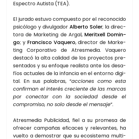
Espec­tro Autis­ta (TEA).
El jura­do estu­vo com­pues­to por el reco­no­ci­do
psi­có­lo­go y divul­ga­dor
Alber­to Soler
; la direc­
to­ra de Mar­ke­ting de Argal,
Meritxell Domin­
go
; y
Fran­cis­co Vaque­ro
, direc­tor de Mar­ke­
ting Cor­po­ra­ti­vo de Atres­me­dia. Vaque­ro
des­ta­có la alta cali­dad de los pro­yec­tos pre­
sen­ta­dos y su enfo­que rea­lis­ta ante los desa­
fíos actua­les de la infan­cia en el entorno digi­
tal. En sus pala­bras, “
accio­nes como esta
con­fir­man el inte­rés cre­cien­te de las mar­cas
por conec­tar con la socie­dad des­de el
com­pro­mi­so, no solo des­de el men­sa­je
”.
Atres­me­dia Publi­ci­dad, fiel a su pro­me­sa de
ofre­cer cam­pa­ñas efi­ca­ces y rele­van­tes, ha
vuel­to a demos­trar que su eco­sis­te­ma mul­ti­