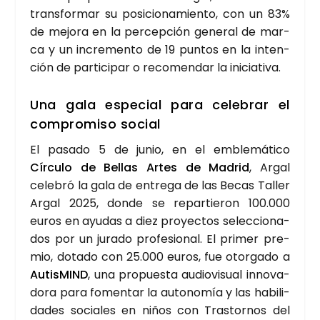
trans­for­mar su posi­cio­na­mien­to, con un 83%
de mejo­ra en la per­cep­ción gene­ral de mar­
ca y un incre­men­to de 19 pun­tos en la inten­
ción de par­ti­ci­par o reco­men­dar la ini­cia­ti­va.
Una gala espe­cial para cele­brar el
com­pro­mi­so social
El pasa­do 5 de junio, en el emble­má­ti­co
Círcu­lo de Bellas Artes de Madrid
, Argal
cele­bró la gala de entre­ga de las Becas Taller
Argal 2025, don­de se repar­tie­ron 100.000
euros en ayu­das a diez pro­yec­tos selec­cio­na­
dos por un jura­do pro­fe­sio­nal. El pri­mer pre­
mio, dota­do con 25.000 euros, fue otor­ga­do a
Autis­MIND
, una pro­pues­ta audio­vi­sual inno­va­
do­ra para fomen­tar la auto­no­mía y las habi­li­
da­des socia­les en niños con Tras­tor­nos del