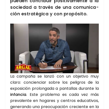
pue­den con­tri­buir posi­ti­va­men­te a la
socie­dad a tra­vés de una comu­ni­ca­
ción estra­té­gi­ca y con pro­pó­si­to.
La cam­pa­ña se lan­zó con un obje­ti­vo muy
cla­ro: con­cien­ciar sobre los peli­gros de la
expo­si­ción pro­lon­ga­da a pan­ta­llas duran­te la
infan­cia
. Este pro­ble­ma es cada vez más
pre­va­len­te en hoga­res y cen­tros edu­ca­ti­vos,
gene­ran­do una preo­cu­pa­ción cre­cien­te en la