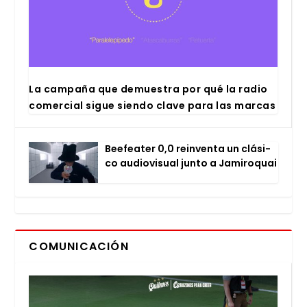
La cam­pa­ña que demues­tra por qué la radio
comer­cial sigue sien­do cla­ve para las mar­cas
Bee­fea­ter 0,0 rein­ven­ta un clá­si­
co audio­vi­sual jun­to a Jami­ro­quai
COMUNICACIÓN