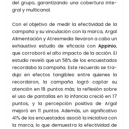
del gru­po, garan­ti­zan­do una cober­tu­ra inte­
gral y mul­ti­ca­nal.
Con el obje­ti­vo de medir la efec­ti­vi­dad de la
cam­pa­ña y su vin­cu­la­ción con la mar­ca, Argal
Ali­men­ta­ción y Atres­me­dia lle­va­ron a cabo un
exhaus­ti­vo estu­dio de efi­ca­cia con
Appi­nio
,
que corro­bo­ró el alto impac­to de la acción. El
estu­dio reve­ló que un 58% de los encues­ta­dos
recor­da­ba la cam­pa­ña. Este recuer­do se tra­
du­jo en efec­tos tan­gi­bles: entre quie­nes la
recor­da­ron, la cam­pa­ña logró cap­tar su
aten­ción en 18 pun­tos más; la refle­xión sobre
el uso de pan­ta­llas en la infan­cia cre­ció en 17
pun­tos, y la per­cep­ción posi­ti­va de Argal
mejo­ró en 11 pun­tos. Ade­más, un sig­ni­fi­ca­ti­vo
41% de los encues­ta­dos aso­ció la ini­cia­ti­va con
la mar­ca, lo que demues­tra la efec­ti­vi­dad de