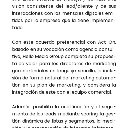
visión con­sis­ten­te del lead/cliente y de sus
inter­ac­cio­nes con los men­sa­jes digi­ta­les emi­
ti­dos por la empre­sa que la tie­ne imple­men­
ta­da.
Con este acuer­do pre­fe­ren­cial con Act-On,
basa­do en su voca­ción como agen­cia con­sul­
ti­va, Hello Media Group com­ple­ta su pro­pues­
ta de valor para los direc­to­res de mar­ke­ting
garan­ti­zán­do­les un len­gua­je sen­ci­llo, la inclu­
sión de for­ma natu­ral del mar­ke­ting auto­ma­
tion en su plan de mar­ke­ting, y con­si­de­ra la
inte­gra­ción de este con el equi­po comer­cial.
Ade­más posi­bi­li­ta la cua­li­fi­ca­ción y el segui­
mien­to de los leads median­te sco­ring, la ges­
tión diná­mi­ca de lis­tas y seg­men­tos, la medi­