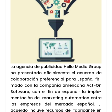
La agen­cia de publi­ci­dad Hello Media Group
ha pre­sen­ta­do ofi­cial­men­te el acuer­do de
cola­bo­ra­ción pre­fe­ren­cial para Espa­ña, fir­
ma­do con la com­pa­ñía ame­ri­ca­na Act-On
Soft­wa­re, con el fin de expan­dir la imple­
men­ta­ción del mar­ke­ting auto­ma­tion entre
las empre­sas del mer­ca­do espa­ñol. El
acuer­do inclu­ye recur­sos del fabri­can­te en