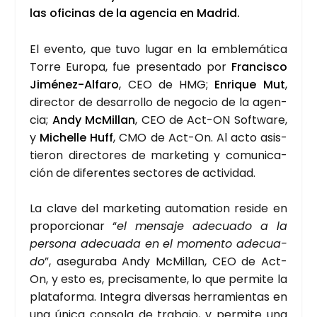
las ofi­ci­nas de la agen­cia en Madrid.
El even­to, que tuvo lugar en la emble­má­ti­ca
Torre Euro­pa, fue pre­sen­ta­do por
Fran­cis­co
Jimé­nez-Alfa­ro
, CEO de HMG;
Enri­que Mut
,
direc­tor de desa­rro­llo de nego­cio de la agen­
cia;
Andy McMi­llan
, CEO de Act-ON Soft­wa­re,
y
Miche­lle Huff
, CMO de Act-On. Al acto asis­
tie­ron direc­to­res de mar­ke­ting y comu­ni­ca­
ción de dife­ren­tes sec­to­res de acti­vi­dad.
La cla­ve del mar­ke­ting auto­ma­tion resi­de en
pro­por­cio­nar “
el men­sa­je ade­cua­do a la
per­so­na ade­cua­da en el momen­to ade­cua­
do
”, ase­gu­ra­ba Andy McMi­llan, CEO de Act-
On, y esto es, pre­ci­sa­men­te, lo que per­mi­te la
pla­ta­for­ma. Inte­gra diver­sas herra­mien­tas en
una úni­ca con­so­la de tra­ba­jo, y per­mi­te una