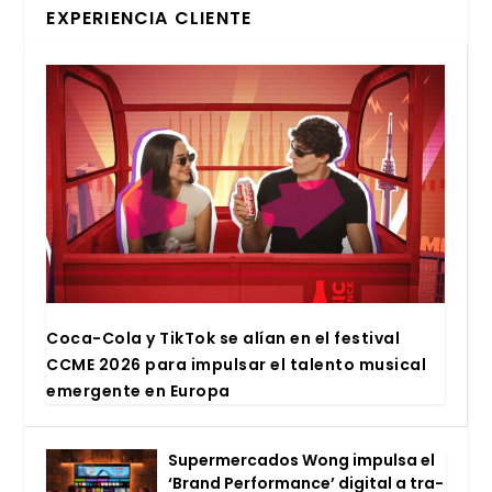
EXPERIENCIA CLIENTE
Coca-Cola y Tik­Tok se alían en el fes­ti­val
CCME 2026 para impul­sar el talen­to musi­cal
emer­gen­te en Euro­pa
Super­mer­ca­dos Wong impul­sa el
‘Brand Per­for­man­ce’ digi­tal a tra­