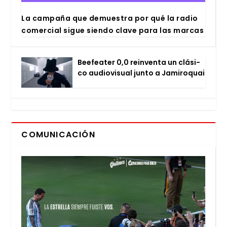
La cam­pa­ña que demues­tra por qué la radio
comer­cial sigue sien­do cla­ve para las mar­cas
Bee­fea­ter 0,0 rein­ven­ta un clá­si­
co audio­vi­sual jun­to a Jami­ro­quai
COMUNICACIÓN