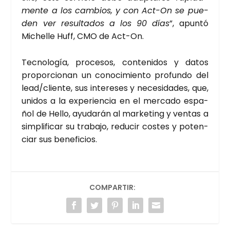
men­te a los cam­bios, y con Act-On se pue­
den ver resul­ta­dos a los 90 días
”, apun­tó
Miche­lle Huff, CMO de Act-On.
Tec­no­lo­gía, pro­ce­sos, con­te­ni­dos y datos
pro­por­cio­nan un cono­ci­mien­to pro­fun­do del
lead/cliente, sus intere­ses y nece­si­da­des, que,
uni­dos a la expe­rien­cia en el mer­ca­do espa­
ñol de Hello, ayu­da­rán al mar­ke­ting y ven­tas a
sim­pli­fi­car su tra­ba­jo, redu­cir cos­tes y poten­
ciar sus bene­fi­cios.
COMPARTIR: