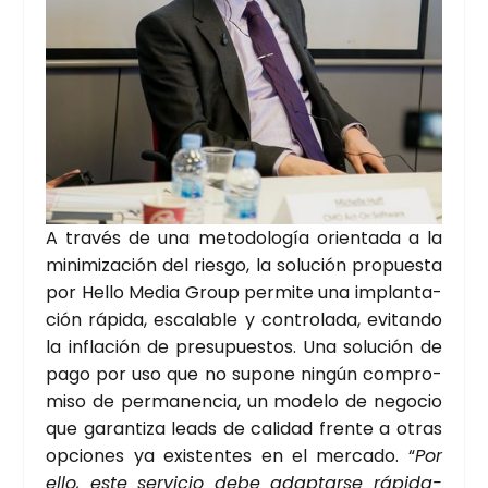
A tra­vés de una meto­do­lo­gía orien­ta­da a la
mini­mi­za­ción del ries­go, la solu­ción pro­pues­ta
por Hello Media Group per­mi­te una implan­ta­
ción rápi­da, esca­la­ble y con­tro­la­da, evi­tan­do
la infla­ción de pre­su­pues­tos. Una solu­ción de
pago por uso que no supo­ne nin­gún com­pro­
mi­so de per­ma­nen­cia, un mode­lo de nego­cio
que garan­ti­za leads de cali­dad fren­te a otras
opcio­nes ya exis­ten­tes en el mer­ca­do. “
Por
ello, este ser­vi­cio debe adap­tar­se rápi­da­