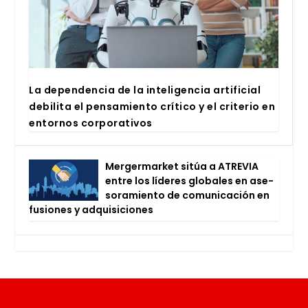
La depen­den­cia de la inte­li­gen­cia arti­fi­cial
debi­li­ta el pen­sa­mien­to crí­ti­co y el cri­te­rio en
entor­nos cor­po­ra­ti­vos
Mer­ger­mar­ket sitúa a ATRE­VIA
entre los líde­res glo­ba­les en ase­
so­ra­mien­to de comu­ni­ca­ción en
fusio­nes y adqui­si­cio­nes