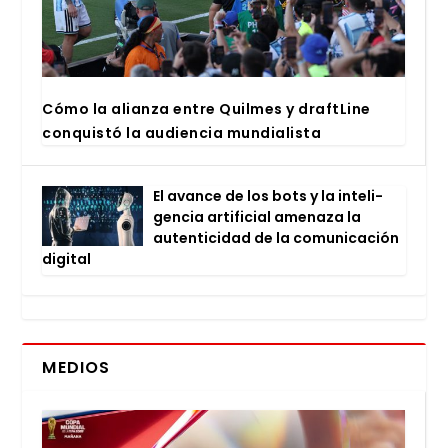
Cómo la alian­za entre Quil­mes y draftLi­ne
con­quis­tó la audien­cia mun­dia­lis­ta
El avan­ce de los bots y la inte­li­
gen­cia arti­fi­cial ame­na­za la
auten­ti­ci­dad de la comu­ni­ca­ción
digi­tal
MEDIOS