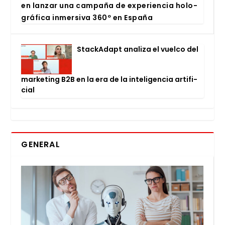
en lan­zar una cam­pa­ña de expe­rien­cia holo­
grá­fi­ca inmer­si­va 360º en Espa­ña
Stac­kA­dapt ana­li­za el vuel­co del
mar­ke­ting B2B en la era de la inte­li­gen­cia arti­fi­
cial
GENERAL