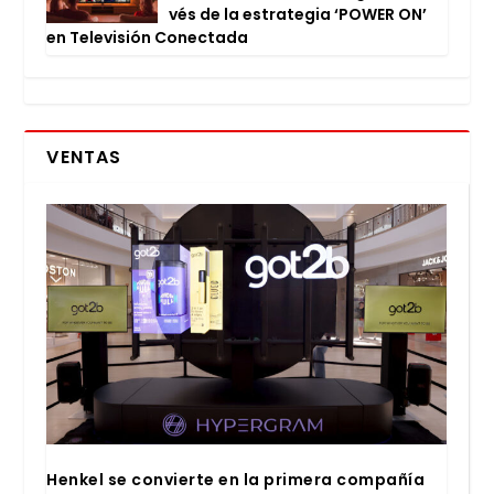
vés de la estra­te­gia ‘POWER ON’
en Tele­vi­sión Conec­ta­da
VENTAS
Hen­kel se con­vier­te en la pri­me­ra com­pa­ñía