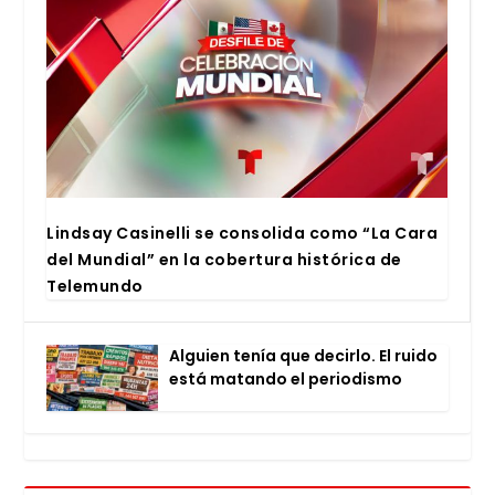
Lind­say Casi­ne­lli se con­so­li­da como “La Cara
del Mun­dial” en la cober­tu­ra his­tó­ri­ca de
Tele­mun­do
Alguien tenía que decir­lo. El rui­do
está matan­do el perio­dis­mo