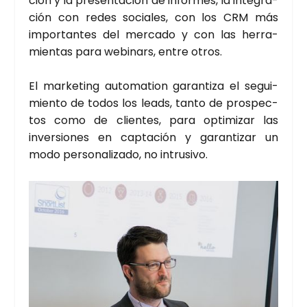
ción y la pre­sen­ta­ción de infor­mes, la inte­gra­
ción con redes socia­les, con los CRM más
impor­tan­tes del mer­ca­do y con las herra­
mien­tas para webi­nars, entre otros.
El mar­ke­ting auto­ma­tion garan­ti­za el segui­
mien­to de todos los leads, tan­to de pros­pec­
tos como de clien­tes, para opti­mi­zar las
inver­sio­nes en cap­ta­ción y garan­ti­zar un
modo per­so­na­li­za­do, no intru­si­vo.