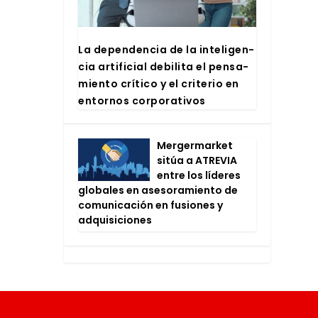
La depen­den­cia de la inte­li­gen­
cia arti­fi­cial debi­li­ta el pen­sa­
mien­to crí­ti­co y el cri­te­rio en
entor­nos cor­po­ra­ti­vos
Mer­ger­mar­ket
sitúa a ATRE­VIA
entre los líde­res
glo­ba­les en ase­so­ra­mien­to de
comu­ni­ca­ción en fusio­nes y
adqui­si­cio­nes