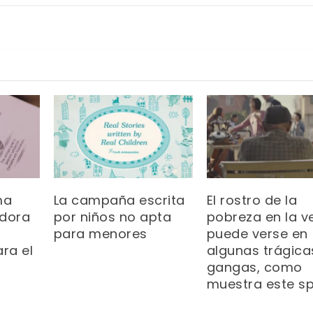
ma
La campaña escrita
El rostro de la
adora
por niños no apta
pobreza en la v
para menores
puede verse en
ra el
algunas trágica
gangas, como
muestra este s