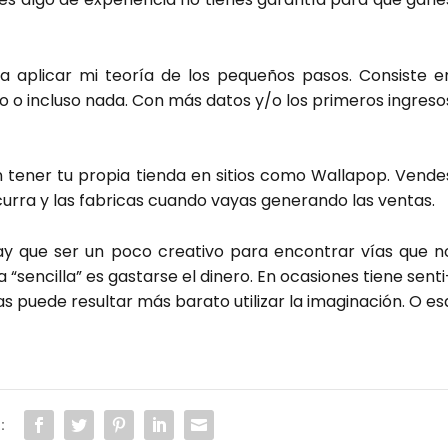
apli­car mi teo­ría de los peque­ños pasos. Con­sis­te e
o o inclu­so nada. Con más datos y/o los pri­me­ros ingre­so
n tener tu pro­pia tien­da en sitios como Walla­pop. Ven­de
ocu­rra y las fabri­cas cuan­do vayas gene­ran­do las ven­tas.
 hay que ser un poco crea­ti­vo para encon­trar vías que n
sen­ci­lla” es gas­tar­se el dine­ro. En oca­sio­nes tie­ne sen­ti
pue­de resul­tar más bara­to uti­li­zar la ima­gi­na­ción. O es
: