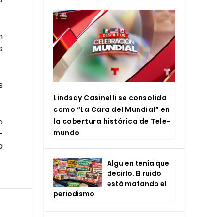
n
s
s
Lind­say Casi­ne­lli se con­so­li­da
como “La Cara del Mun­dial” en
o
la cober­tu­ra his­tó­ri­ca de Tele­
mun­do
­
a
Alguien tenía que
decir­lo. El rui­do
está matan­do el
perio­dis­mo