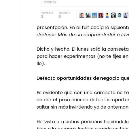
pre­sen­ta­ción. En el tuit decía lo siguien­te
de­do­res. Más de un empren­de­dor e inv
Dicho y hecho. El lunes salió la cami­se­t
para hacer expe­ri­men­tos (no te fijes 
llo).
Detec­ta opor­tu­ni­da­des de nego­cio que 
Es evi­den­te que con una cami­se­ta no te
de dar el paso cuan­do detec­tas opor­tu­
sal­tar sin más invir­tien­do ya de ante­ma
He vis­to a muchas per­so­nas hacién­do­l
bien a la pri­me­ra. Inclu­so cuan­do ya ti