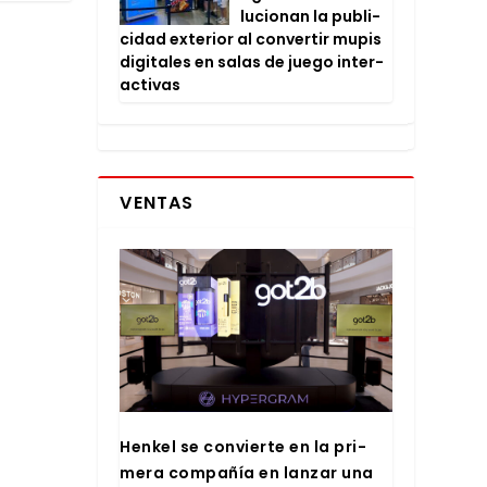
lu­cio­nan la publi­
ci­dad exte­rior al con­ver­tir mupis
digi­ta­les en salas de jue­go inter­
ac­ti­vas
VENTAS
Hen­kel se con­vier­te en la pri­
me­ra com­pa­ñía en lan­zar una