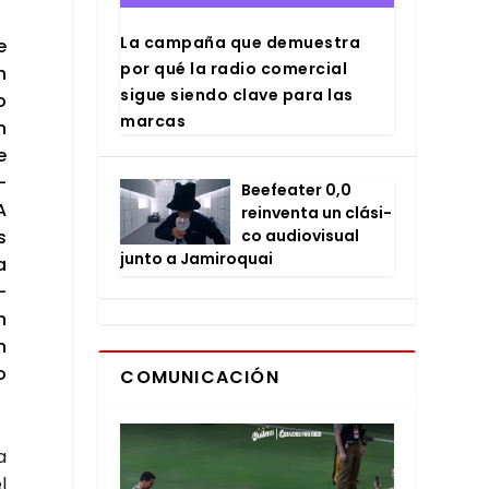
La cam­pa­ña que demues­tra
e
por qué la radio comer­cial
n
sigue sien­do cla­ve para las
o
mar­cas
n
e
­
Bee­fea­ter 0,0
A
rein­ven­ta un clá­si­
s
co audio­vi­sual
jun­to a Jami­ro­quai
a
­
n
n
o
COMUNICACIÓN
a
l