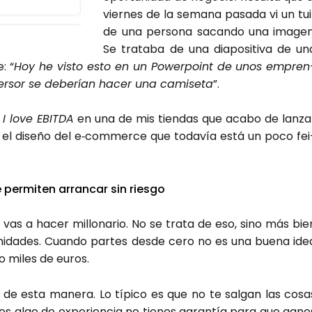
vier­nes de la sema­na pasa­da vi un tui
de una per­so­na sacan­do una ima­gen
Se tra­ta­ba de una dia­po­si­ti­va de un
: “
Hoy he vis­to esto en un Power­point de unos empren
er­sor se debe­rían hacer una cami­se­ta
”.
a
I love EBIT­DA
en una de mis tien­das que aca­bo de lan­za
en el dise­ño del e‑commerce que toda­vía está un poco fei
per­mi­ten arran­car sin ries­go
 vas a hacer millo­na­rio. No se tra­ta de eso, sino más bie
ni­da­des. Cuan­do par­tes des­de cero no es una bue­na ide
no miles de euros.
o de esta mane­ra. Lo típi­co es que no te sal­gan las cosa
e­nes algo de expe­rien­cia no tie­nes garan­tía para que gane