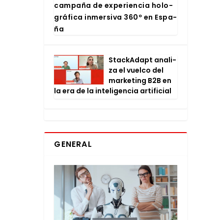
cam­pa­ña de expe­rien­cia holo­
grá­fi­ca inmer­si­va 360º en Espa­
ña
Stac­kA­dapt ana­li­
za el vuel­co del
mar­ke­ting B2B en
la era de la inte­li­gen­cia arti­fi­cial
GENERAL