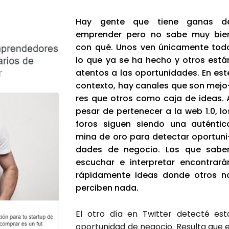
Hay gen­te que tie­ne ganas d
empren­der pero no sabe muy bie
con qué. Unos ven úni­ca­men­te tod
lo que ya se ha hecho y otros está
aten­tos a las opor­tu­ni­da­des. En est
con­tex­to, hay cana­les que son mejo
res que otros como caja de ideas. 
pesar de per­te­ne­cer a la web 1.0, lo
foros siguen sien­do una autén­ti­c
mina de oro para detec­tar opor­tu­ni
da­des de nego­cio. Los que sabe
escu­char e inter­pre­tar encon­tra­rá
rápi­da­men­te ideas don­de otros n
per­ci­ben nada.
El otro día en Twit­ter detec­té est
opor­tu­ni­dad de nego­cio. Resul­ta que e