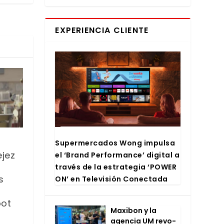
EXPERIENCIA CLIENTE
Super­mer­ca­dos Wong impul­sa
ejez
el ‘Brand Per­for­man­ce’ digi­tal a
tra­vés de la estra­te­gia ‘POWER
s
ON’ en Tele­vi­sión Conec­ta­da
pot
Maxi­bon y la
agen­cia UM revo­