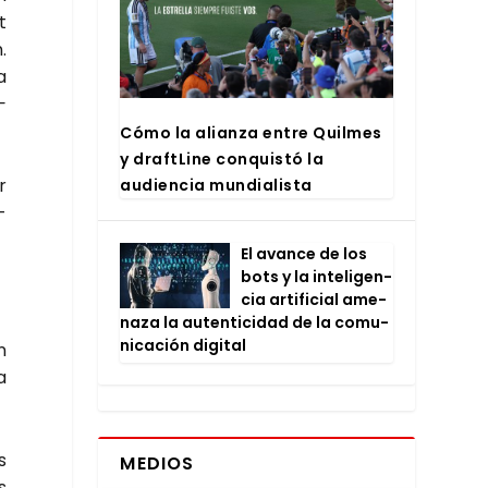
t
.
a
­
Cómo la alian­za entre Quil­mes
y draftLi­ne con­quis­tó la
r
audien­cia mun­dia­lis­ta
­
El avan­ce de los
bots y la inte­li­gen­
cia arti­fi­cial ame­
na­za la auten­ti­ci­dad de la comu­
ni­ca­ción digi­tal
n
a
s
MEDIOS
s