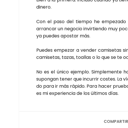
dine­ro.
Con el paso del tiem­po he empe­za­do a 
arran­car un nego­cio invir­tien­do muy poc
ya pue­des apos­tar más.
Pue­des empe­zar a ven­der cami­se­tas si
cami­se­tas, tazas, toa­llas o lo que se te 
No es el úni­co ejem­plo. Sim­ple­men­te
supon­gan tener que incu­rrir cos­tes. La vía “
do para ir más rápi­do. Para hacer prue­bas 
es mi expe­rien­cia de los últi­mos días.
COMPARTIR