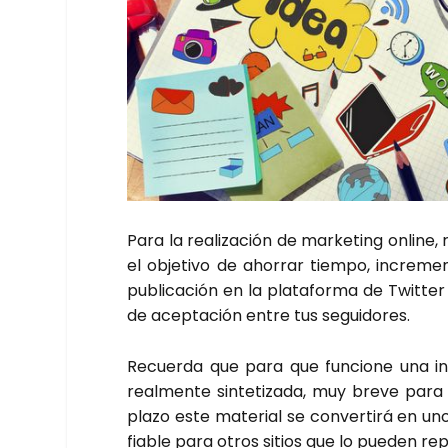
Para la rea­li­za­ción de mar­ke­ting onli­ne
el obje­ti­vo de aho­rrar tiem­po, incre­men­
publi­ca­ción en la pla­ta­for­ma de Twit­te
de acep­ta­ción entre tus segui­do­res.
Recuer­da que para que fun­cio­ne una info­
real­men­te sin­te­ti­za­da, muy bre­ve par
pla­zo este mate­rial se con­ver­ti­rá en u
fia­ble para otros sitios que lo pue­den repli