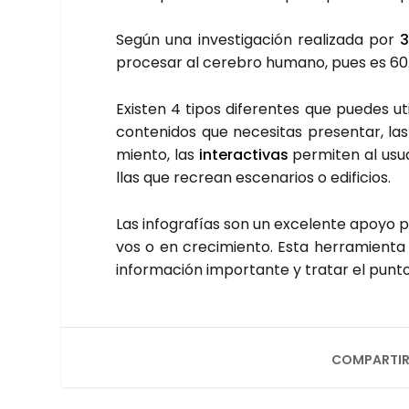
Según una inves­ti­ga­ción rea­li­za­da por
3
pro­ce­sar al cere­bro humano, pues es 60.
Exis­ten 4 tipos dife­ren­tes que pue­des uti­
con­te­ni­dos que nece­si­tas pre­sen­tar, la
mien­to, las
inter­ac­ti­vas
per­mi­ten al usu
llas que recrean esce­na­rios o edi­fi­cios.
Las info­gra­fías son un exce­len­te apo­yo 
vos o en cre­ci­mien­to. Esta herra­mien­ta
infor­ma­ción impor­tan­te y tra­tar el pun­to
COMPARTIR