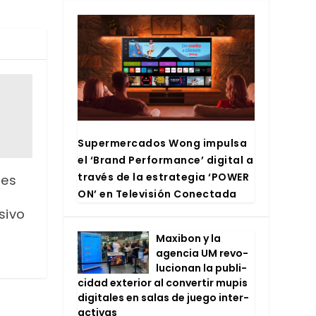
Super­mer­ca­dos Wong impul­sa
el ‘Brand Per­for­man­ce’ digi­tal a
tra­vés de la estra­te­gia ‘POWER
res
ON’ en Tele­vi­sión Conec­ta­da
sivo
Maxi­bon y la
agen­cia UM revo­
lu­cio­nan la publi­
ci­dad exte­rior al con­ver­tir mupis
digi­ta­les en salas de jue­go inter­
ac­ti­vas