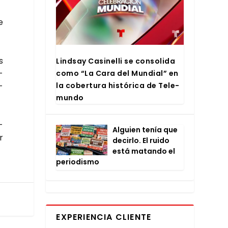
e
s
Lind­say Casi­ne­lli se con­so­li­da
­
como “La Cara del Mun­dial” en
la cober­tu­ra his­tó­ri­ca de Tele­
­
mun­do
­
Alguien tenía que
r
decir­lo. El rui­do
está matan­do el
perio­dis­mo
EXPERIENCIA CLIENTE