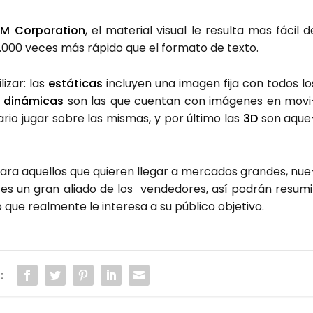
M Cor­po­ra­tion
, el mate­rial visual le resul­ta mas fácil d
000 veces más rápi­do que el for­ma­to de tex­to.
li­zar: las
está­ti­cas
inclu­yen una ima­gen fija con todos lo
s
diná­mi­cas
son las que cuen­tan con imá­ge­nes en movi
a­rio jugar sobre las mis­mas, y por últi­mo las
3D
son aque
para aque­llos que quie­ren lle­gar a mer­ca­dos gran­des, nue
 es un gran alia­do de los ven­de­do­res, así podrán resu­mi
 que real­men­te le intere­sa a su públi­co obje­ti­vo.
: