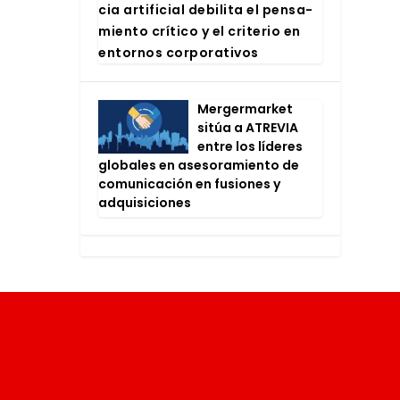
cia arti­fi­cial debi­li­ta el pen­sa­
mien­to crí­ti­co y el cri­te­rio en
entor­nos cor­po­ra­ti­vos
Mer­ger­mar­ket
sitúa a ATRE­VIA
entre los líde­res
glo­ba­les en ase­so­ra­mien­to de
comu­ni­ca­ción en fusio­nes y
adqui­si­cio­nes