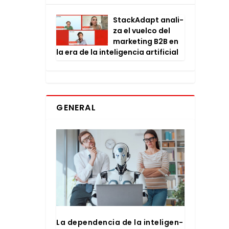
Stac­kA­dapt ana­li­
za el vuel­co del
mar­ke­ting B2B en
la era de la inte­li­gen­cia arti­fi­cial
GENERAL
La depen­den­cia de la inte­li­gen­