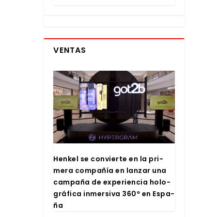
VENTAS
Hen­kel se con­vier­te en la pri­
me­ra com­pa­ñía en lan­zar una
cam­pa­ña de expe­rien­cia holo­
grá­fi­ca inmer­si­va 360º en Espa­
ña