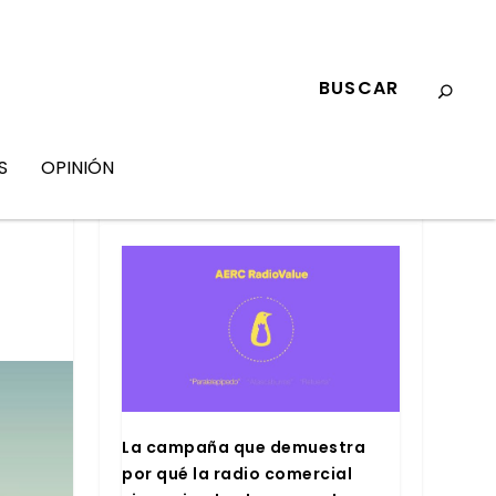
S
OPINIÓN
MARKETING
La cam­pa­ña que demues­tra
por qué la radio comer­cial