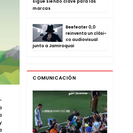
sigue sien­do cla­ve para las
mar­cas
Bee­fea­ter 0,0
rein­ven­ta un clá­si­
co audio­vi­sual
jun­to a Jami­ro­quai
COMUNICACIÓN
­
a
a
y
a