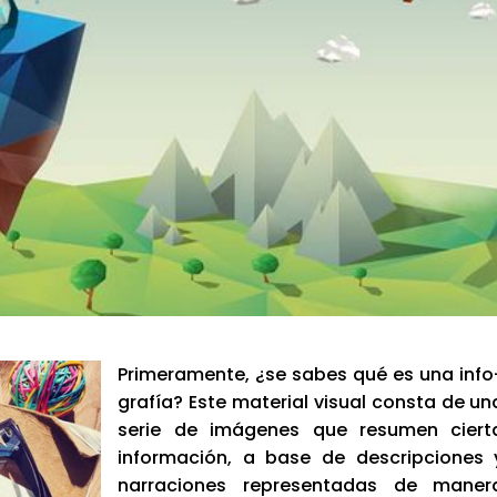
Pri­me­ra­men­te, ¿se sabes qué es una info
gra­fía? Este mate­rial visual cons­ta de un
serie de imá­ge­nes que resu­men cier­t
infor­ma­ción, a base de des­crip­cio­nes 
narra­cio­nes repre­sen­ta­das de mane­r