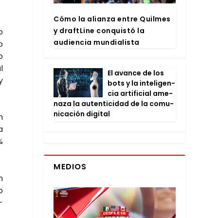
Cómo la alian­za entre Quil­mes
y draftLi­ne con­quis­tó la
o
audien­cia mun­dia­lis­ta
o
o
l
El avan­ce de los
y
bots y la inte­li­gen­
cia arti­fi­cial ame­
na­za la auten­ti­ci­dad de la comu­
ni­ca­ción digi­tal
n
a
%
MEDIOS
n
o
­