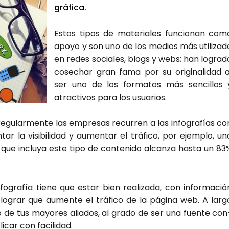
grá­fi­ca.
Estos tipos de mate­ria­les fun­cio­nan com
apo­yo y son uno de los medios más uti­li­za­d
en redes socia­les, blogs y webs; han logra­d
cose­char gran fama por su ori­gi­na­li­dad a
ser uno de los for­ma­tos más sen­ci­llos 
atrac­ti­vos para los usua­rios.
, regu­lar­men­te las empre­sas recu­rren a las info­gra­fías co
tar la visi­bi­li­dad y aumen­tar el trá­fi­co, por ejem­plo, un
r que inclu­ya este tipo de con­te­ni­do alcan­za has­ta un 83
gra­fía tie­ne que estar bien rea­li­za­da, con infor­ma­ció
a lograr que aumen­te el trá­fi­co de la pági­na web. A lar­g
no de tus mayo­res alia­dos, al gra­do de ser una fuen­te con
­car con faci­li­dad.