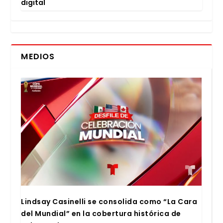
digi­tal
MEDIOS
Lind­say Casi­ne­lli se con­so­li­da como “La Cara
del Mun­dial” en la cober­tu­ra his­tó­ri­ca de