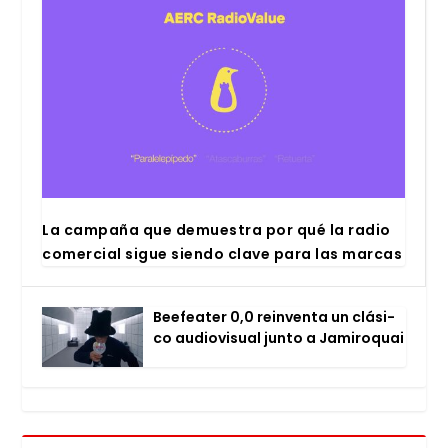
La cam­pa­ña que demues­tra por qué la radio
comer­cial sigue sien­do cla­ve para las mar­cas
Bee­fea­ter 0,0 rein­ven­ta un clá­si­
co audio­vi­sual jun­to a Jami­ro­quai