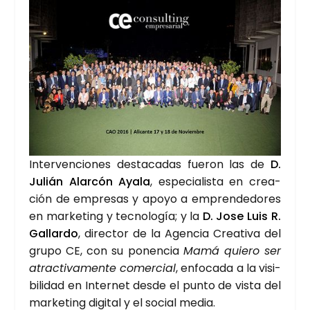
Inter­ven­cio­nes des­ta­ca­das fue­ron las de
D.
Julián Alar­cón Aya­la
, espe­cia­lis­ta en crea­
ción de empre­sas y apo­yo a empren­de­do­res
en mar­ke­ting y tec­no­lo­gía; y la
D. Jose Luis R
.
Gallar­do
, direc­tor de la Agen­cia Crea­ti­va del
gru­po CE, con su ponen­cia
Mamá quie­ro ser
atrac­ti­va­men­te comer­cial
, enfo­ca­da a la visi­
bi­li­dad en Inter­net des­de el pun­to de vis­ta del
mar­ke­ting digi­tal y el social media.