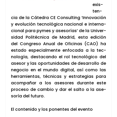
exis­
ten­
cia de la Cáte­dra CE Con­sul­ting ‘Inno­va­ción
y evo­lu­ción tec­no­ló­gi­ca nacio­nal e inter­na­
cio­nal para pymes y ase­so­rías’ de la Uni­ver­
si­dad Poli­téc­ni­ca de Madrid, esta edi­ción
del Con­gre­so Anual de Ofi­ci­nas (CAO) ha
esta­do espe­cial­men­te enfo­ca­da a la tec­
no­lo­gía, des­ta­can­do el rol tec­no­ló­gi­co del
ase­sor y las opor­tu­ni­da­des de desa­rro­llo de
nego­cio en el mun­do digi­tal, así como las
herra­mien­tas, téc­ni­cas y estra­te­gias para
acom­pa­ñar a los ase­so­res duran­te este
pro­ce­so de cam­bio y dar el sal­to a la ase­
so­ría del futu­ro.
El con­te­ni­do y los ponen­tes del even­to