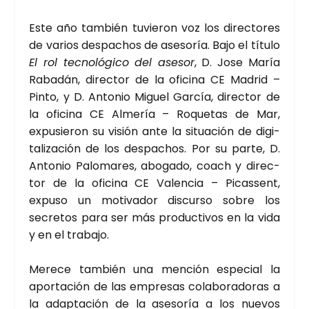
Este año tam­bién tuvie­ron voz los direc­to­res
de varios des­pa­chos de ase­so­ría. Bajo el títu­lo
El rol tec­no­ló­gi­co del ase­sor
, D. Jose María
Raba­dán, direc­tor de la ofi­ci­na CE Madrid –
Pin­to, y D. Anto­nio Miguel Gar­cía, direc­tor de
la ofi­ci­na CE Alme­ría – Roque­tas de Mar,
expu­sie­ron su visión ante la situa­ción de digi­
ta­li­za­ción de los des­pa­chos. Por su par­te, D.
Anto­nio Palo­ma­res, abo­ga­do, coach y direc­
tor de la ofi­ci­na CE Valen­cia – Picas­sent,
expu­so un moti­va­dor dis­cur­so sobre los
secre­tos para ser más pro­duc­ti­vos en la vida
y en el tra­ba­jo.
Mere­ce tam­bién una men­ción espe­cial la
apor­ta­ción de las empre­sas cola­bo­ra­do­ras a
la adap­ta­ción de la ase­so­ría a los nue­vos