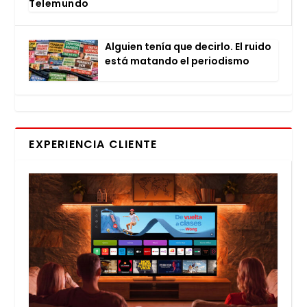
Tele­mun­do
Alguien tenía que decir­lo. El rui­do
está matan­do el perio­dis­mo
EXPERIENCIA CLIENTE