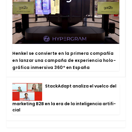
Hen­kel se con­vier­te en la pri­me­ra com­pa­ñía
en lan­zar una cam­pa­ña de expe­rien­cia holo­
grá­fi­ca inmer­si­va 360º en Espa­ña
Stac­kA­dapt ana­li­za el vuel­co del
mar­ke­ting B2B en la era de la inte­li­gen­cia arti­fi­
cial