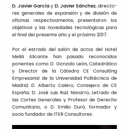
D. Javier Gar­cía
y
D. Javier Sán­chez
, direc­to­
res gene­ra­les de expan­sión y de divi­sión de
ofi­ci­nas res­pec­ti­va­men­te, pre­sen­ta­ron los
obje­ti­vos y las nove­da­des tec­no­ló­gi­cas para
el final del pre­sen­te año y el pró­xi­mo 2017.
Por el estra­do del salón de actos del Hotel
Meliá Ali­can­te han pasa­do reco­no­ci­dos
ponen­tes como D. Gon­za­lo León, Cate­drá­ti­co
y Direc­tor de la Cáte­dra CE Con­sul­ting
Empre­sa­rial de la Uni­ver­si­dad Poli­téc­ni­ca de
Madrid; D. Alber­to Cale­ro, Con­se­je­ro de CE
Espa­ña; D. José Luis Ruiz Nava­rro, Letra­do de
las Cor­tes Gene­ra­les y Pro­fe­sor de Dere­cho
Comu­ni­ta­rio, o D. Emi­lio Duró, for­ma­dor y
socio fun­da­dor de ITER Con­sul­to­res.