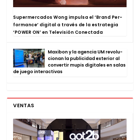
Super­mer­ca­dos Wong impul­sa el ‘Brand Per­
for­man­ce’ digi­tal a tra­vés de la estra­te­gia
‘POWER ON’ en Tele­vi­sión Conec­ta­da
Maxi­bon y la agen­cia UM revo­lu­
cio­nan la publi­ci­dad exte­rior al
con­ver­tir mupis digi­ta­les en salas
de jue­go inter­ac­ti­vas
VENTAS