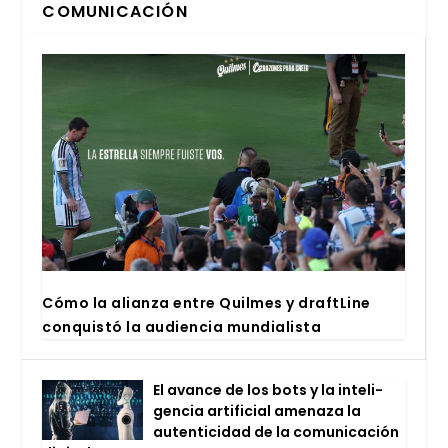
COMUNICACIÓN
Cómo la alian­za entre Quil­mes y draftLi­ne
con­quis­tó la audien­cia mun­dia­lis­ta
El avan­ce de los bots y la inte­li­
gen­cia arti­fi­cial ame­na­za la
auten­ti­ci­dad de la comu­ni­ca­ción