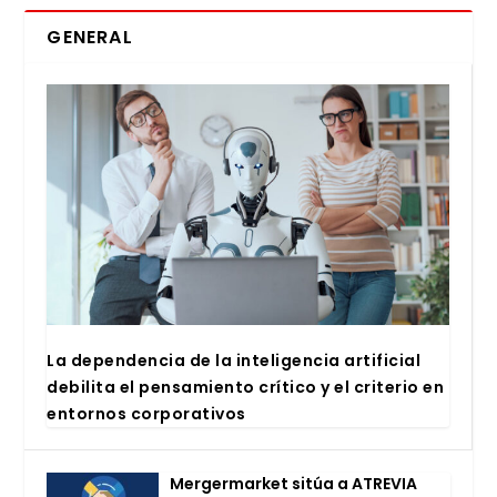
GENERAL
La depen­den­cia de la inte­li­gen­cia arti­fi­cial
debi­li­ta el pen­sa­mien­to crí­ti­co y el cri­te­rio en
entor­nos cor­po­ra­ti­vos
Mer­ger­mar­ket sitúa a ATRE­VIA