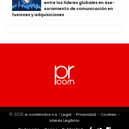
entre los líde­res glo­ba­les en ase­
so­ra­mien­to de comu­ni­ca­ción en
fusio­nes y adqui­si­cio­nes
© 2026
|
-
-
-
e-contenidos s.a.
Legal
Privacidad
Cookies
Interés Legítimo