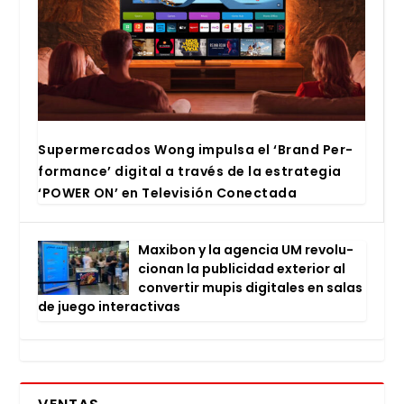
Super­mer­ca­dos Wong impul­sa el ‘Brand Per­
for­man­ce’ digi­tal a tra­vés de la estra­te­gia
‘POWER ON’ en Tele­vi­sión Conec­ta­da
Maxi­bon y la agen­cia UM revo­lu­
cio­nan la publi­ci­dad exte­rior al
con­ver­tir mupis digi­ta­les en salas
de jue­go inter­ac­ti­vas