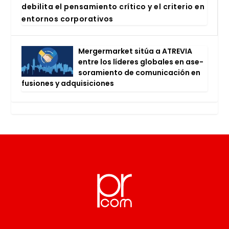
debi­li­ta el pen­sa­mien­to crí­ti­co y el cri­te­rio en
entor­nos cor­po­ra­ti­vos
Mer­ger­mar­ket sitúa a ATRE­VIA
entre los líde­res glo­ba­les en ase­
so­ra­mien­to de comu­ni­ca­ción en
fusio­nes y adqui­si­cio­nes