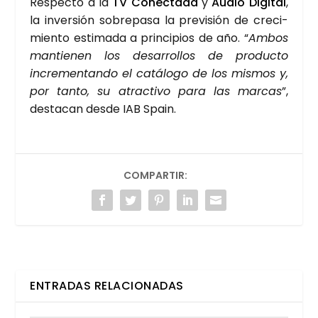
Res­pec­to a la
TV Conec­ta­da
y
Audio Digi­tal
,
la inver­sión sobre­pa­sa la pre­vi­sión de cre­ci­
mien­to esti­ma­da a prin­ci­pios de año. “
Ambos
man­tie­nen los desa­rro­llos de pro­duc­to
incre­men­tan­do el catá­lo­go de los mis­mos y,
por tan­to, su atrac­ti­vo para las mar­cas
”,
des­ta­can des­de IAB Spain.
COMPARTIR:
ENTRADAS RELACIONADAS