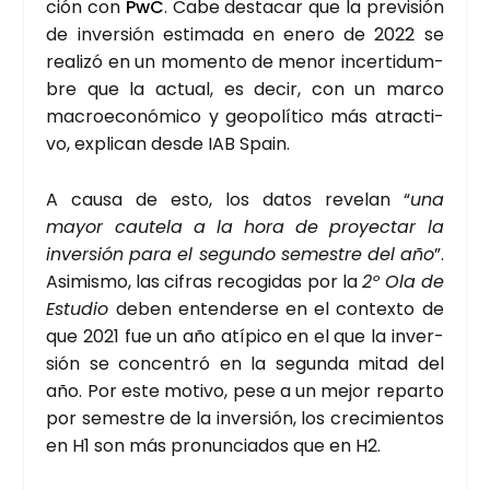
ción con
PwC
. Cabe des­ta­car que la pre­vi­sión
de inver­sión esti­ma­da en enero de 2022 se
reali­zó en un momen­to de menor incer­ti­dum­
bre que la actual, es decir, con un mar­co
macro­eco­nó­mi­co y geo­po­lí­ti­co más atrac­ti­
vo, expli­can des­de IAB Spain.
A cau­sa de esto, los datos reve­lan “
una
mayor cau­te­la a la hora de pro­yec­tar la
inver­sión para el segun­do semes­tre del año
”.
Asi­mis­mo, las cifras reco­gi­das por la
2º Ola de
Estu­dio
deben enten­der­se en el con­tex­to de
que 2021 fue un año atí­pi­co en el que la inver­
sión se con­cen­tró en la segun­da mitad del
año. Por este moti­vo, pese a un mejor repar­to
por semes­tre de la inver­sión, los cre­ci­mien­tos
en H1 son más pro­nun­cia­dos que en H2.