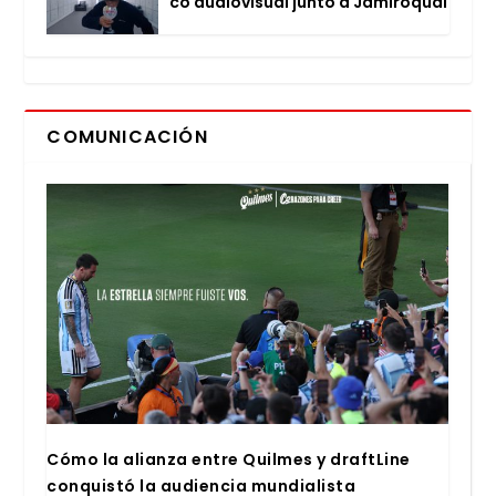
co audio­vi­sual jun­to a Jami­ro­quai
COMUNICACIÓN
Cómo la alian­za entre Quil­mes y draftLi­ne
con­quis­tó la audien­cia mun­dia­lis­ta