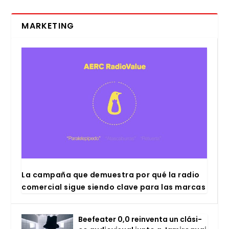
MARKETING
La cam­pa­ña que demues­tra por qué la radio
comer­cial sigue sien­do cla­ve para las mar­cas
Bee­fea­ter 0,0 rein­ven­ta un clá­si­