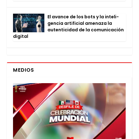
El avan­ce de los bots y la inte­li­
gen­cia arti­fi­cial ame­na­za la
auten­ti­ci­dad de la comu­ni­ca­ción
digi­tal
MEDIOS