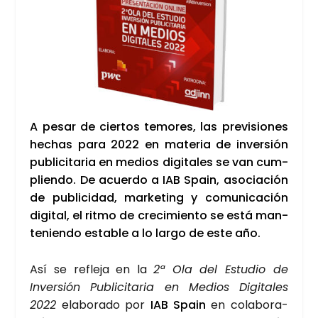
A pesar de cier­tos temo­res, las pre­vi­sio­nes
hechas para 2022 en mate­ria de inver­sión
publi­ci­ta­ria en medios digi­ta­les se van cum­
plien­do. De acuer­do a IAB Spain, aso­cia­ción
de publi­ci­dad, mar­ke­ting y comu­ni­ca­ción
digi­tal, el rit­mo de cre­ci­mien­to se está man­
te­nien­do esta­ble a lo lar­go de este año.
Así se refle­ja en la
2ª Ola del Estu­dio de
Inver­sión Publi­ci­ta­ria en Medios Digi­ta­les
2022
ela­bo­ra­do por
IAB Spain
en cola­bo­ra­