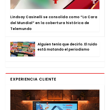
Lind­say Casi­ne­lli se con­so­li­da como “La Cara
del Mun­dial” en la cober­tu­ra his­tó­ri­ca de
Tele­mun­do
Alguien tenía que decir­lo. El rui­do
está matan­do el perio­dis­mo
EXPERIENCIA CLIENTE