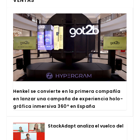
VENTAS
Hen­kel se con­vier­te en la pri­me­ra com­pa­ñía
en lan­zar una cam­pa­ña de expe­rien­cia holo­
grá­fi­ca inmer­si­va 360º en Espa­ña
Stac­kA­dapt ana­li­za el vuel­co del