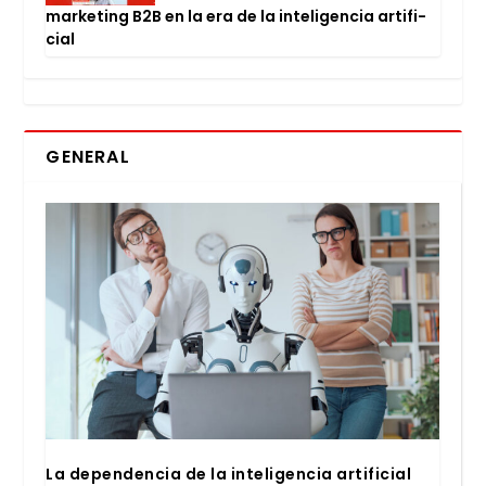
mar­ke­ting B2B en la era de la inte­li­gen­cia arti­fi­
cial
GENERAL
La depen­den­cia de la inte­li­gen­cia arti­fi­cial