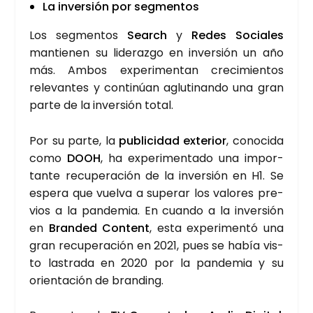
La inver­sión por seg­men­tos
Los seg­men­tos
Search
y
Redes Socia­les
man­tie­nen su lide­raz­go en inver­sión un año
más. Ambos expe­ri­men­tan cre­ci­mien­tos
rele­van­tes y con­ti­núan aglu­ti­nan­do una gran
par­te de la inver­sión total.
Por su par­te, la
publi­ci­dad exte­rior
, cono­ci­da
como
DOOH
, ha expe­ri­men­ta­do una impor­
tan­te recu­pe­ra­ción de la inver­sión en H1. Se
espe­ra que vuel­va a supe­rar los valo­res pre­
vios a la pan­de­mia. En cuan­do a la inver­sión
en
Bran­ded Con­tent
, esta expe­ri­men­tó una
gran recu­pe­ra­ción en 2021, pues se había vis­
to las­tra­da en 2020 por la pan­de­mia y su
orien­ta­ción de bran­ding.