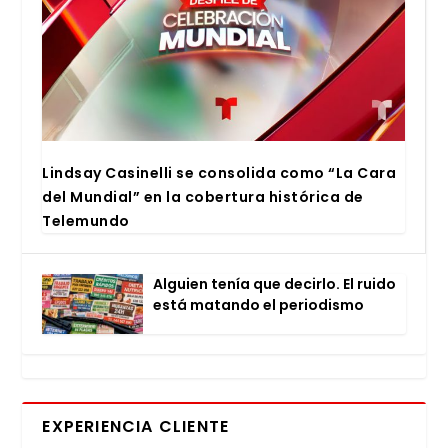
Lind­say Casi­ne­lli se con­so­li­da como “La Cara
del Mun­dial” en la cober­tu­ra his­tó­ri­ca de
Tele­mun­do
Alguien tenía que decir­lo. El rui­do
está matan­do el perio­dis­mo
EXPERIENCIA CLIENTE