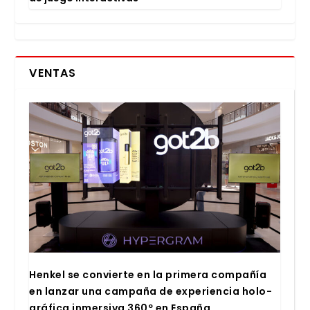
VENTAS
Hen­kel se con­vier­te en la pri­me­ra com­pa­ñía
en lan­zar una cam­pa­ña de expe­rien­cia holo­
grá­fi­ca inmer­si­va 360º en Espa­ña