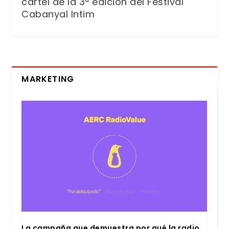
cartel de la 3ª edición del Festival
Cabanyal Intim
MARKETING
La cam­pa­ña que demues­tra por qué la radio