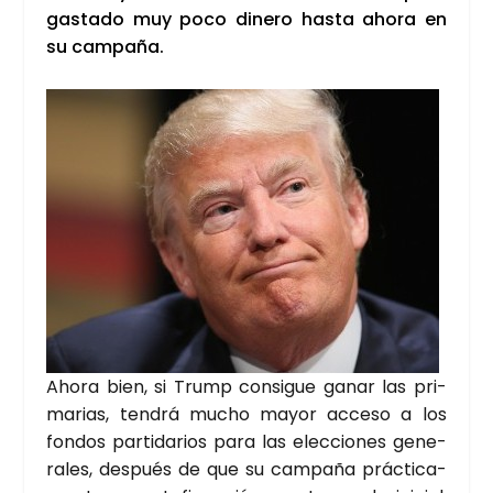
gas­ta­do muy poco dine­ro has­ta aho­ra en
su cam­pa­ña.
Aho­ra bien, si Trump con­si­gue ganar las pri­
ma­rias, ten­drá mucho mayor acce­so a los
fon­dos par­ti­da­rios para las elec­cio­nes gene­
ra­les, des­pués de que su cam­pa­ña prác­ti­ca­