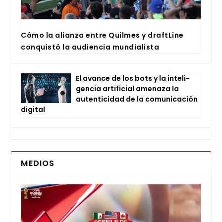
Cómo la alian­za entre Quil­mes y draftLi­ne
con­quis­tó la audien­cia mun­dia­lis­ta
El avan­ce de los bots y la inte­li­
gen­cia arti­fi­cial ame­na­za la
auten­ti­ci­dad de la comu­ni­ca­ción
digi­tal
MEDIOS