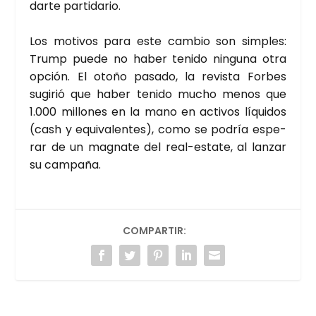
dar­te par­ti­da­rio.
Los moti­vos para este cam­bio son sim­ples:
Trump pue­de no haber teni­do nin­gu­na otra
opción. El oto­ño pasa­do, la revis­ta For­bes
sugi­rió que haber teni­do mucho menos que
1.000 millo­nes en la mano en acti­vos líqui­dos
(cash y equi­va­len­tes), como se podría espe­
rar de un mag­na­te del real-esta­te, al lan­zar
su cam­pa­ña.
COMPARTIR: