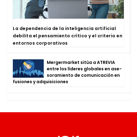
La depen­den­cia de la inte­li­gen­cia arti­fi­cial
debi­li­ta el pen­sa­mien­to crí­ti­co y el cri­te­rio en
entor­nos cor­po­ra­ti­vos
Mer­ger­mar­ket sitúa a ATRE­VIA
entre los líde­res glo­ba­les en ase­
so­ra­mien­to de comu­ni­ca­ción en
fusio­nes y adqui­si­cio­nes