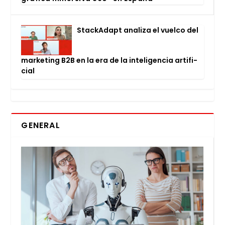
Stac­kA­dapt ana­li­za el vuel­co del
mar­ke­ting B2B en la era de la inte­li­gen­cia arti­fi­
cial
GENERAL