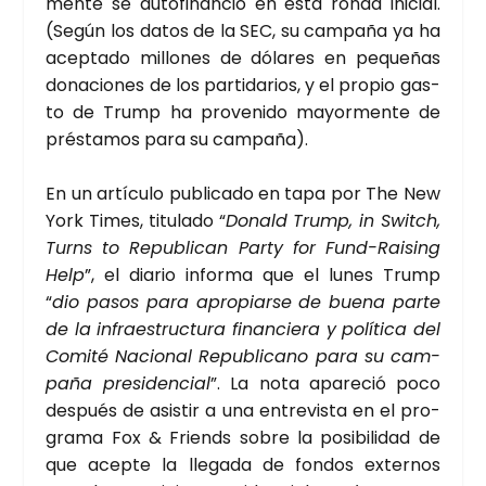
men­te se auto­fi­nan­ció en esta ron­da ini­cial.
(Según los datos de la SEC, su cam­pa­ña ya ha
acep­ta­do millo­nes de dóla­res en peque­ñas
dona­cio­nes de los par­ti­da­rios, y el pro­pio gas­
to de Trump ha pro­ve­ni­do mayor­men­te de
prés­ta­mos para su cam­pa­ña).
En un artícu­lo publi­ca­do en tapa por The New
York Times, titu­la­do “
Donald Trump, in Switch,
Turns to Repu­bli­can Party for Fund-Rai­sing
Help
”, el dia­rio infor­ma que el lunes Trump
“
dio pasos para apro­piar­se de bue­na par­te
de la infra­es­truc­tu­ra finan­cie­ra y polí­ti­ca del
Comi­té Nacio­nal Repu­bli­cano para su cam­
pa­ña pre­si­den­cial
”. La nota apa­re­ció poco
des­pués de asis­tir a una entre­vis­ta en el pro­
gra­ma Fox & Friends sobre la posi­bi­li­dad de
que acep­te la lle­ga­da de fon­dos exter­nos