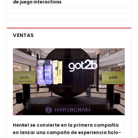
de jue­go inter­ac­ti­vas
VENTAS
Hen­kel se con­vier­te en la pri­me­ra com­pa­ñía
en lan­zar una cam­pa­ña de expe­rien­cia holo­