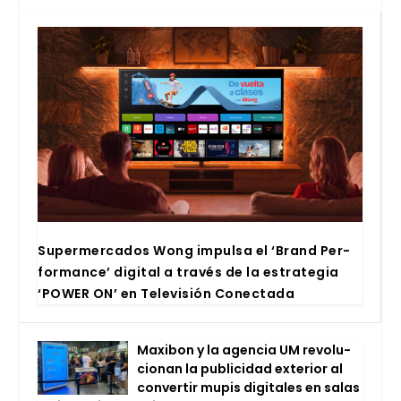
Super­mer­ca­dos Wong impul­sa el ‘Brand Per­
for­man­ce’ digi­tal a tra­vés de la estra­te­gia
‘POWER ON’ en Tele­vi­sión Conec­ta­da
Maxi­bon y la agen­cia UM revo­lu­
cio­nan la publi­ci­dad exte­rior al
con­ver­tir mupis digi­ta­les en salas