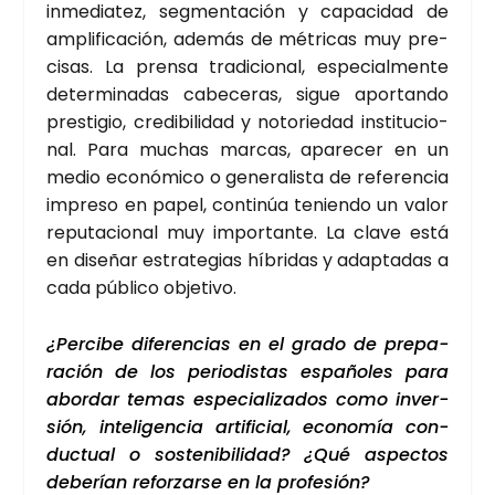
inme­dia­tez, seg­men­ta­ción y capa­ci­dad de
ampli­fi­ca­ción, ade­más de métri­cas muy pre­
ci­sas. La pren­sa tra­di­cio­nal, espe­cial­men­te
deter­mi­na­das cabe­ce­ras, sigue apor­tan­do
pres­ti­gio, cre­di­bi­li­dad y noto­rie­dad ins­ti­tu­cio­
nal. Para muchas mar­cas, apa­re­cer en un
medio eco­nó­mi­co o gene­ra­lis­ta de refe­ren­cia
impre­so en papel, con­ti­núa tenien­do un valor
repu­tacio­nal muy impor­tan­te. La cla­ve está
en dise­ñar estra­te­gias híbri­das y adap­ta­das a
cada públi­co obje­ti­vo.
¿Per­ci­be dife­ren­cias en el gra­do de pre­pa­
ra­ción de los perio­dis­tas espa­ño­les para
abor­dar temas espe­cia­li­za­dos como inver­
sión, inte­li­gen­cia arti­fi­cial, eco­no­mía con­
duc­tual o sos­te­ni­bi­li­dad? ¿Qué aspec­tos
debe­rían refor­zar­se en la pro­fe­sión?