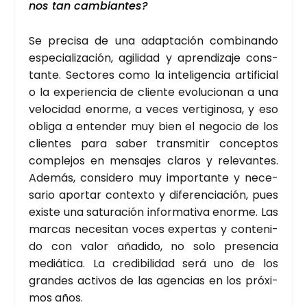
nos tan cam­bian­tes?
Se pre­ci­sa de una adap­ta­ción com­bi­nan­do
espe­cia­li­za­ción, agi­li­dad y apren­di­za­je cons­
tan­te. Sec­to­res como la inte­li­gen­cia arti­fi­cial
o la expe­rien­cia de clien­te evo­lu­cio­nan a una
velo­ci­dad enor­me, a veces ver­ti­gi­no­sa, y eso
obli­ga a enten­der muy bien el nego­cio de los
clien­tes para saber trans­mi­tir con­cep­tos
com­ple­jos en men­sa­jes cla­ros y rele­van­tes.
Ade­más, con­si­de­ro muy impor­tan­te y nece­
sa­rio apor­tar con­tex­to y dife­ren­cia­ción, pues
exis­te una satu­ra­ción infor­ma­ti­va enor­me. Las
mar­cas nece­si­tan voces exper­tas y con­te­ni­
do con valor aña­di­do, no solo pre­sen­cia
mediá­ti­ca. La cre­di­bi­li­dad será uno de los
gran­des acti­vos de las agen­cias en los pró­xi­
mos años.