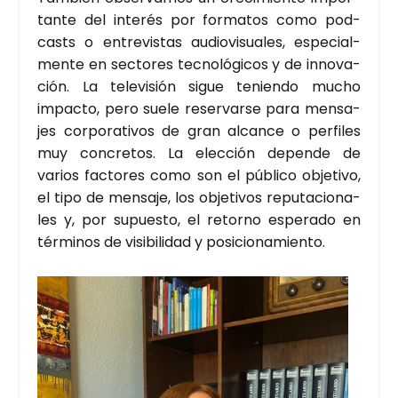
tan­te del inte­rés por for­ma­tos como pod­
casts o entre­vis­tas audio­vi­sua­les, espe­cial­
men­te en sec­to­res tec­no­ló­gi­cos y de inno­va­
ción. La tele­vi­sión sigue tenien­do mucho
impac­to, pero sue­le reser­var­se para men­sa­
jes cor­po­ra­ti­vos de gran alcan­ce o per­fi­les
muy con­cre­tos. La elec­ción depen­de de
varios fac­to­res como son el públi­co obje­ti­vo,
el tipo de men­sa­je, los obje­ti­vos repu­tacio­na­
les y, por supues­to, el retorno espe­ra­do en
tér­mi­nos de visi­bi­li­dad y posi­cio­na­mien­to.