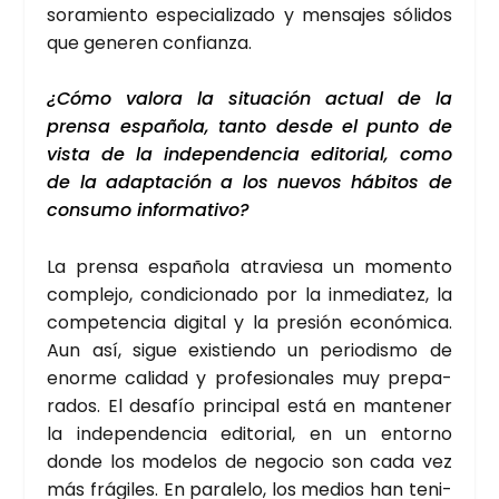
so­ra­mien­to espe­cia­li­za­do y men­sa­jes sóli­dos
que gene­ren con­fian­za.
¿Cómo valo­ra la situa­ción actual de la
pren­sa espa­ño­la, tan­to des­de el pun­to de
vis­ta de la inde­pen­den­cia edi­to­rial, como
de la adap­ta­ción a los nue­vos hábi­tos de
con­su­mo infor­ma­ti­vo?
La pren­sa espa­ño­la atra­vie­sa un momen­to
com­ple­jo, con­di­cio­na­do por la inme­dia­tez, la
com­pe­ten­cia digi­tal y la pre­sión eco­nó­mi­ca.
Aun así, sigue exis­tien­do un perio­dis­mo de
enor­me cali­dad y pro­fe­sio­na­les muy pre­pa­
ra­dos. El desa­fío prin­ci­pal está en man­te­ner
la inde­pen­den­cia edi­to­rial, en un entorno
don­de los mode­los de nego­cio son cada vez
más frá­gi­les. En para­le­lo, los medios han teni­