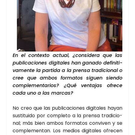
En el con­tex­to actual, ¿con­si­de­ra que las
publi­ca­cio­nes digi­ta­les han gana­do defi­ni­ti­
va­men­te la par­ti­da a la pren­sa tra­di­cio­nal o
cree que ambos for­ma­tos siguen sien­do
com­ple­men­ta­rios? ¿Qué ven­ta­jas ofre­ce
cada uno a las mar­cas?
No creo que las publi­ca­cio­nes digi­ta­les hayan
sus­ti­tui­do por com­ple­to a la pren­sa tra­di­cio­
nal; más bien ambos for­ma­tos con­vi­ven y se
com­ple­men­tan. Los medios digi­ta­les ofre­cen