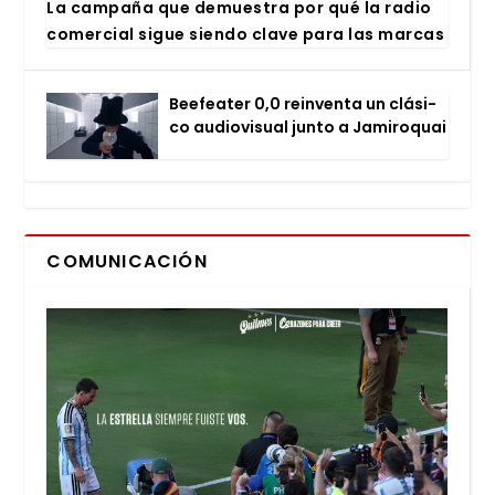
La cam­pa­ña que demues­tra por qué la radio
comer­cial sigue sien­do cla­ve para las mar­cas
Bee­fea­ter 0,0 rein­ven­ta un clá­si­
co audio­vi­sual jun­to a Jami­ro­quai
COMUNICACIÓN