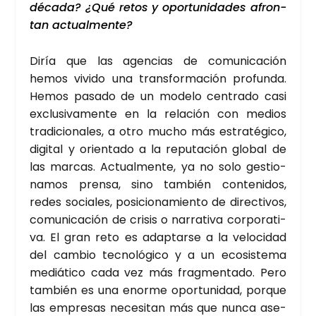
déca­da? ¿Qué retos y opor­tu­ni­da­des afron­
tan actual­men­te?
Diría que las agen­cias de comu­ni­ca­ción
hemos vivi­do una trans­for­ma­ción pro­fun­da.
Hemos pasa­do de un mode­lo cen­tra­do casi
exclu­si­va­men­te en la rela­ción con medios
tra­di­cio­na­les, a otro mucho más estra­té­gi­co,
digi­tal y orien­ta­do a la repu­tación glo­bal de
las mar­cas. Actual­men­te, ya no solo ges­tio­
na­mos pren­sa, sino tam­bién con­te­ni­dos,
redes socia­les, posi­cio­na­mien­to de direc­ti­vos,
comu­ni­ca­ción de cri­sis o narra­ti­va cor­po­ra­ti­
va. El gran reto es adap­tar­se a la velo­ci­dad
del cam­bio tec­no­ló­gi­co y a un eco­sis­te­ma
mediá­ti­co cada vez más frag­men­ta­do. Pero
tam­bién es una enor­me opor­tu­ni­dad, por­que
las empre­sas nece­si­tan más que nun­ca ase­