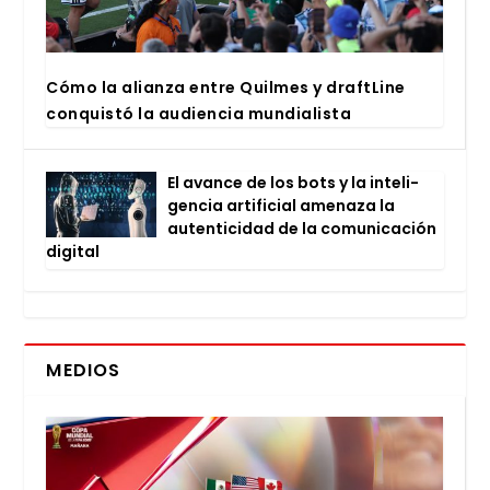
Cómo la alian­za entre Quil­mes y draftLi­ne
con­quis­tó la audien­cia mun­dia­lis­ta
El avan­ce de los bots y la inte­li­
gen­cia arti­fi­cial ame­na­za la
auten­ti­ci­dad de la comu­ni­ca­ción
digi­tal
MEDIOS