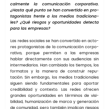
cal­men­te la comu­ni­ca­ción cor­po­ra­ti­va.
¿Has­ta qué pun­to se han con­ver­ti­do en pro­
ta­go­nis­tas fren­te a los medios tra­di­cio­na­
les? ¿Qué ries­gos y opor­tu­ni­da­des detec­ta
para las empre­sas?
Las redes socia­les se han con­ver­ti­do en acto­
res pro­ta­go­nis­tas de la comu­ni­ca­ción cor­po­
ra­ti­va, por­que per­mi­ten a las empre­sas
hablar direc­ta­men­te con sus audien­cias sin
inter­me­dia­rios. Han cam­bia­do los tiem­pos, los
for­ma­tos y la mane­ra de cons­truir repu­
tación. Sin embar­go, los medios tra­di­cio­na­les
siguen sien­do fun­da­men­ta­les para apor­tar
cre­di­bi­li­dad y con­tex­to. Las redes ofre­cen
gran­des opor­tu­ni­da­des en tér­mi­nos de visi­
bi­li­dad, huma­ni­za­ción de mar­ca y gene­ra­ción
de comu­ni­dad, pero tam­bién impli­can ries­gos