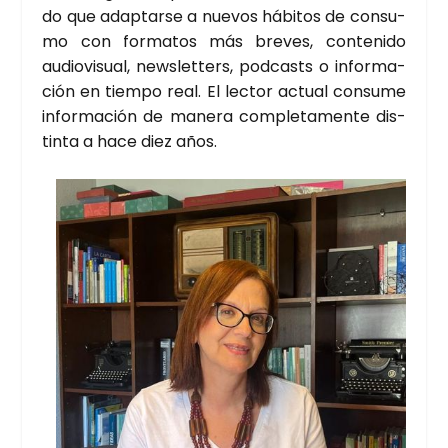
do que adap­tar­se a nue­vos hábi­tos de con­su­
mo con for­ma­tos más bre­ves, con­te­ni­do
audio­vi­sual, news­let­ters, pod­casts o infor­ma­
ción en tiem­po real. El lec­tor actual con­su­me
infor­ma­ción de mane­ra com­ple­ta­men­te dis­
tin­ta a hace diez años.