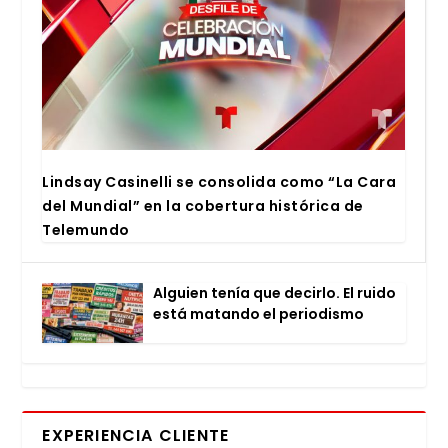
Lind­say Casi­ne­lli se con­so­li­da como “La Cara
del Mun­dial” en la cober­tu­ra his­tó­ri­ca de
Tele­mun­do
Alguien tenía que decir­lo. El rui­do
está matan­do el perio­dis­mo
EXPERIENCIA CLIENTE