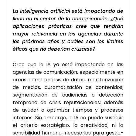
La inte­li­gen­cia arti­fi­cial está impac­tan­do de
lleno en el sec­tor de la comu­ni­ca­ción. ¿Qué
apli­ca­cio­nes prác­ti­cas cree que ten­drán
mayor rele­van­cia en las agen­cias duran­te
los pró­xi­mos años y cuá­les son los lími­tes
éti­cos que no debe­rían cru­zar­se?
Creo que la IA ya está impac­tan­do en las
agen­cias de comu­ni­ca­ción, espe­cial­men­te en
áreas como aná­li­sis de datos, moni­to­ri­za­ción
de medios, auto­ma­ti­za­ción de con­te­ni­dos,
seg­men­ta­ción de audien­cias o detec­ción
tem­pra­na de cri­sis repu­tacio­na­les; ade­más
de ayu­dar a opti­mi­zar tiem­pos y pro­ce­sos
inter­nos. Sin embar­go, la IA no pue­de sus­ti­tuir
el cri­te­rio estra­té­gi­co, la crea­ti­vi­dad, ni la
sen­si­bi­li­dad huma­na, nece­sa­rias para ges­tio­