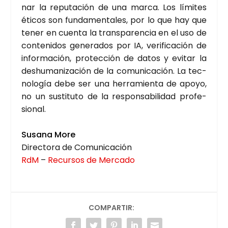
nar la repu­tación de una mar­ca. Los lími­tes
éti­cos son fun­da­men­ta­les, por lo que hay que
tener en cuen­ta la trans­pa­ren­cia en el uso de
con­te­ni­dos gene­ra­dos por IA, veri­fi­ca­ción de
infor­ma­ción, pro­tec­ción de datos y evi­tar la
des­hu­ma­ni­za­ción de la comu­ni­ca­ción. La tec­
no­lo­gía debe ser una herra­mien­ta de apo­yo,
no un sus­ti­tu­to de la res­pon­sa­bi­li­dad pro­fe­
sio­nal.
Susa­na More
Direc­to­ra de Comu­ni­ca­ción
RdM
–
Recur­sos de Mer­ca­do
COMPARTIR: