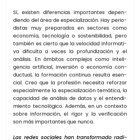
Sí, exis­ten dife­ren­cias impor­tan­tes depen­
dien­do del área de espe­cia­li­za­ción. Hay perio­
dis­tas muy pre­pa­ra­dos en sec­to­res como
eco­no­mía, tec­no­lo­gía o sos­te­ni­bi­li­dad, pero
tam­bién es cier­to que la velo­ci­dad infor­ma­ti­
va difi­cul­ta a veces la pro­fun­di­za­ción y el
aná­li­sis. En ámbi­tos com­ple­jos como inte­li­
gen­cia arti­fi­cial, inver­sión o eco­no­mía con­
duc­tual, la for­ma­ción con­ti­nua resul­ta esen­
cial. Creo que la pro­fe­sión nece­si­ta refor­zar
espe­cial­men­te la espe­cia­li­za­ción temá­ti­ca, la
capa­ci­dad de aná­li­sis de datos y el enten­di­
mien­to tec­no­ló­gi­co. Ade­más, en un con­tex­to
sobre infor­ma­ción, el rigor y la veri­fi­ca­ción
son más impor­tan­tes que nun­ca.
Las redes socia­les han trans­for­ma­do radi­