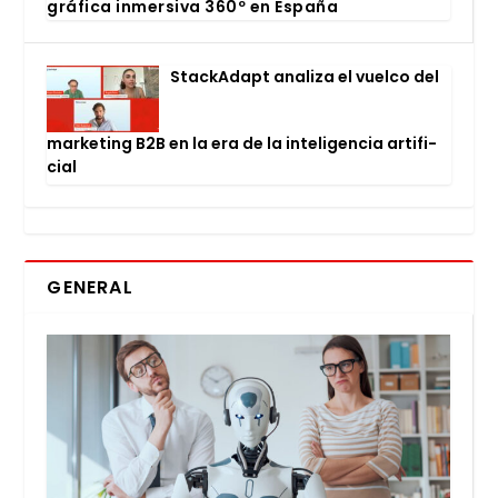
grá­fi­ca inmer­si­va 360º en Espa­ña
Stac­kA­dapt ana­li­za el vuel­co del
mar­ke­ting B2B en la era de la inte­li­gen­cia arti­fi­
cial
GENERAL