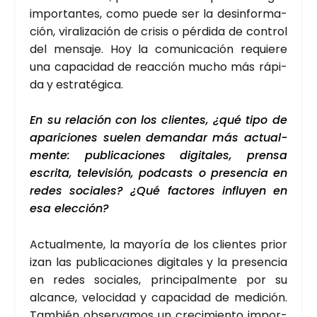
impor­tan­tes, como pue­de ser la des­in­for­ma­
ción, vira­li­za­ción de cri­sis o pér­di­da de con­trol
del men­sa­je. Hoy la comu­ni­ca­ción requie­re
una capa­ci­dad de reac­ción mucho más rápi­
da y estra­té­gi­ca.
En su rela­ción con los clien­tes, ¿qué tipo de
apa­ri­cio­nes sue­len deman­dar más actual­
men­te: publi­ca­cio­nes digi­ta­les, pren­sa
escri­ta, tele­vi­sión, pod­casts o pre­sen­cia en
redes socia­les? ¿Qué fac­to­res influ­yen en
esa elec­ción?
Actual­men­te, la mayo­ría de los clien­tes prio­r
i­zan las publi­ca­cio­nes digi­ta­les y la pre­sen­cia
en redes socia­les, prin­ci­pal­men­te por su
alcan­ce, velo­ci­dad y capa­ci­dad de medi­ción.
Tam­bién obser­va­mos un cre­ci­mien­to impor­