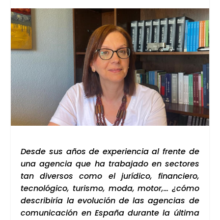
Des­de sus años de expe­rien­cia al fren­te de
una agen­cia que ha tra­ba­ja­do en sec­to­res
tan diver­sos como el jurí­di­co, finan­cie­ro,
tec­no­ló­gi­co, turis­mo, moda, motor,… ¿cómo
des­cri­bi­ría la evo­lu­ción de las agen­cias de
comu­ni­ca­ción en Espa­ña duran­te la últi­ma