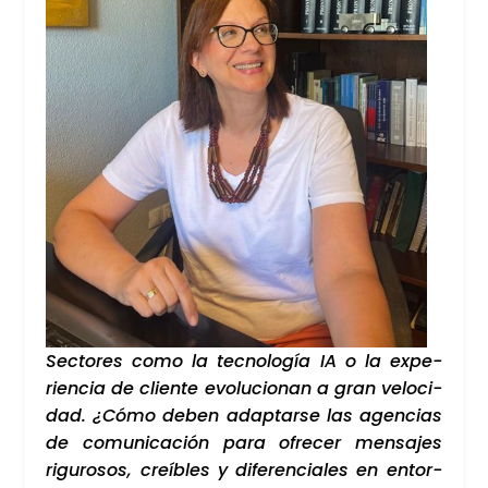
Sec­to­res como la tec­no­lo­gía IA o la expe­
rien­cia de clien­te evo­lu­cio­nan a gran velo­ci­
dad. ¿Cómo deben adap­tar­se las agen­cias
de comu­ni­ca­ción para ofre­cer men­sa­jes
rigu­ro­sos, creí­bles y dife­ren­cia­les en entor­