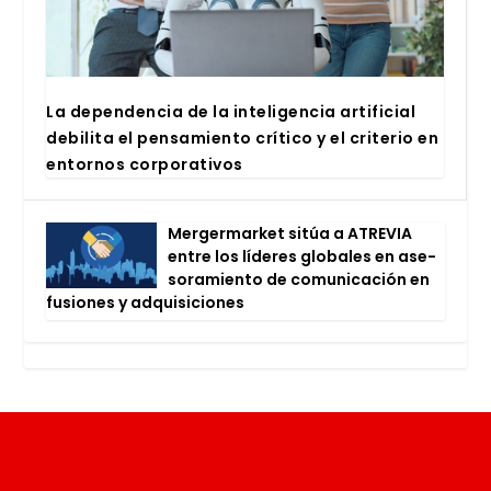
La depen­den­cia de la inte­li­gen­cia arti­fi­cial
debi­li­ta el pen­sa­mien­to crí­ti­co y el cri­te­rio en
entor­nos cor­po­ra­ti­vos
Mer­ger­mar­ket sitúa a ATRE­VIA
entre los líde­res glo­ba­les en ase­
so­ra­mien­to de comu­ni­ca­ción en
fusio­nes y adqui­si­cio­nes