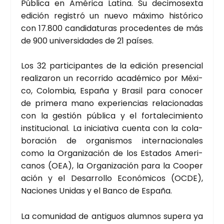
Públi­ca en Amé­ri­ca Lati­na. Su deci­mo­sex­ta
edi­ción regis­tró un nue­vo máxi­mo his­tó­ri­co
con 17.800 can­di­da­tu­ras pro­ce­den­tes de más
de 900 uni­ver­si­da­des de 21 paí­ses.
Los 32 par­ti­ci­pan­tes de la edi­ción pre­sen­cial
rea­li­za­ron un reco­rri­do aca­dé­mi­co por Méxi­
co, Colom­bia, Espa­ña y Bra­sil para cono­cer
de pri­me­ra mano expe­rien­cias rela­cio­na­das
con la ges­tión públi­ca y el for­ta­le­ci­mien­to
ins­ti­tu­cio­nal. La ini­cia­ti­va cuen­ta con la cola­
bo­ra­ción de orga­nis­mos inter­na­cio­na­les
como la Orga­ni­za­ción de los Esta­dos Ame­ri­
ca­nos (OEA), la Orga­ni­za­ción para la Coope­r
a­ción y el Desa­rro­llo Eco­nó­mi­cos (OCDE),
Nacio­nes Uni­das y el Ban­co de Espa­ña.
La comu­ni­dad de anti­guos alum­nos supera ya