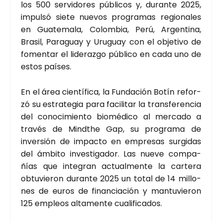
los 500 ser­vi­do­res públi­cos y, duran­te 2025,
impul­só sie­te nue­vos pro­gra­mas regio­na­les
en Gua­te­ma­la, Colom­bia, Perú, Argen­ti­na,
Bra­sil, Para­guay y Uru­guay con el obje­ti­vo de
fomen­tar el lide­raz­go públi­co en cada uno de
estos paí­ses.
En el área cien­tí­fi­ca, la Fun­da­ción Botín refor­
zó su estra­te­gia para faci­li­tar la trans­fe­ren­cia
del cono­ci­mien­to bio­mé­di­co al mer­ca­do a
tra­vés de Mindthe Gap, su pro­gra­ma de
inver­sión de impac­to en empre­sas sur­gi­das
del ámbi­to inves­ti­ga­dor. Las nue­ve com­pa­
ñías que inte­gran actual­men­te la car­te­ra
obtu­vie­ron duran­te 2025 un total de 14 millo­
nes de euros de finan­cia­ción y man­tu­vie­ron
125 empleos alta­men­te cua­li­fi­ca­dos.