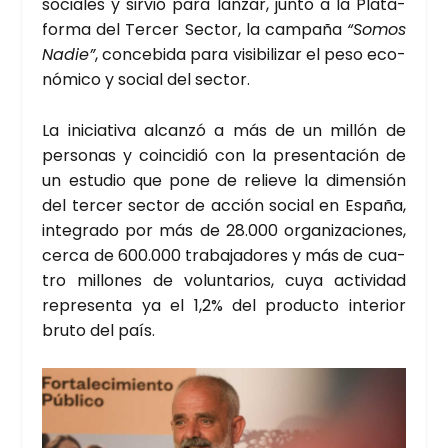
socia­les y sir­vió para lan­zar, jun­to a la Pla­ta­
for­ma del Ter­cer Sec­tor, la cam­pa­ña
“Somos
Nadie”
, con­ce­bi­da para visi­bi­li­zar el peso eco­
nó­mi­co y social del sec­tor.
La ini­cia­ti­va alcan­zó a más de un millón de
per­so­nas y coin­ci­dió con la pre­sen­ta­ción de
un estu­dio que pone de relie­ve la dimen­sión
del ter­cer sec­tor de acción social en Espa­ña,
inte­gra­do por más de 28.000 orga­ni­za­cio­nes,
cer­ca de 600.000 tra­ba­ja­do­res y más de cua­
tro millo­nes de volun­ta­rios, cuya acti­vi­dad
repre­sen­ta ya el 1,2% del pro­duc­to inte­rior
bru­to del país.