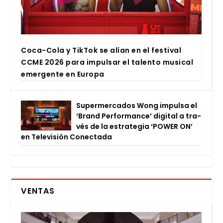
Coca-Cola y Tik­Tok se alían en el fes­ti­val
CCME 2026 para impul­sar el talen­to musi­cal
emer­gen­te en Euro­pa
Super­mer­ca­dos Wong impul­sa el
‘Brand Per­for­man­ce’ digi­tal a tra­
vés de la estra­te­gia ‘POWER ON’
en Tele­vi­sión Conec­ta­da
VENTAS