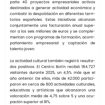
pa­ña 40 pro­yec­tos empre­sa­ria­les acti­vos
des­ti­na­dos a gene­rar acti­vi­dad eco­nó­mi­ca y
com­ba­tir la des­po­bla­ción en dife­ren­tes terri­
to­rios espa­ño­les. Estas ini­cia­ti­vas alcan­zan
con­jun­ta­men­te una fac­tu­ra­ción anual supe­
rior a los seis millo­nes de euros y se com­ple­
men­tan con pro­gra­mas de for­ma­ción, acom­
pa­ña­mien­to empre­sa­rial y cap­ta­ción de
talen­to joven.
La acti­vi­dad cul­tu­ral tam­bién regis­tró resul­ta­
dos posi­ti­vos. El Cen­tro Botín reci­bió 184.727
visi­tan­tes duran­te 2025, un 4,5% más que el
año ante­rior. De ellos, más de 42.000 par­ti­ci­
pa­ron en cer­ca de 800 acti­vi­da­des cul­tu­ra­les,
edu­ca­ti­vas y artís­ti­cas que alcan­za­ron una
valo­ra­ción media de 4,75 sobre 5 y una ocu­
pa­ción supe­rior al 91%.