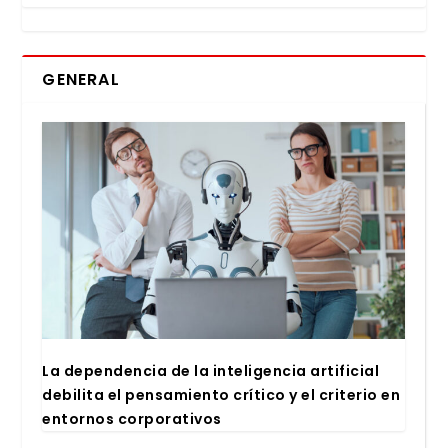
GENERAL
La depen­den­cia de la inte­li­gen­cia arti­fi­cial
debi­li­ta el pen­sa­mien­to crí­ti­co y el cri­te­rio en
entor­nos cor­po­ra­ti­vos