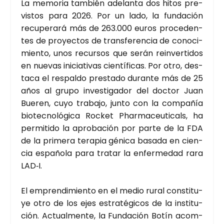
La memo­ria tam­bién ade­lan­ta dos hitos pre­
vis­tos para 2026. Por un lado, la fun­da­ción
recu­pe­ra­rá más de 263.000 euros pro­ce­den­
tes de pro­yec­tos de trans­fe­ren­cia de cono­ci­
mien­to, unos recur­sos que serán rein­ver­ti­dos
en nue­vas ini­cia­ti­vas cien­tí­fi­cas. Por otro, des­
ta­ca el res­pal­do pres­ta­do duran­te más de 25
años al gru­po inves­ti­ga­dor del doc­tor Juan
Bue­ren, cuyo tra­ba­jo, jun­to con la com­pa­ñía
bio­tec­no­ló­gi­ca Roc­ket Phar­ma­ceu­ti­cals, ha
per­mi­ti­do la apro­ba­ción por par­te de la FDA
de la pri­me­ra tera­pia géni­ca basa­da en cien­
cia espa­ño­la para tra­tar la enfer­me­dad rara
LAD‑I.
El empren­di­mien­to en el medio rural cons­ti­tu­
ye otro de los ejes estra­té­gi­cos de la ins­ti­tu­
ción. Actual­men­te, la Fun­da­ción Botín acom­