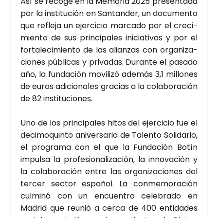
Así se reco­ge en la Memo­ria 2025 pre­sen­ta­da
por la ins­ti­tu­ción en San­tan­der, un docu­men­to
que refle­ja un ejer­ci­cio mar­ca­do por el cre­ci­
mien­to de sus prin­ci­pa­les ini­cia­ti­vas y por el
for­ta­le­ci­mien­to de las alian­zas con orga­ni­za­
cio­nes públi­cas y pri­va­das. Duran­te el pasa­do
año, la fun­da­ción movi­li­zó ade­más 3,1 millo­nes
de euros adi­cio­na­les gra­cias a la cola­bo­ra­ción
de 82 ins­ti­tu­cio­nes.
Uno de los prin­ci­pa­les hitos del ejer­ci­cio fue el
deci­mo­quin­to ani­ver­sa­rio de Talen­to Soli­da­rio,
el pro­gra­ma con el que la Fun­da­ción Botín
impul­sa la pro­fe­sio­na­li­za­ción, la inno­va­ción y
la cola­bo­ra­ción entre las orga­ni­za­cio­nes del
ter­cer sec­tor espa­ñol. La con­me­mo­ra­ción
cul­mi­nó con un encuen­tro cele­bra­do en
Madrid que reu­nió a cer­ca de 400 enti­da­des