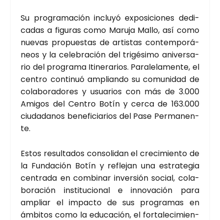
Su pro­gra­ma­ción inclu­yó expo­si­cio­nes dedi­
ca­das a figu­ras como Maru­ja Mallo, así como
nue­vas pro­pues­tas de artis­tas con­tem­po­rá­
neos y la cele­bra­ción del tri­gé­si­mo ani­ver­sa­
rio del pro­gra­ma Iti­ne­ra­rios. Para­le­la­men­te, el
cen­tro con­ti­nuó amplian­do su comu­ni­dad de
cola­bo­ra­do­res y usua­rios con más de 3.000
Ami­gos del Cen­tro Botín y cer­ca de 163.000
ciu­da­da­nos bene­fi­cia­rios del Pase Per­ma­nen­
te.
Estos resul­ta­dos con­so­li­dan el cre­ci­mien­to de
la Fun­da­ción Botín y refle­jan una estra­te­gia
cen­tra­da en com­bi­nar inver­sión social, cola­
bo­ra­ción ins­ti­tu­cio­nal e inno­va­ción para
ampliar el impac­to de sus pro­gra­mas en
ámbi­tos como la edu­ca­ción, el for­ta­le­ci­mien­