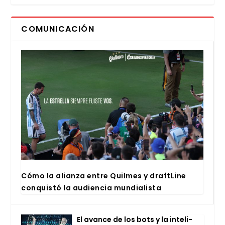
COMUNICACIÓN
Cómo la alian­za entre Quil­mes y draftLi­ne
con­quis­tó la audien­cia mun­dia­lis­ta
El avan­ce de los bots y la inte­li­