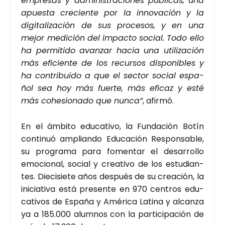
empre­sas y admi­nis­tra­cio­nes públi­cas, una
apues­ta cre­cien­te por la inno­va­ción y la
digi­ta­li­za­ción de sus pro­ce­sos, y en una
mejor medi­ción del impac­to social. Todo ello
ha per­mi­ti­do avan­zar hacia una uti­li­za­ción
más efi­cien­te de los recur­sos dis­po­ni­bles y
ha con­tri­bui­do a que el sec­tor social espa­
ñol sea hoy más fuer­te, más efi­caz y esté
más cohe­sio­na­do que nun­ca”
, afir­mó.
En el ámbi­to edu­ca­ti­vo, la Fun­da­ción Botín
con­ti­nuó amplian­do Edu­ca­ción Res­pon­sa­ble,
su pro­gra­ma para fomen­tar el desa­rro­llo
emo­cio­nal, social y crea­ti­vo de los estu­dian­
tes. Die­ci­sie­te años des­pués de su crea­ción, la
ini­cia­ti­va está pre­sen­te en 970 cen­tros edu­
ca­ti­vos de Espa­ña y Amé­ri­ca Lati­na y alcan­za
ya a 185.000 alum­nos con la par­ti­ci­pa­ción de