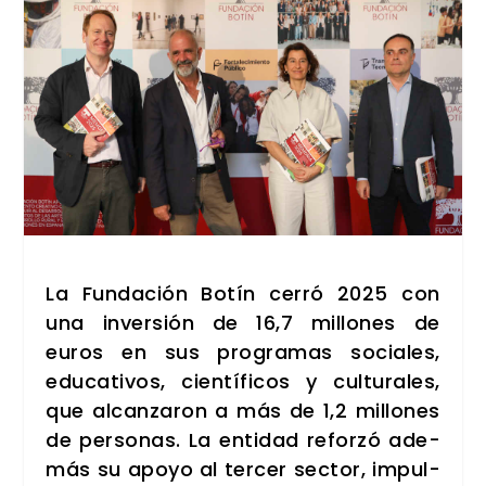
La Fun­da­ción Botín cerró 2025 con
una inver­sión de 16,7 millo­nes de
euros en sus pro­gra­mas socia­les,
edu­ca­ti­vos, cien­tí­fi­cos y cul­tu­ra­les,
que alcan­za­ron a más de 1,2 millo­nes
de per­so­nas. La enti­dad refor­zó ade­
más su apo­yo al ter­cer sec­tor, impul­