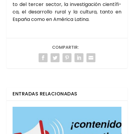
to del ter­cer sec­tor, la inves­ti­ga­ción cien­tí­fi­
ca, el desa­rro­llo rural y la cul­tu­ra, tan­to en
Espa­ña como en Amé­ri­ca Lati­na.
COMPARTIR:
ENTRADAS RELACIONADAS