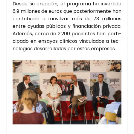
Des­de su crea­ción, el pro­gra­ma ha inver­ti­do
6,9 millo­nes de euros que pos­te­rior­men­te han
con­tri­bui­do a movi­li­zar más de 73 millo­nes
entre ayu­das públi­cas y finan­cia­ción pri­va­da.
Ade­más, cer­ca de 2.200 pacien­tes han par­ti­
ci­pa­do en ensa­yos clí­ni­cos vin­cu­la­dos a tec­
no­lo­gías desa­rro­lla­das por estas empre­sas.