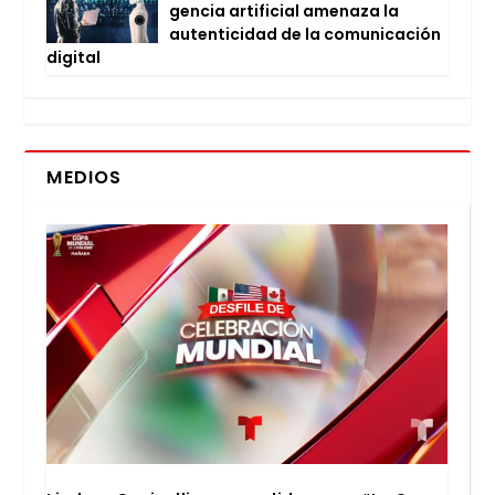
gen­cia arti­fi­cial ame­na­za la
auten­ti­ci­dad de la comu­ni­ca­ción
digi­tal
MEDIOS