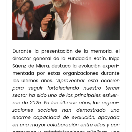
Duran­te la pre­sen­ta­ción de la memo­ria, el
direc­tor gene­ral de la Fun­da­ción Botín, Iñi­go
Sáenz de Mie­ra, des­ta­có la evo­lu­ción expe­ri­
men­ta­da por estas orga­ni­za­cio­nes duran­te
los últi­mos años.
“Apro­ve­char esta oca­sión
para seguir for­ta­le­cien­do nues­tro ter­cer
sec­tor ha sido uno de los prin­ci­pa­les esfuer­
zos de 2025. En los últi­mos años, las orga­ni­
za­cio­nes socia­les han demos­tra­do una
enor­me capa­ci­dad de evo­lu­ción, apo­ya­da
en una mayor cola­bo­ra­ción entre ellas y con