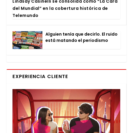
Lind­say Casi­ne­lli se con­so­li­da como “La Cara
del Mun­dial” en la cober­tu­ra his­tó­ri­ca de
Tele­mun­do
Alguien tenía que decir­lo. El rui­do
está matan­do el perio­dis­mo
EXPERIENCIA CLIENTE