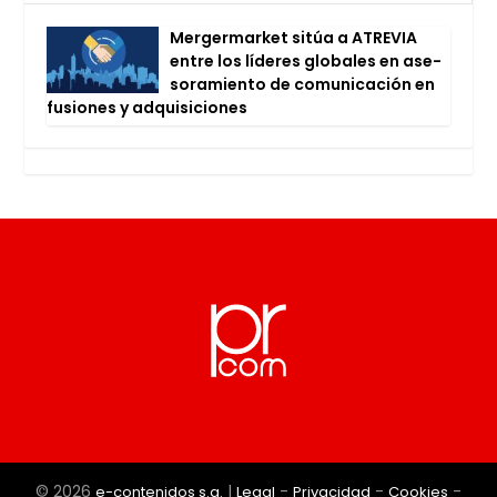
Mer­ger­mar­ket sitúa a ATRE­VIA
entre los líde­res glo­ba­les en ase­
so­ra­mien­to de comu­ni­ca­ción en
fusio­nes y adqui­si­cio­nes
© 2026
|
-
-
-
e-contenidos s.a.
Legal
Privacidad
Cookies