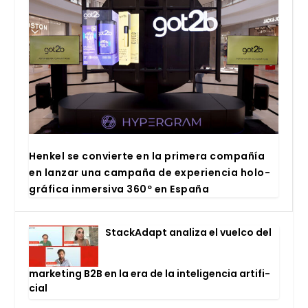
Hen­kel se con­vier­te en la pri­me­ra com­pa­ñía
en lan­zar una cam­pa­ña de expe­rien­cia holo­
grá­fi­ca inmer­si­va 360º en Espa­ña
Stac­kA­dapt ana­li­za el vuel­co del
mar­ke­ting B2B en la era de la inte­li­gen­cia arti­fi­
cial