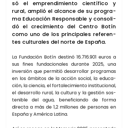
só el empren­di­mien­to cien­tí­fi­co y
rural, amplió el alcan­ce de su pro­gra­
ma Edu­ca­ción Res­pon­sa­ble y con­so­li­
dó el cre­ci­mien­to del Cen­tro Botín
como uno de los prin­ci­pa­les refe­ren­
tes cul­tu­ra­les del nor­te de Espa­ña.
La Fun­da­ción Botín des­ti­nó 16.716.901 euros a
sus fines fun­da­cio­na­les duran­te 2025, una
inver­sión que per­mi­tió desa­rro­llar pro­gra­mas
en los ámbi­tos de la acción social, la edu­ca­
ción, la cien­cia, el for­ta­le­ci­mien­to ins­ti­tu­cio­nal,
el desa­rro­llo rural, la cul­tu­ra y la ges­tión sos­
te­ni­ble del agua, bene­fi­cian­do de for­ma
direc­ta a más de 1,2 millo­nes de per­so­nas en
Espa­ña y Amé­ri­ca Lati­na.