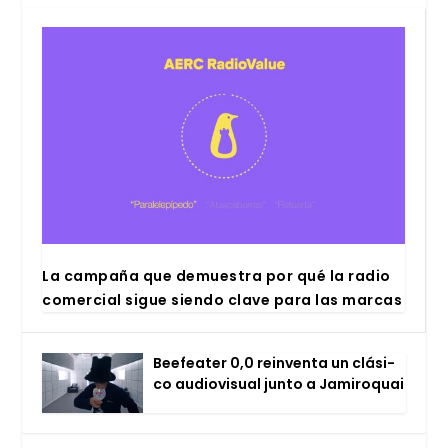
La cam­pa­ña que demues­tra por qué la radio
comer­cial sigue sien­do cla­ve para las mar­cas
Bee­fea­ter 0,0 rein­ven­ta un clá­si­
co audio­vi­sual jun­to a Jami­ro­quai