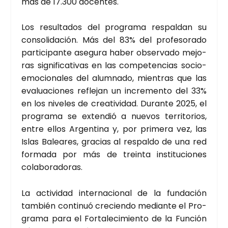
más de 17.300 docen­tes.
Los resul­ta­dos del pro­gra­ma res­pal­dan su
con­so­li­da­ción. Más del 83% del pro­fe­so­ra­do
par­ti­ci­pan­te ase­gu­ra haber obser­va­do mejo­
ras sig­ni­fi­ca­ti­vas en las com­pe­ten­cias socio­
emo­cio­na­les del alum­na­do, mien­tras que las
eva­lua­cio­nes refle­jan un incre­men­to del 33%
en los nive­les de crea­ti­vi­dad. Duran­te 2025, el
pro­gra­ma se exten­dió a nue­vos terri­to­rios,
entre ellos Argen­ti­na y, por pri­me­ra vez, las
Islas Balea­res, gra­cias al res­pal­do de una red
for­ma­da por más de trein­ta ins­ti­tu­cio­nes
cola­bo­ra­do­ras.
La acti­vi­dad inter­na­cio­nal de la fun­da­ción
tam­bién con­ti­nuó cre­cien­do median­te el Pro­
gra­ma para el For­ta­le­ci­mien­to de la Fun­ción