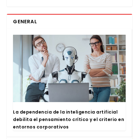
GENERAL
La depen­den­cia de la inte­li­gen­cia arti­fi­cial
debi­li­ta el pen­sa­mien­to crí­ti­co y el cri­te­rio en
entor­nos cor­po­ra­ti­vos