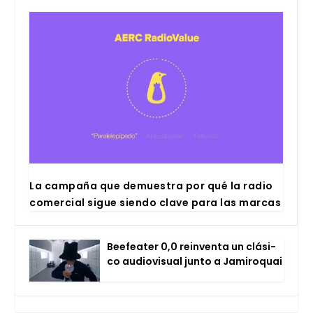
La cam­pa­ña que demues­tra por qué la radio
comer­cial sigue sien­do cla­ve para las mar­cas
Bee­fea­ter 0,0 rein­ven­ta un clá­si­
co audio­vi­sual jun­to a Jami­ro­quai