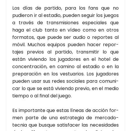
Los días de par­ti­do, para los fans que no
pudie­ron ir al esta­dio, pue­den seguir los jue­gos
a tra­vés de trans­mi­sio­nes espe­cia­les que
haga el club tan­to en vídeo como en otros
for­ma­tos, que pue­de ser audio o repor­tes al
móvil. Muchos equi­pos pue­den hacer repor­
ta­jes pre­vios al par­ti­do, trans­mi­tir lo que
están vivien­do los juga­do­res en el hotel de
con­cen­tra­ción, en camino al esta­dio o en la
pre­pa­ra­ción en los ves­tua­rios. Los juga­do­res
pue­den usar sus redes socia­les para comu­ni­
car lo que se está vivien­do pre­vio, en el medio
tiem­po o al final del jue­go.
Es impor­tan­te que estas líneas de acción for­
men par­te de una estra­te­gia de mer­ca­do­
tec­nia que bus­que satis­fa­cer las nece­si­da­des