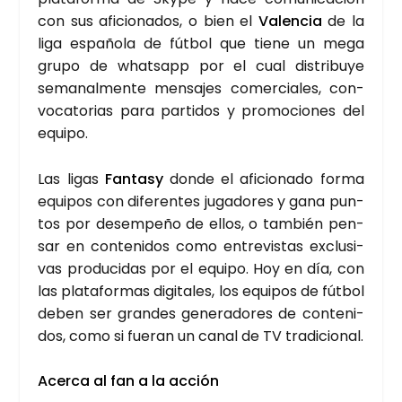
con sus afi­cio­na­dos, o bien el
Valen­cia
de la
liga espa­ño­la de fút­bol que tie­ne un mega
gru­po de whatsapp por el cual dis­tri­bu­ye
sema­nal­men­te men­sa­jes comer­cia­les, con­
vo­ca­to­rias para par­ti­dos y pro­mo­cio­nes del
equi­po.
Las ligas
Fan­tasy
don­de el afi­cio­na­do for­ma
equi­pos con dife­ren­tes juga­do­res y gana pun­
tos por desem­pe­ño de ellos, o tam­bién pen­
sar en con­te­ni­dos como entre­vis­tas exclu­si­
vas pro­du­ci­das por el equi­po. Hoy en día, con
las pla­ta­for­mas digi­ta­les, los equi­pos de fút­bol
deben ser gran­des gene­ra­do­res de con­te­ni­
dos, como si fue­ran un canal de TV tra­di­cio­nal.
Acer­ca al fan a la acción