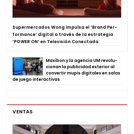
Super­mer­ca­dos Wong impul­sa el ‘Brand Per­
for­man­ce’ digi­tal a tra­vés de la estra­te­gia
‘POWER ON’ en Tele­vi­sión Conec­ta­da
Maxi­bon y la agen­cia UM revo­lu­
cio­nan la publi­ci­dad exte­rior al
con­ver­tir mupis digi­ta­les en salas
de jue­go inter­ac­ti­vas
VENTAS