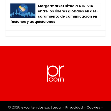
Mer­ger­mar­ket sitúa a ATRE­VIA
entre los líde­res glo­ba­les en ase­
so­ra­mien­to de comu­ni­ca­ción en
fusio­nes y adqui­si­cio­nes
© 2026
|
-
-
-
e-contenidos s.a.
Legal
Privacidad
Cookies