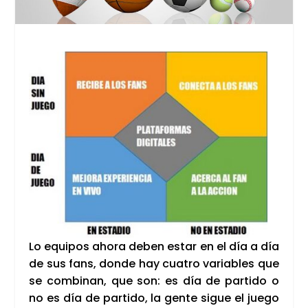
Lo equi­pos aho­ra deben estar en el día a día
de sus fans, don­de hay cua­tro varia­bles que
se com­bi­nan, que son: es día de par­ti­do o
no es día de par­ti­do, la gen­te sigue el jue­go