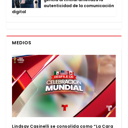
auten­ti­ci­dad de la comu­ni­ca­ción
digi­tal
MEDIOS
Lind­say Casi­ne­lli se con­so­li­da como “La Cara