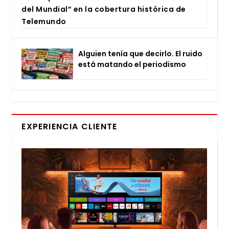
del Mun­dial” en la cober­tu­ra his­tó­ri­ca de
Tele­mun­do
Alguien tenía que decir­lo. El rui­do
está matan­do el perio­dis­mo
EXPERIENCIA CLIENTE