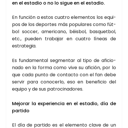
en el esta­dio o no lo sigue en el esta­dio.
En fun­ción a estos cua­tro ele­men­tos los equi­
pos de los depor­tes más popu­la­res como fút­
bol soc­cer, ame­ri­cano, béis­bol, bas­quet­bol,
etc., pue­den tra­ba­jar en cua­tro líneas de
estra­te­gia.
Es fun­da­men­tal seg­men­tar al tipo de afi­cio­
na­do en la for­ma como vive su afi­ción, por lo
que cada pun­to de con­tac­to con el fan debe
ser­vir para cono­cer­lo, eso en bene­fi­cio del
equi­po y de sus patro­ci­na­do­res.
Mejo­rar la expe­rien­cia en el esta­dio, día de
par­ti­do
El día de par­ti­do es el ele­men­to cla­ve de un