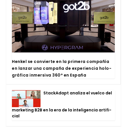
Hen­kel se con­vier­te en la pri­me­ra com­pa­ñía
en lan­zar una cam­pa­ña de expe­rien­cia holo­
grá­fi­ca inmer­si­va 360º en Espa­ña
Stac­kA­dapt ana­li­za el vuel­co del
mar­ke­ting B2B en la era de la inte­li­gen­cia arti­fi­
cial