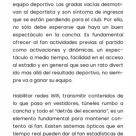
equi­po depor­ti­vo. Las gra­das vacías des­mo­ti­
van al depor­tis­ta y son sín­to­ma de ingre­sos
que se están per­dien­do para el club. Por ello,
no sólo debe espe­rar­se que haya un buen
espec­tácu­lo en la can­cha. Es fun­da­men­tal
ofre­cer al fan acti­vi­da­des pre­vias al par­ti­do
como acti­va­cio­nes y diná­mi­cas, un espec­
tácu­lo a medio tiem­po, faci­li­dad en el acce­so
al esta­dio y en gene­ral que sea un rato diver­t
i­do mas allá del resul­ta­do depor­ti­vo, no siem­
pre va a ganar su equi­po.
Habi­li­tar redes Wifi, trans­mi­tir con­te­ni­dos de
lo que pasa en ves­ti­do­res, túne­les rum­bo a
can­cha y todo el “detrás del esce­na­rio”, es un
ele­men­to fun­da­men­tal para man­te­ner con­
ten­to al fan. Exis­ten sis­te­mas ópti­cos que en
tiem­po real pue­den dar al fan esta­dís­ti­cas de