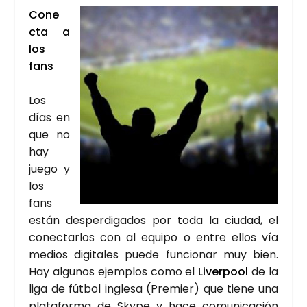
Cone
c­ta a
los
fans
Los
días en
que no
hay
jue­go y
los
fans
están des­per­di­ga­dos por toda la ciu­dad, el
conec­tar­los con al equi­po o entre ellos vía
medios digi­ta­les pue­de fun­cio­nar muy bien.
Hay algu­nos ejem­plos como el
Liver­pool
de la
liga de fút­bol ingle­sa (Pre­mier) que tie­ne una
pla­ta­for­ma de Sky­pe y hace comu­ni­ca­ción