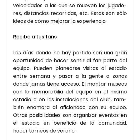
velo­ci­da­des a las que se mue­ven los juga­do­
res, dis­tan­cias reco­rri­das, etc. Estas son sólo
ideas de cómo mejo­rar la expe­rien­cia.
Reci­be a tus fans
Los días don­de no hay par­ti­do son una gran
opor­tu­ni­dad de hacer sen­tir al fan par­te del
equi­po. Pue­den pla­near­se visi­tas al esta­dio
entre sema­na y pasar a la gen­te a zonas
don­de jamás tie­ne acce­so. El mon­tar museos
con la memo­ra­bi­lia del equi­po en el mis­mo
esta­dio o en las ins­ta­la­cio­nes del club, tam­
bién ena­mo­ra al afi­cio­na­do con su equi­po.
Otras posi­bi­li­da­des son orga­ni­zar even­tos en
el esta­dio en bene­fi­cio de la comu­ni­dad,
hacer tor­neos de verano.