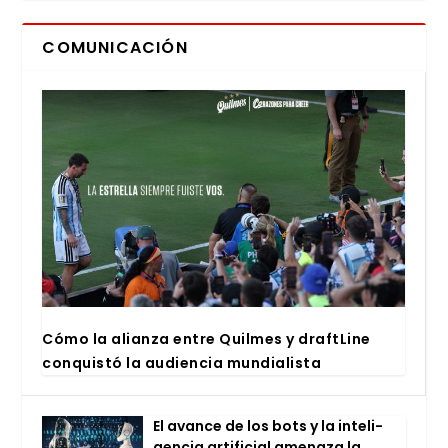
COMUNICACIÓN
Cómo la alian­za entre Quil­mes y draftLi­ne
con­quis­tó la audien­cia mun­dia­lis­ta
El avan­ce de los bots y la inte­li­
gen­cia arti­fi­cial ame­na­za la