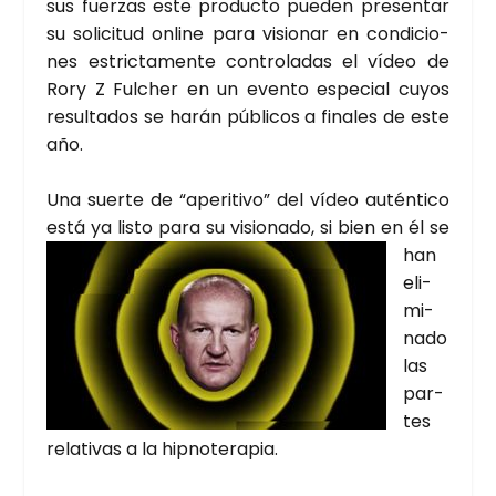
sus fuer­zas este pro­duc­to pue­den pre­sen­tar
su soli­ci­tud onli­ne para visio­nar en con­di­cio­
nes estric­ta­men­te con­tro­la­das el vídeo de
Rory Z Ful­cher en un even­to espe­cial cuyos
resul­ta­dos se harán públi­cos a fina­les de este
año.
Una suer­te de “ape­ri­ti­vo” del vídeo autén­ti­co
está ya lis­to para su visio­na­do, si bien en él
se
han
eli­
mi­
na­do
las
par­
tes
rela­ti­vas a la hip­no­te­ra­pia.