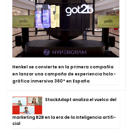
Hen­kel se con­vier­te en la pri­me­ra com­pa­ñía
en lan­zar una cam­pa­ña de expe­rien­cia holo­
grá­fi­ca inmer­si­va 360º en Espa­ña
Stac­kA­dapt ana­li­za el vuel­co del
mar­ke­ting B2B en la era de la inte­li­gen­cia arti­fi­
cial