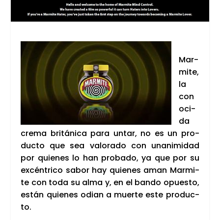
Mar­
mi­te,
la
con
o­ci­
da
cre­ma bri­tá­ni­ca para untar, no es un pro­
duc­to que sea valo­ra­do con una­ni­mi­dad
por quie­nes lo han pro­ba­do, ya que por su
excén­tri­co sabor hay quie­nes aman Mar­mi­
te con toda su alma y, en el ban­do opues­to,
están quie­nes odian a muer­te este pro­duc­
to.