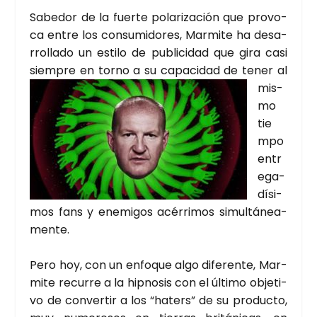
Sabe­dor de la fuer­te pola­ri­za­ción que pro­vo­
ca entre los con­su­mi­do­res, Mar­mi­te ha desa­
rro­lla­do un esti­lo de publi­ci­dad que gira casi
siem­pre en torno a su c
apa­ci­dad de tener al
mis­
mo
tie
m­po
entr
e­ga­
dí­si­
mos fans y enemi­gos acé­rri­mos simul­tá­nea­
men­te.
Pero hoy, con un enfo­que algo dife­ren­te, Mar­
mi­te recu­rre a la hip­no­sis con el últi­mo obje­ti­
vo de con­ver­tir a los “haters” de su pro­duc­to,