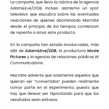
La cam­pa­ña, que lle­va la rúbri­ca de la agen­cia
Adam&Eve/DDB, inclu­so asi­mis­mo un spot
tele­vi­si­vo que elu­cu­bra sobre las even­tua­les
reac­cio­nes de quie­nes abo­mi­nan­do Mar­mi­te
des­de el prin­ci­pio de los tiem­pos comien­zan
de repen­te a amar este pro­duc­to.
En la cam­pa­ña han esta­do invo­lu­cra­das, más
allá de
Adam&Eve/DDB
, la pro­duc­to­ra
Moxie
Pic­tu­res
y la agen­cia de rela­cio­nes públi­cas W
Com­mu­ni­ca­tions.
Mar­mi­te advier­te que sola­men­te aque­llos que
quie­ran ser “con­ver­ti­dos” pue­den real­men­te
tomar par­te en el expe­ri­men­to, pues­to que
hay que desear ser hip­no­ti­za­do para que los
resul­ta­dos sean exi­to­sos.