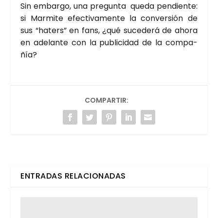
Sin embar­go, una pre­gun­ta que­da pen­dien­te:
si Mar­mi­te efec­ti­va­men­te la con­ver­sión de
sus “haters” en fans, ¿qué suce­de­rá de aho­ra
en ade­lan­te con la publi­ci­dad de la com­pa­
ñía?
COMPARTIR:
ENTRADAS RELACIONADAS