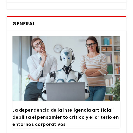
GENERAL
La depen­den­cia de la inte­li­gen­cia arti­fi­cial
debi­li­ta el pen­sa­mien­to crí­ti­co y el cri­te­rio en
entor­nos cor­po­ra­ti­vos