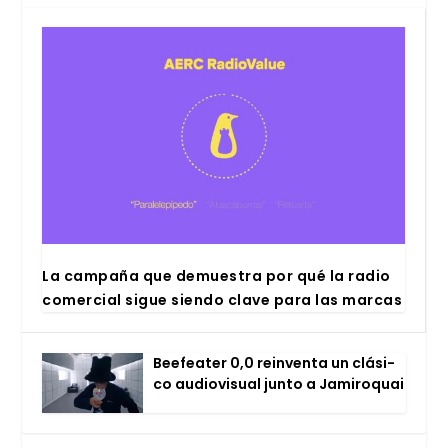
La cam­pa­ña que demues­tra por qué la radio
comer­cial sigue sien­do cla­ve para las mar­cas
Bee­fea­ter 0,0 rein­ven­ta un clá­si­
co audio­vi­sual jun­to a Jami­ro­quai