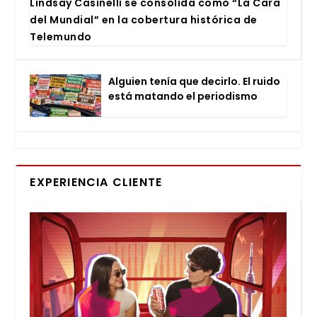
Lind­say Casi­ne­lli se con­so­li­da como “La Cara
del Mun­dial” en la cober­tu­ra his­tó­ri­ca de
Tele­mun­do
Alguien tenía que decir­lo. El rui­do
está matan­do el perio­dis­mo
EXPERIENCIA CLIENTE