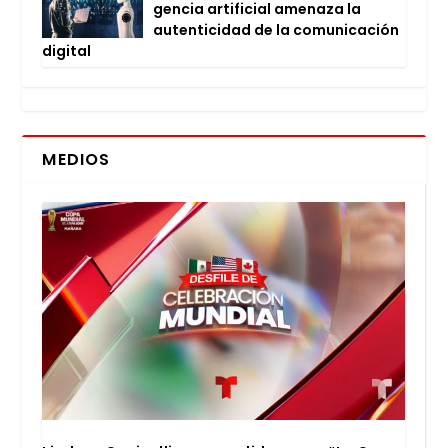
gen­cia arti­fi­cial ame­na­za la
auten­ti­ci­dad de la comu­ni­ca­ción
digi­tal
MEDIOS