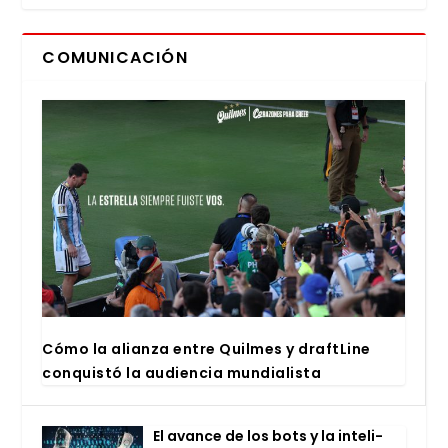
COMUNICACIÓN
Cómo la alian­za entre Quil­mes y draftLi­ne
con­quis­tó la audien­cia mun­dia­lis­ta
El avan­ce de los bots y la inte­li­