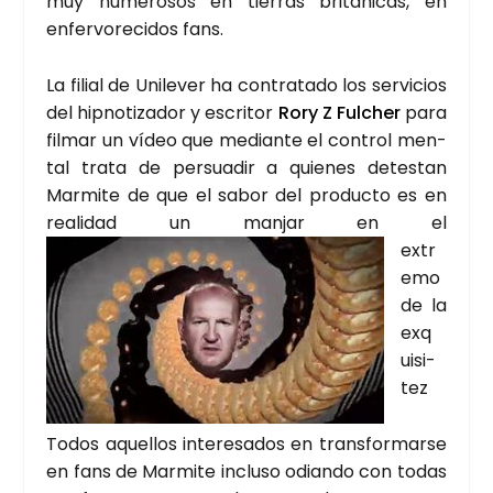
muy nume­ro­sos en tie­rras bri­tá­ni­cas, en
enfer­vo­re­ci­dos fans.
La filial de Uni­le­ver ha con­tra­ta­do los ser­vi­cios
del hip­no­ti­za­dor y escri­tor
Rory Z Ful­cher
para
fil­mar un vídeo que median­te el con­trol men­
tal tra­ta de per­sua­dir a quie­nes detes­tan
Mar­mi­te de que el sabor del pro­duc­to es en
reali­dad un man­jar en el
extr
e­mo
de la
exq
ui­si­
tez
Todos aque­llos intere­sa­dos en trans­for­mar­se
en fans de Mar­mi­te inclu­so odian­do con todas