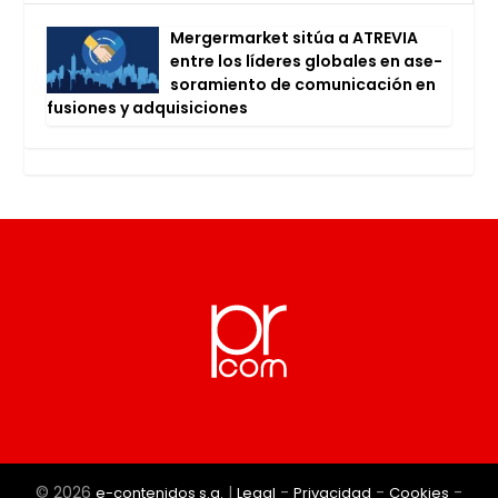
Mer­ger­mar­ket sitúa a ATRE­VIA
entre los líde­res glo­ba­les en ase­
so­ra­mien­to de comu­ni­ca­ción en
fusio­nes y adqui­si­cio­nes
© 2026
|
-
-
-
e-contenidos s.a.
Legal
Privacidad
Cookies