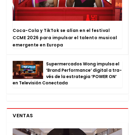
Coca-Cola y Tik­Tok se alían en el fes­ti­val
CCME 2026 para impul­sar el talen­to musi­cal
emer­gen­te en Euro­pa
Super­mer­ca­dos Wong impul­sa el
‘Brand Per­for­man­ce’ digi­tal a tra­
vés de la estra­te­gia ‘POWER ON’
en Tele­vi­sión Conec­ta­da
VENTAS