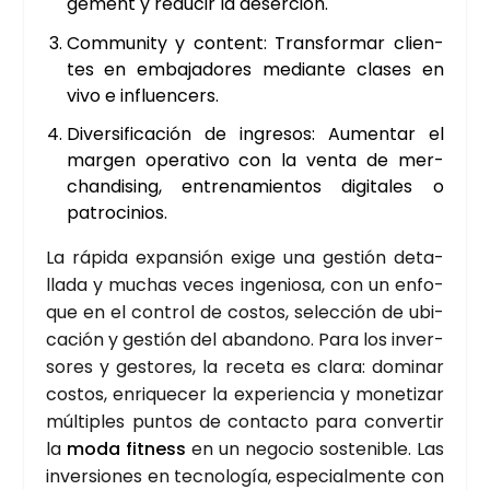
ge­ment y redu­cir la deser­ción.
Com­mu­nity y con­tent:
Trans­for­mar clien­
tes en emba­ja­do­res median­te cla­ses en
vivo e influen­cers.
Diver­si­fi­ca­ción de ingre­sos:
Aumen­tar el
mar­gen ope­ra­ti­vo con la ven­ta de mer­
chan­di­sing, entre­na­mien­tos digi­ta­les o
patro­ci­nios.
La rápi­da expan­sión exi­ge una ges­tión deta­
lla­da y muchas veces inge­nio­sa, con un enfo­
que en el con­trol de cos­tos, selec­ción de ubi­
ca­ción y ges­tión del aban­dono. Para los inver­
so­res y ges­to­res, la rece­ta es cla­ra: domi­nar
cos­tos, enri­que­cer la expe­rien­cia y mone­ti­zar
múl­ti­ples pun­tos de con­tac­to para con­ver­tir
la
moda fit­ness
en un nego­cio sos­te­ni­ble. Las
inver­sio­nes en tec­no­lo­gía, espe­cial­men­te con