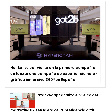
Hen­kel se con­vier­te en la pri­me­ra com­pa­ñía
en lan­zar una cam­pa­ña de expe­rien­cia holo­
grá­fi­ca inmer­si­va 360º en Espa­ña
Stac­kA­dapt ana­li­za el vuel­co del
mar­ke­ting B2B en la era de la inte­li­gen­cia arti­fi­