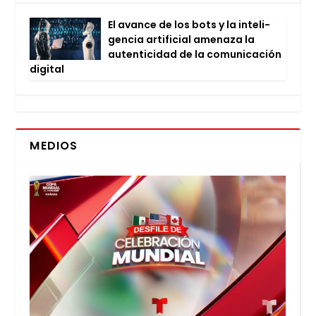
El avan­ce de los bots y la inte­li­
gen­cia arti­fi­cial ame­na­za la
auten­ti­ci­dad de la comu­ni­ca­ción
digi­tal
MEDIOS