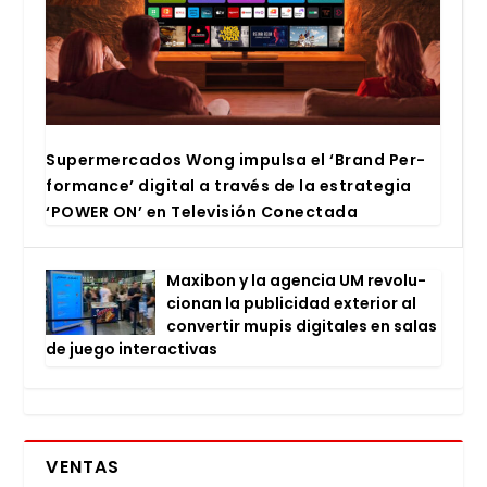
Super­mer­ca­dos Wong impul­sa el ‘Brand Per­
for­man­ce’ digi­tal a tra­vés de la estra­te­gia
‘POWER ON’ en Tele­vi­sión Conec­ta­da
Maxi­bon y la agen­cia UM revo­lu­
cio­nan la publi­ci­dad exte­rior al
con­ver­tir mupis digi­ta­les en salas
de jue­go inter­ac­ti­vas
VENTAS