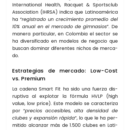
Inter­na­tio­nal Health, Rac­quet & Spor­ts­club
Asso­cia­tion (IHR­SA)
indi­ca que Lati­noa­mé­ri­ca
ha “
regis­tra­do un cre­ci­mien­to pro­me­dio del
10% anual en el mer­ca­do de gim­na­sios
”. De
mane­ra par­ti­cu­lar, en Colom­bia el sec­tor se
ha diver­si­fi­ca­do en mode­los de nego­cio que
bus­can domi­nar dife­ren­tes nichos de mer­ca­
do.
Estra­te­gias de mer­ca­do: Low-Cost
vs. Pre­mium
La cade­na
Smart Fit
ha sido una fuer­za dis­
rup­ti­va al explo­tar la fór­mu­la
HVLP (high
value, low pri­ce)
. Este mode­lo se carac­te­ri­za
por “
pre­cios acce­si­bles, alta den­si­dad de
clu­bes y expan­sión rápi­da
”, lo que le ha per­
mi­ti­do alcan­zar más de 1.500 clu­bes en Lati­