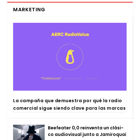
MARKETING
La cam­pa­ña que demues­tra por qué la radio
comer­cial sigue sien­do cla­ve para las mar­cas
Bee­fea­ter 0,0 rein­ven­ta un clá­si­
co audio­vi­sual jun­to a Jami­ro­quai