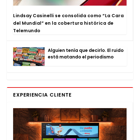
Lind­say Casi­ne­lli se con­so­li­da como “La Cara
del Mun­dial” en la cober­tu­ra his­tó­ri­ca de
Tele­mun­do
Alguien tenía que decir­lo. El rui­do
está matan­do el perio­dis­mo
EXPERIENCIA CLIENTE