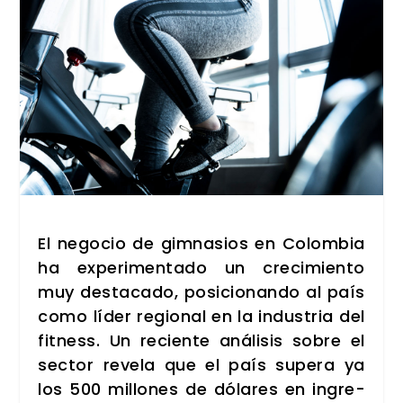
El nego­cio de gim­na­sios en Colom­bia
ha expe­ri­men­ta­do un cre­ci­mien­to
muy des­ta­ca­do, posi­cio­nan­do al país
como líder regio­nal en la indus­tria del
fit­ness. Un recien­te aná­li­sis sobre el
sec­tor reve­la que el país
supera ya
los 500 millo­nes de dóla­res en ingre­