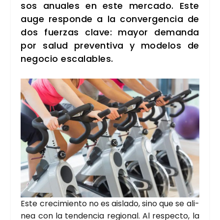
sos anua­les
en este mer­ca­do. Este
auge res­pon­de a la con­ver­gen­cia de
dos fuer­zas cla­ve:
mayor deman­da
por salud pre­ven­ti­va y mode­los de
nego­cio esca­la­bles
.
Este cre­ci­mien­to no es ais­la­do, sino que se ali­
nea con la ten­den­cia regio­nal. Al res­pec­to, la