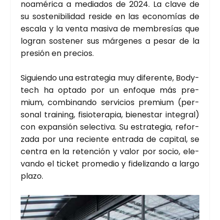
noa­mé­ri­ca a media­dos de 2024. La cla­ve de
su sos­te­ni­bi­li­dad resi­de en las eco­no­mías de
esca­la y la ven­ta masi­va de mem­bre­sías que
logran sos­te­ner sus már­ge­nes a pesar de la
pre­sión en pre­cios.
Siguien­do una estra­te­gia muy dife­ren­te,
Body­
tech
ha opta­do por un enfo­que más pre­
mium, com­bi­nan­do ser­vi­cios pre­mium (per­
so­nal trai­ning, fisio­te­ra­pia, bien­es­tar inte­gral)
con expan­sión selec­ti­va. Su estra­te­gia, refor­
za­da por una recien­te entra­da de capi­tal, se
cen­tra en la reten­ción y valor por socio, ele­
van­do el tic­ket pro­me­dio y fide­li­zan­do a lar­go
pla­zo.