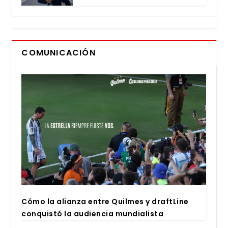
COMUNICACIÓN
Cómo la alian­za entre Quil­mes y draftLi­ne
con­quis­tó la audien­cia mun­dia­lis­ta