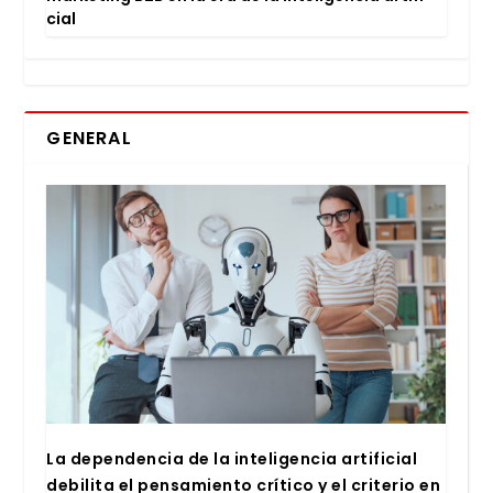
cial
GENERAL
La depen­den­cia de la inte­li­gen­cia arti­fi­cial
debi­li­ta el pen­sa­mien­to crí­ti­co y el cri­te­rio en