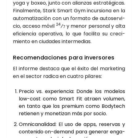
yoga y boxeo, jun­to con alian­zas estra­té­gi­cas.
Final­men­te,
Stark Smart Gym
incur­sio­na en la
auto­ma­ti­za­ción con un for­ma­to de auto­ser­vi­
24
cio, acce­so móvil
⁄
y menor per­so­nal y alta
7
efi­cien­cia ope­ra­ti­va, lo que faci­li­ta su cre­ci­
mien­to en ciu­da­des inter­me­dias.
Reco­men­da­cio­nes para inver­so­res
El infor­me des­ta­ca que el éxi­to del mar­ke­ting
en el sec­tor radi­ca en cua­tro pila­res:
Pre­cio vs. expe­rien­cia:
Don­de los mode­los
low-cost
como Smart Fit atraen volu­men,
en tan­to que los pre­mium como Body­tech
retie­nen y mone­ti­zan más por socio.
Omni­ca­na­li­dad:
El uso de apps, reser­vas y
con­te­ni­do on-demand para gene­rar enga­