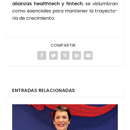
alian­zas health­tech y fin­tech
, se vis­lum­bran
como esen­cia­les para man­te­ner la tra­yec­to­
ria de cre­ci­mien­to.
COMPARTIR:
ENTRADAS RELACIONADAS