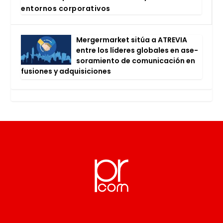
entor­nos cor­po­ra­ti­vos
Mer­ger­mar­ket sitúa a ATRE­VIA
entre los líde­res glo­ba­les en ase­
so­ra­mien­to de comu­ni­ca­ción en
fusio­nes y adqui­si­cio­nes