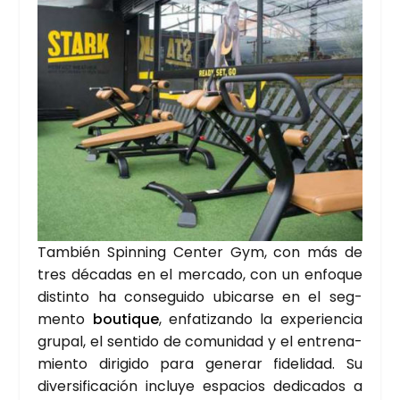
Tam­bién
Spin­ning Cen­ter Gym
, con más de
tres déca­das en el mer­ca­do, con un enfo­que
dis­tin­to ha con­se­gui­do ubi­car­se en el seg­
men­to
bou­ti­que
, enfa­ti­zan­do la expe­rien­cia
gru­pal, el sen­ti­do de comu­ni­dad y el entre­na­
mien­to diri­gi­do para gene­rar fide­li­dad. Su
diver­si­fi­ca­ción inclu­ye espa­cios dedi­ca­dos a