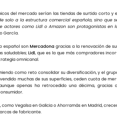
­cos del mer­ca­do serían las tien­das de sur­ti­do cor­to y e
e solo a la estruc­tu­ra comer­cial espa­ño­la, sino que s
de acto­res como Lidl o Ama­zon son pro­ta­go­nis­tas en l
io Gar­cía.
do espa­ñol son
Mer­ca­do­na
gra­cias a la reno­va­ción de su
as salu­da­bles;
Lidl
, que es la que más com­pra­do­res incor
ra­te­gia omni­ca­nal.
ien­do como reto con­so­li­dar su diver­si­fi­ca­ción, y el gru­p
a ven­di­do muchas de sus super­fi­cies, ceden cuo­ta de mer
un­que ape­nas ha retro­ce­di­do una déci­ma, gra­cias a
n­su­mi­dor.
es, como Vegal­sa en Gali­cia o Aho­rra­más en Madrid, cre­ce
ar­cas de fabri­can­te.