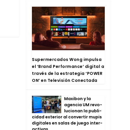
Super­mer­ca­dos Wong impul­sa
el ‘Brand Per­for­man­ce’ digi­tal a
tra­vés de la estra­te­gia ‘POWER
ON’ en Tele­vi­sión Conec­ta­da
Maxi­bon y la
agen­cia UM revo­
lu­cio­nan la publi­
ci­dad exte­rior al con­ver­tir mupis
digi­ta­les en salas de jue­go inter­
ac­ti­vas