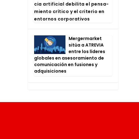
cia arti­fi­cial debi­li­ta el pen­sa­
mien­to crí­ti­co y el cri­te­rio en
entor­nos cor­po­ra­ti­vos
Mer­ger­mar­ket
sitúa a ATRE­VIA
entre los líde­res
glo­ba­les en ase­so­ra­mien­to de
comu­ni­ca­ción en fusio­nes y
adqui­si­cio­nes