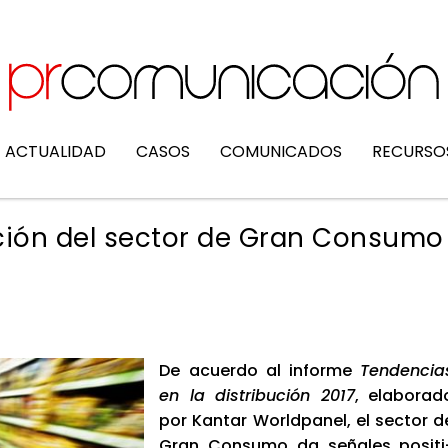
ACTUALIDAD
CASOS
COMUNICADOS
RECURSO
ción del sector de Gran Consumo
De acuer­do al infor­me
Ten­den­cia
en la dis­tri­bu­ción 2017
, ela­bo­ra­d
por Kan­tar World­pa­nel, el sec­tor d
Gran Con­su­mo da seña­les posi­ti