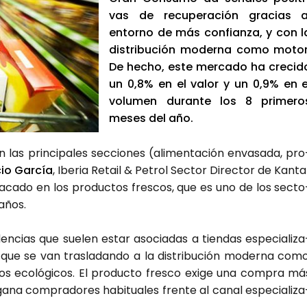
vas de recu­pe­ra­ción gra­cias a
entorno de más con­fian­za, y con l
dis­tri­bu­ción moder­na como motor
De hecho, este mer­ca­do ha cre­ci­d
un 0,8% en el valor y un 0,9% en e
volu­men duran­te los 8 pri­me­ro
meses del año.
n las prin­ci­pa­les sec­cio­nes (ali­men­ta­ción enva­sa­da, pro
cio Gar­cía
, Ibe­ria Retail & Petrol Sec­tor Direc­tor de Kan­ta
ta­ca­do en los pro­duc­tos fres­cos, que es uno de los sec­to
 años.
den­cias que sue­len estar aso­cia­das a tien­das espe­cia­li­za
y que se van tras­la­dan­do a la dis­tri­bu­ción moder­na como
s eco­ló­gi­cos. El pro­duc­to fres­co exi­ge una com­pra má
na com­pra­do­res habi­tua­les fren­te al canal espe­cia­li­za