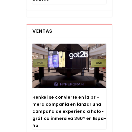
VENTAS
Hen­kel se con­vier­te en la pri­
me­ra com­pa­ñía en lan­zar una
cam­pa­ña de expe­rien­cia holo­
grá­fi­ca inmer­si­va 360º en Espa­
ña