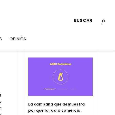
S
OPINIÓN
MARKETING
s
o
La cam­pa­ña que demues­tra
e
por qué la radio comer­cial
­