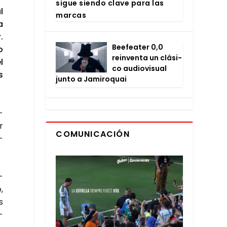
sigue sien­do cla­ve para las
l
mar­cas
a
.
Bee­fea­ter 0,0
o
rein­ven­ta un clá­si­
l
co audio­vi­sual
s
jun­to a Jami­ro­quai
­
r
COMUNICACIÓN
­
­
,
s
­