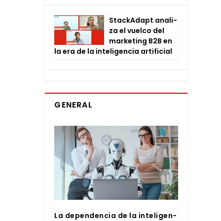
Stac­kA­dapt ana­li­
za el vuel­co del
mar­ke­ting B2B en
la era de la inte­li­gen­cia arti­fi­cial
GENERAL
La depen­den­cia de la inte­li­gen­