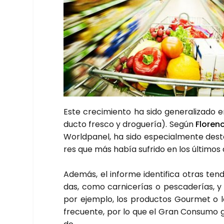
Este cre­ci­mien­to ha sido gene­ra­li­za­do e
duc­to fres­co y dro­gue­ría). Según
Flo­ren­
World­pa­nel, ha sido espe­cial­men­te des­
res que más había sufri­do en los últi­mos
Ade­más, el infor­me iden­ti­fi­ca otras ten­
das, como car­ni­ce­rías o pes­ca­de­rías, 
por ejem­plo, los pro­duc­tos Gour­met o lo
fre­cuen­te, por lo que el Gran Con­su­mo ga