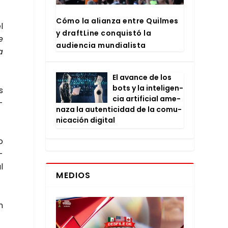
Cómo la alian­za entre Quil­mes
l
y draftLi­ne con­quis­tó la
e
audien­cia mun­dia­lis­ta
a
El avan­ce de los
bots y la inte­li­gen­
s
cia arti­fi­cial ame­
­
na­za la auten­ti­ci­dad de la comu­
ni­ca­ción digi­tal
o
­
l
MEDIOS
n