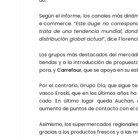
do.
Según el infor­me, los cana­les más diná­mi
e‑commerce. “
Este auge no corres­pon­d
tra­ta de una ten­den­cia mun­dial, don­
dis­tri­bu­ción glo­bal actual
”, dice Flo­ren­c
Los gru­pos más des­ta­ca­dos del mer­ca­
tien­das y a la intro­duc­ción de pro­pues­t
po­ra, y
Carre­four
, que se apo­ya en su est
Por el con­tra­rio, Gru­po Día, que sigue ten
vas­co Eros­ki, que en los últi­mos años h
ca­do. En últi­mo lugar que­da Auchan, a
aumen­to de pun­tos de con­tac­to con el co
Asi­mis­mo, los super­mer­ca­dos regio­na­l
gra­cias a los pro­duc­tos fres­cos y a las m