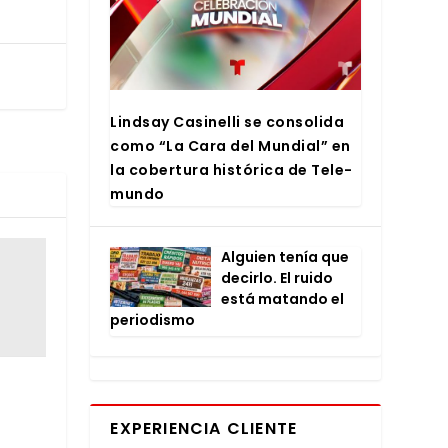
Lind­say Casi­ne­lli se con­so­li­da
como “La Cara del Mun­dial” en
la cober­tu­ra his­tó­ri­ca de Tele­
mun­do
Alguien tenía que
decir­lo. El rui­do
está matan­do el
perio­dis­mo
EXPERIENCIA CLIENTE