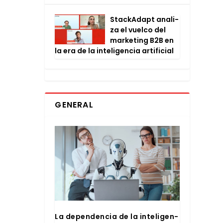
Stac­kA­dapt ana­li­
za el vuel­co del
mar­ke­ting B2B en
la era de la inte­li­gen­cia arti­fi­cial
GENERAL
La depen­den­cia de la inte­li­gen­