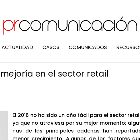
ACTUALIDAD
CASOS
COMUNICADOS
RECURSO
mejoría en el sector retail
El 2016 no ha sido un año fácil para el sec­tor retail
ya que no atra­vie­sa por su mejor momen­to; algu
nas de las prin­ci­pa­les cade­nas han repor­ta­d
menor cre­ci­mien­to. Algu­nos de los fac­to­res qu