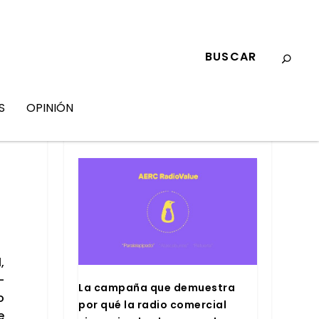
S
OPINIÓN
MARKETING
,
­
La cam­pa­ña que demues­tra
o
por qué la radio comer­cial
e