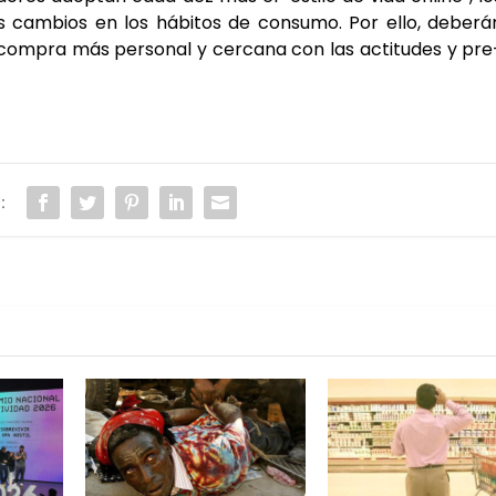
s cam­bios en los hábi­tos de con­su­mo. Por ello, debe­rá
com­pra más per­so­nal y cer­ca­na con las acti­tu­des y pre
: