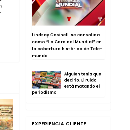
n
­
Lind­say Casi­ne­lli se con­so­li­da
como “La Cara del Mun­dial” en
la cober­tu­ra his­tó­ri­ca de Tele­
mun­do
Alguien tenía que
decir­lo. El rui­do
está matan­do el
perio­dis­mo
EXPERIENCIA CLIENTE