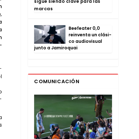
sigue sien­do cla­ve para las
n
mar­cas
,
a
Bee­fea­ter 0,0
a
rein­ven­ta un clá­si­
n
co audio­vi­sual
­
jun­to a Jami­ro­quai
­
l
COMUNICACIÓN
o
­
a
s