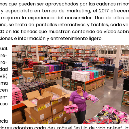
ig­nos que pue­den ser apro­ve­cha­dos por las cade­nas mino
 y espe­cia­lis­ta en temas de mar­ke­ting, el 2017 ofre­ce­r
 mejo­ren la expe­rien­cia del con­su­mi­dor. Una de ellas e
se tra­ta de pan­ta­llas inter­ac­ti­vas y tác­ti­les, cada ve
 en las tien­das que mues­tran con­te­ni­do de vídeo sobr
o­nes e infor­ma­ción y entre­te­ni­mien­to lige­ro.
ual.
cre­
tra­
­dad
(VR)
r­ma
­cen
men­
u­so
n­cia
­do­res adop­tan cada dez más el “esti­lo de vida onli­ne”, lo