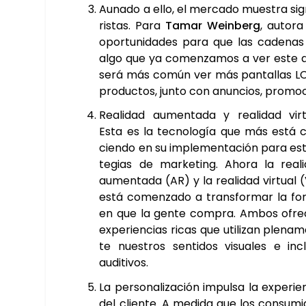
Auna­do a ello, el mer­ca­do mues­tra s
ris­tas. Para
Tamar Wein­berg
, auto­ra
opor­tu­ni­da­des para que las cade­nas
algo que ya comen­za­mos a ver este año, 
será más común ver más pan­ta­llas LCD
pro­duc­tos, jun­to con anun­cios, pro­mo­ci
Reali­dad aumen­ta­da y reali­dad vir­t
Esta es la tec­no­lo­gía que más está 
cien­do en su imple­men­ta­ción para es
te­gias de mar­ke­ting. Aho­ra la reali
aumen­ta­da (AR) y la reali­dad vir­tual 
está comen­za­do a trans­for­mar la fo
en que la gen­te com­pra. Ambos ofre
expe­rien­cias ricas que uti­li­zan ple­na­
te nues­tros sen­ti­dos visua­les e incl
audi­ti­vos.
La per­so­na­li­za­ción impul­sa la expe­rie
del clien­te. A medi­da que los con­su­mi