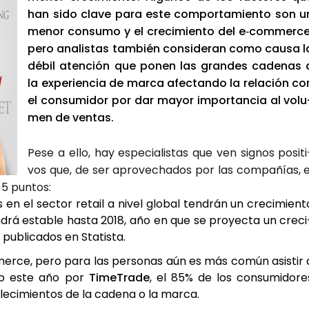
han sido cla­ve para este com­por­ta­mien­to son u
menor con­su­mo y el cre­ci­mien­to del e‑commerce
pero ana­lis­tas tam­bién con­si­de­ran como cau­sa l
débil aten­ción que ponen las gran­des cade­nas 
la expe­rien­cia de mar­ca afec­tan­do la rela­ción co
el con­su­mi­dor por dar mayor impor­tan­cia al volu
men de ven­tas.
Pese a ello, hay espe­cia­lis­tas que ven sig­nos posi­ti
vos que, de ser apro­ve­cha­dos por las com­pa­ñías, e
5 pun­tos:
n el sec­tor retail a nivel glo­bal ten­drán un cre­ci­mien­t
drá esta­ble has­ta 2018, año en que se pro­yec­ta un cre­ci
ubli­ca­dos en Sta­tis­ta.
mmerce, pero para las per­so­nas aún es más común asis­tir 
za­do este año por
Time­Tra­de
, el 85% de los con­su­mi­do­re
e­ci­mien­tos de la cade­na o la mar­ca.