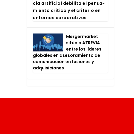
cia arti­fi­cial debi­li­ta el pen­sa­
mien­to crí­ti­co y el cri­te­rio en
entor­nos cor­po­ra­ti­vos
Mer­ger­mar­ket
sitúa a ATRE­VIA
entre los líde­res
glo­ba­les en ase­so­ra­mien­to de
comu­ni­ca­ción en fusio­nes y
adqui­si­cio­nes