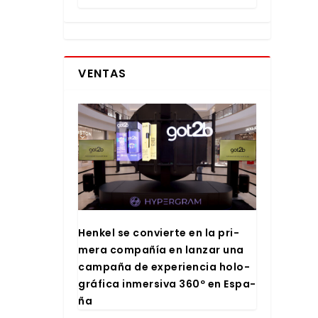
VENTAS
Hen­kel se con­vier­te en la pri­
me­ra com­pa­ñía en lan­zar una
cam­pa­ña de expe­rien­cia holo­
grá­fi­ca inmer­si­va 360º en Espa­
ña