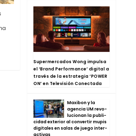
s
na
Super­mer­ca­dos Wong impul­sa
el ‘Brand Per­for­man­ce’ digi­tal a
tra­vés de la estra­te­gia ‘POWER
ON’ en Tele­vi­sión Conec­ta­da
Maxi­bon y la
agen­cia UM revo­
lu­cio­nan la publi­
ci­dad exte­rior al con­ver­tir mupis
digi­ta­les en salas de jue­go inter­
ac­ti­vas