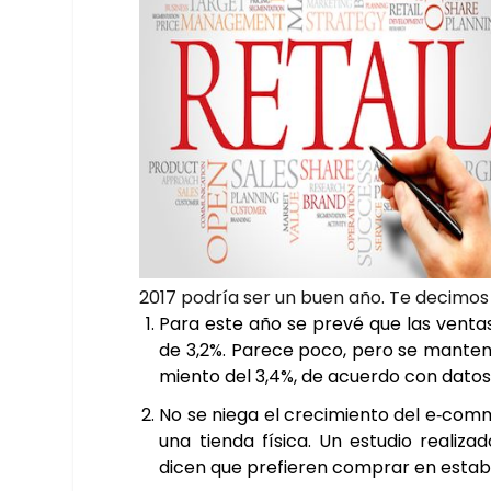
2017 podría ser un buen año. Te deci­mos 
Para este año se pre­vé que las ven­tas e
de 3,2%. Pare­ce poco, pero se man­ten­
mien­to del 3,4%, de acuer­do con datos p
No se nie­ga el cre­ci­mien­to del e‑co
una tien­da físi­ca. Un estu­dio rea­li­
dicen que pre­fie­ren com­prar en esta­bl