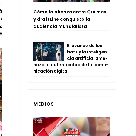
­
á
Cómo la alian­za entre Quil­mes
s
y draftLi­ne con­quis­tó la
z
audien­cia mun­dia­lis­ta
e
El avan­ce de los
bots y la inte­li­gen­
cia arti­fi­cial ame­
na­za la auten­ti­ci­dad de la comu­
ni­ca­ción digi­tal
MEDIOS
s