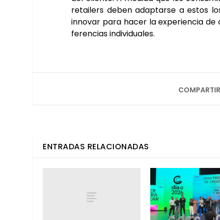
retai­lers deben adap­tar­se a estos lo
inno­var para hacer la expe­rien­cia de 
fe­ren­cias indi­vi­dua­les.
COMPARTIR
ENTRADAS RELACIONADAS