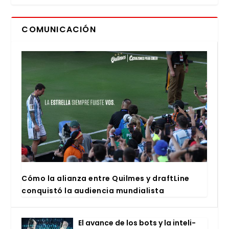
COMUNICACIÓN
Cómo la alian­za entre Quil­mes y draftLi­ne
con­quis­tó la audien­cia mun­dia­lis­ta
El avan­ce de los bots y la inte­li­