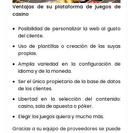
Ven­ta­jas de su pla­ta­for­ma de jue­gos de
casino
Posi­bi­li­dad de per­so­na­li­zar la web al gus­to
del clien­te.
Uso de plan­ti­llas o crea­ción de las suyas
pro­pias.
Amplia varie­dad en la con­fi­gu­ra­ción de
idio­ma y de la mone­da.
Ser el úni­co pro­pie­ta­rio de la base de datos
de los clien­tes.
Liber­tad en la selec­ción del con­te­ni­do:
casino, sala de apues­ta o póker.
Ele­gir los jue­gos quie­ra y mucho más.
Gra­cias a su equi­po de pro­vee­do­res se pue­de