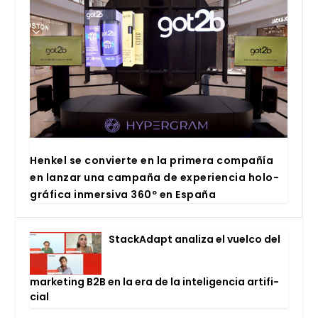
Hen­kel se con­vier­te en la pri­me­ra com­pa­ñía
en lan­zar una cam­pa­ña de expe­rien­cia holo­
grá­fi­ca inmer­si­va 360º en Espa­ña
Stac­kA­dapt ana­li­za el vuel­co del
mar­ke­ting B2B en la era de la inte­li­gen­cia arti­fi­
cial