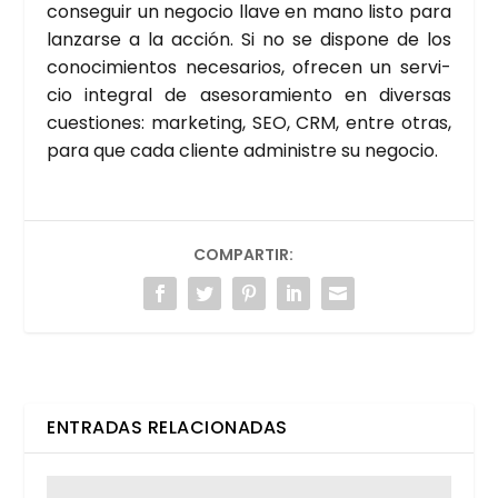
con­se­guir un nego­cio lla­ve en mano lis­to para
lan­zar­se a la acción. Si no se dis­po­ne de los
cono­ci­mien­tos nece­sa­rios, ofre­cen un ser­vi­
cio inte­gral de ase­so­ra­mien­to en diver­sas
cues­tio­nes: mar­ke­ting, SEO, CRM, entre otras,
para que cada clien­te admi­nis­tre su nego­cio.
COMPARTIR:
ENTRADAS RELACIONADAS