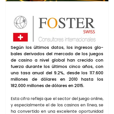
Según los últi­mos datos, los ingre­sos glo­
ba­les deri­va­dos del mer­ca­do de los jue­gos
de casino a nivel glo­bal han cre­ci­do con
fuer­za duran­te los últi­mos cin­co años, con
una tasa anual del 9.2%, des­de los 117.600
millo­nes de dóla­res en 2010 has­ta los
182.000 millo­nes de dóla­res en 2015.
Esta cifra refle­ja que el sec­tor del jue­go onli­ne,
y espe­cial­men­te el de los casi­nos en línea, se
ha con­ver­ti­do en una exce­len­te opor­tu­ni­dad