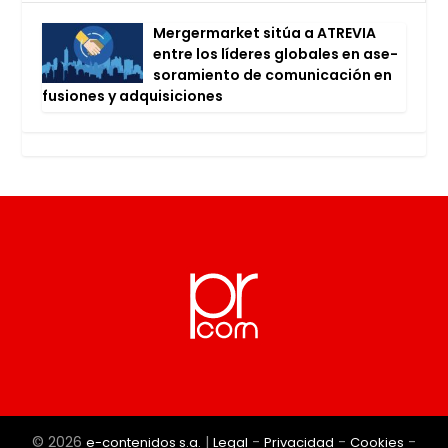
Mer­ger­mar­ket sitúa a ATRE­VIA
entre los líde­res glo­ba­les en ase­
so­ra­mien­to de comu­ni­ca­ción en
fusio­nes y adqui­si­cio­nes
© 2026
|
-
-
-
e-contenidos s.a.
Legal
Privacidad
Cookies