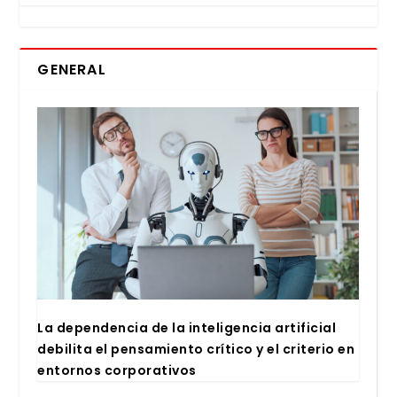
GENERAL
La depen­den­cia de la inte­li­gen­cia arti­fi­cial
debi­li­ta el pen­sa­mien­to crí­ti­co y el cri­te­rio en
entor­nos cor­po­ra­ti­vos