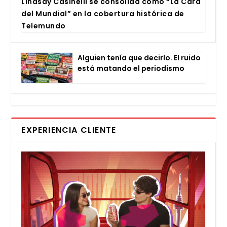
Lind­say Casi­ne­lli se con­so­li­da como “La Cara
del Mun­dial” en la cober­tu­ra his­tó­ri­ca de
Tele­mun­do
Alguien tenía que decir­lo. El rui­do
está matan­do el perio­dis­mo
EXPERIENCIA CLIENTE