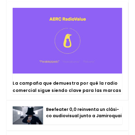
La cam­pa­ña que demues­tra por qué la radio
comer­cial sigue sien­do cla­ve para las mar­cas
Bee­fea­ter 0,0 rein­ven­ta un clá­si­
co audio­vi­sual jun­to a Jami­ro­quai