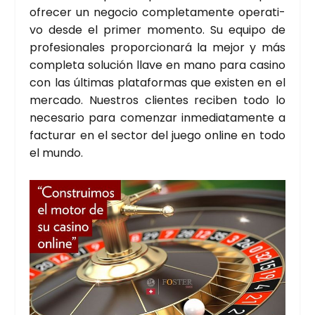
ofre­cer un nego­cio com­ple­ta­men­te ope­ra­ti­
vo des­de el pri­mer momen­to. Su equi­po de
pro­fe­sio­na­les pro­por­cio­na­rá la mejor y más
com­ple­ta solu­ción lla­ve en mano para casino
con las últi­mas pla­ta­for­mas que exis­ten en el
mer­ca­do. Nues­tros clien­tes reci­ben todo lo
nece­sa­rio para comen­zar inme­dia­ta­men­te a
fac­tu­rar en el sec­tor del jue­go onli­ne en todo
el mun­do.