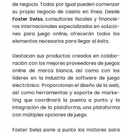
de nego­cio. Todos por igual pue­den comen­zar
su pro­pio nego­cio de casino en línea. Des­de
Fos­ter Swiss
, con­sul­to­res fis­ca­les y finan­cie­
ros inter­na­cio­na­les espe­cia­li­za­dos en solu­cio­
nes para jue­go onli­ne, ofre­ce­rán todos los
ele­men­tos nece­sa­rios para lle­gar al éxi­to.
Des­ta­can sus pro­duc­tos crea­dos en cola­bo­
ra­ción con los mejo­res pro­vee­do­res de jue­gos
onli­ne de mar­ca blan­ca, así como con los
líde­res en la indus­tria de soft­wa­re de jue­go
elec­tró­ni­co. Pro­por­cio­nan el dise­ño de la web,
así como herra­mien­tas y sopor­te de mar­ke­
ting que coor­di­na­rá la pues­ta a pun­to y la
inte­gra­ción de la pla­ta­for­ma, una pla­ta­for­ma
con múl­ti­ples opcio­nes de jue­go.
Fos­ter Swiss pone a pun­to los moto­res para