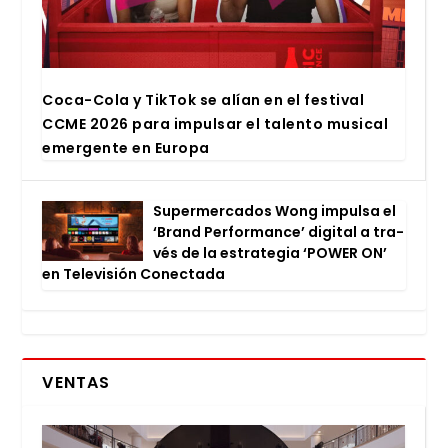
Coca-Cola y Tik­Tok se alían en el fes­ti­val
CCME 2026 para impul­sar el talen­to musi­cal
emer­gen­te en Euro­pa
Super­mer­ca­dos Wong impul­sa el
‘Brand Per­for­man­ce’ digi­tal a tra­
vés de la estra­te­gia ‘POWER ON’
en Tele­vi­sión Conec­ta­da
VENTAS