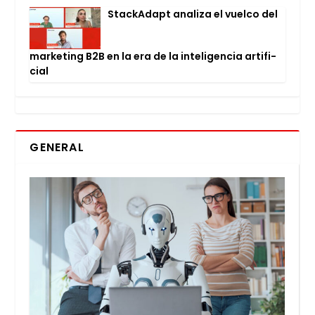
Stac­kA­dapt ana­li­za el vuel­co del
mar­ke­ting B2B en la era de la inte­li­gen­cia arti­fi­
cial
GENERAL