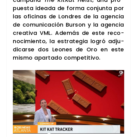
pues­ta idea­da de for­ma con­jun­ta por
las ofi­ci­nas de Lon­dres de la agen­cia
de comu­ni­ca­ción Bur­son y la agen­cia
crea­ti­va VML. Ade­más de este reco­
no­ci­mien­to, la estra­te­gia logró adju­
di­car­se dos Leo­nes de Oro en este
mis­mo apar­ta­do com­pe­ti­ti­vo.