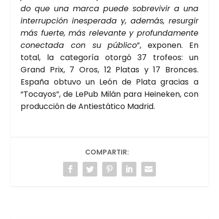
do que una mar­ca pue­de sobre­vi­vir a una
inte­rrup­ción ines­pe­ra­da y, ade­más, resur­gir
más fuer­te, más rele­van­te y pro­fun­da­men­te
conec­ta­da con su públi­co
”, expo­nen. En
total, la cate­go­ría otor­gó 37 tro­feos: un
Grand Prix, 7 Oros, 12 Pla­tas y 17 Bron­ces.
Espa­ña obtu­vo un León de Pla­ta gra­cias a
“Toca­yos”, de LePub Milán para Hei­ne­ken, con
pro­duc­ción de Anti­es­tá­ti­co Madrid.
COMPARTIR: