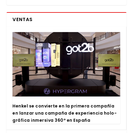
VENTAS
Hen­kel se con­vier­te en la pri­me­ra com­pa­ñía
en lan­zar una cam­pa­ña de expe­rien­cia holo­
grá­fi­ca inmer­si­va 360º en Espa­ña