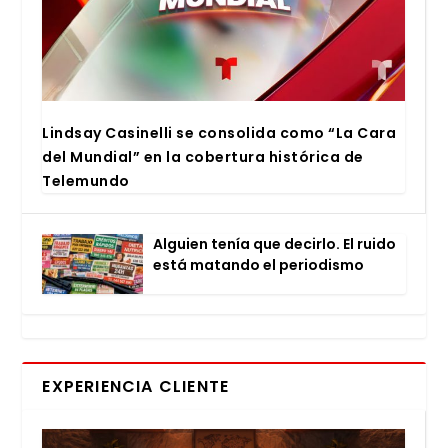
Lind­say Casi­ne­lli se con­so­li­da como “La Cara
del Mun­dial” en la cober­tu­ra his­tó­ri­ca de
Tele­mun­do
Alguien tenía que decir­lo. El rui­do
está matan­do el perio­dis­mo
EXPERIENCIA CLIENTE