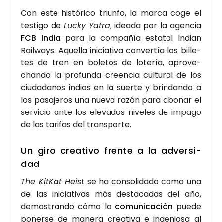
Con este his­tó­ri­co triun­fo, la mar­ca coge el
tes­ti­go de
Lucky Yatra
, idea­da por la agen­cia
FCB
India
para la com­pa­ñía esta­tal Indian
Rail­ways. Aque­lla ini­cia­ti­va con­ver­tía los bille­
tes de tren en bole­tos de lote­ría, apro­ve­
chan­do la pro­fun­da creen­cia cul­tu­ral de los
ciu­da­da­nos indios en la suer­te y brin­dan­do a
los pasa­je­ros una nue­va razón para abo­nar el
ser­vi­cio ante los ele­va­dos nive­les de impa­go
de las tari­fas del trans­por­te.
Un giro crea­ti­vo fren­te a la adver­si­
dad
The Kit­Kat Heist
se ha con­so­li­da­do como una
de las ini­cia­ti­vas más des­ta­ca­das del año,
demos­tran­do cómo la
comu­ni­ca­ción
pue­de
poner­se de mane­ra crea­ti­va e inge­nio­sa al