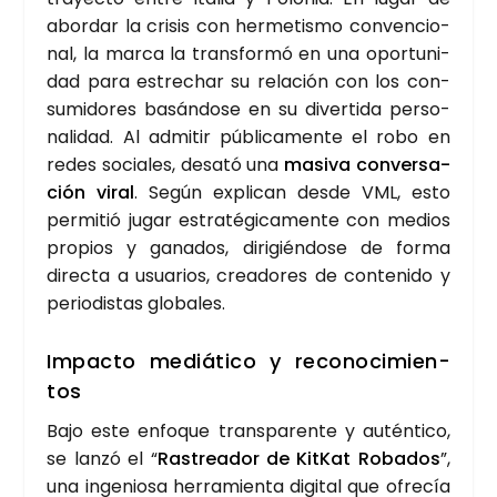
abor­dar la cri­sis con her­me­tis­mo con­ven­cio­
nal, la mar­ca la trans­for­mó en una opor­tu­ni­
dad para estre­char su rela­ción con los con­
su­mi­do­res basán­do­se en su diver­ti­da per­so­
na­li­dad. Al admi­tir públi­ca­men­te el robo en
redes socia­les, des­ató una
masi­va con­ver­sa­
ción viral
. Según expli­can des­de VML, esto
per­mi­tió jugar estra­té­gi­ca­men­te con medios
pro­pios y gana­dos, diri­gién­do­se de for­ma
direc­ta a usua­rios, crea­do­res de con­te­ni­do y
perio­dis­tas glo­ba­les.
Impac­to mediá­ti­co y reco­no­ci­mien­
tos
Bajo este enfo­que trans­pa­ren­te y autén­ti­co,
se lan­zó el “
Ras­trea­dor de Kit­Kat Roba­dos
”,
una inge­nio­sa herra­mien­ta digi­tal que ofre­cía