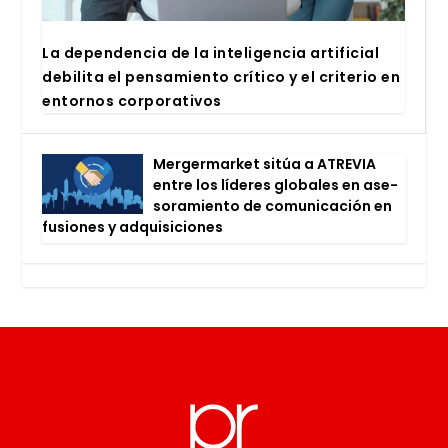
La depen­den­cia de la inte­li­gen­cia arti­fi­cial
debi­li­ta el pen­sa­mien­to crí­ti­co y el cri­te­rio en
entor­nos cor­po­ra­ti­vos
Mer­ger­mar­ket sitúa a ATRE­VIA
entre los líde­res glo­ba­les en ase­
so­ra­mien­to de comu­ni­ca­ción en
fusio­nes y adqui­si­cio­nes