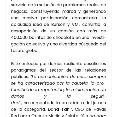
ser­vi­cio de la solu­ción de pro­ble­mas reales de
nego­cio, cons­tru­yen­do mar­ca y gene­ran­do
una masi­va par­ti­ci­pa­ción comu­ni­ta­ria. La
aplau­di­da idea de Bur­son y VML con­vir­tió la
des­apa­ri­ción de un camión con más de
400.000 barri­tas de cho­co­la­te en una inves­ti­
ga­ción colec­ti­va y una diver­ti­da bús­que­da del
teso­ro glo­bal.
Este enfo­que por demás resi­lien­te desa­fió los
para­dig­mas del sec­tor de las rela­cio­nes
públi­cas. “
La comu­ni­ca­ción de cri­sis siem­pre
se ha carac­te­ri­za­do por la cau­te­la, la pro­
tec­ción de la repu­tación, la mini­mi­za­ción de
daños y la segu­ri­
dad
”; ha comen­ta­do la pre­si­den­ta del jura­do
de la cate­go­ría,
Dana Tahir
, CEO de Havas
Red para Orien­te Medio y Egip­to. “
Sin embar­