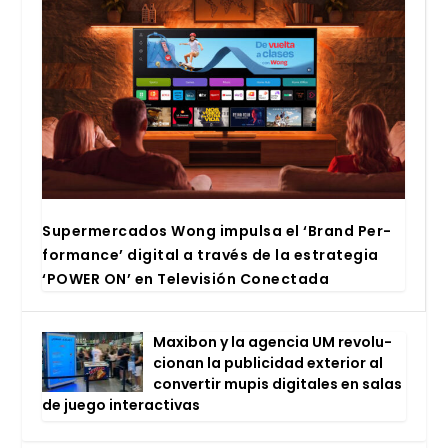
Super­mer­ca­dos Wong impul­sa el ‘Brand Per­
for­man­ce’ digi­tal a tra­vés de la estra­te­gia
‘POWER ON’ en Tele­vi­sión Conec­ta­da
Maxi­bon y la agen­cia UM revo­lu­
cio­nan la publi­ci­dad exte­rior al
con­ver­tir mupis digi­ta­les en salas
de jue­go inter­ac­ti­vas