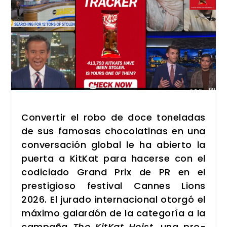
Con­ver­tir el robo de doce tone­la­das
de sus famo­sas cho­co­la­ti­nas en una
con­ver­sa­ción glo­bal le ha abier­to la
puer­ta a Kit­Kat para hacer­se con el
codi­cia­do Grand Prix de PR en el
pres­ti­gio­so fes­ti­val Can­nes Lions
2026. El jura­do inter­na­cio­nal otor­gó el
máxi­mo galar­dón de la cate­go­ría a la
cam­pa­ña
The Kit­Kat Heist
, una pro­