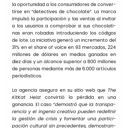
la opor­tu­ni­dad a los con­su­mi­do­res de con­ver­
tir­se en “detec­ti­ves de cho­co­la­te”. La mar­ca
impul­só la par­ti­ci­pa­ción y las ven­tas al invi­tar
a los usua­rios a com­pro­bar si sus cho­co­la­ti­
nas eran roba­das intro­du­cien­do los códi­gos
de lote. La ini­cia­ti­va gene­ró un incre­men­to del
31% en el sha­re of voi­ce en 93 mer­ca­dos, 224
millo­nes de dóla­res en medios gana­dos en
diez días y un alcan­ce supe­rior a 800 millo­nes
de per­so­nas median­te más de 6.000 artícu­los
perio­dís­ti­cos.
La agen­cia ase­gu­ra en su sitio web que
The
Kit­Kat Heist
con­vir­tió la pér­di­da en una
ganan­cia. El caso “
demos­tró que la trans­pa­
ren­cia y el inge­nio crea­ti­vo pue­den rede­fi­nir
la ges­tión de cri­sis y fomen­tar una par­ti­ci­
pa­ción cul­tu­ral sin pre­ce­den­tes, demos­tran­