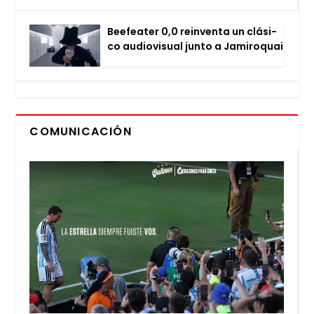
Bee­fea­ter 0,0 rein­ven­ta un clá­si­
co audio­vi­sual jun­to a Jami­ro­quai
COMUNICACIÓN