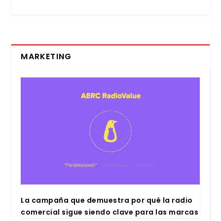
MARKETING
La cam­pa­ña que demues­tra por qué la radio
comer­cial sigue sien­do cla­ve para las mar­cas