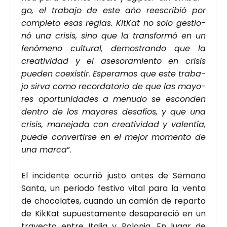
go, el tra­ba­jo de este año rees­cri­bió por
com­ple­to esas reglas. Kit­Kat no solo ges­tio­
nó una cri­sis, sino que la trans­for­mó en un
fenó­meno cul­tu­ral, demos­tran­do que la
crea­ti­vi­dad y el ase­so­ra­mien­to en cri­sis
pue­den coexis­tir. Espe­ra­mos que este tra­ba­
jo sir­va como recor­da­to­rio de que las mayo­
res opor­tu­ni­da­des a menu­do se escon­den
den­tro de los mayo­res desa­fíos, y que una
cri­sis, mane­ja­da con crea­ti­vi­dad y valen­tía,
pue­de con­ver­tir­se en el mejor momen­to de
una mar­ca
”.
El inci­den­te ocu­rrió jus­to antes de Sema­na
San­ta, un perio­do fes­ti­vo vital para la ven­ta
de cho­co­la­tes, cuan­do un camión de repar­to
de Kik­Kat supues­ta­men­te des­apa­re­ció en un
tra­yec­to entre Ita­lia y Polo­nia. En lugar de