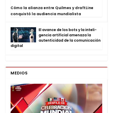
Cómo la alian­za entre Quil­mes y draftLi­ne
con­quis­tó la audien­cia mun­dia­lis­ta
El avan­ce de los bots y la inte­li­
gen­cia arti­fi­cial ame­na­za la
auten­ti­ci­dad de la comu­ni­ca­ción
digi­tal
MEDIOS