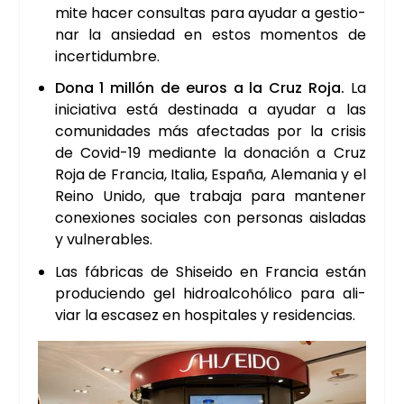
mi­te hacer con­sul­tas para ayu­dar a ges­tio­
nar la ansie­dad en estos momen­tos de
incer­ti­dum­bre.
Dona 1 millón de euros a la Cruz Roja.
La
ini­cia­ti­va está des­ti­na­da a ayu­dar a las
comu­ni­da­des más afec­ta­das por la cri­sis
de Covid-19 median­te la dona­ción a Cruz
Roja de Fran­cia, Ita­lia, Espa­ña, Ale­ma­nia y el
Rei­no Uni­do, que tra­ba­ja para man­te­ner
cone­xio­nes socia­les con per­so­nas ais­la­das
y vul­ne­ra­bles.
Las fábri­cas de Shi­sei­do en Fran­cia están
pro­du­cien­do gel hidro­al­cohó­li­co para ali­
viar la esca­sez en hos­pi­ta­les y resi­den­cias.