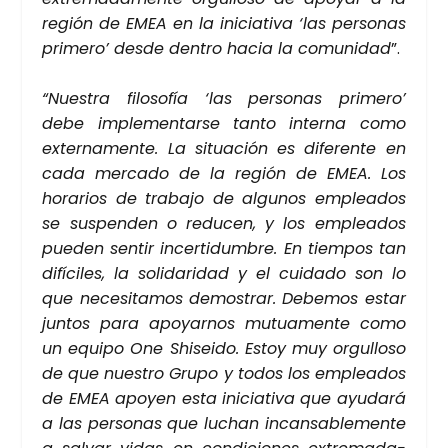
región de EMEA en la ini­cia­ti­va ‘las per­so­nas
pri­me­ro’ des­de den­tro hacia la comu­ni­dad
”.
“Nues­tra filo­so­fía ‘las per­so­nas pri­me­ro’
debe imple­men­tar­se tan­to inter­na como
exter­na­men­te. La situa­ción es dife­ren­te en
cada mer­ca­do de la región de EMEA. Los
hora­rios de tra­ba­jo de algu­nos emplea­dos
se sus­pen­den o redu­cen, y los emplea­dos
pue­den sen­tir incer­ti­dum­bre. En tiem­pos tan
difí­ci­les, la soli­da­ri­dad y el cui­da­do son lo
que nece­si­ta­mos demos­trar. Debe­mos estar
jun­tos para apo­yar­nos mutua­men­te como
un equi­po One Shi­sei­do. Estoy muy orgu­llo­so
de que nues­tro Gru­po y todos los emplea­dos
de EMEA apo­yen esta ini­cia­ti­va que ayu­da­rá
a las per­so­nas que luchan incan­sa­ble­men­te