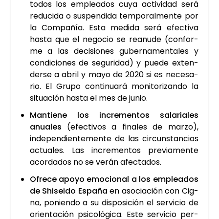
todos los emplea­dos cuya acti­vi­dad será
redu­ci­da o sus­pen­di­da tem­po­ral­men­te por
la Com­pa­ñía. Esta medi­da será efec­ti­va
has­ta que el nego­cio se reanu­de (con­for­
me a las deci­sio­nes guber­na­men­ta­les y
con­di­cio­nes de segu­ri­dad) y pue­de exten­
der­se a abril y mayo de 2020 si es nece­sa­
rio. El Gru­po con­ti­nua­rá moni­to­ri­zan­do la
situa­ción has­ta el mes de junio.
Man­tie­ne los incre­men­tos sala­ria­les
anua­les
(efec­ti­vos a fina­les de mar­zo),
inde­pen­dien­te­men­te de las cir­cuns­tan­cias
actua­les. Las incre­men­tos pre­via­men­te
acor­da­dos no se verán afec­ta­dos.
Ofre­ce apo­yo emo­cio­nal a los emplea­dos
de Shi­sei­do Espa­ña
en aso­cia­ción con Cig­
na, ponien­do a su dis­po­si­ción el ser­vi­cio de
orien­ta­ción psi­co­ló­gi­ca. Este ser­vi­cio per­