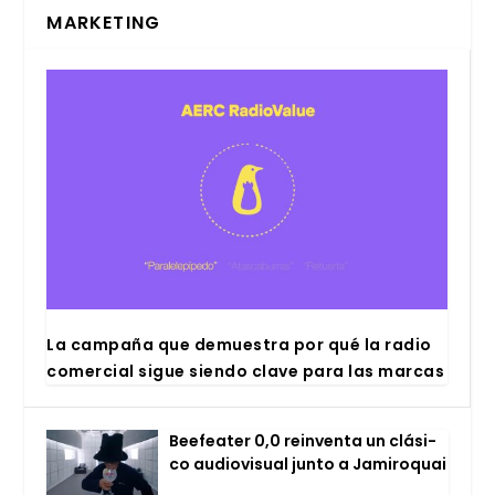
MARKETING
La cam­pa­ña que demues­tra por qué la radio
comer­cial sigue sien­do cla­ve para las mar­cas
Bee­fea­ter 0,0 rein­ven­ta un clá­si­
co audio­vi­sual jun­to a Jami­ro­quai