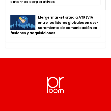
entor­nos cor­po­ra­ti­vos
Mer­ger­mar­ket sitúa a ATRE­VIA
entre los líde­res glo­ba­les en ase­
so­ra­mien­to de comu­ni­ca­ción en
fusio­nes y adqui­si­cio­nes