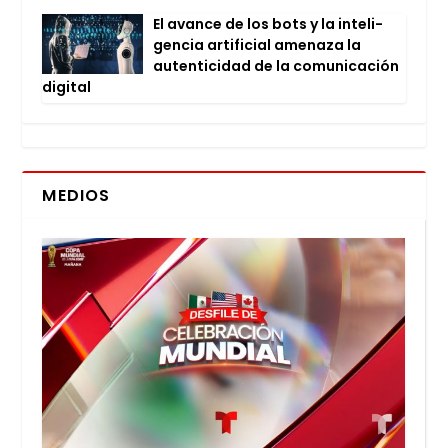
El avan­ce de los bots y la inte­li­
gen­cia arti­fi­cial ame­na­za la
auten­ti­ci­dad de la comu­ni­ca­ción
digi­tal
MEDIOS