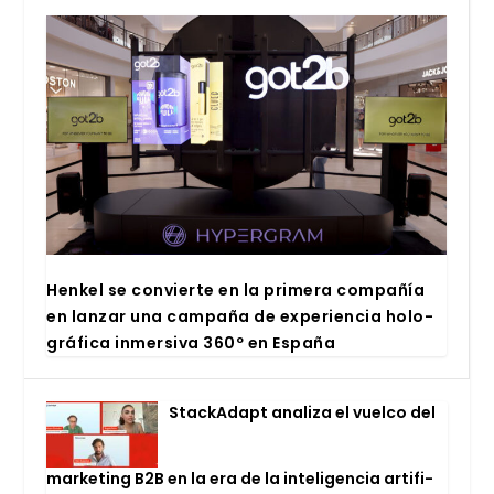
Hen­kel se con­vier­te en la pri­me­ra com­pa­ñía
en lan­zar una cam­pa­ña de expe­rien­cia holo­
grá­fi­ca inmer­si­va 360º en Espa­ña
Stac­kA­dapt ana­li­za el vuel­co del
mar­ke­ting B2B en la era de la inte­li­gen­cia arti­fi­