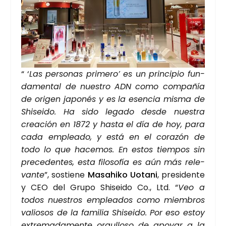
“ ‘
Las per­so­nas pri­me­ro’ es un prin­ci­pio fun­
da­men­tal de nues­tro ADN como com­pa­ñía
de ori­gen japo­nés y es la esen­cia mis­ma de
Shi­sei­do. Ha sido lega­do des­de nues­tra
crea­ción en 1872 y has­ta el día de hoy, para
cada emplea­do, y está en el cora­zón de
todo lo que hace­mos. En estos tiem­pos sin
pre­ce­den­tes, esta filo­so­fía es aún más rele­
van­te
”, sos­tie­ne
Masahi­ko Uota­ni
, pre­si­den­te
y CEO del Gru­po Shi­sei­do Co., Ltd. “
Veo a
todos nues­tros emplea­dos como miem­bros
valio­sos de la fami­lia Shi­sei­do. Por eso estoy
extre­ma­da­men­te orgu­llo­so de apo­yar a la