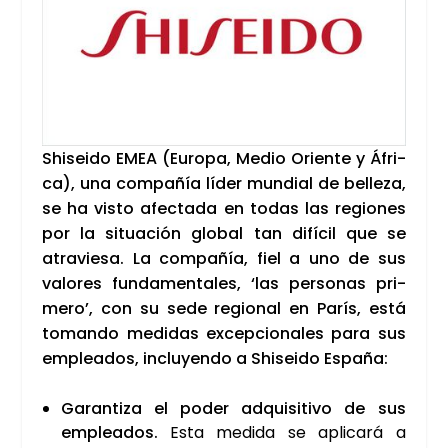
Shi­sei­do EMEA (Euro­pa, Medio Orien­te y Áfri­
ca), una com­pa­ñía líder mun­dial de belle­za,
se ha vis­to afec­ta­da en todas las regio­nes
por la situa­ción glo­bal tan difí­cil que se
atra­vie­sa. La com­pa­ñía, fiel a uno de sus
valo­res fun­da­men­ta­les, ‘las per­so­nas pri­
me­ro’, con su sede regio­nal en París, está
toman­do medi­das excep­cio­na­les para sus
emplea­dos, inclu­yen­do a Shi­sei­do Espa­ña:
Garan­ti­za el poder adqui­si­ti­vo de sus
emplea­dos.
Esta medi­da se apli­ca­rá a