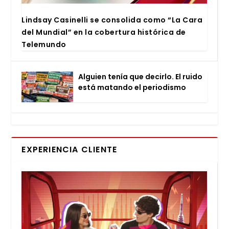
Lind­say Casi­ne­lli se con­so­li­da como “La Cara
del Mun­dial” en la cober­tu­ra his­tó­ri­ca de
Tele­mun­do
Alguien tenía que decir­lo. El rui­do
está matan­do el perio­dis­mo
EXPERIENCIA CLIENTE