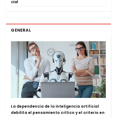
cial
GENERAL
La depen­den­cia de la inte­li­gen­cia arti­fi­cial
debi­li­ta el pen­sa­mien­to crí­ti­co y el cri­te­rio en