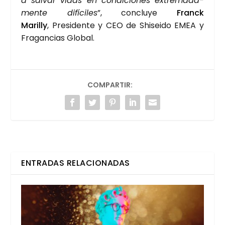
a sal­var vidas en con­di­cio­nes extre­ma­da­
men­te difí­ci­les
”, con­clu­ye
Franck
Marilly
, Pre­si­den­te y CEO de Shi­sei­do EMEA y
Fra­gan­cias Glo­bal.
COMPARTIR:
ENTRADAS RELACIONADAS