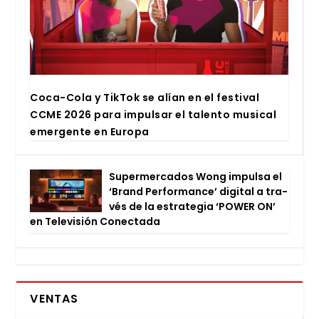
Coca-Cola y Tik­Tok se alían en el fes­ti­val
CCME 2026 para impul­sar el talen­to musi­cal
emer­gen­te en Euro­pa
Super­mer­ca­dos Wong impul­sa el
‘Brand Per­for­man­ce’ digi­tal a tra­
vés de la estra­te­gia ‘POWER ON’
en Tele­vi­sión Conec­ta­da
VENTAS