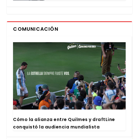
COMUNICACIÓN
Cómo la alian­za entre Quil­mes y draftLi­ne
con­quis­tó la audien­cia mun­dia­lis­ta