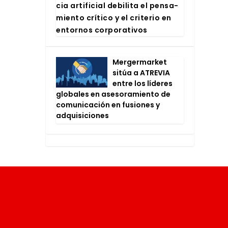
cia arti­fi­cial debi­li­ta el pen­sa­
mien­to crí­ti­co y el cri­te­rio en
entor­nos cor­po­ra­ti­vos
Mer­ger­mar­ket
sitúa a ATRE­VIA
entre los líde­res
glo­ba­les en ase­so­ra­mien­to de
comu­ni­ca­ción en fusio­nes y
adqui­si­cio­nes