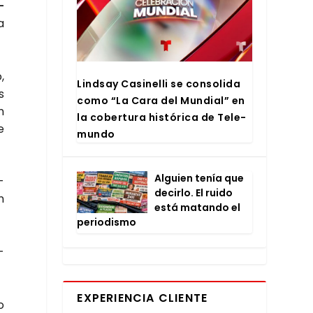
­
a
,
Lind­say Casi­ne­lli se con­so­li­da
s
como “La Cara del Mun­dial” en
n
la cober­tu­ra his­tó­ri­ca de Tele­
e
mun­do
Alguien tenía que
­
decir­lo. El rui­do
n
está matan­do el
perio­dis­mo
­
EXPERIENCIA CLIENTE
o