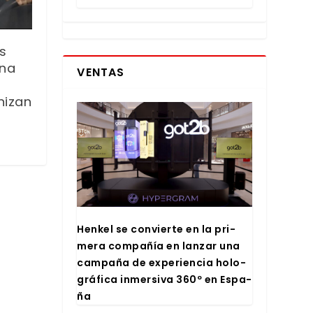
s
una
VENTAS
nizan
Hen­kel se con­vier­te en la pri­
me­ra com­pa­ñía en lan­zar una
cam­pa­ña de expe­rien­cia holo­
grá­fi­ca inmer­si­va 360º en Espa­
ña