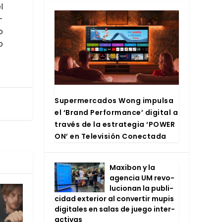
l
­
o
o
Super­mer­ca­dos Wong impul­sa
el ‘Brand Per­for­man­ce’ digi­tal a
tra­vés de la estra­te­gia ‘POWER
ON’ en Tele­vi­sión Conec­ta­da
Maxi­bon y la
agen­cia UM revo­
lu­cio­nan la publi­
ci­dad exte­rior al con­ver­tir mupis
digi­ta­les en salas de jue­go inter­
ac­ti­vas