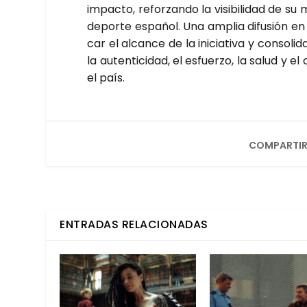
impac­to, refor­zan­do la visi­bi­li­dad de 
depor­te espa­ñol. Una amplia difu­sión en tel
car el alcan­ce de la ini­cia­ti­va y con­so­
la auten­ti­ci­dad, el esfuer­zo, la salud y e
el país.
COMPARTIR
ENTRADAS RELACIONADAS