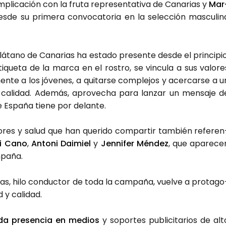
li­ca­ción con la fru­ta repre­sen­ta­ti­va de Cana­rias y
Mar
­de su pri­me­ra con­vo­ca­to­ria en la selec­ción mas­cu­li­n
Plá­tano de Cana­rias ha esta­do pre­sen­te des­de el prin­ci­pio
i­que­ta de la mar­ca en el ros­tro, se vin­cu­la a sus valo­re
en­te a los jóve­nes, a qui­tar­se com­ple­jos y acer­car­se a u
u cali­dad. Ade­más, apro­ve­cha para lan­zar un men­sa­je d
e Espa­ña tie­ne por delan­te.
­res y salud que han que­ri­do com­par­tir tam­bién refe­ren
ki Cano
,
Anto­ni Dai­miel
y
Jen­ni­fer
Mén­dez
, que apa­re­ce
­pa­ña.
rias, hilo con­duc­tor de toda la cam­pa­ña, vuel­ve a pro­ta­go
d y cali­dad.
­da pre­sen­cia en medios
y sopor­tes publi­ci­ta­rios de alt