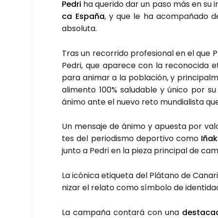
Pedri
ha que­ri­do dar un paso más en su imp
ca Espa­ña
, y que le ha acom­pa­ña­do des
abso­lu­ta.
Tras un reco­rri­do pro­fe­sio­nal en el que 
Pedri, que apa­re­ce con la reco­no­ci­da et
para ani­mar a la pobla­ción, y prin­ci­pal­m
ali­men­to 100% salu­da­ble y úni­co por s
áni­mo ante el nue­vo reto mun­dia­lis­ta qu
Un men­sa­je de áni­mo y apues­ta por valo
tes del perio­dis­mo depor­ti­vo como
Iña­
jun­to a Pedri en la pie­za prin­ci­pal de cam
La icó­ni­ca eti­que­ta del Plá­tano de Cana­
ni­zar el rela­to como sím­bo­lo de iden­ti­da
La cam­pa­ña con­ta­rá con una
des­ta­ca