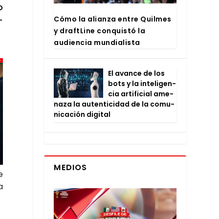
o
­
Cómo la alian­za entre Quil­mes
y draftLi­ne con­quis­tó la
audien­cia mun­dia­lis­ta
El avan­ce de los
bots y la inte­li­gen­
cia arti­fi­cial ame­
na­za la auten­ti­ci­dad de la comu­
ni­ca­ción digi­tal
MEDIOS
e
a