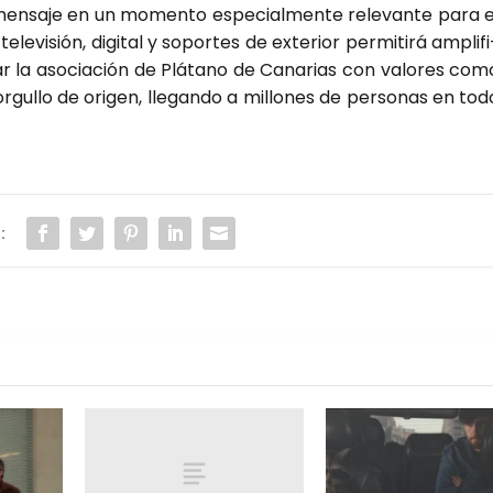
su men­sa­je en un momen­to espe­cial­men­te rele­van­te para e
e­vi­sión, digi­tal y sopor­tes de exte­rior per­mi­ti­rá ampli­fi
li­dar la aso­cia­ción de Plá­tano de Cana­rias con valo­res com
l orgu­llo de ori­gen, lle­gan­do a millo­nes de per­so­nas en tod
: