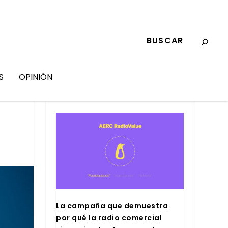
S
OPINIÓN
MARKETING
La cam­pa­ña que demues­tra
por qué la radio comer­cial