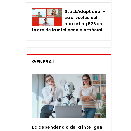
Stac­kA­dapt ana­li­
za el vuel­co del
mar­ke­ting B2B en
la era de la inte­li­gen­cia arti­fi­cial
GENERAL
La depen­den­cia de la inte­li­gen­