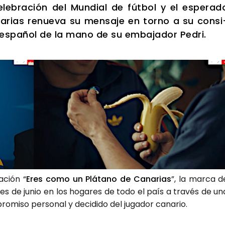
ele­bra­ción del Mun­dial de fút­bol y el espe­ra­d
­rias renue­va su men­sa­je en torno a su con­si
 espa­ñol de la mano de su emba­ja­dor Pedri.
a­ción “
Eres como un Plá­tano de Cana­rias
”, la mar­ca d
mes de junio en los hoga­res de todo el país a tra­vés de un
mi­so per­so­nal y deci­di­do del juga­dor cana­rio.