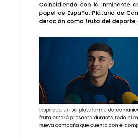
Coin­ci­dien­do con la inmi­nen­te c
papel de Espa­ña, Plá­tano de Cana
de­ra­ción como fru­ta del depor­te
Ins­pi­ra­da en su pla­ta­for­ma de comu­ni­c
fru­ta esta­rá pre­sen­te duran­te todo el 
nue­va cam­pa­ña que cuen­ta con el com­pro­