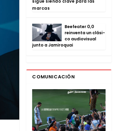
sigue sien­do cla­ve para las
mar­cas
Bee­fea­ter 0,0
rein­ven­ta un clá­si­
co audio­vi­sual
jun­to a Jami­ro­quai
COMUNICACIÓN