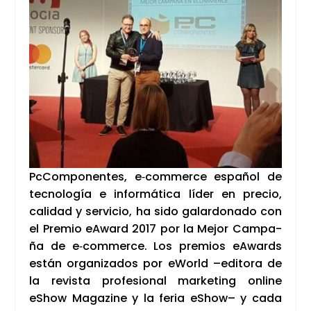
PcCom­po­nen­tes, e‑commerce espa­ñol de
tec­no­lo­gía e infor­má­ti­ca líder en pre­cio,
cali­dad y ser­vi­cio, ha sido galar­do­na­do con
el Pre­mio eAward 2017 por la Mejor Cam­pa­
ña de e‑commerce. Los pre­mios eAwards
están orga­ni­za­dos por eWorld –edi­to­ra de
la revis­ta pro­fe­sio­nal mar­ke­ting onli­ne
eShow Maga­zi­ne y la feria eShow– y cada