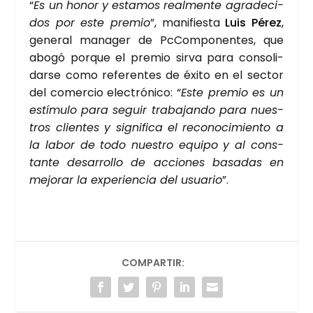
“
Es un honor y esta­mos real­men­te agra­de­ci­
dos por este pre­mio
”, mani­fies­ta
Luis Pérez
,
gene­ral mana­ger de PcCom­po­nen­tes, que
abo­gó por­que el pre­mio sir­va para con­so­li­
dar­se como refe­ren­tes de éxi­to en el sec­tor
del comer­cio elec­tró­ni­co: “
Este pre­mio es un
estí­mu­lo para seguir tra­ba­jan­do para nues­
tros clien­tes y sig­ni­fi­ca el reco­no­ci­mien­to a
la labor de todo nues­tro equi­po y al cons­
tan­te desa­rro­llo de accio­nes basa­das en
mejo­rar la expe­rien­cia del usua­rio
”.
COMPARTIR: