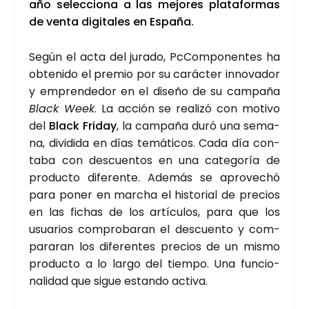
año selec­cio­na a las mejo­res pla­ta­for­mas
de ven­ta digi­ta­les en Espa­ña.
Según el acta del jura­do, PcCom­po­nen­tes ha
obte­ni­do el pre­mio por su carác­ter inno­va­dor
y empren­de­dor en el dise­ño de su cam­pa­ña
Black Week
. La acción se reali­zó con moti­vo
del
Black Fri­day
, la cam­pa­ña duró una sema­
na, divi­di­da en días temá­ti­cos. Cada día con­
ta­ba con des­cuen­tos en una cate­go­ría de
pro­duc­to dife­ren­te. Ade­más se apro­ve­chó
para poner en mar­cha el his­to­rial de pre­cios
en las fichas de los artícu­los, para que los
usua­rios com­pro­ba­ran el des­cuen­to y com­
pa­ra­ran los dife­ren­tes pre­cios de un mis­mo
pro­duc­to a lo lar­go del tiem­po. Una fun­cio­
na­li­dad que sigue estan­do acti­va.