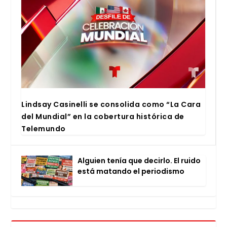
Lind­say Casi­ne­lli se con­so­li­da como “La Cara
del Mun­dial” en la cober­tu­ra his­tó­ri­ca de
Tele­mun­do
Alguien tenía que decir­lo. El rui­do
está matan­do el perio­dis­mo