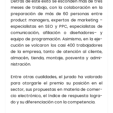
Detrás de este éxi­to se escon­den más de tres
meses de tra­ba­jo, con la cola­bo­ra­ción en la
pre­pa­ra­ción de más de 60 per­so­nas entre
pro­duct mana­gers, exper­tos de mar­ke­ting –
espe­cia­lis­tas en SEO y PPC, espe­cia­lis­tas de
comu­ni­ca­ción, afi­lia­ción o dise­ña­do­res– y
equi­po de pro­gra­ma­ción. Asi­mis­mo, en la eje­
cu­ción se vol­ca­ron los casi 400 tra­ba­ja­do­res
de la empre­sa, tan­to de aten­ción al clien­te,
alma­cén, tien­da, mon­ta­je, pos­ven­ta y admi­
nis­tra­ción.
Entre otras cua­li­da­des, el jura­do ha valo­ra­do
para otor­gar­le el pre­mio su posi­ción en el
sec­tor, sus pro­pues­tas en mate­ria de comer­
cio elec­tró­ni­co, el índi­ce de res­pues­ta logra­
do y su dife­ren­cia­ción con la com­pe­ten­cia.