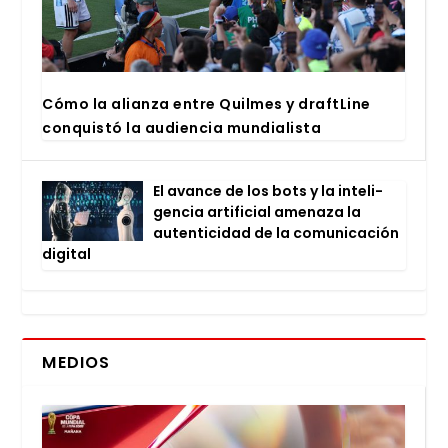
Cómo la alian­za entre Quil­mes y draftLi­ne
con­quis­tó la audien­cia mun­dia­lis­ta
El avan­ce de los bots y la inte­li­
gen­cia arti­fi­cial ame­na­za la
auten­ti­ci­dad de la comu­ni­ca­ción
digi­tal
MEDIOS