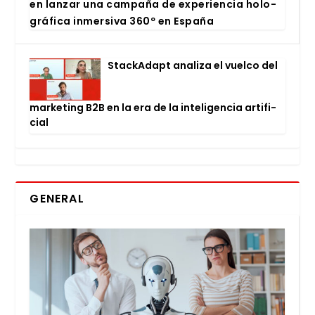
en lan­zar una cam­pa­ña de expe­rien­cia holo­
grá­fi­ca inmer­si­va 360º en Espa­ña
Stac­kA­dapt ana­li­za el vuel­co del
mar­ke­ting B2B en la era de la inte­li­gen­cia arti­fi­
cial
GENERAL