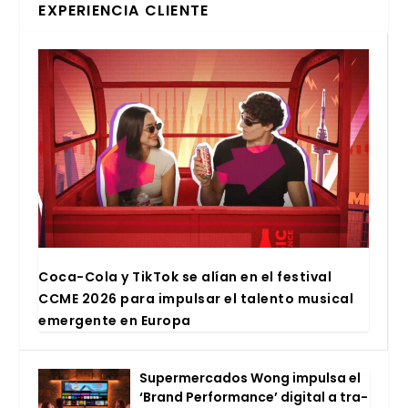
EXPERIENCIA CLIENTE
Coca-Cola y Tik­Tok se alían en el fes­ti­val
CCME 2026 para impul­sar el talen­to musi­cal
emer­gen­te en Euro­pa
Super­mer­ca­dos Wong impul­sa el
‘Brand Per­for­man­ce’ digi­tal a tra­