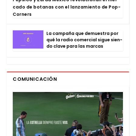
ca­do de bota­nas con el lan­za­mien­to de Pop­
Cor­ners
La cam­pa­ña que demues­tra por
qué la radio comer­cial sigue sien­
do cla­ve para las mar­cas
COMUNICACIÓN