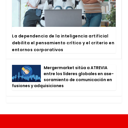
La depen­den­cia de la inte­li­gen­cia arti­fi­cial
debi­li­ta el pen­sa­mien­to crí­ti­co y el cri­te­rio en
entor­nos cor­po­ra­ti­vos
Mer­ger­mar­ket sitúa a ATRE­VIA
entre los líde­res glo­ba­les en ase­
so­ra­mien­to de comu­ni­ca­ción en
fusio­nes y adqui­si­cio­nes