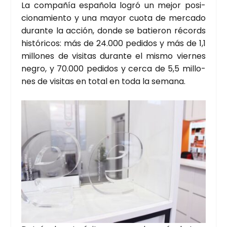
La com­pa­ñía espa­ño­la logró un mejor posi­
cio­na­mien­to y una mayor cuo­ta de mer­ca­do
duran­te la acción, don­de se batie­ron récords
his­tó­ri­cos: más de 24.000 pedi­dos y más de 1,1
millo­nes de visi­tas duran­te el mis­mo vier­nes
negro, y 70.000 pedi­dos y cer­ca de 5,5 millo­
nes de visi­tas en total en toda la sema­na.