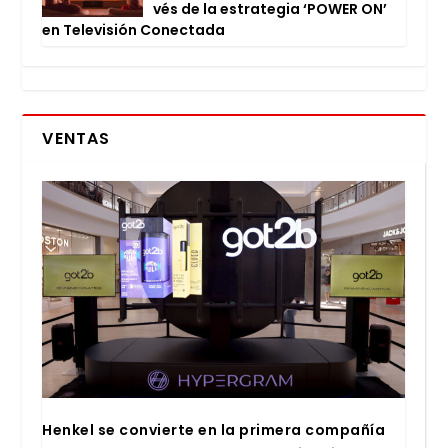
vés de la estra­te­gia ‘POWER ON’
en Tele­vi­sión Conec­ta­da
VENTAS
Hen­kel se con­vier­te en la pri­me­ra com­pa­ñía