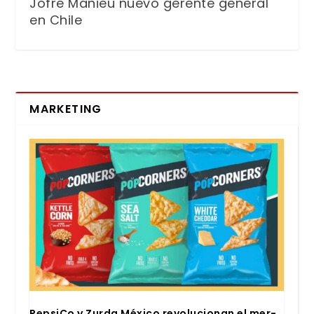
Jofré Manieu nuevo gerente general
en Chile
MARKETING
Pepsi­Co y Zur­da Méxi­co revo­lu­cio­nan el mer­