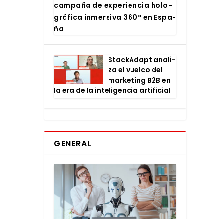
cam­pa­ña de expe­rien­cia holo­
grá­fi­ca inmer­si­va 360º en Espa­
ña
Stac­kA­dapt ana­li­
za el vuel­co del
mar­ke­ting B2B en
la era de la inte­li­gen­cia arti­fi­cial
GENERAL