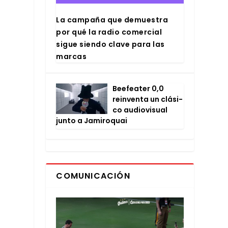
La cam­pa­ña que demues­tra
por qué la radio comer­cial
sigue sien­do cla­ve para las
mar­cas
Bee­fea­ter 0,0
rein­ven­ta un clá­si­
co audio­vi­sual
jun­to a Jami­ro­quai
COMUNICACIÓN