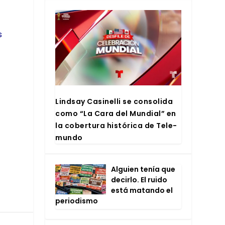
s
Lind­say Casi­ne­lli se con­so­li­da
como “La Cara del Mun­dial” en
la cober­tu­ra his­tó­ri­ca de Tele­
mun­do
Alguien tenía que
decir­lo. El rui­do
está matan­do el
perio­dis­mo