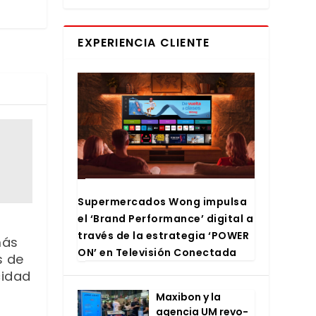
EXPERIENCIA CLIENTE
Super­mer­ca­dos Wong impul­sa
el ‘Brand Per­for­man­ce’ digi­tal a
tra­vés de la estra­te­gia ‘POWER
más
ON’ en Tele­vi­sión Conec­ta­da
s de
cidad
Maxi­bon y la
agen­cia UM revo­