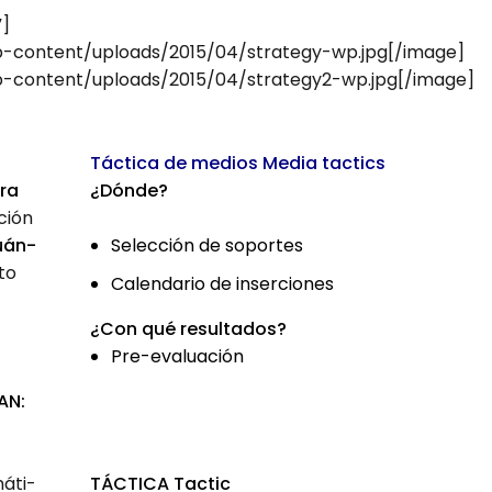
”]
-content/uploads/2015/04/strategy-wp.jpg[/image]
-content/uploads/2015/04/strategy2-wp.jpg[/image]
Tác­ti­ca de medios
Media tac­tics
ra
¿Dón­de?
ción
Selec­ción de sopor­tes
uán­
­to
Calen­da­rio de inser­cio­nes
¿Con qué resul­ta­dos?
Pre-eva­lua­ción
AN:
má­ti­
TÁC­TI­CA
Tac­tic