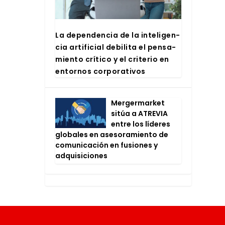
La depen­den­cia de la inte­li­gen­
cia arti­fi­cial debi­li­ta el pen­sa­
mien­to crí­ti­co y el cri­te­rio en
entor­nos cor­po­ra­ti­vos
Mer­ger­mar­ket
sitúa a ATRE­VIA
entre los líde­res
glo­ba­les en ase­so­ra­mien­to de
comu­ni­ca­ción en fusio­nes y
adqui­si­cio­nes