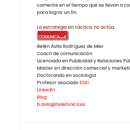
ca­men­te en el tiem­po que se lle­van a c
para lograr un fin.
La estra­te­gia sin tác­ti­ca, no actúa.
Belén Ávi­la Rodrí­guez de Mier
Coach de comu­ni­ca­ción
Licen­cia­da en Publi­ci­dad y Rela­cio­nes Pú
Mas­ter en direc­ción comer­cial y mar­ke­t
Doc­to­ran­do en socio­lo­gía
Pro­fe­sor aso­cia­do
ESIC
Lin­ke­din
Blog
b.avila@telefonica.es