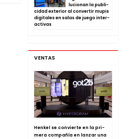
lu­cio­nan la publi­
ci­dad exte­rior al con­ver­tir mupis
digi­ta­les en salas de jue­go inter­
ac­ti­vas
VENTAS
Hen­kel se con­vier­te en la pri­
me­ra com­pa­ñía en lan­zar una