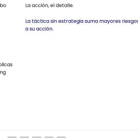
abo
La acción, el deta­lle.
La tác­ti­ca sin estra­te­gia suma mayo­res ries­go
a su acción.
bli­cas
ing