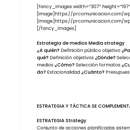
[fancy_images width=“307” height=“197
[image]https://prcomunicacion.com/wp
[image]https://prcomunicacion.com/wp
[/fancy_images]
Estra­te­gia de medios
Media stra­tegy
¿A quién?
Defi­ni­ción públi­co obje­ti­vo
¿Pa
qué?
Defi­ni­ción obje­ti­vos
¿Dón­de?
Selec­
medios
¿Cómo?
Selec­ción for­ma­tos
¿C
do?
Esta­cio­na­li­dad
¿Cuán­to?
Pre­su­pues
ESTRA­TE­GIA Y TÁC­TI­CA SE COM­PLE­MEN­T
ESTRA­TE­GIA
Stra­tegy
Con­jun­to de accio­nes pla­ni­fi­ca­das sis­te­