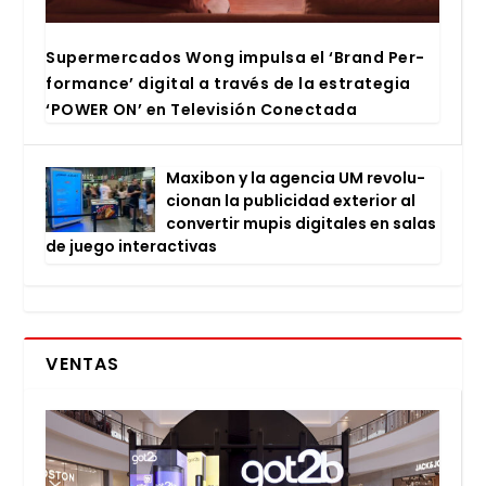
Super­mer­ca­dos Wong impul­sa el ‘Brand Per­
for­man­ce’ digi­tal a tra­vés de la estra­te­gia
‘POWER ON’ en Tele­vi­sión Conec­ta­da
Maxi­bon y la agen­cia UM revo­lu­
cio­nan la publi­ci­dad exte­rior al
con­ver­tir mupis digi­ta­les en salas
de jue­go inter­ac­ti­vas
VENTAS