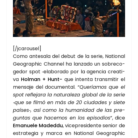
[/jcarousel]
Como ante­sa­la del debut de la serie, Natio­nal
Geo­graphic Chan­nel ha lan­za­do un sobre­co­
ge­dor spot ‑ela­bo­ra­do por la agen­cia crea­ti­
va
Hol­man + Hunt-
que inten­ta trans­mi­tir el
men­sa­je del docu­men­tal. “
Que­ría­mos que el
spot refle­ja­ra la natu­ra­le­za glo­bal de la serie
‑que se fil­mó en más de 20 ciu­da­des y sie­te
países‑, así como la huma­ni­dad de las pre­
gun­tas que hace­mos en los epi­so­dios
”, dice
Ema­nue­le Maded­du
, vice­pre­si­den­te senior de
estra­te­gia y mar­ca en Natio­nal Geo­graphic