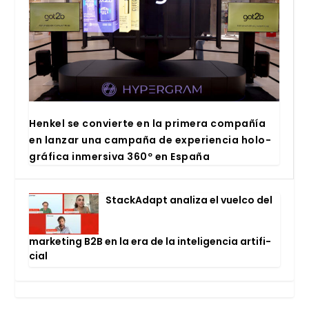
Hen­kel se con­vier­te en la pri­me­ra com­pa­ñía
en lan­zar una cam­pa­ña de expe­rien­cia holo­
grá­fi­ca inmer­si­va 360º en Espa­ña
Stac­kA­dapt ana­li­za el vuel­co del
mar­ke­ting B2B en la era de la inte­li­gen­cia arti­fi­
cial