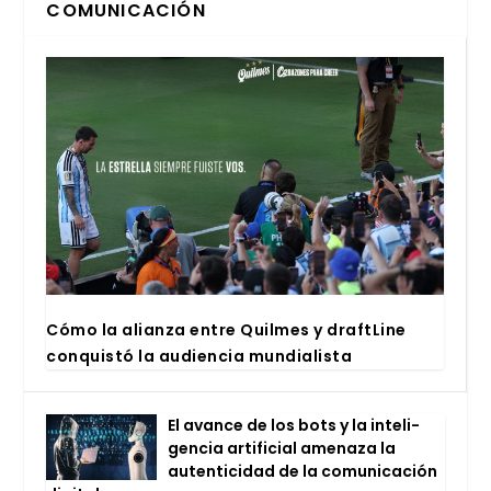
COMUNICACIÓN
Cómo la alian­za entre Quil­mes y draftLi­ne
con­quis­tó la audien­cia mun­dia­lis­ta
El avan­ce de los bots y la inte­li­
gen­cia arti­fi­cial ame­na­za la
auten­ti­ci­dad de la comu­ni­ca­ción