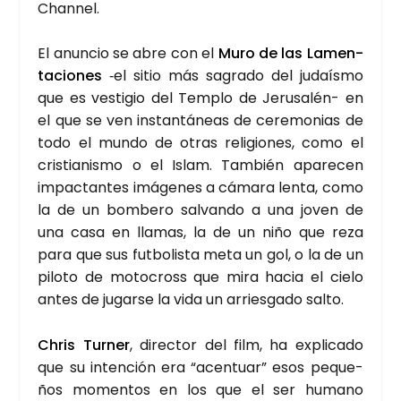
Chan­nel.
El anun­cio se abre con el
Muro de las Lamen­
ta­cio­nes
‑el sitio más sagra­do del judaís­mo
que es ves­ti­gio del Tem­plo de Jeru­sa­lén- en
el que se ven ins­tan­tá­neas de cere­mo­nias de
todo el mun­do de otras reli­gio­nes, como el
cris­tia­nis­mo o el Islam. Tam­bién apa­re­cen
impac­tan­tes imá­ge­nes a cáma­ra len­ta, como
la de un bom­be­ro sal­van­do a una joven de
una casa en lla­mas, la de un niño que reza
para que sus fut­bo­lis­ta meta un gol, o la de un
pilo­to de moto­cross que mira hacia el cie­lo
antes de jugar­se la vida un arries­ga­do sal­to.
Chris Tur­ner
, direc­tor del film, ha expli­ca­do
que su inten­ción era “acen­tuar” esos peque­
ños momen­tos en los que el ser humano