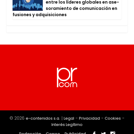
entre los líde­res glo­ba­les en ase­
so­ra­mien­to de comu­ni­ca­ción en
fusio­nes y adqui­si­cio­nes
© 2026
|
-
-
-
e-contenidos s.a.
Legal
Privacidad
Cookies
Interés Legítimo
Redacción
Correo
Publicidad