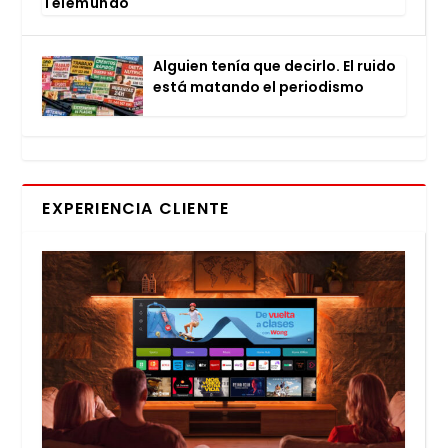
Tele­mun­do
Alguien tenía que decir­lo. El rui­do
está matan­do el perio­dis­mo
EXPERIENCIA CLIENTE