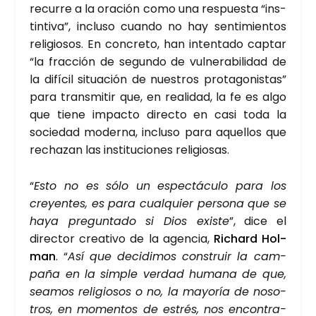
recu­rre a la ora­ción como una res­pues­ta “ins­
tin­ti­va”, inclu­so cuan­do no hay sen­ti­mien­tos
reli­gio­sos. En con­cre­to, han inten­ta­do cap­tar
“la frac­ción de segun­do de vul­ne­ra­bi­li­dad de
la difí­cil situa­ción de nues­tros pro­ta­go­nis­tas”
para trans­mi­tir que, en reali­dad, la fe es algo
que tie­ne impac­to direc­to en casi toda la
socie­dad moder­na, inclu­so para aque­llos que
recha­zan las ins­ti­tu­cio­nes reli­gio­sas.
“
Esto no es sólo un espec­tácu­lo para los
cre­yen­tes, es para cual­quier per­so­na que se
haya pre­gun­ta­do si Dios exis­te
”, dice el
direc­tor crea­ti­vo de la agen­cia,
Richard Hol­
man
. “
Así que deci­di­mos cons­truir la cam­
pa­ña en la sim­ple ver­dad huma­na de que,
sea­mos reli­gio­sos o no, la mayo­ría de noso­
tros, en momen­tos de estrés, nos encon­tra­