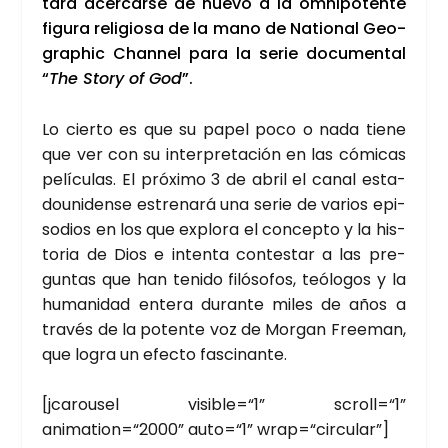
ta­ra acer­car­se de nue­vo a la omni­po­ten­te
figu­ra reli­gio­sa de la mano de Natio­nal Geo­
graphic Chan­nel para la serie docu­men­tal
“
The Story of God
”.
Lo cier­to es que su papel poco o nada tie­ne
que ver con su inter­pre­ta­ción en las cómi­cas
pelí­cu­las. El pró­xi­mo 3 de abril el canal esta­
dou­ni­den­se estre­na­rá una serie de varios epi­
so­dios en los que explo­ra el con­cep­to y la his­
to­ria de Dios e inten­ta con­tes­tar a las pre­
gun­tas que han teni­do filó­so­fos, teó­lo­gos y la
huma­ni­dad ente­ra duran­te miles de años a
tra­vés de la poten­te voz de Mor­gan Free­man,
que logra un efec­to fas­ci­nan­te.
[jca­rou­sel visible=“1” scroll=“1”
animation=“2000” auto=“1” wrap=“circular”]