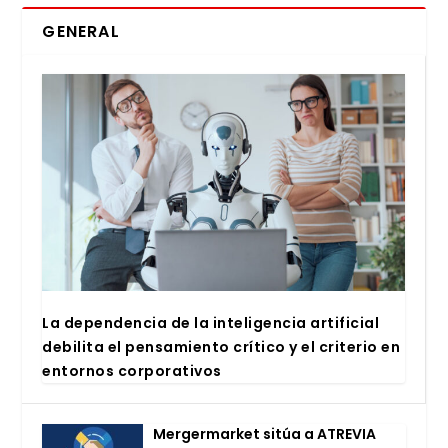
GENERAL
La depen­den­cia de la inte­li­gen­cia arti­fi­cial
debi­li­ta el pen­sa­mien­to crí­ti­co y el cri­te­rio en
entor­nos cor­po­ra­ti­vos
Mer­ger­mar­ket sitúa a ATRE­VIA