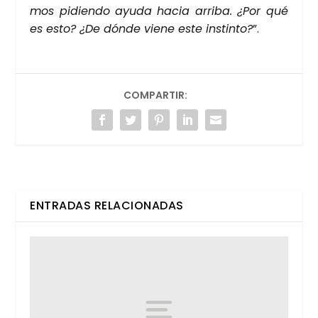
mos pidien­do ayu­da hacia arri­ba. ¿Por qué
es esto? ¿De dón­de vie­ne este ins­tin­to?
”.
COMPARTIR:
ENTRADAS RELACIONADAS