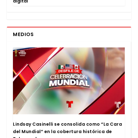
digi­tal
MEDIOS
Lind­say Casi­ne­lli se con­so­li­da como “La Cara
del Mun­dial” en la cober­tu­ra his­tó­ri­ca de