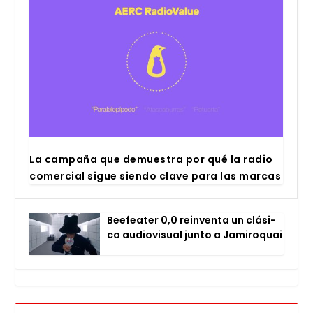
La cam­pa­ña que demues­tra por qué la radio
comer­cial sigue sien­do cla­ve para las mar­cas
Bee­fea­ter 0,0 rein­ven­ta un clá­si­
co audio­vi­sual jun­to a Jami­ro­quai