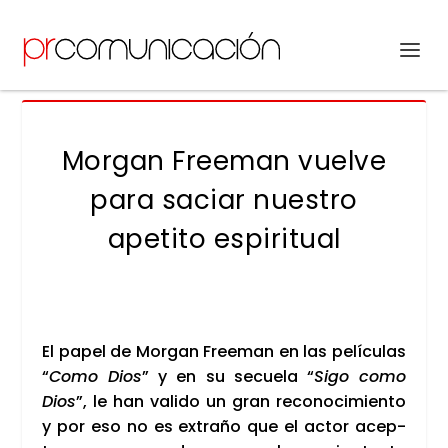
Morgan Freeman vuelve
para saciar nuestro
apetito espiritual
El papel de Mor­gan Free­man en las pelí­cu­las
“
Como Dios
” y en su secue­la “
Sigo como
Dios
”, le han vali­do un gran reco­no­ci­mien­to
y por eso no es extra­ño que el actor acep­