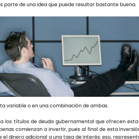
 par­te de una idea que pue­de resul­tar bas­tan­te bue­na.
­ta varia­ble o en una com­bi­na­ción de ambas.
 a los títu­los de deu­da guber­na­men­tal que ofre­cen esta
ape­nas comien­zan a inver­tir, pues al final de esta inver­sió
el dine­ro adi­cio­nal a una tasa de inte­rés; eso, repre­sen­t