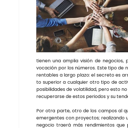
tie­nen una amplia visión de nego­cios, 
voca­ción por los núme­ros. Este tipo de 
ren­ta­bles a lar­go pla­zo: el secre­to es a
to supe­rior a cual­quier otro tipo de acti
posi­bi­li­da­des de vola­ti­li­dad, pero est
recu­pe­rar­se de estos perio­dos y su ten­de
Por otra par­te, otro de los cam­pos al q
emer­gen­tes con pro­yec­tos; rea­li­zan­do u
nego­cio trae­rá más ren­di­mien­tos que