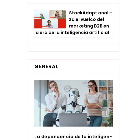
Stac­kA­dapt ana­li­
za el vuel­co del
mar­ke­ting B2B en
la era de la inte­li­gen­cia arti­fi­cial
GENERAL
La depen­den­cia de la inte­li­gen­