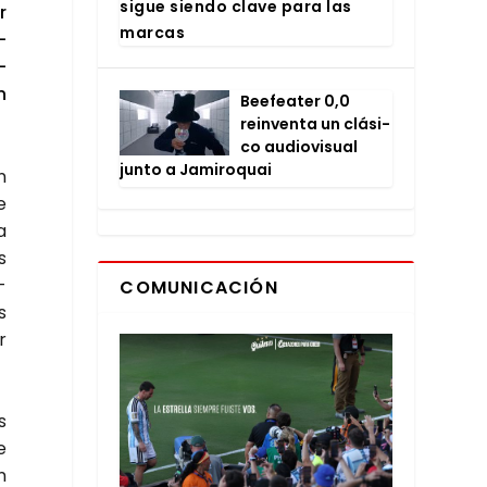
sigue sien­do cla­ve para las
r
mar­cas
­
­
n
Bee­fea­ter 0,0
rein­ven­ta un clá­si­
co audio­vi­sual
jun­to a Jami­ro­quai
n
e
a
s
­
COMUNICACIÓN
s
r
s
e
n