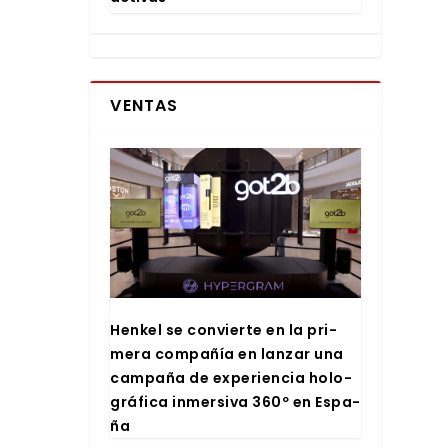
VENTAS
Hen­kel se con­vier­te en la pri­
me­ra com­pa­ñía en lan­zar una
cam­pa­ña de expe­rien­cia holo­
grá­fi­ca inmer­si­va 360º en Espa­
ña