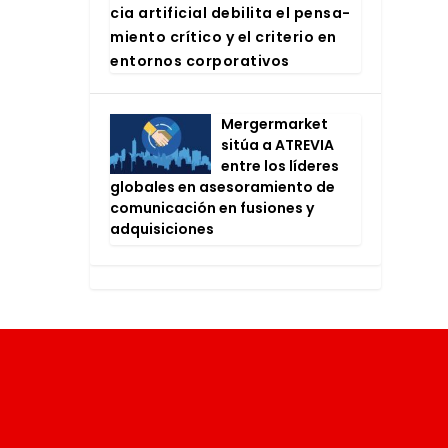
cia arti­fi­cial debi­li­ta el pen­sa­
mien­to crí­ti­co y el cri­te­rio en
entor­nos cor­po­ra­ti­vos
Mer­ger­mar­ket
sitúa a ATRE­VIA
entre los líde­res
glo­ba­les en ase­so­ra­mien­to de
comu­ni­ca­ción en fusio­nes y
adqui­si­cio­nes