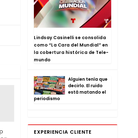
Lind­say Casi­ne­lli se con­so­li­da
como “La Cara del Mun­dial” en
la cober­tu­ra his­tó­ri­ca de Tele­
mun­do
Alguien tenía que
decir­lo. El rui­do
está matan­do el
perio­dis­mo
ap
EXPERIENCIA CLIENTE