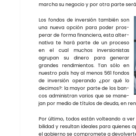
mar­cha su nego­cio y por otra par­te serás
Los fon­dos de inver­sión tam­bién son
una nue­va opción para poder pros­
pe­rar de for­ma finan­cie­ra, esta alter­
na­ti­va te hará par­te de un pro­ce­so
en el cual muchos inver­sio­nis­tas
agru­pan su dine­ro para gene­rar
gran­des ren­di­mien­tos. Tan sólo en
nues­tro país hay al menos 561 fon­dos
de inver­sión ope­ran­do ¿por qué lo
deci­mos?: la mayor par­te de los ban­
cos admi­nis­tran varios que se mane­
jan por medio de títu­los de deu­da, en ren
Por últi­mo, todos están vol­tean­do a ver
bi­li­dad y resul­tan idea­les para quie­nes 
el gobierno se com­pro­me­te a devol­ver­te 