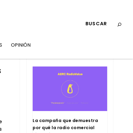
S
OPINIÓN
MARKETING
s
La cam­pa­ña que demues­tra
e
por qué la radio comer­cial
s