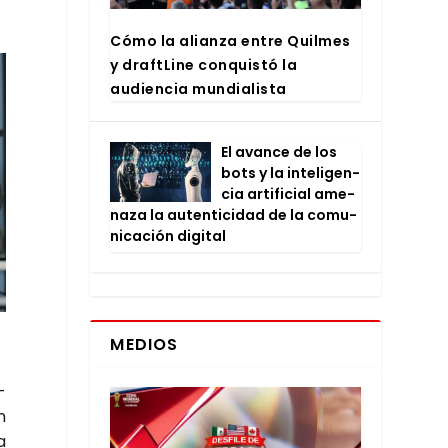
Cómo la alian­za entre Quil­mes
y draftLi­ne con­quis­tó la
audien­cia mun­dia­lis­ta
El avan­ce de los
bots y la inte­li­gen­
cia arti­fi­cial ame­
na­za la auten­ti­ci­dad de la comu­
ni­ca­ción digi­tal
MEDIOS
­
n
a