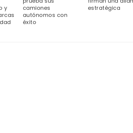
prueba sus
firman una alia
o y
camiones
estratégica
arcas
autónomos con
idad
éxito