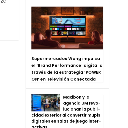
nza
Super­mer­ca­dos Wong impul­sa
el ‘Brand Per­for­man­ce’ digi­tal a
tra­vés de la estra­te­gia ‘POWER
ON’ en Tele­vi­sión Conec­ta­da
Maxi­bon y la
agen­cia UM revo­
lu­cio­nan la publi­
ci­dad exte­rior al con­ver­tir mupis
digi­ta­les en salas de jue­go inter­
ac­ti­vas