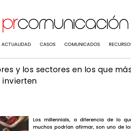
ACTUALIDAD
CASOS
COMUNICADOS
RECURSO
res y los sectores en los que má
invierten
Los millen­nials, a dife­ren­cia de lo qu
muchos podrían afir­mar, son uno de lo