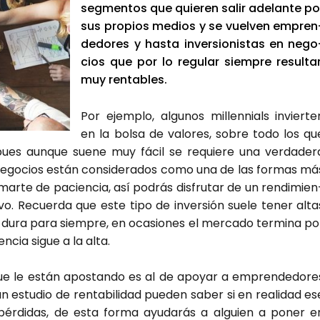
seg­men­tos que quie­ren salir ade­lan­te po
sus pro­pios medios y se vuel­ven empren
de­do­res y has­ta inver­sio­nis­tas en nego
cios que por lo regu­lar siem­pre resul­ta
muy ren­ta­bles.
Por ejem­plo, algu­nos millen­nials invier­te
en la bol­sa de valo­res, sobre todo los qu
pues aun­que sue­ne muy fácil se requie­re una ver­da­de­r
nego­cios están con­si­de­ra­dos como una de las for­mas má
rmar­te de pacien­cia, así podrás dis­fru­tar de un ren­di­mien
­vo. Recuer­da que este tipo de inver­sión sue­le tener alta
o no dura para siem­pre, en oca­sio­nes el mer­ca­do ter­mi­na po
n­cia sigue a la alta.
ue le están apos­tan­do es al de apo­yar a empren­de­do­re
n estu­dio de ren­ta­bi­li­dad pue­den saber si en reali­dad es
 pér­di­das, de esta for­ma ayu­da­rás a alguien a poner e