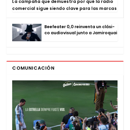
La cam­pa­ña que demues­tra por qué la radio
comer­cial sigue sien­do cla­ve para las mar­cas
Bee­fea­ter 0,0 rein­ven­ta un clá­si­
co audio­vi­sual jun­to a Jami­ro­quai
COMUNICACIÓN