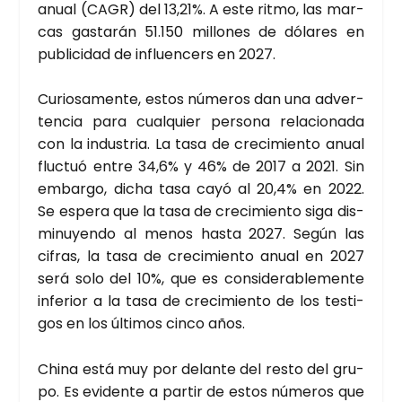
anual (CAGR) del 13,21%. A este rit­mo, las mar­
cas gas­ta­rán 51.150 millo­nes de dóla­res en
publi­ci­dad de influen­cers en 2027.
Curio­sa­men­te, estos núme­ros dan una adver­
ten­cia para cual­quier per­so­na rela­cio­na­da
con la indus­tria. La tasa de cre­ci­mien­to anual
fluc­tuó entre 34,6% y 46% de 2017 a 2021. Sin
embar­go, dicha tasa cayó al 20,4% en 2022.
Se espe­ra que la tasa de cre­ci­mien­to siga dis­
mi­nu­yen­do al menos has­ta 2027. Según las
cifras, la tasa de cre­ci­mien­to anual en 2027
será solo del 10%, que es con­si­de­ra­ble­men­te
infe­rior a la tasa de cre­ci­mien­to de los tes­ti­
gos en los últi­mos cin­co años.
Chi­na está muy por delan­te del res­to del gru­
po. Es evi­den­te a par­tir de estos núme­ros que