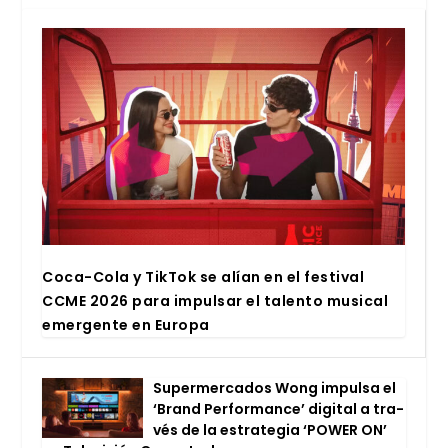
Coca-Cola y Tik­Tok se alían en el fes­ti­val
CCME 2026 para impul­sar el talen­to musi­cal
emer­gen­te en Euro­pa
Super­mer­ca­dos Wong impul­sa el
‘Brand Per­for­man­ce’ digi­tal a tra­
vés de la estra­te­gia ‘POWER ON’