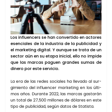
Los influen­cers se han con­ver­ti­do en acto­res
esen­cia­les de la indus­tria de la publi­ci­dad y
el mar­ke­ting digi­tal. Y aun­que se tra­ta de un
sec­tor aún en su eta­pa ini­cial, ello no impi­de
que las mar­cas paguen gran­des sumas de
dine­ro por este ser­vi­cio.
La era de las redes socia­les ha lle­va­do al sur­
gi­mien­to del influen­cer mar­ke­ting en los últi­
mos años. Duran­te 2022, las mar­cas gas­ta­rán
un total de 27,500 millo­nes de dóla­res en este
tipo de publi­ci­dad, según datos de Sta­tis­ta.