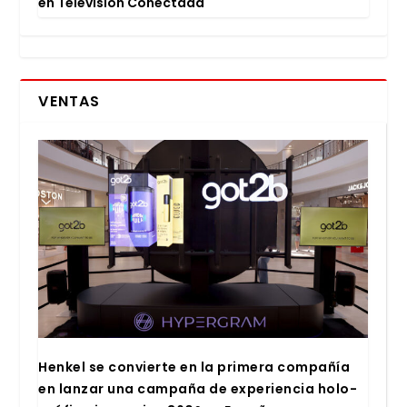
en Tele­vi­sión Conec­ta­da
VENTAS
Hen­kel se con­vier­te en la pri­me­ra com­pa­ñía
en lan­zar una cam­pa­ña de expe­rien­cia holo­