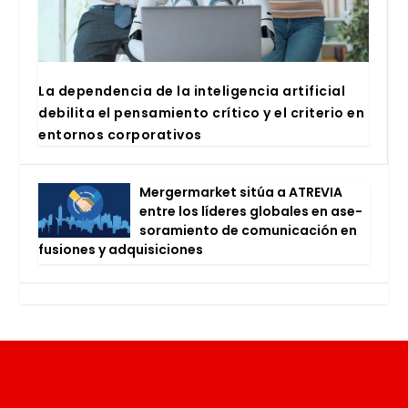
La depen­den­cia de la inte­li­gen­cia arti­fi­cial
debi­li­ta el pen­sa­mien­to crí­ti­co y el cri­te­rio en
entor­nos cor­po­ra­ti­vos
Mer­ger­mar­ket sitúa a ATRE­VIA
entre los líde­res glo­ba­les en ase­
so­ra­mien­to de comu­ni­ca­ción en
fusio­nes y adqui­si­cio­nes