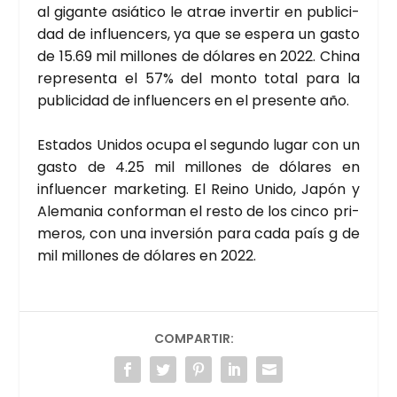
al gigan­te asiá­ti­co le atrae inver­tir en publi­ci­
dad de influen­cers, ya que se espe­ra un gas­to
de 15.69 mil millo­nes de dóla­res en 2022. Chi­na
repre­sen­ta el 57% del mon­to total para la
publi­ci­dad de influen­cers en el pre­sen­te año.
Esta­dos Uni­dos ocu­pa el segun­do lugar con un
gas­to de 4.25 mil millo­nes de dóla­res en
influen­cer mar­ke­ting. El Rei­no Uni­do, Japón y
Ale­ma­nia con­for­man el res­to de los cin­co pri­
me­ros, con una inver­sión para cada país g de
mil millo­nes de dóla­res en 2022.
COMPARTIR: