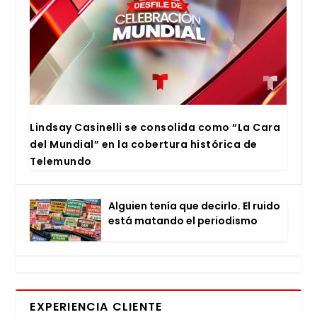
Lind­say Casi­ne­lli se con­so­li­da como “La Cara
del Mun­dial” en la cober­tu­ra his­tó­ri­ca de
Tele­mun­do
Alguien tenía que decir­lo. El rui­do
está matan­do el perio­dis­mo
EXPERIENCIA CLIENTE