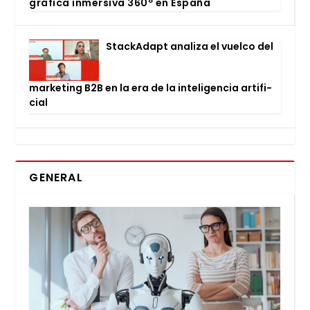
grá­fi­ca inmer­si­va 360º en Espa­ña
Stac­kA­dapt ana­li­za el vuel­co del
mar­ke­ting B2B en la era de la inte­li­gen­cia arti­fi­
cial
GENERAL