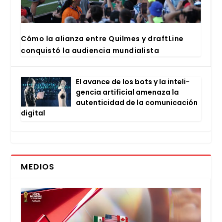
Cómo la alian­za entre Quil­mes y draftLi­ne
con­quis­tó la audien­cia mun­dia­lis­ta
El avan­ce de los bots y la inte­li­
gen­cia arti­fi­cial ame­na­za la
auten­ti­ci­dad de la comu­ni­ca­ción
digi­tal
MEDIOS