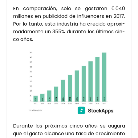
En com­pa­ra­ción, solo se gas­ta­ron 6.040
millo­nes en publi­ci­dad de influen­cers en 2017.
Por lo tan­to, esta indus­tria ha cre­ci­do apro­xi­
ma­da­men­te un 355% duran­te los últi­mos cin­
co años.
Duran­te los pró­xi­mos cin­co años, se augu­ra
que el gas­to alcan­ce una tasa de cre­ci­mien­to