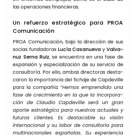
las ope­ra­cio­nes finan­cie­ras.
Un refuer­zo estra­té­gi­co para PROA
Comu­ni­ca­ción
PROA Comu­ni­ca­ción, bajo la direc­ción de sus
socias fun­da­do­ras
Lucía Casa­nue­va
y
Val­va­
nuz Ser­na Ruiz
, se encuen­tra en una fase de
expan­sión y espe­cia­li­za­ción de su ser­vi­cio de
con­sul­to­ría. Por ello, ambas direc­to­ras des­ta­
ca­ron la impor­tan­cia del ficha­je de Cap­de­vi­lle
para la com­pa­ñía: “
Hemos empren­di­do una
fase de cre­ci­mien­to en la que la incor­po­ra­
ción de Clau­dio Cap­de­vi­lle será un gran
apor­te estra­té­gi­co para nues­tros actua­les y
futu­ros clien­tes. Es des­ta­ca­ble su visión
inter­na­cio­nal y su labor de con­sul­to­ría para
mul­ti­na­cio­na­les espa­ño­las. Su expe­rien­cia