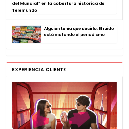
del Mun­dial” en la cober­tu­ra his­tó­ri­ca de
Tele­mun­do
Alguien tenía que decir­lo. El rui­do
está matan­do el perio­dis­mo
EXPERIENCIA CLIENTE