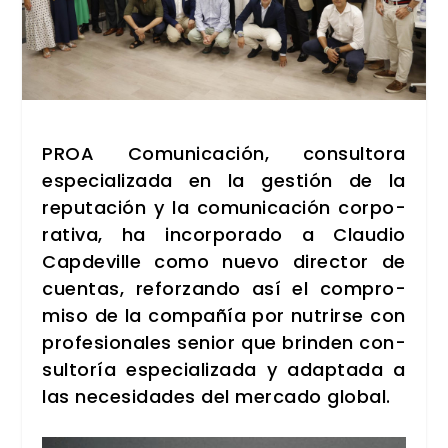
PROA Comu­ni­ca­ción, con­sul­to­ra
espe­cia­li­za­da en la ges­tión de la
repu­tación y la comu­ni­ca­ción cor­po­
ra­ti­va, ha incor­po­ra­do a Clau­dio
Cap­de­vi­lle como nue­vo direc­tor de
cuen­tas, refor­zan­do así el com­pro­
mi­so de la com­pa­ñía por nutrir­se con
pro­fe­sio­na­les senior que brin­den con­
sul­to­ría espe­cia­li­za­da y adap­ta­da a
las nece­si­da­des del mer­ca­do glo­bal.