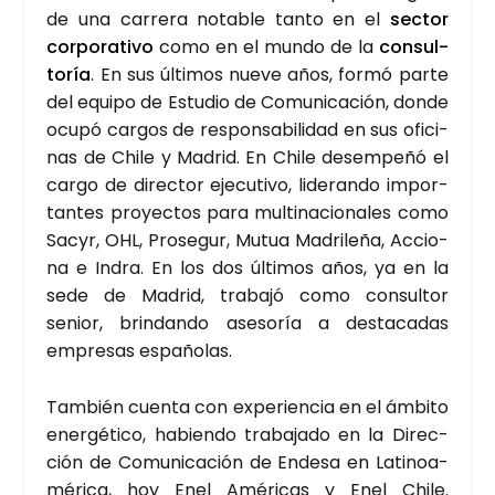
de una carre­ra nota­ble tan­to en el
sec­tor
cor­po­ra­ti­vo
como en el mun­do de la
con­sul­
to­ría
. En sus últi­mos nue­ve años, for­mó par­te
del equi­po de Estu­dio de Comu­ni­ca­ción, don­de
ocu­pó car­gos de res­pon­sa­bi­li­dad en sus ofi­ci­
nas de Chi­le y Madrid. En Chi­le desem­pe­ñó el
car­go de direc­tor eje­cu­ti­vo, lide­ran­do impor­
tan­tes pro­yec­tos para mul­ti­na­cio­na­les como
Sacyr, OHL, Pro­se­gur, Mutua Madri­le­ña, Accio­
na e Indra. En los dos últi­mos años, ya en la
sede de Madrid, tra­ba­jó como con­sul­tor
senior, brin­dan­do ase­so­ría a des­ta­ca­das
empre­sas espa­ño­las.
Tam­bién cuen­ta con expe­rien­cia en el ámbi­to
ener­gé­ti­co, habien­do tra­ba­ja­do en la Direc­
ción de Comu­ni­ca­ción de Ende­sa en Lati­noa­
mé­ri­ca, hoy Enel Amé­ri­cas y Enel Chi­le.