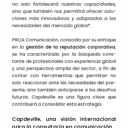
no solo for­ta­le­ce­rá nues­tras capa­ci­da­des,
sino que tam­bién nos per­mi­ti­rá ofre­cer solu­
cio­nes más inno­va­do­ras y adap­ta­das a las
nece­si­da­des del mer­ca­do glo­bal
”.
PROA Comu­ni­ca­ción, cono­ci­da por su enfo­que
en la
ges­tión de la repu­tación cor­po­ra­ti­va
,
se ha carac­te­ri­za­do por la bús­que­da cons­
tan­te de pro­fe­sio­na­les con expe­rien­cia glo­bal
y una pers­pec­ti­va amplia del sec­tor, a fin de
con­tar con herra­mien­tas que per­mi­tan no
solo reac­cio­nar ante las nece­si­da­des del pre­
sen­te, sino tam­bién anti­ci­par­se a los desa­fíos
futu­ros. Cap­de­vi­lle es una figu­ra cla­ve que
con­tri­bui­rá a con­so­li­dar esta estra­te­gia.
Cap­de­vi­lle, una visión inter­na­cio­nal
para la con­sul­to­ría en comu­ni­ca­ción