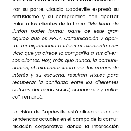
Por su par­te, Clau­dio Cap­de­vi­lle expre­só su
entu­sias­mo y su com­pro­mi­so con apor­tar
valor a los clien­tes de la fir­ma. “
Me lle­na de
ilu­sión poder for­mar par­te de este gran
equi­po que es PROA Comu­ni­ca­ción y apor­
tar mi expe­rien­cia e ideas al exce­len­te ser­
vi­cio que ya ofre­ce la com­pa­ñía a sus diver­
sos clien­tes. Hoy, más que nun­ca, la comu­ni­
ca­ción, el rela­cio­na­mien­to con los gru­pos de
inte­rés y su escu­cha, resul­tan vita­les para
recu­pe­rar la con­fian­za entre los dife­ren­tes
acto­res del teji­do social, eco­nó­mi­co y polí­ti­
co
”, remar­có.
La visión de Cap­de­vi­lle está ali­nea­da con las
ten­den­cias actua­les en el cam­po de la comu­
ni­ca­ción cor­po­ra­ti­va, don­de la inter­ac­ción