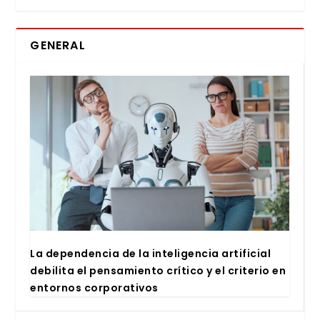
GENERAL
La depen­den­cia de la inte­li­gen­cia arti­fi­cial
debi­li­ta el pen­sa­mien­to crí­ti­co y el cri­te­rio en
entor­nos cor­po­ra­ti­vos