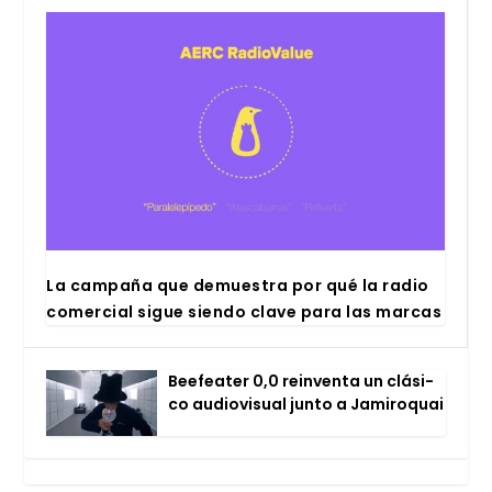
La cam­pa­ña que demues­tra por qué la radio
comer­cial sigue sien­do cla­ve para las mar­cas
Bee­fea­ter 0,0 rein­ven­ta un clá­si­
co audio­vi­sual jun­to a Jami­ro­quai