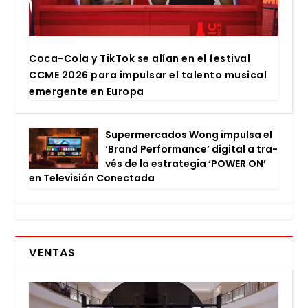
Coca-Cola y Tik­Tok se alían en el fes­ti­val
CCME 2026 para impul­sar el talen­to musi­cal
emer­gen­te en Euro­pa
Super­mer­ca­dos Wong impul­sa el
‘Brand Per­for­man­ce’ digi­tal a tra­
vés de la estra­te­gia ‘POWER ON’
en Tele­vi­sión Conec­ta­da
VENTAS