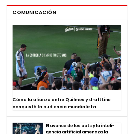
COMUNICACIÓN
Cómo la alian­za entre Quil­mes y draftLi­ne
con­quis­tó la audien­cia mun­dia­lis­ta
El avan­ce de los bots y la inte­li­
gen­cia arti­fi­cial ame­na­za la