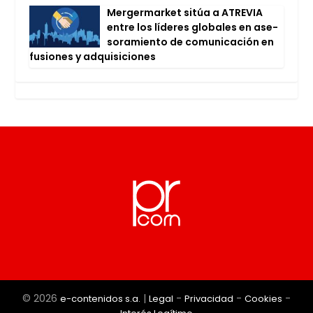
Mer­ger­mar­ket sitúa a ATRE­VIA
entre los líde­res glo­ba­les en ase­
so­ra­mien­to de comu­ni­ca­ción en
fusio­nes y adqui­si­cio­nes
© 2026
|
-
-
-
e-contenidos s.a.
Legal
Privacidad
Cookies