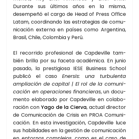
Duran­te sus últi­mos años en la mis­ma,
desem­pe­ñó el car­go de Head of Press Offi­ce
Latam, coor­di­nan­do las estra­te­gias de comu­
ni­ca­ción exter­na en paí­ses como Argen­ti­na,
Bra­sil, Chi­le, Colom­bia y Perú.
El reco­rri­do pro­fe­sio­nal de Cap­de­vi­lle tam­
bién bri­lla por su face­ta aca­dé­mi­ca. En junio
pasa­do, la pres­ti­gio­sa IESE Busi­ness School
publi­có el caso
Ener­sis: una tur­bu­len­ta
amplia­ción de capi­tal | El rol de la comu­ni­
ca­ción en ope­ra­cio­nes finan­cie­ras
, un docu­
men­to ela­bo­ra­do por Cap­de­vi­lle en cola­bo­
ra­ción con
Yago de la Cier­va
, actual direc­tor
de Comu­ni­ca­ción de Cri­sis en PROA Comu­ni­
ca­ción. En esta inves­ti­ga­ción, Cap­de­vi­lle luce
sus habi­li­da­des en la ges­tión de comu­ni­ca­ción
en entor­nos com­ple­jos, como es el caso de