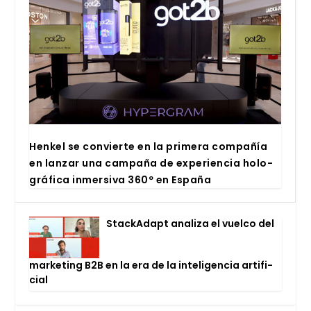
Hen­kel se con­vier­te en la pri­me­ra com­pa­ñía
en lan­zar una cam­pa­ña de expe­rien­cia holo­
grá­fi­ca inmer­si­va 360º en Espa­ña
Stac­kA­dapt ana­li­za el vuel­co del
mar­ke­ting B2B en la era de la inte­li­gen­cia arti­fi­
cial