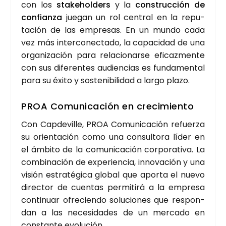
con los
sta­kehol­ders
y la
cons­truc­ción de
con­fian­za
jue­gan un rol cen­tral en la repu­
tación de las empre­sas. En un mun­do cada
vez más inter­co­nec­ta­do, la capa­ci­dad de una
orga­ni­za­ción para rela­cio­nar­se efi­caz­men­te
con sus dife­ren­tes audien­cias es fun­da­men­tal
para su éxi­to y sos­te­ni­bi­li­dad a lar­go pla­zo.
PROA Comu­ni­ca­ción en cre­ci­mien­to
Con Cap­de­vi­lle, PROA Comu­ni­ca­ción refuer­za
su orien­ta­ción como una con­sul­to­ra líder en
el ámbi­to de la comu­ni­ca­ción cor­po­ra­ti­va. La
com­bi­na­ción de expe­rien­cia, inno­va­ción y una
visión estra­té­gi­ca glo­bal que apor­ta el nue­vo
direc­tor de cuen­tas per­mi­ti­rá a la empre­sa
con­ti­nuar ofre­cien­do solu­cio­nes que res­pon­
dan a las nece­si­da­des de un mer­ca­do en
cons­tan­te evo­lu­ción.