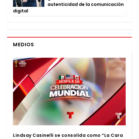
auten­ti­ci­dad de la comu­ni­ca­ción
digi­tal
MEDIOS
Lind­say Casi­ne­lli se con­so­li­da como “La Cara