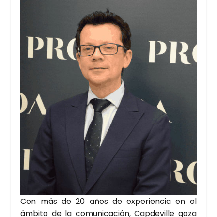
Con más de 20 años de expe­rien­cia en el
ámbi­to de la comu­ni­ca­ción, Cap­de­vi­lle goza