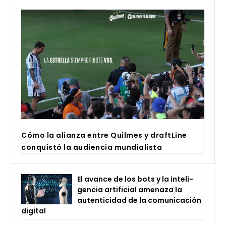
Cómo la alian­za entre Quil­mes y draftLi­ne
con­quis­tó la audien­cia mun­dia­lis­ta
El avan­ce de los bots y la inte­li­
gen­cia arti­fi­cial ame­na­za la
auten­ti­ci­dad de la comu­ni­ca­ción
digi­tal