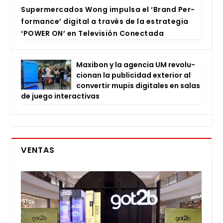
Super­mer­ca­dos Wong impul­sa el ‘Brand Per­
for­man­ce’ digi­tal a tra­vés de la estra­te­gia
‘POWER ON’ en Tele­vi­sión Conec­ta­da
Maxi­bon y la agen­cia UM revo­lu­
cio­nan la publi­ci­dad exte­rior al
con­ver­tir mupis digi­ta­les en salas
de jue­go inter­ac­ti­vas
VENTAS