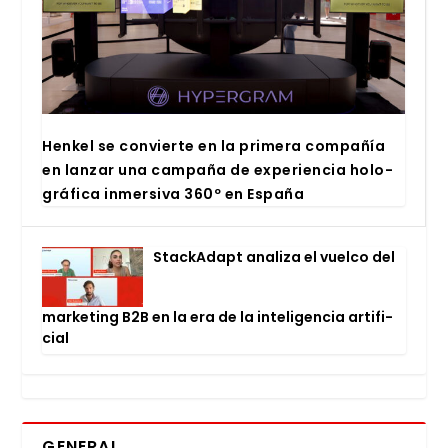
Hen­kel se con­vier­te en la pri­me­ra com­pa­ñía
en lan­zar una cam­pa­ña de expe­rien­cia holo­
grá­fi­ca inmer­si­va 360º en Espa­ña
Stac­kA­dapt ana­li­za el vuel­co del
mar­ke­ting B2B en la era de la inte­li­gen­cia arti­fi­
cial
GENERAL