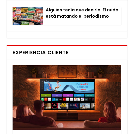
Alguien tenía que decir­lo. El rui­do
está matan­do el perio­dis­mo
EXPERIENCIA CLIENTE