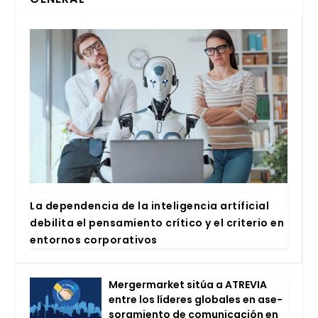
La depen­den­cia de la inte­li­gen­cia arti­fi­cial
debi­li­ta el pen­sa­mien­to crí­ti­co y el cri­te­rio en
entor­nos cor­po­ra­ti­vos
Mer­ger­mar­ket sitúa a ATRE­VIA
entre los líde­res glo­ba­les en ase­
so­ra­mien­to de comu­ni­ca­ción en