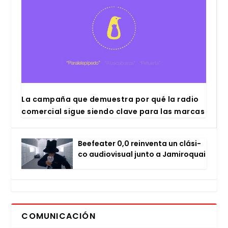
La cam­pa­ña que demues­tra por qué la radio
comer­cial sigue sien­do cla­ve para las mar­cas
Bee­fea­ter 0,0 rein­ven­ta un clá­si­
co audio­vi­sual jun­to a Jami­ro­quai
COMUNICACIÓN