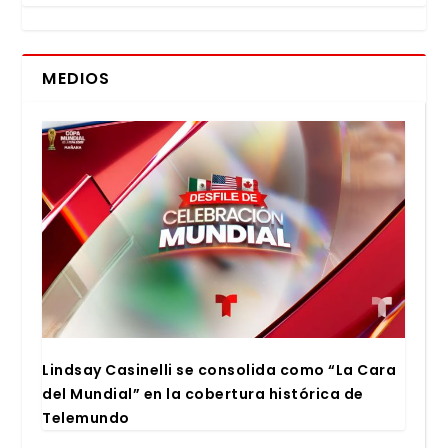
MEDIOS
Lind­say Casi­ne­lli se con­so­li­da como “La Cara
del Mun­dial” en la cober­tu­ra his­tó­ri­ca de
Tele­mun­do