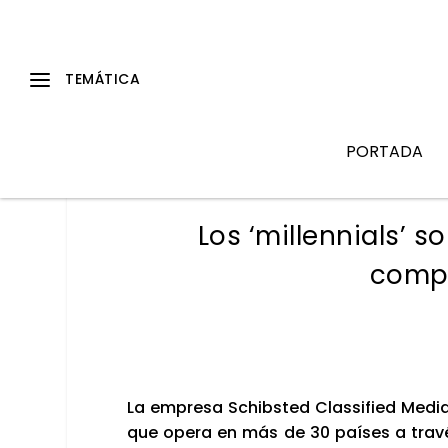
PORTADA
Los ‘millennials’ 
comp
La empre­sa Schibs­ted Clas­si­fied Medi
que ope­ra en más de 30 paí­ses a tra­vé