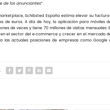
te de los anun­cian­tes
”.
ar­ket­pla­ce, Schibs­ted Espa­ña esti­ma ele­var su fac­tu­ra
es de euros. A día de hoy, la apli­ca­ción para móvi­les d
­nes de veces y tie­ne 70 millo­nes de visi­tas men­sua­les. E
r en el sec­tor del e‑commerce y cre­cer en el mer­ca­do d
se a las actua­les posi­cio­nes de empre­sas como Goo­gle 
: