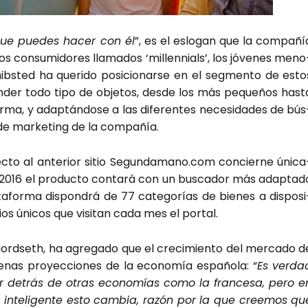
que pue­des hacer con él
”, es el eslo­gan que la com­pa­ñí
 los con­su­mi­do­res lla­ma­dos ‘millen­nials’, los jóve­nes meno
bs­ted ha que­ri­do posi­cio­nar­se en el seg­men­to de esto
n­der todo tipo de obje­tos, des­de los más peque­ños has­t
for­ma, y adap­tán­do­se a las dife­ren­tes nece­si­da­des de bús
 de mar­ke­ting de la com­pa­ñía.
c­to al ante­rior sitio Segundamano.com con­cier­ne úni­ca
2016 el pro­duc­to con­ta­rá con un bus­ca­dor más adap­ta­d
ta­for­ma dis­pon­drá de 77 cate­go­rías de bie­nes a dis­po­si
os úni­cos que visi­tan cada mes el por­tal.
 Nord­seth, ha agre­ga­do que el cre­ci­mien­to del mer­ca­do d
nas pro­yec­cio­nes de la eco­no­mía espa­ño­la: “
Es ver­da
detrás de otras eco­no­mías como la fran­ce­sa, pero e
ía inte­li­gen­te esto cam­bia, razón por la que cree­mos qu