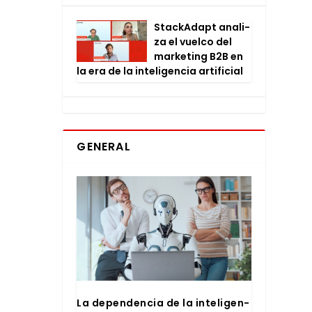
Stac­kA­dapt ana­li­
za el vuel­co del
mar­ke­ting B2B en
la era de la inte­li­gen­cia arti­fi­cial
GENERAL
La depen­den­cia de la inte­li­gen­