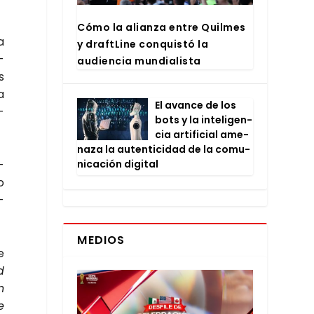
Cómo la alian­za entre Quil­mes
a
y draftLi­ne con­quis­tó la
­
audien­cia mun­dia­lis­ta
s
a
El avan­ce de los
­
bots y la inte­li­gen­
cia arti­fi­cial ame­
na­za la auten­ti­ci­dad de la comu­
­
ni­ca­ción digi­tal
o
­
MEDIOS
e
d
n
e