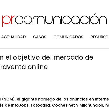
ACTUALIDAD
CASOS
COMUNICADOS
RECURSO
son el objetivo del mercado de
raventa online
a (SCM), el gigan­te norue­go de los anun­cios en Inter­ne
s de Info­Jobs, Foto­ca­sa, Coches.net y Mila­nun­cios, h