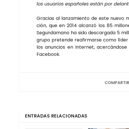
los usua­rios espa­ño­les están por delan­
Gra­cias al lan­za­mien­to de este nue­vo m
ción, que en 2014 alcan­zó los 85 millo­n
Segun­da­mano ha sido des­car­ga­da 5 millo
gru­po pre­ten­de reafir­mar­se como líde
los anun­cios en Inter­net, acer­cán­do­
Face­book.
COMPARTIR
ENTRADAS RELACIONADAS