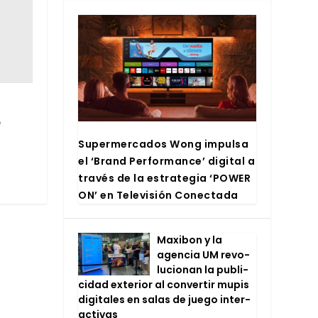
e
Super­mer­ca­dos Wong impul­sa
el ‘Brand Per­for­man­ce’ digi­tal a
tra­vés de la estra­te­gia ‘POWER
ON’ en Tele­vi­sión Conec­ta­da
Maxi­bon y la
agen­cia UM revo­
lu­cio­nan la publi­
ci­dad exte­rior al con­ver­tir mupis
digi­ta­les en salas de jue­go inter­
ac­ti­vas