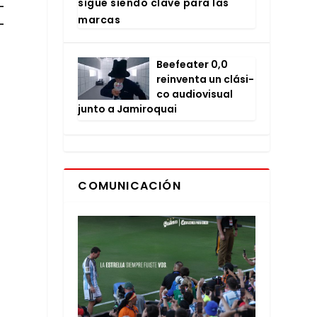
sigue sien­do cla­ve para las
­
mar­cas
­
Bee­fea­ter 0,0
rein­ven­ta un clá­si­
co audio­vi­sual
jun­to a Jami­ro­quai
COMUNICACIÓN