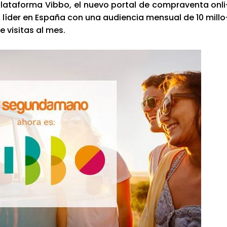
a­ta­for­ma Vib­bo, el nue­vo por­tal de com­pra­ven­ta onli
líder en Espa­ña con una audien­cia men­sual de 10 millo
e visi­tas al mes.