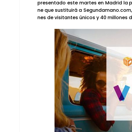
pre­sen­ta­do este mar­tes en Madrid la pl
ne que sus­ti­tui­rá a Segundamano.com, 
nes de visi­tan­tes úni­cos y 40 millo­nes d