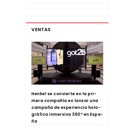
VENTAS
Hen­kel se con­vier­te en la pri­
me­ra com­pa­ñía en lan­zar una
cam­pa­ña de expe­rien­cia holo­
grá­fi­ca inmer­si­va 360º en Espa­
ña