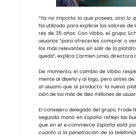
“
Ya no impor­ta lo que posees, sino lo 
ha uti­li­za­do para expli­car los valo­res de
res de 35 años. Con Vib­bo, el gru­po Schi
usua­rios “para ofre­cer­les com­prar o ve
los más rele­van­tes, sin salir de la pla­ta­
que­da”, expli­ca Car­men Limia, direc­to­ra
De momen­to, el cam­bio de Vib­bo res­pe
men­te al dise­ño y al logo, pero antes de 
al usua­rio que al pro­duc­to: la nue­va pla­
ción de los más de diez millo­nes de usua­ri
El con­se­je­ro dele­ga­do del gru­po, Fro­de
segun­da mano en Espa­ña refle­ja las bue­
que en el e‑commerce Espa­ña está por 
cuan­to a la pene­tra­ción de la tele­fo­n