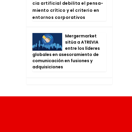
cia arti­fi­cial debi­li­ta el pen­sa­
mien­to crí­ti­co y el cri­te­rio en
entor­nos cor­po­ra­ti­vos
Mer­ger­mar­ket
sitúa a ATRE­VIA
entre los líde­res
glo­ba­les en ase­so­ra­mien­to de
comu­ni­ca­ción en fusio­nes y
adqui­si­cio­nes