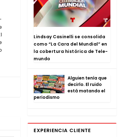
­
e
l
Lind­say Casi­ne­lli se con­so­li­da
e
como “La Cara del Mun­dial” en
o
la cober­tu­ra his­tó­ri­ca de Tele­
mun­do
Alguien tenía que
decir­lo. El rui­do
está matan­do el
perio­dis­mo
EXPERIENCIA CLIENTE