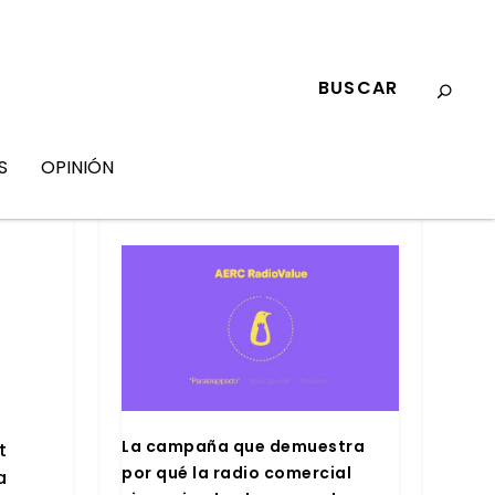
S
OPINIÓN
MARKETING
La cam­pa­ña que demues­tra
t
por qué la radio comer­cial
a