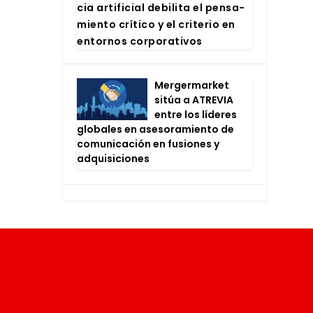
cia arti­fi­cial debi­li­ta el pen­sa­
mien­to crí­ti­co y el cri­te­rio en
entor­nos cor­po­ra­ti­vos
Mer­ger­mar­ket
sitúa a ATRE­VIA
entre los líde­res
glo­ba­les en ase­so­ra­mien­to de
comu­ni­ca­ción en fusio­nes y
adqui­si­cio­nes