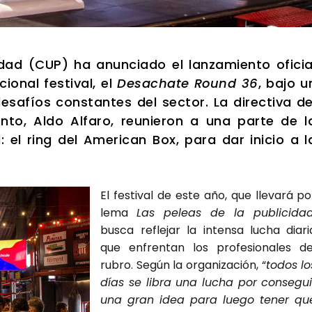
i­dad (CUP) ha anun­cia­do el lan­za­mien­to ofi­cia
o­nal fes­ti­val, el
Des­acha­te Round 36
, bajo u
sa­fíos cons­tan­tes del sec­tor. La direc­ti­va de
en­to,
Aldo Alfa­ro
, reu­nie­ron a una par­te de l
: el ring del Ame­ri­can Box, para dar ini­cio a l
El fes­ti­val de este año, que lle­va­rá po
lema
Las peleas de la publi­ci­da
bus­ca refle­jar la inten­sa lucha dia­ri
que enfren­tan los pro­fe­sio­na­les de
rubro. Según la orga­ni­za­ción, “
todos lo
días se libra una lucha por con­se­gui
una gran idea para lue­go tener qu