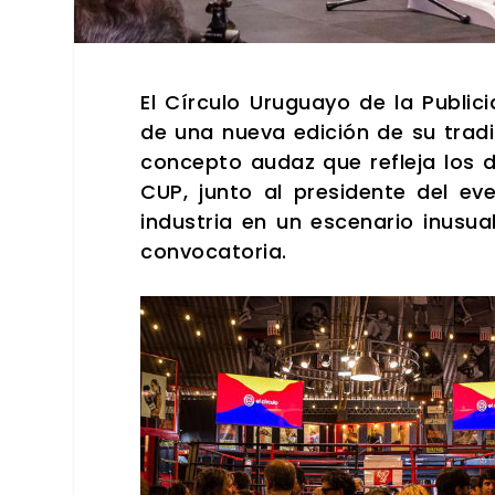
El Círcu­lo Uru­gua­yo de la Publi­c
de una nue­va edi­ción de su tra­di­ci
con­cep­to audaz que refle­ja los de
CUP, jun­to al pre­si­den­te del ev
indus­tria en un esce­na­rio inusual
con­vo­ca­to­ria.