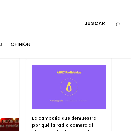
S
OPINIÓN
MARKETING
La cam­pa­ña que demues­tra
por qué la radio comer­cial