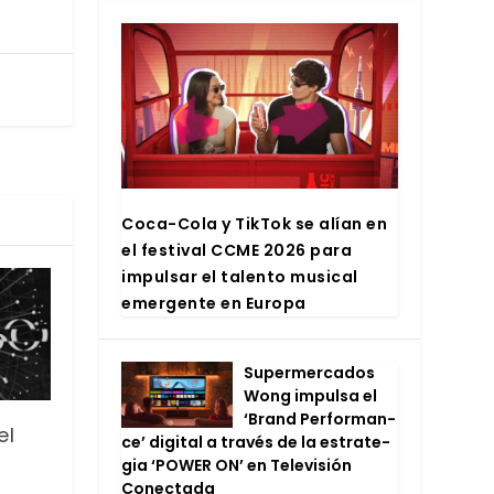
Coca-Cola y Tik­Tok se alían en
el fes­ti­val CCME 2026 para
impul­sar el talen­to musi­cal
emer­gen­te en Euro­pa
Super­mer­ca­dos
Wong impul­sa el
‘Brand Per­for­man­
el
ce’ digi­tal a tra­vés de la estra­te­
gia ‘POWER ON’ en Tele­vi­sión
Conec­ta­da