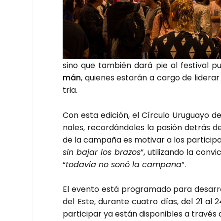
sino que tam­bién dará pie al fes­ti­val publi
mán
, quie­nes esta­rán a car­go de lide­rar
tria.
Con esta edi­ción, el Círcu­lo Uru­gua­yo de
na­les, recor­dán­do­les la pasión detrás d
de la cam­pa­ña es moti­var a los par­ti­ci­p
sin bajar los bra­zos
”, uti­li­zan­do la co
“
toda­vía no sonó la cam­pa­na
”.
El even­to está pro­gra­ma­do para desa­rro
del Este, duran­te cua­tro días, del 21 al 
par­ti­ci­par ya están dis­po­ni­bles a tra­vés