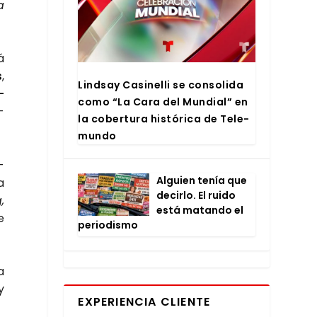
a
á
s
,
Lind­say Casi­ne­lli se con­so­li­da
­
como “La Cara del Mun­dial” en
­
la cober­tu­ra his­tó­ri­ca de Tele­
mun­do
­
Alguien tenía que
a
decir­lo. El rui­do
,
está matan­do el
e
perio­dis­mo
a
y
EXPERIENCIA CLIENTE