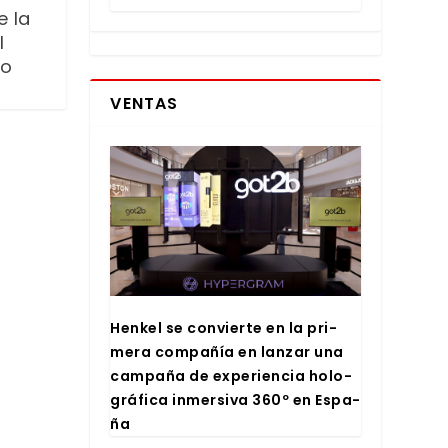
e la
l
co
VENTAS
Hen­kel se con­vier­te en la pri­
me­ra com­pa­ñía en lan­zar una
cam­pa­ña de expe­rien­cia holo­
grá­fi­ca inmer­si­va 360º en Espa­
ña