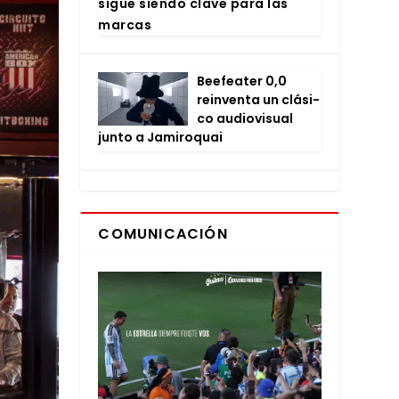
sigue sien­do cla­ve para las
mar­cas
Bee­fea­ter 0,0
rein­ven­ta un clá­si­
co audio­vi­sual
jun­to a Jami­ro­quai
COMUNICACIÓN