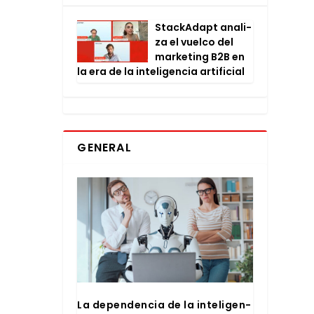
Stac­kA­dapt ana­li­
za el vuel­co del
mar­ke­ting B2B en
la era de la inte­li­gen­cia arti­fi­cial
GENERAL
La depen­den­cia de la inte­li­gen­