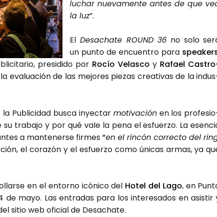
luchar nue­va­men­te antes de que ve
la luz
”.
El
Des­acha­te ROUND 36
no solo ser
un pun­to de encuen­tro para
spea­ker
­ci­ta­rio, pre­si­di­do por
Rocío Velas­co
y
Rafael Cas­tro
 la eva­lua­ción de las mejo­res pie­zas crea­ti­vas de la indus
 la Publi­ci­dad bus­ca inyec­tar
moti­va­ción
en los pro­fe­sio
e su tra­ba­jo y por qué vale la pena el esfuer­zo. La esen­ci
an­tes a man­te­ner­se fir­mes
“
en el rin­cón correc­to del ring
n­vic­ción, el cora­zón y el esfuer­zo como úni­cas armas, ya qu
­llar­se en el entorno icó­ni­co del
Hotel del Lago
, en Pun­t
24 de mayo. Las entra­das para los intere­sa­dos en asis­tir 
 del sitio web ofi­cial de Des­acha­te.