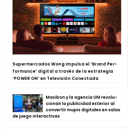
Super­mer­ca­dos Wong impul­sa el ‘Brand Per­
for­man­ce’ digi­tal a tra­vés de la estra­te­gia
‘POWER ON’ en Tele­vi­sión Conec­ta­da
Maxi­bon y la agen­cia UM revo­lu­
cio­nan la publi­ci­dad exte­rior al
con­ver­tir mupis digi­ta­les en salas
de jue­go inter­ac­ti­vas