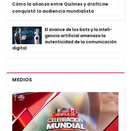
Cómo la alian­za entre Quil­mes y draftLi­ne
con­quis­tó la audien­cia mun­dia­lis­ta
El avan­ce de los bots y la inte­li­
gen­cia arti­fi­cial ame­na­za la
auten­ti­ci­dad de la comu­ni­ca­ción
digi­tal
MEDIOS