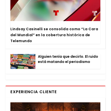
Lind­say Casi­ne­lli se con­so­li­da como “La Cara
del Mun­dial” en la cober­tu­ra his­tó­ri­ca de
Tele­mun­do
Alguien tenía que decir­lo. El rui­do
está matan­do el perio­dis­mo
EXPERIENCIA CLIENTE