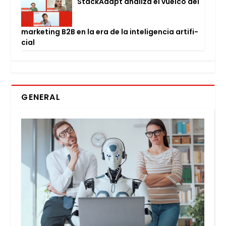
Stac­kA­dapt ana­li­za el vuel­co del
mar­ke­ting B2B en la era de la inte­li­gen­cia arti­fi­
cial
GENERAL