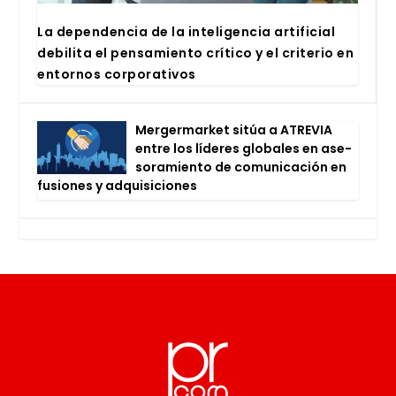
La depen­den­cia de la inte­li­gen­cia arti­fi­cial
debi­li­ta el pen­sa­mien­to crí­ti­co y el cri­te­rio en
entor­nos cor­po­ra­ti­vos
Mer­ger­mar­ket sitúa a ATRE­VIA
entre los líde­res glo­ba­les en ase­
so­ra­mien­to de comu­ni­ca­ción en
fusio­nes y adqui­si­cio­nes