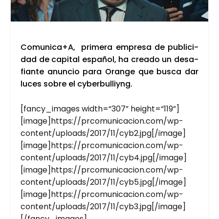
Comunica+A, pri­me­ra empre­sa de publi­ci­
dad de capi­tal espa­ñol, ha crea­do un desa­
fian­te anun­cio para Oran­ge que bus­ca dar
luces sobre el cyber­bu­lliyng.
[fancy_images width=“307” height=“119”]
[image]https://prcomunicacion.com/wp-
content/uploads/2017/11/cyb2.jpg[/image]
[image]https://prcomunicacion.com/wp-
content/uploads/2017/11/cyb4.jpg[/image]
[image]https://prcomunicacion.com/wp-
content/uploads/2017/11/cyb5.jpg[/image]
[image]https://prcomunicacion.com/wp-
content/uploads/2017/11/cyb3.jpg[/image]
[/fancy_images]