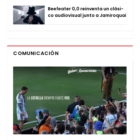
Bee­fea­ter 0,0 rein­ven­ta un clá­si­
co audio­vi­sual jun­to a Jami­ro­quai
COMUNICACIÓN