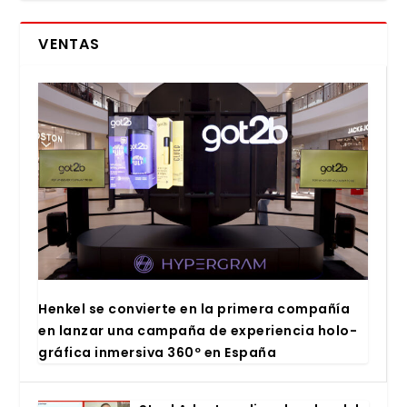
VENTAS
Hen­kel se con­vier­te en la pri­me­ra com­pa­ñía
en lan­zar una cam­pa­ña de expe­rien­cia holo­
grá­fi­ca inmer­si­va 360º en Espa­ña