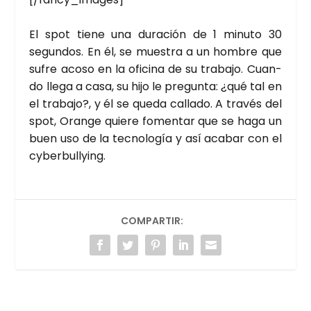
El spot tie­ne una dura­ción de 1 minu­to 30
segun­dos. En él, se mues­tra a un hom­bre que
sufre aco­so en la ofi­ci­na de su tra­ba­jo. Cuan­
do lle­ga a casa, su hijo le pre­gun­ta: ¿qué tal en
el tra­ba­jo?, y él se que­da calla­do. A tra­vés del
spot, Oran­ge quie­re fomen­tar que se haga un
buen uso de la tec­no­lo­gía y así aca­bar con el
cyber­bull­ying.
COMPARTIR: