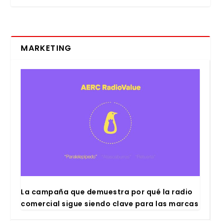
MARKETING
La cam­pa­ña que demues­tra por qué la radio
comer­cial sigue sien­do cla­ve para las mar­cas