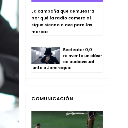
La cam­pa­ña que demues­tra
por qué la radio comer­cial
sigue sien­do cla­ve para las
mar­cas
Bee­fea­ter 0,0
rein­ven­ta un clá­si­
co audio­vi­sual
jun­to a Jami­ro­quai
COMUNICACIÓN