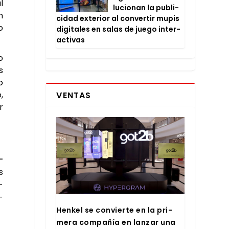
l
lu­cio­nan la publi­
n
ci­dad exte­rior al con­ver­tir mupis
o
digi­ta­les en salas de jue­go inter­
ac­ti­vas
o
s
o
,
VENTAS
r
­
s
­
­
Hen­kel se con­vier­te en la pri­
me­ra com­pa­ñía en lan­zar una