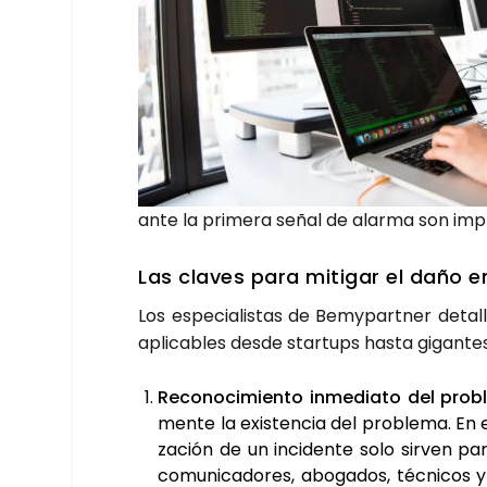
ante la pri­me­ra señal de alar­ma son impre
Las cla­ves para miti­gar el daño e
Los espe­cia­lis­tas de Bemy­part­ner deta­l
apli­ca­bles des­de star­tups has­ta gigan­tes
Reco­no­ci­mien­to inme­dia­to del pro­b
men­te la exis­ten­cia del pro­ble­ma. En e
za­ción de un inci­den­te solo sir­ven pa
comu­ni­ca­do­res, abo­ga­dos, téc­ni­cos 