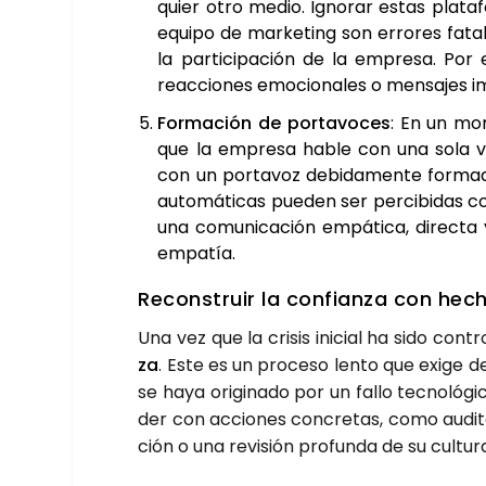
quier otro medio. Igno­rar estas pla­ta­fo
equi­po de mar­ke­ting son erro­res fata­l
la par­ti­ci­pa­ción de la empre­sa. Por e
reac­cio­nes emo­cio­na­les o men­sa­jes 
For­ma­ción de por­ta­vo­ces
: En un mom
que la empre­sa hable con una sola voz
con un por­ta­voz debi­da­men­te for­ma­do
auto­má­ti­cas pue­den ser per­ci­bi­das co
una comu­ni­ca­ción empá­ti­ca, direc­ta 
empa­tía.
Recons­truir la con­fian­za con hec
Una vez que la cri­sis ini­cial ha sido con­t
za
. Este es un pro­ce­so len­to que exi­ge d
se haya ori­gi­na­do por un fallo tec­no­ló­g
der con accio­nes con­cre­tas, como audi­to­rí
ción o una revi­sión pro­fun­da de su cul­tu­r