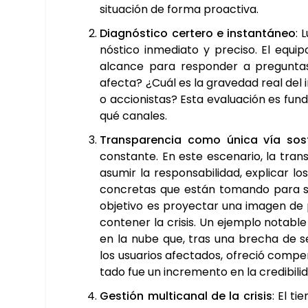
situa­ción de for­ma proac­ti­va.
Diag­nós­ti­co cer­te­ro e ins­tan­tá­neo
: 
nós­ti­co inme­dia­to y pre­ci­so. El equi­
alcan­ce para res­pon­der a pre­gun­tas
afec­ta? ¿Cuál es la gra­ve­dad real del i
o accio­nis­tas? Esta eva­lua­ción es fun­d
qué cana­les.
Trans­pa­ren­cia como úni­ca vía sos­te
cons­tan­te. En este esce­na­rio, la tra
asu­mir la res­pon­sa­bi­li­dad, expli­car
con­cre­tas que están toman­do para solu
obje­ti­vo es pro­yec­tar una ima­gen de p
con­te­ner la cri­sis. Un ejem­plo nota­bl
en la nube que, tras una bre­cha de segu­
los usua­rios afec­ta­dos, ofre­ció com­pen
ta­do fue un incre­men­to en la cre­di­bi­l
Ges­tión mul­ti­ca­nal de la cri­sis
: El t