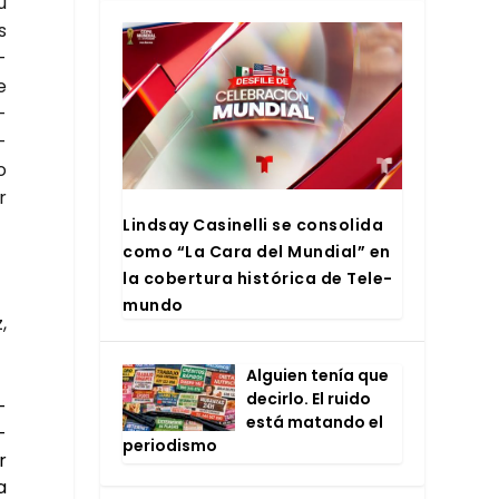
u
s
­
e
­
­
o
r
Lind­say Casi­ne­lli se con­so­li­da
como “La Cara del Mun­dial” en
la cober­tu­ra his­tó­ri­ca de Tele­
mun­do
,
Alguien tenía que
decir­lo. El rui­do
­
está matan­do el
­
perio­dis­mo
r
a