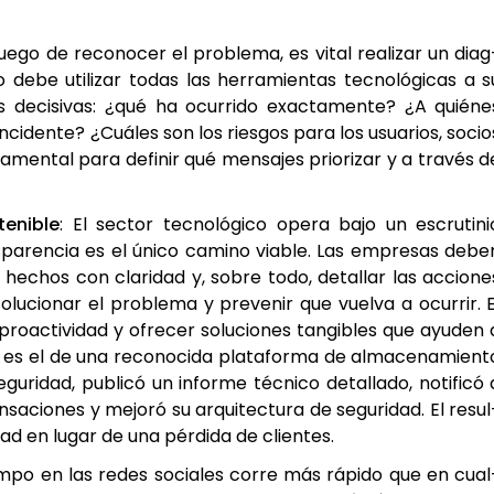
Lue­go de reco­no­cer el pro­ble­ma, es vital rea­li­zar un diag
po debe uti­li­zar todas las herra­mien­tas tec­no­ló­gi­cas a s
 deci­si­vas: ¿qué ha ocu­rri­do exac­ta­men­te? ¿A quié­ne
nci­den­te? ¿Cuá­les son los ries­gos para los usua­rios, socio
a­men­tal para defi­nir qué men­sa­jes prio­ri­zar y a tra­vés d
­ni­ble
: El sec­tor tec­no­ló­gi­co ope­ra bajo un escru­ti­ni
ns­pa­ren­cia es el úni­co camino via­ble. Las empre­sas debe
 los hechos con cla­ri­dad y, sobre todo, deta­llar las accio­ne
­cio­nar el pro­ble­ma y pre­ve­nir que vuel­va a ocu­rrir. E
roac­ti­vi­dad y ofre­cer solu­cio­nes tan­gi­bles que ayu­den 
e es el de una reco­no­ci­da pla­ta­for­ma de alma­ce­na­mien­t
ri­dad, publi­có un infor­me téc­ni­co deta­lla­do, noti­fi­có 
­sa­cio­nes y mejo­ró su arqui­tec­tu­ra de segu­ri­dad. El resul
i­dad en lugar de una pér­di­da de clien­tes.
iem­po en las redes socia­les corre más rápi­do que en cual