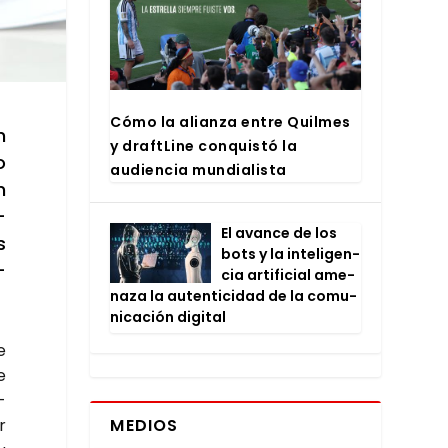
Cómo la alian­za entre Quil­mes
n
y draftLi­ne con­quis­tó la
o
audien­cia mun­dia­lis­ta
n
­
El avan­ce de los
s
bots y la inte­li­gen­
­
cia arti­fi­cial ame­
na­za la auten­ti­ci­dad de la comu­
ni­ca­ción digi­tal
e
e
­
MEDIOS
r