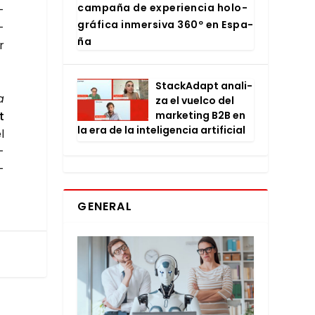
cam­pa­ña de expe­rien­cia holo­
­
grá­fi­ca inmer­si­va 360º en Espa­
­
ña
r
Stac­kA­dapt ana­li­
a
za el vuel­co del
t
mar­ke­ting B2B en
la era de la inte­li­gen­cia arti­fi­cial
l
­
­
GENERAL