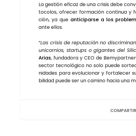
La ges­tión efi­caz de una cri­sis debe con­ve
to­co­los, ofre­cer for­ma­ción con­ti­nua y 
ción, ya que
anti­ci­par­se a los pro­ble­
ante ellos.
“
Las cri­sis de repu­tación no dis­cri­mi­n
uni­cor­nios, star­tups o gigan­tes del Sil
Arias
, fun­da­do­ra y CEO de Bemy­part­ner. 
sec­tor tec­no­ló­gi­co no solo pue­de sor­te
ni­da­des para evo­lu­cio­nar y for­ta­le­cer
bi­li­dad pue­de ser un camino hacia una mayor
COMPARTIR