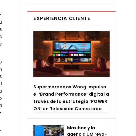
­
EXPERIENCIA CLIENTE
u
s
s
e
o
n
s
l
Super­mer­ca­dos Wong impul­sa
a
el ‘Brand Per­for­man­ce’ digi­tal a
o
tra­vés de la estra­te­gia ‘POWER
a
ON’ en Tele­vi­sión Conec­ta­da
­
Maxi­bon y la
­
agen­cia UM revo­