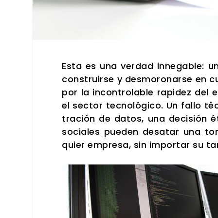
Esta es una ver­dad inne­ga­ble: u
cons­truir­se y des­mo­ro­nar­se en 
por la incon­tro­la­ble rapi­dez del e
el sec­tor tec­no­ló­gi­co. Un fallo t
tra­ción de datos, una deci­sión é
socia­les pue­den des­atar una to
quier empre­sa, sin impor­tar su tam