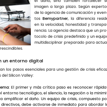
el daño, sino tam­bién for­ta­le­cer s
ima­gen a lar­go pla­zo. Según exper­to
de la agen­cia de comu­ni­ca­ción y even
tos
Bemy­part­ner
, la dife­ren­cia resi­d
en la velo­ci­dad, hones­ti­dad y trans­pa
ren­cia. La agen­cia des­ta­ca que un pro
to­co­lo de cri­sis pre­de­fi­ni­do y un equi­p
mul­ti­dis­ci­pli­nar pre­pa­ra­do para actua
s­cin­di­bles.
n un entorno digi­tal
lan los pasos esen­cia­les para una ges­tión de cri­sis efi­caz
 del Sili­con Valley:
le­ma
: El pri­mer y más crí­ti­co paso es reco­no­cer rápi­da
l entorno tec­no­ló­gi­co, el silen­cio, la nega­ción o la mini­mi
ra ampli­fi­car el daño. Un equi­po de cri­sis, com­pues­to po
y direc­ti­vos, debe acti­var­se de inme­dia­to para abor­dar l