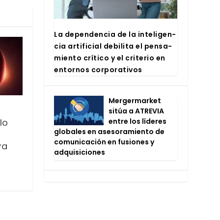
La depen­den­cia de la inte­li­gen­
cia arti­fi­cial debi­li­ta el pen­sa­
mien­to crí­ti­co y el cri­te­rio en
entor­nos cor­po­ra­ti­vos
Mer­ger­mar­ket
sitúa a ATRE­VIA
lo
entre los líde­res
glo­ba­les en ase­so­ra­mien­to de
comu­ni­ca­ción en fusio­nes y
va
adqui­si­cio­nes