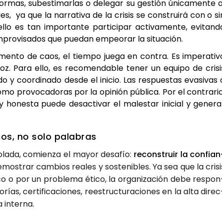
r­mas, sub­es­ti­mar­las o dele­gar su ges­tión úni­ca­men­te a
es, ya que la narra­ti­va de la cri­sis se cons­trui­rá con o si
llo es tan impor­tan­te par­ti­ci­par acti­va­men­te, evi­tan­d
impro­vi­sa­dos que pue­dan empeo­rar la situa­ción.
en­to de caos, el tiem­po jue­ga en con­tra. Es impe­ra­ti­v
. Para ello, es reco­men­da­ble tener un equi­po de cri­si
 y coor­di­na­do des­de el ini­cio. Las res­pues­tas eva­si­vas 
mo pro­vo­ca­do­ras por la opi­nión públi­ca. Por el con­tra­rio
y hones­ta pue­de des­ac­ti­var el males­tar ini­cial y gene­ra
hos, no solo pala­bras
ro­la­da, comien­za el mayor desa­fío:
recons­truir la con­fian
emos­trar cam­bios reales y sos­te­ni­bles. Ya sea que la cri­si
i­co o por un pro­ble­ma éti­co, la orga­ni­za­ción debe res­pon
as, cer­ti­fi­ca­cio­nes, rees­truc­tu­ra­cio­nes en la alta direc
a inter­na.