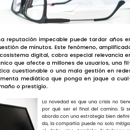
na repu­tación impe­ca­ble pue­de tar­dar años e
cues­tión de minu­tos. Este fenó­meno, ampli­fi­ca­d
co­sis­te­ma digi­tal, cobra espe­cial rele­van­cia e
éc­ni­co que afec­te a millo­nes de usua­rios, una fil
ti­ca cues­tio­na­ble o una mala ges­tión en rede
r­men­ta mediá­ti­ca que pon­ga en jaque a cual
a­ño o pres­ti­gio.
La nove­dad es que una cri­sis no tie­n
por qué ser el final del camino. Si s
abor­da con una estra­te­gia bien defi­ni
da, la com­pa­ñía pue­de no solo miti­ga