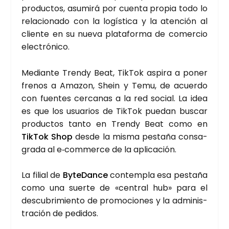
pro­duc­tos, asu­mi­rá por cuen­ta pro­pia todo lo
rela­cio­na­do con la logís­ti­ca y la aten­ción al
clien­te en su nue­va pla­ta­for­ma de comer­cio
elec­tró­ni­co.
Median­te Trendy Beat, Tik­Tok aspi­ra a poner
fre­nos a Ama­zon, Shein y Temu, de acuer­do
con fuen­tes cer­ca­nas a la red social. La idea
es que los usua­rios de Tik­Tok pue­dan bus­car
pro­duc­tos tan­to en Trendy Beat como en
Tik­Tok Shop
des­de la mis­ma pes­ta­ña con­sa­
gra­da al e‑commerce de la apli­ca­ción.
La filial de
Byte­Dan­ce
con­tem­pla esa pes­ta­ña
como una suer­te de «cen­tral hub» para el
des­cu­bri­mien­to de pro­mo­cio­nes y la admi­nis­
tra­ción de pedi­dos.