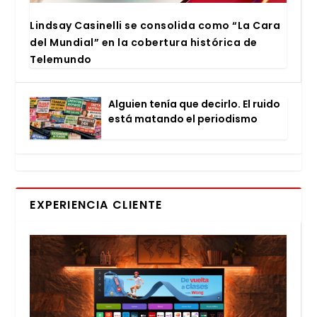
Lind­say Casi­ne­lli se con­so­li­da como “La Cara
del Mun­dial” en la cober­tu­ra his­tó­ri­ca de
Tele­mun­do
Alguien tenía que decir­lo. El rui­do
está matan­do el perio­dis­mo
EXPERIENCIA CLIENTE