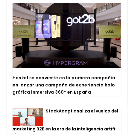
Hen­kel se con­vier­te en la pri­me­ra com­pa­ñía
en lan­zar una cam­pa­ña de expe­rien­cia holo­
grá­fi­ca inmer­si­va 360º en Espa­ña
Stac­kA­dapt ana­li­za el vuel­co del
mar­ke­ting B2B en la era de la inte­li­gen­cia arti­fi­