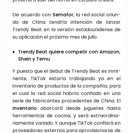
De acuer­do con
Sema­for
, la red social oriun­
da de Chi­na ten­dría inten­ción de lan­zar
Trendy Beat en la ver­sión esta­dou­ni­den­se de
su apli­ca­ción el pró­xi­mo mes de julio.
Trendy Beat quie­re com­pe­tir con Ama­zon,
Shein y Temu
Y pues­to que el debut de Trendy Beat es inmi­
nen­te, Tik­Tok esta­ría tra­ba­jan­do ya en el
inven­ta­rio de pro­duc­tos de la com­pa­ñía, para
el cual la red social habría con­fia­do en una
serie de fabri­can­tes pro­ce­den­tes de Chi­na. El
inven­ta­rio
abar­ca­rá des­de jugue­tes has­ta
herra­mien­tas de coci­na, y será extra­or­di­na­
ria­men­te varia­do. Y aun­que Tik­Tok con­fia­rá en
pro­vee­do­res exter­nos para apro­vi­sio­nar­se de