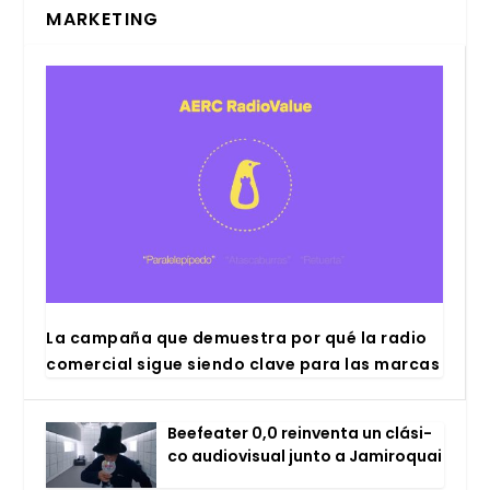
MARKETING
La cam­pa­ña que demues­tra por qué la radio
comer­cial sigue sien­do cla­ve para las mar­cas
Bee­fea­ter 0,0 rein­ven­ta un clá­si­
co audio­vi­sual jun­to a Jami­ro­quai