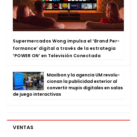
Super­mer­ca­dos Wong impul­sa el ‘Brand Per­
for­man­ce’ digi­tal a tra­vés de la estra­te­gia
‘POWER ON’ en Tele­vi­sión Conec­ta­da
Maxi­bon y la agen­cia UM revo­lu­
cio­nan la publi­ci­dad exte­rior al
con­ver­tir mupis digi­ta­les en salas
de jue­go inter­ac­ti­vas
VENTAS