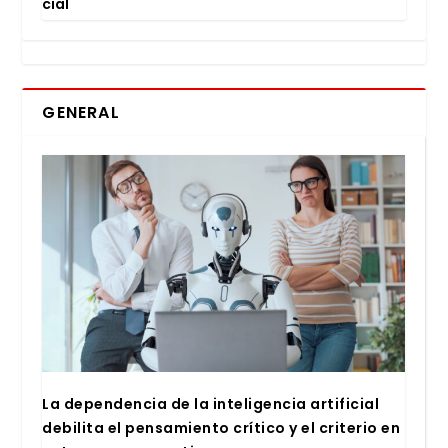
cial
GENERAL
La depen­den­cia de la inte­li­gen­cia arti­fi­cial
debi­li­ta el pen­sa­mien­to crí­ti­co y el cri­te­rio en