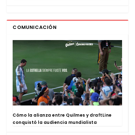
COMUNICACIÓN
Cómo la alian­za entre Quil­mes y draftLi­ne
con­quis­tó la audien­cia mun­dia­lis­ta