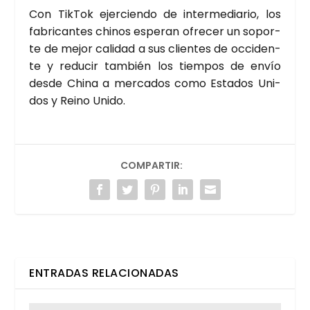
Con Tik­Tok ejer­cien­do de inter­me­dia­rio, los
fabri­can­tes chi­nos espe­ran ofre­cer un sopor­
te de mejor cali­dad a sus clien­tes de occi­den­
te y redu­cir tam­bién los tiem­pos de envío
des­de Chi­na a mer­ca­dos como Esta­dos Uni­
dos y Rei­no Uni­do.
COMPARTIR:
ENTRADAS RELACIONADAS