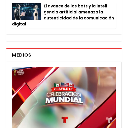
El avan­ce de los bots y la inte­li­
gen­cia arti­fi­cial ame­na­za la
auten­ti­ci­dad de la comu­ni­ca­ción
digi­tal
MEDIOS