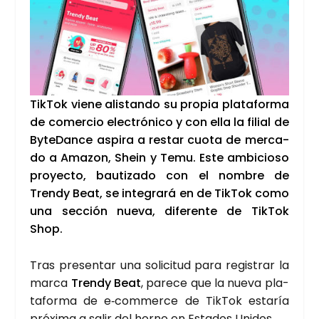
Tik­Tok vie­ne alis­tan­do su pro­pia pla­ta­for­ma
de comer­cio elec­tró­ni­co y con ella la filial de
Byte­Dan­ce aspi­ra a res­tar cuo­ta de mer­ca­
do a Ama­zon, Shein y Temu. Este ambi­cio­so
pro­yec­to, bau­ti­za­do con el nom­bre de
Trendy Beat, se inte­gra­rá en de Tik­Tok como
una sec­ción nue­va, dife­ren­te de Tik­Tok
Shop.
Tras pre­sen­tar una soli­ci­tud para regis­trar la
mar­ca
Trendy Beat
, pare­ce que la nue­va pla­
ta­for­ma de e‑commerce de Tik­Tok esta­ría
pró­xi­ma a salir del horno en Esta­dos Uni­dos.