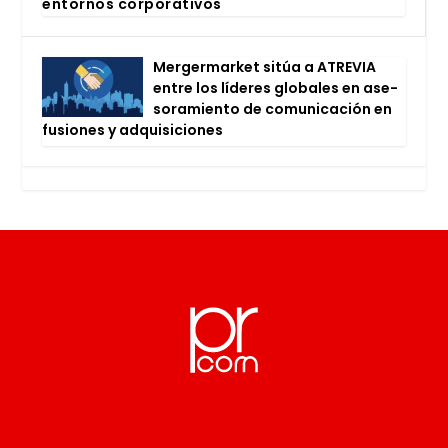
entor­nos cor­po­ra­ti­vos
Mer­ger­mar­ket sitúa a ATRE­VIA
entre los líde­res glo­ba­les en ase­
so­ra­mien­to de comu­ni­ca­ción en
fusio­nes y adqui­si­cio­nes