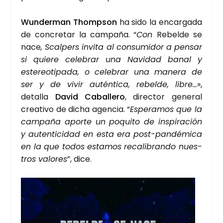
Wun­der­man Thom­pson
ha sido la encar­ga­da
de con­cre­tar la cam­pa­ña. “
Con
Rebel­de se
nace
, Scal­pers invi­ta al con­su­mi­dor a pen­sar
si quie­re cele­brar una Navi­dad banal y
este­reo­ti­pa­da, o cele­brar una mane­ra de
ser y de vivir autén­ti­ca, rebel­de, libre…
»,
deta­lla
David Caba­lle­ro
, direc­tor gene­ral
crea­ti­vo de dicha agen­cia. “
Espe­ra­mos que la
cam­pa­ña apor­te un poqui­to de ins­pi­ra­ción
y auten­ti­ci­dad en esta era post-pan­dé­mi­ca
en la que todos esta­mos reca­li­bran­do nues­
tros valo­res
”, dice.