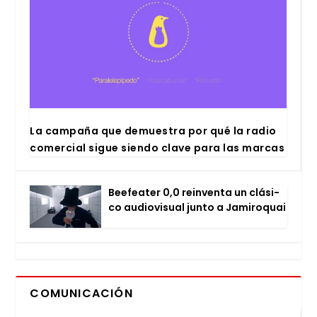
La cam­pa­ña que demues­tra por qué la radio
comer­cial sigue sien­do cla­ve para las mar­cas
Bee­fea­ter 0,0 rein­ven­ta un clá­si­
co audio­vi­sual jun­to a Jami­ro­quai
COMUNICACIÓN