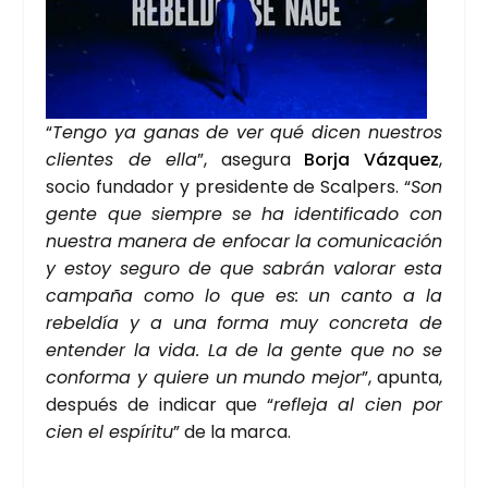
“
Ten­go ya ganas de ver qué dicen nues­tros
clien­tes de ella
”, ase­gu­ra
Bor­ja Váz­quez
,
socio fun­da­dor y pre­si­den­te de Scal­pers. “
Son
gen­te que siem­pre se ha iden­ti­fi­ca­do con
nues­tra mane­ra de enfo­car la comu­ni­ca­ción
y estoy segu­ro de que sabrán valo­rar esta
cam­pa­ña como lo que es: un can­to a la
rebel­día y a una for­ma muy con­cre­ta de
enten­der la vida. La de la gen­te que no se
con­for­ma y quie­re un mun­do mejor
”, apun­ta,
des­pués de indi­car que “
refle­ja al cien por
cien el espí­ri­tu
” de la mar­ca.