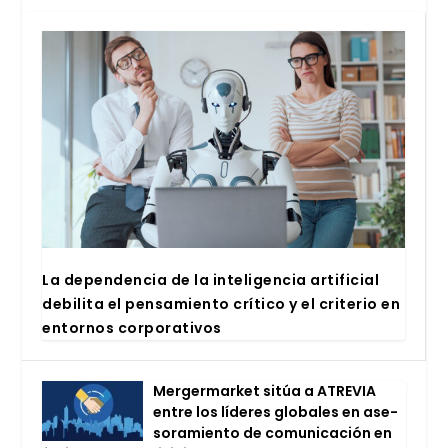
La depen­den­cia de la inte­li­gen­cia arti­fi­cial
debi­li­ta el pen­sa­mien­to crí­ti­co y el cri­te­rio en
entor­nos cor­po­ra­ti­vos
Mer­ger­mar­ket sitúa a ATRE­VIA
entre los líde­res glo­ba­les en ase­
so­ra­mien­to de comu­ni­ca­ción en