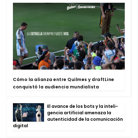
Cómo la alian­za entre Quil­mes y draftLi­ne
con­quis­tó la audien­cia mun­dia­lis­ta
El avan­ce de los bots y la inte­li­
gen­cia arti­fi­cial ame­na­za la
auten­ti­ci­dad de la comu­ni­ca­ción
digi­tal