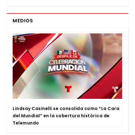
MEDIOS
Lind­say Casi­ne­lli se con­so­li­da como “La Cara
del Mun­dial” en la cober­tu­ra his­tó­ri­ca de
Tele­mun­do