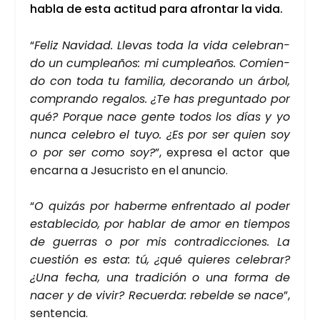
habla de esta acti­tud para afron­tar la vida.
“
Feliz Navi­dad. Lle­vas toda la vida cele­bran­
do un cum­plea­ños: mi cum­plea­ños. Comien­
do con toda tu fami­lia, deco­ran­do un árbol,
com­pran­do rega­los. ¿Te has pre­gun­ta­do por
qué? Por­que nace gen­te todos los días y yo
nun­ca cele­bro el tuyo. ¿Es por ser quien soy
o por ser como soy?
”, expre­sa el actor que
encar­na a Jesu­cris­to en el anun­cio.
“
O qui­zás por haber­me enfren­ta­do al poder
esta­ble­ci­do, por hablar de amor en tiem­pos
de gue­rras o por mis con­tra­dic­cio­nes. La
cues­tión es esta: tú, ¿qué quie­res cele­brar?
¿Una fecha, una tra­di­ción o una for­ma de
nacer y de vivir? Recuer­da: rebel­de se nace
”,
sen­ten­cia.