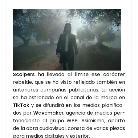
Scal­pers
ha lle­va­do al lími­te ese carác­ter
rebel­de, que se ha vis­to refle­ja­do tam­bién en
ante­rio­res cam­pa­ñas publi­ci­ta­rias. La acción
se ha estre­na­do en el canal de la mar­ca en
Tik­Tok
y se difun­di­rá en los medios pla­ni­fi­ca­
dos por
Wave­ma­ker
, agen­cia de medios per­
te­ne­cien­te al gru­po WPP. Asi­mis­mo, apar­te
de la obra audio­vi­sual, cons­ta de varias pie­zas
para medios digi­ta­les y exte­rior.