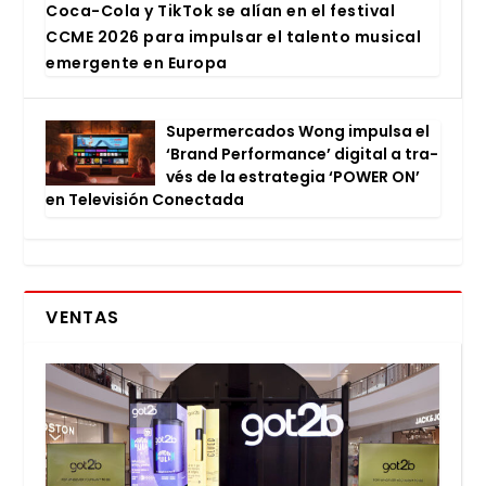
Coca-Cola y Tik­Tok se alían en el fes­ti­val
CCME 2026 para impul­sar el talen­to musi­cal
emer­gen­te en Euro­pa
Super­mer­ca­dos Wong impul­sa el
‘Brand Per­for­man­ce’ digi­tal a tra­
vés de la estra­te­gia ‘POWER ON’
en Tele­vi­sión Conec­ta­da
VENTAS