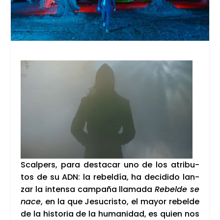
Scal­pers, para des­ta­car uno de los atri­bu­
tos de su ADN: la rebel­día, ha deci­di­do lan­
zar la inten­sa cam­pa­ña lla­ma­da
Rebel­de se
nace
, en la que Jesu­cris­to, el mayor rebel­de
de la his­to­ria de la huma­ni­dad, es quien nos