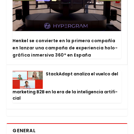
Hen­kel se con­vier­te en la pri­me­ra com­pa­ñía
en lan­zar una cam­pa­ña de expe­rien­cia holo­
grá­fi­ca inmer­si­va 360º en Espa­ña
Stac­kA­dapt ana­li­za el vuel­co del
mar­ke­ting B2B en la era de la inte­li­gen­cia arti­fi­
cial
GENERAL