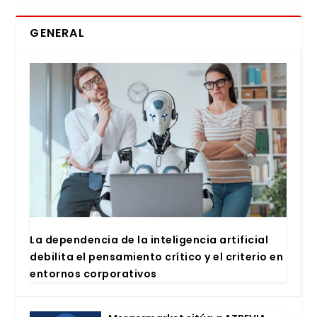
GENERAL
La depen­den­cia de la inte­li­gen­cia arti­fi­cial
debi­li­ta el pen­sa­mien­to crí­ti­co y el cri­te­rio en
entor­nos cor­po­ra­ti­vos