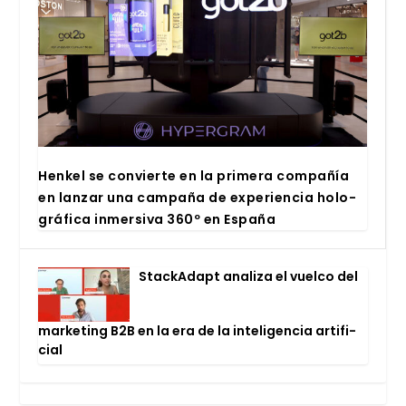
Hen­kel se con­vier­te en la pri­me­ra com­pa­ñía
en lan­zar una cam­pa­ña de expe­rien­cia holo­
grá­fi­ca inmer­si­va 360º en Espa­ña
Stac­kA­dapt ana­li­za el vuel­co del
mar­ke­ting B2B en la era de la inte­li­gen­cia arti­fi­
cial