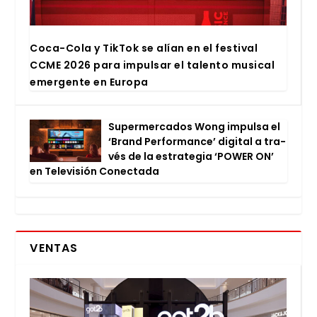
Coca-Cola y Tik­Tok se alían en el fes­ti­val
CCME 2026 para impul­sar el talen­to musi­cal
emer­gen­te en Euro­pa
Super­mer­ca­dos Wong impul­sa el
‘Brand Per­for­man­ce’ digi­tal a tra­
vés de la estra­te­gia ‘POWER ON’
en Tele­vi­sión Conec­ta­da
VENTAS