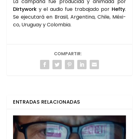
La cam­pa­ña fue pro­du­ci­da y ani­ma­da por
Dirty­work
y el audio fue tra­ba­ja­do por
Hefty
.
Se eje­cu­ta­rá en Bra­sil, Argen­ti­na, Chi­le, Méxi­
co, Uru­guay y Colom­bia.
COMPARTIR:
ENTRADAS RELACIONADAS