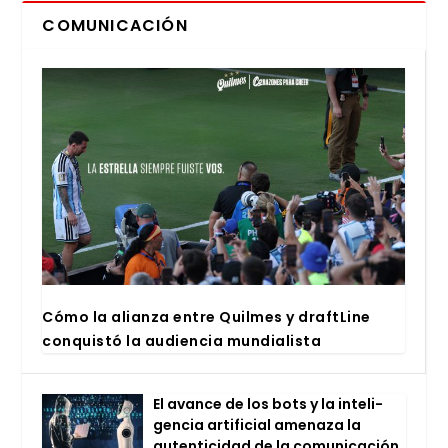
COMUNICACIÓN
Cómo la alian­za entre Quil­mes y draftLi­ne
con­quis­tó la audien­cia mun­dia­lis­ta
El avan­ce de los bots y la inte­li­
gen­cia arti­fi­cial ame­na­za la
auten­ti­ci­dad de la comu­ni­ca­ción