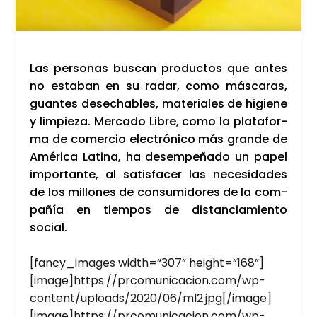
Las per­so­nas bus­can pro­duc­tos que antes
no esta­ban en su radar, como más­ca­ras,
guan­tes dese­cha­bles, mate­ria­les de higie­ne
y lim­pie­za. Mer­ca­do Libre, como la pla­ta­for­
ma de comer­cio elec­tró­ni­co más gran­de de
Amé­ri­ca Lati­na, ha desem­pe­ña­do un papel
impor­tan­te, al satis­fa­cer las nece­si­da­des
de los millo­nes de con­su­mi­do­res de la com­
pa­ñía en tiem­pos de dis­tan­cia­mien­to
social.
[fancy_images width=“307” height=“168”]
[image]https://prcomunicacion.com/wp-
content/uploads/2020/06/ml2.jpg[/image]
[image]https://prcomunicacion.com/wp-