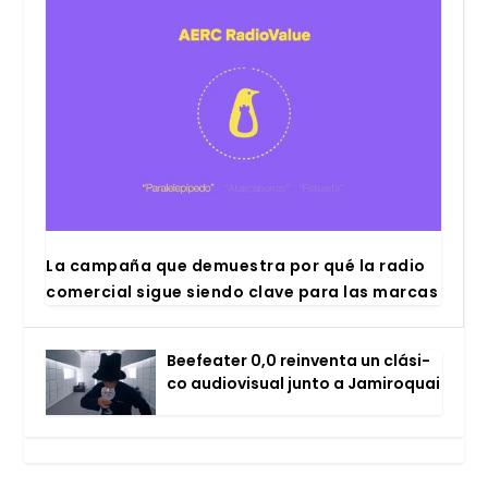
La cam­pa­ña que demues­tra por qué la radio
comer­cial sigue sien­do cla­ve para las mar­cas
Bee­fea­ter 0,0 rein­ven­ta un clá­si­
co audio­vi­sual jun­to a Jami­ro­quai