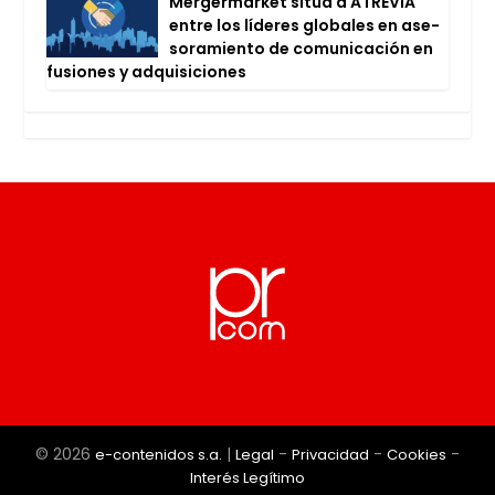
Mer­ger­mar­ket sitúa a ATRE­VIA
entre los líde­res glo­ba­les en ase­
so­ra­mien­to de comu­ni­ca­ción en
fusio­nes y adqui­si­cio­nes
© 2026
|
-
-
-
e-contenidos s.a.
Legal
Privacidad
Cookies
Interés Legítimo