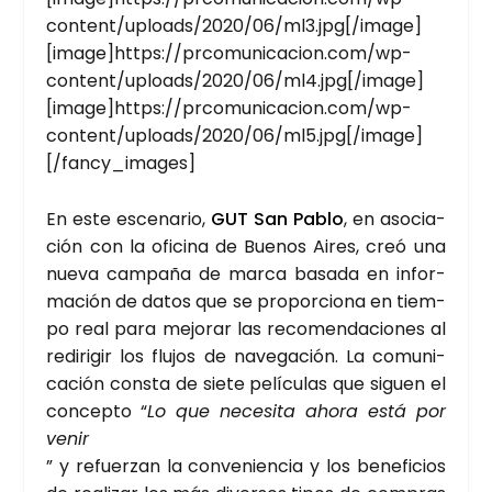
content/uploads/2020/06/ml3.jpg[/image]
[image]https://prcomunicacion.com/wp-
content/uploads/2020/06/ml4.jpg[/image]
[image]https://prcomunicacion.com/wp-
content/uploads/2020/06/ml5.jpg[/image]
[/fancy_images]
En este esce­na­rio,
GUT San Pablo
, en aso­cia­
ción con la ofi­ci­na de Bue­nos Aires, creó una
nue­va cam­pa­ña de mar­ca basa­da en infor­
ma­ción de datos que se pro­por­cio­na en tiem­
po real para mejo­rar las reco­men­da­cio­nes al
redi­ri­gir los flu­jos de nave­ga­ción. La comu­ni­
ca­ción cons­ta de sie­te pelí­cu­las que siguen el
con­cep­to “
Lo que nece­si­ta aho­ra está por
venir
” y refuer­zan la con­ve­nien­cia y los bene­fi­cios