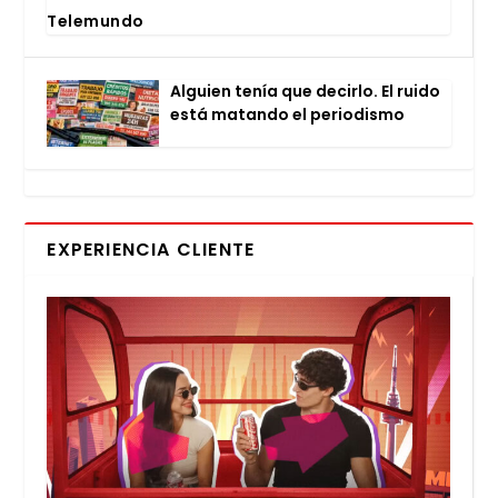
Tele­mun­do
Alguien tenía que decir­lo. El rui­do
está matan­do el perio­dis­mo
EXPERIENCIA CLIENTE