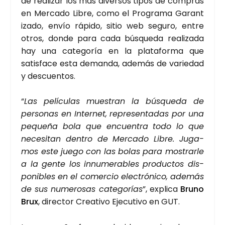
de rea­li­zar los más diver­sos tipos de com­pras
en Mer­ca­do Libre, como el Pro­gra­ma Garan­t
i­za­do, envío rápi­do, sitio web segu­ro, entre
otros, don­de para cada bús­que­da rea­li­za­da
hay una cate­go­ría en la pla­ta­for­ma que
satis­fa­ce esta deman­da, ade­más de varie­dad
y des­cuen­tos.
“
Las pelí­cu­las mues­tran la bús­que­da de
per­so­nas en Inter­net, repre­sen­ta­das por una
peque­ña bola que encuen­tra todo lo que
nece­si­tan den­tro de Mer­ca­do Libre. Juga­
mos este jue­go con las bolas para mos­trar­le
a la gen­te los innu­me­ra­bles pro­duc­tos dis­
po­ni­bles en el comer­cio elec­tró­ni­co, ade­más
de sus nume­ro­sas cate­go­rías
”, expli­ca
Bruno
Brux
, direc­tor Crea­ti­vo Eje­cu­ti­vo en GUT.