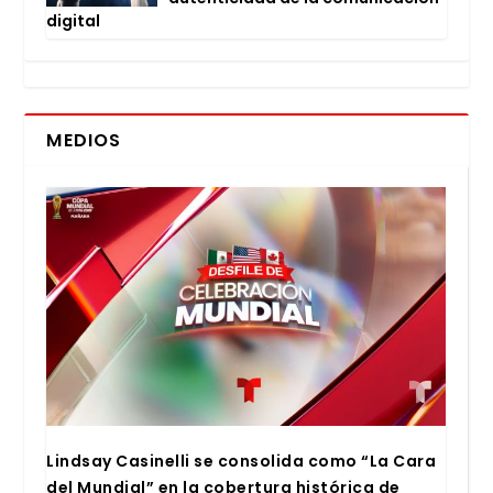
digi­tal
MEDIOS
Lind­say Casi­ne­lli se con­so­li­da como “La Cara
del Mun­dial” en la cober­tu­ra his­tó­ri­ca de