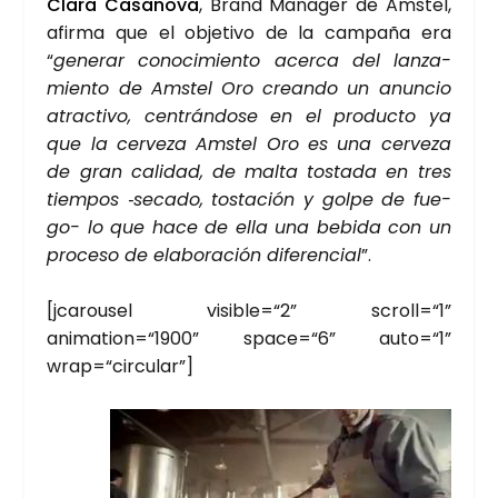
Cla­ra Casa­no­va
, Brand Mana­ger de Ams­tel,
afir­ma que el obje­ti­vo de la cam­pa­ña era
“
gene­rar cono­ci­mien­to acer­ca del lan­za­
mien­to de Ams­tel Oro crean­do un anun­cio
atrac­ti­vo, cen­trán­do­se en el pro­duc­to ya
que la cer­ve­za Ams­tel Oro es una cer­ve­za
de gran cali­dad, de mal­ta tos­ta­da en tres
tiem­pos ‑seca­do, tos­ta­ción y gol­pe de fue­
go- lo que hace de ella una bebi­da con un
pro­ce­so de ela­bo­ra­ción dife­ren­cial
”.
[jca­rou­sel visible=“2” scroll=“1”
animation=“1900” space=“6” auto=“1”
wrap=“circular”]