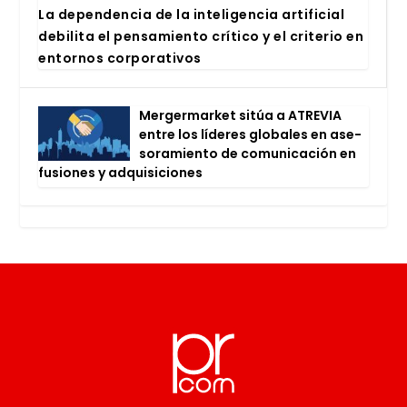
La depen­den­cia de la inte­li­gen­cia arti­fi­cial
debi­li­ta el pen­sa­mien­to crí­ti­co y el cri­te­rio en
entor­nos cor­po­ra­ti­vos
Mer­ger­mar­ket sitúa a ATRE­VIA
entre los líde­res glo­ba­les en ase­
so­ra­mien­to de comu­ni­ca­ción en
fusio­nes y adqui­si­cio­nes