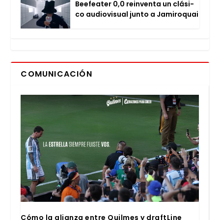
Bee­fea­ter 0,0 rein­ven­ta un clá­si­
co audio­vi­sual jun­to a Jami­ro­quai
COMUNICACIÓN
Cómo la alian­za entre Quil­mes y draftLi­ne