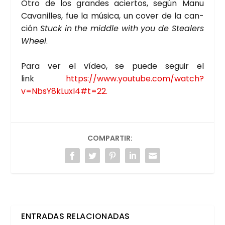
Otro de los gran­des acier­tos, según Manu
Cava­ni­lles, fue la músi­ca, un cover de la can­
ción
Stuck in the midd­le with you de Stea­lers
Wheel
.
Para ver el vídeo, se pue­de seguir el
link
https://www.youtube.com/watch?
v=NbsY8kLuxI4#t=22.
COMPARTIR:
ENTRADAS RELACIONADAS