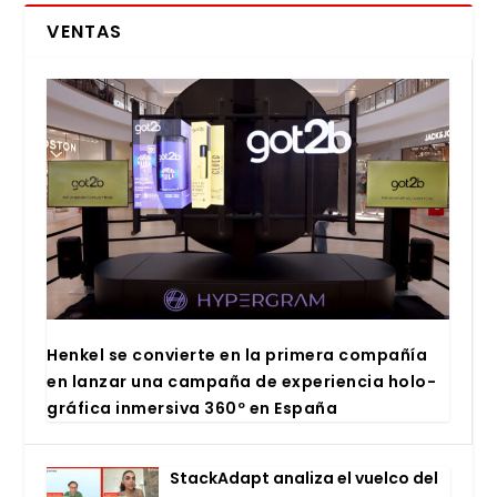
VENTAS
Hen­kel se con­vier­te en la pri­me­ra com­pa­ñía
en lan­zar una cam­pa­ña de expe­rien­cia holo­
grá­fi­ca inmer­si­va 360º en Espa­ña
Stac­kA­dapt ana­li­za el vuel­co del