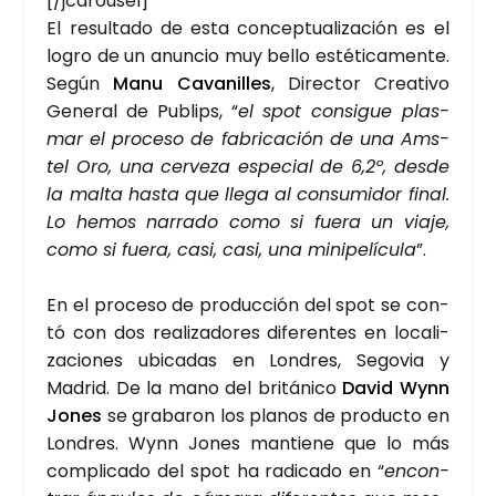
[/jcarousel]
El resul­ta­do de esta con­cep­tua­li­za­ción es el
logro de un anun­cio muy bello esté­ti­ca­men­te.
Según
Manu Cava­ni­lles
, Direc­tor Crea­ti­vo
Gene­ral de Publips, “
el spot con­si­gue plas­
mar el pro­ce­so de fabri­ca­ción de una Ams­
tel Oro, una cer­ve­za espe­cial de 6,2º, des­de
la mal­ta has­ta que lle­ga al con­su­mi­dor final.
Lo hemos narra­do como si fue­ra un via­je,
como si fue­ra, casi, casi, una mini­pe­lí­cu­la
”.
En el pro­ce­so de pro­duc­ción del spot se con­
tó con dos rea­li­za­do­res dife­ren­tes en loca­li­
za­cio­nes ubi­ca­das en Lon­dres, Sego­via y
Madrid. De la mano del bri­tá­ni­co
David Wynn
Jones
se gra­ba­ron los pla­nos de pro­duc­to en
Lon­dres. Wynn Jones man­tie­ne que lo más
com­pli­ca­do del spot ha radi­ca­do en “
encon­