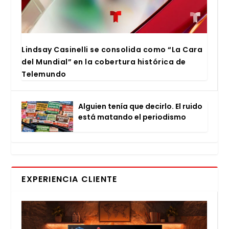
Lind­say Casi­ne­lli se con­so­li­da como “La Cara
del Mun­dial” en la cober­tu­ra his­tó­ri­ca de
Tele­mun­do
Alguien tenía que decir­lo. El rui­do
está matan­do el perio­dis­mo
EXPERIENCIA CLIENTE