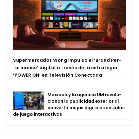
Super­mer­ca­dos Wong impul­sa el ‘Brand Per­
for­man­ce’ digi­tal a tra­vés de la estra­te­gia
‘POWER ON’ en Tele­vi­sión Conec­ta­da
Maxi­bon y la agen­cia UM revo­lu­
cio­nan la publi­ci­dad exte­rior al
con­ver­tir mupis digi­ta­les en salas
de jue­go inter­ac­ti­vas