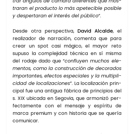
trar ángu­los de cáma­ra dife­ren­tes que mos­
tra­ran el pro­duc­to lo más ape­te­ci­ble posi­ble
y des­per­ta­ran el inte­rés del públi­co
”.
Des­de otra pers­pec­ti­va,
David Alcal­de
, el
rea­li­za­dor de narra­ción, comen­ta que para
crear un spot casi mági­co, el mayor reto
supu­so la com­ple­ji­dad téc­ni­ca en sí mis­ma
del roda­je dado que “
con­flu­yen muchos ele­
men­tos, como la cons­truc­ción de deco­ra­dos
impor­tan­tes, efec­tos espe­cia­les y la mul­ti­pli­
ci­dad de loca­li­za­cio­nes
”. La loca­li­za­ción prin­
ci­pal fue una anti­gua fábri­ca de prin­ci­pios del
s. XIX ubi­ca­da en Sego­via, que armo­ni­zó per­
fec­ta­men­te con el men­sa­je y espí­ri­tu de
mar­ca pre­mium y con his­to­ria que se que­ría
comu­ni­car.