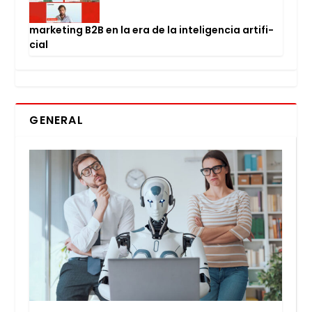
mar­ke­ting B2B en la era de la inte­li­gen­cia arti­fi­
cial
GENERAL