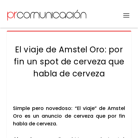
El viaje de Amstel Oro: por
fin un spot de cerveza que
habla de cerveza
Sim­ple pero nove­do­so: “El via­je” de Ams­tel
Oro es un anun­cio de cer­ve­za que por fin
habla de cer­ve­za.