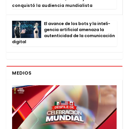
con­quis­tó la audien­cia mun­dia­lis­ta
El avan­ce de los bots y la inte­li­
gen­cia arti­fi­cial ame­na­za la
auten­ti­ci­dad de la comu­ni­ca­ción
digi­tal
MEDIOS