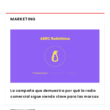
MARKETING
La cam­pa­ña que demues­tra por qué la radio
comer­cial sigue sien­do cla­ve para las mar­cas