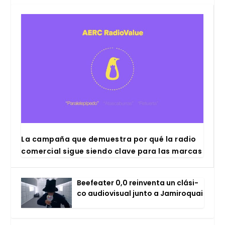
La cam­pa­ña que demues­tra por qué la radio
comer­cial sigue sien­do cla­ve para las mar­cas
Bee­fea­ter 0,0 rein­ven­ta un clá­si­
co audio­vi­sual jun­to a Jami­ro­quai