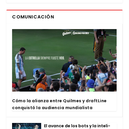
COMUNICACIÓN
Cómo la alian­za entre Quil­mes y draftLi­ne
con­quis­tó la audien­cia mun­dia­lis­ta
El avan­ce de los bots y la inte­li­