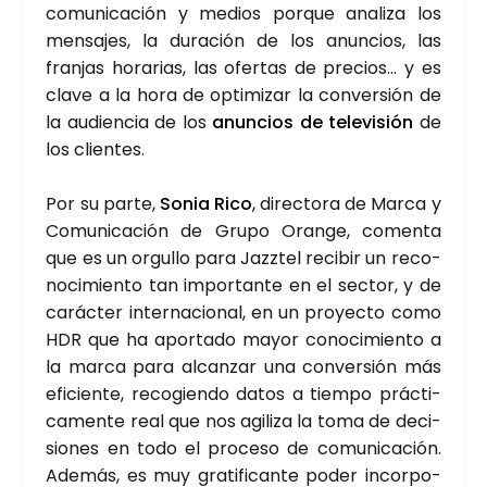
comu­ni­ca­ción y medios por­que ana­li­za los
men­sa­jes, la dura­ción de los anun­cios, las
fran­jas hora­rias, las ofer­tas de pre­cios… y es
cla­ve a la hora de opti­mi­zar la con­ver­sión de
la audien­cia de los
anun­cios de tele­vi­sión
de
los clien­tes.
Por su par­te,
Sonia Rico
, direc­to­ra de Mar­ca y
Comu­ni­ca­ción de Gru­po Oran­ge, comen­ta
que es un orgu­llo para Jazz­tel reci­bir un reco­
no­ci­mien­to tan impor­tan­te en el sec­tor, y de
carác­ter inter­na­cio­nal, en un pro­yec­to como
HDR que ha apor­ta­do mayor cono­ci­mien­to a
la mar­ca para alcan­zar una con­ver­sión más
efi­cien­te, reco­gien­do datos a tiem­po prác­ti­
ca­men­te real que nos agi­li­za la toma de deci­
sio­nes en todo el pro­ce­so de comu­ni­ca­ción.
Ade­más, es muy gra­ti­fi­can­te poder incor­po­