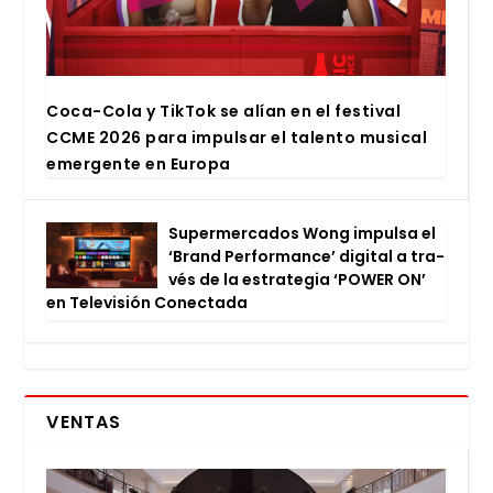
Coca-Cola y Tik­Tok se alían en el fes­ti­val
CCME 2026 para impul­sar el talen­to musi­cal
emer­gen­te en Euro­pa
Super­mer­ca­dos Wong impul­sa el
‘Brand Per­for­man­ce’ digi­tal a tra­
vés de la estra­te­gia ‘POWER ON’
en Tele­vi­sión Conec­ta­da
VENTAS