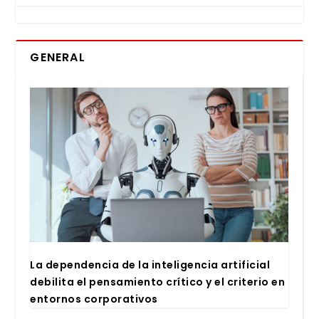
GENERAL
La depen­den­cia de la inte­li­gen­cia arti­fi­cial
debi­li­ta el pen­sa­mien­to crí­ti­co y el cri­te­rio en
entor­nos cor­po­ra­ti­vos