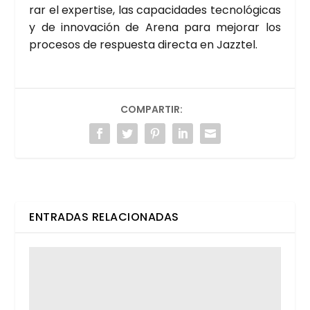
rar el exper­ti­se, las capa­ci­da­des tec­no­ló­gi­cas
y de inno­va­ción de Are­na para mejo­rar los
pro­ce­sos de res­pues­ta direc­ta en Jazz­tel.
COMPARTIR:
ENTRADAS RELACIONADAS