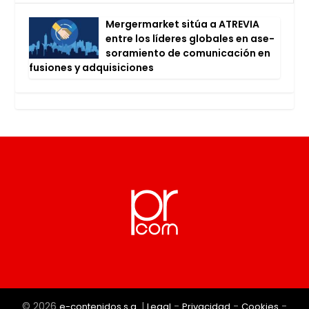
Mer­ger­mar­ket sitúa a ATRE­VIA
entre los líde­res glo­ba­les en ase­
so­ra­mien­to de comu­ni­ca­ción en
fusio­nes y adqui­si­cio­nes
© 2026
|
-
-
-
e-contenidos s.a.
Legal
Privacidad
Cookies