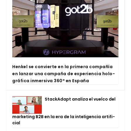
Hen­kel se con­vier­te en la pri­me­ra com­pa­ñía
en lan­zar una cam­pa­ña de expe­rien­cia holo­
grá­fi­ca inmer­si­va 360º en Espa­ña
Stac­kA­dapt ana­li­za el vuel­co del
mar­ke­ting B2B en la era de la inte­li­gen­cia arti­fi­
cial