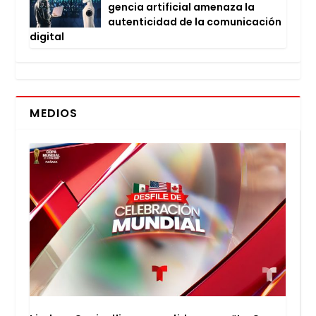
gen­cia arti­fi­cial ame­na­za la
auten­ti­ci­dad de la comu­ni­ca­ción
digi­tal
MEDIOS