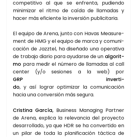
com­pe­ti­ti­vo al que se enfren­ta, pudien­do
mini­mi­zar el rit­mo de caí­da de lla­ma­das y
hacer más efi­cien­te la inver­sión publi­ci­ta­ria.
El equi­po de Are­na, jun­to con Havas Mea­su­re­
ment de HMG y el equi­po de mar­ca y comu­ni­
ca­ción de Jazz­tel, ha dise­ña­do una ope­ra­ti­va
de tra­ba­jo dia­rio para ayu­dar­se de un
algo­rit­
mo
para medir el núme­ro de lla­ma­das al call
cen­ter (y/o sesio­nes a la web) por
GRP inver­ti­
do
, y así lograr opti­mi­zar la comu­ni­ca­ción
hacia una con­ver­sión más segu­ra.
Cris­ti­na Gar­cía,
Busi­ness Mana­ging Part­ner
de Are­na, expli­ca la rele­van­cia del pro­yec­to
desa­rro­lla­do, ya que HDR se ha con­ver­ti­do en
un pilar de toda la pla­ni­fi­ca­ción tác­ti­ca de