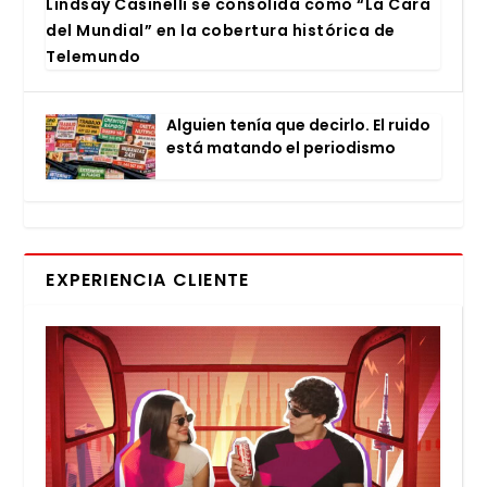
Lind­say Casi­ne­lli se con­so­li­da como “La Cara
del Mun­dial” en la cober­tu­ra his­tó­ri­ca de
Tele­mun­do
Alguien tenía que decir­lo. El rui­do
está matan­do el perio­dis­mo
EXPERIENCIA CLIENTE