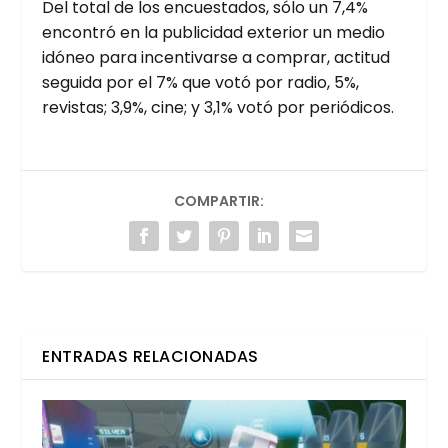
Del total de los encues­ta­dos, sólo un 7,4%
encon­tró en la publi­ci­dad exte­rior un medio
idó­neo para incen­ti­var­se a com­prar, acti­tud
segui­da por el 7% que votó por radio, 5%,
revis­tas; 3,9%, cine; y 3,1% votó por perió­di­cos.
COMPARTIR:
ENTRADAS RELACIONADAS