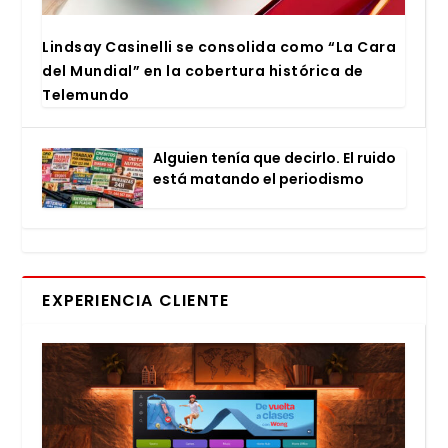
Lind­say Casi­ne­lli se con­so­li­da como “La Cara
del Mun­dial” en la cober­tu­ra his­tó­ri­ca de
Tele­mun­do
Alguien tenía que decir­lo. El rui­do
está matan­do el perio­dis­mo
EXPERIENCIA CLIENTE