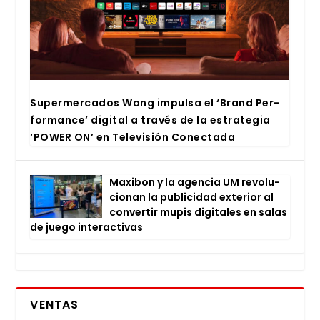
Super­mer­ca­dos Wong impul­sa el ‘Brand Per­
for­man­ce’ digi­tal a tra­vés de la estra­te­gia
‘POWER ON’ en Tele­vi­sión Conec­ta­da
Maxi­bon y la agen­cia UM revo­lu­
cio­nan la publi­ci­dad exte­rior al
con­ver­tir mupis digi­ta­les en salas
de jue­go inter­ac­ti­vas
VENTAS