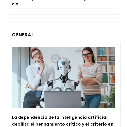
cial
GENERAL
La depen­den­cia de la inte­li­gen­cia arti­fi­cial
debi­li­ta el pen­sa­mien­to crí­ti­co y el cri­te­rio en