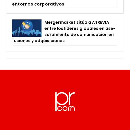
entor­nos cor­po­ra­ti­vos
Mer­ger­mar­ket sitúa a ATRE­VIA
entre los líde­res glo­ba­les en ase­
so­ra­mien­to de comu­ni­ca­ción en
fusio­nes y adqui­si­cio­nes