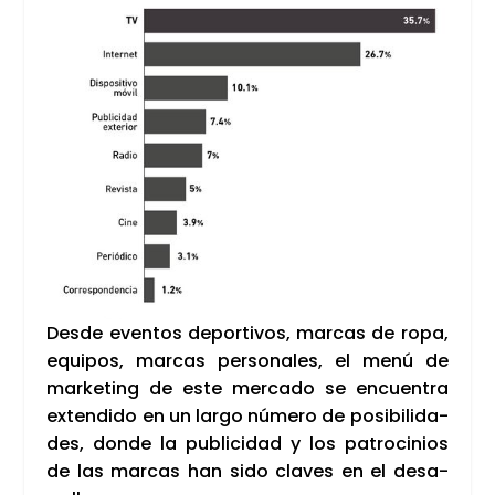
Des­de even­tos depor­ti­vos, mar­cas de ropa,
equi­pos, mar­cas per­so­na­les, el menú de
mar­ke­ting de este mer­ca­do se encuen­tra
exten­di­do en un lar­go núme­ro de posi­bi­li­da­
des, don­de la publi­ci­dad y los patro­ci­nios
de las mar­cas han sido cla­ves en el desa­