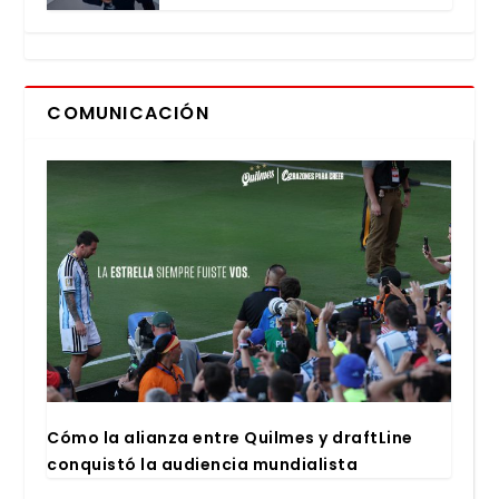
COMUNICACIÓN
Cómo la alian­za entre Quil­mes y draftLi­ne
con­quis­tó la audien­cia mun­dia­lis­ta