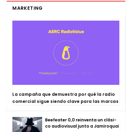
MARKETING
La cam­pa­ña que demues­tra por qué la radio
comer­cial sigue sien­do cla­ve para las mar­cas
Bee­fea­ter 0,0 rein­ven­ta un clá­si­
co audio­vi­sual jun­to a Jami­ro­quai