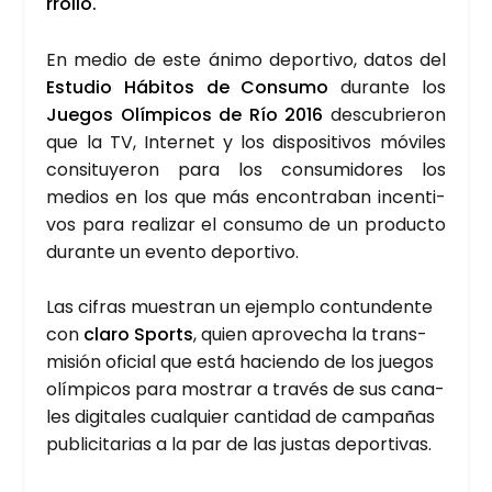
rro­llo.
En medio de este áni­mo depor­ti­vo, datos del
Estu­dio Hábi­tos de Con­su­mo
duran­te los
Jue­gos Olím­pi­cos de Río 2016
des­cu­brie­ron
que la TV, Inter­net y los dis­po­si­ti­vos móvi­les
con­si­tu­ye­ron para los con­su­mi­do­res los
medios en los que más encon­tra­ban incen­ti­
vos para rea­li­zar el con­su­mo de un pro­duc­to
duran­te un even­to depor­ti­vo.
Las cifras mues­tran un ejem­plo con­tun­den­te
con
cla­ro Sports
, quien apro­ve­cha la trans­
mi­sión ofi­cial que está hacien­do de los jue­gos
olím­pi­cos para mos­trar a tra­vés de sus cana­
les digi­ta­les cual­quier can­ti­dad de cam­pa­ñas
publi­ci­ta­rias a la par de las jus­tas depor­ti­vas.