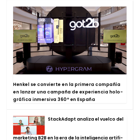
Hen­kel se con­vier­te en la pri­me­ra com­pa­ñía
en lan­zar una cam­pa­ña de expe­rien­cia holo­
grá­fi­ca inmer­si­va 360º en Espa­ña
Stac­kA­dapt ana­li­za el vuel­co del
mar­ke­ting B2B en la era de la inte­li­gen­cia arti­fi­