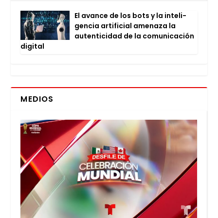
El avan­ce de los bots y la inte­li­
gen­cia arti­fi­cial ame­na­za la
auten­ti­ci­dad de la comu­ni­ca­ción
digi­tal
MEDIOS