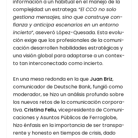
infor­ma­ción a un habi­tual en el mane­jo de la
com­ple­ji­dad: un estra­te­ga. “
El CCO no solo
ges­tio­na men­sa­jes, sino que cons­tru­ye con­
fian­za y anti­ci­pa esce­na­rios en un entorno
incier­to
”, ase­ve­ró López-Que­sa­da. Esta evo­lu­
ción exi­ge que los pro­fe­sio­na­les de la comu­ni­
ca­ción desa­rro­llen habi­li­da­des estra­té­gi­cas y
una visión glo­bal para adap­tar­se a un con­tex­
to tan inter­co­nec­ta­do como incier­to.
En una mesa redon­da en la que
Juan Briz
,
comu­ni­ca­dor de Deu­ts­che Bank, fun­gió como
mode­ra­dor, se hizo un aná­li­sis pro­fun­do sobre
los nue­vos retos de la comu­ni­ca­ción cor­po­ra­
ti­va.
Cris­ti­na Feliu
, vice­pre­si­den­ta de Comu­ni­
ca­cio­nes y Asun­tos Públi­cos de Ferro­glo­be,
hizo énfa­sis en la impor­tan­cia de ser trans­pa­
ren­te y hones­to en tiem­pos de cri­sis, dado