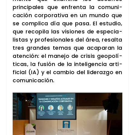
prin­ci­pa­les que enfren­ta la comu­ni­
ca­ción cor­po­ra­ti­va en un mun­do que
se com­pli­ca día que pasa. El estu­dio,
que reco­pi­la las visio­nes de espe­cia­
lis­tas y pro­fe­sio­na­les del área, resal­ta
tres gran­des temas que aca­pa­ran la
aten­ción: el mane­jo de cri­sis geo­po­lí­
ti­cas, la fusión de la inte­li­gen­cia arti­
fi­cial (IA) y el cam­bio del lide­raz­go en
comu­ni­ca­ción.