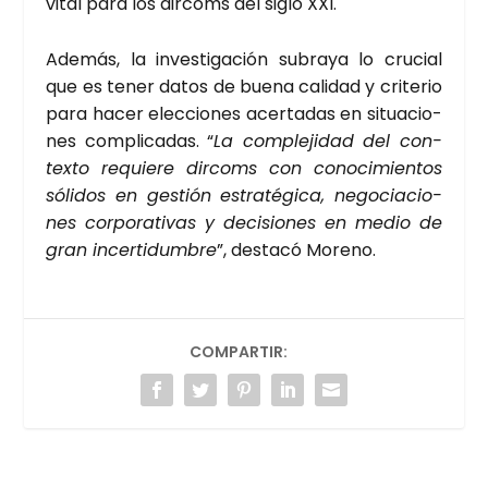
vital para los dir­coms del siglo XXI.
Ade­más, la inves­ti­ga­ción sub­ra­ya lo cru­cial
que es tener datos de bue­na cali­dad y cri­te­rio
para hacer elec­cio­nes acer­ta­das en situa­cio­
nes com­pli­ca­das. “
La com­ple­ji­dad del con­
tex­to requie­re dir­coms con cono­ci­mien­tos
sóli­dos en ges­tión estra­té­gi­ca, nego­cia­cio­
nes cor­po­ra­ti­vas y deci­sio­nes en medio de
gran incer­ti­dum­bre
”, des­ta­có Moreno.
COMPARTIR: