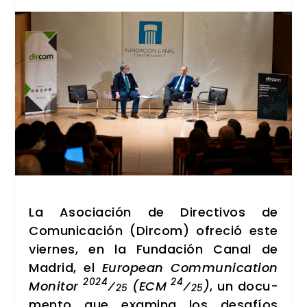
La Aso­cia­ción de Direc­ti­vos de
Comu­ni­ca­ción (Dir­com) ofre­ció este
vier­nes, en la Fun­da­ción Canal de
Madrid, el
Euro­pean Com­mu­ni­ca­tion
2024
24
Moni­tor
⁄
(ECM
⁄
)
, un docu­
25
25
men­to que exa­mi­na los desa­fíos