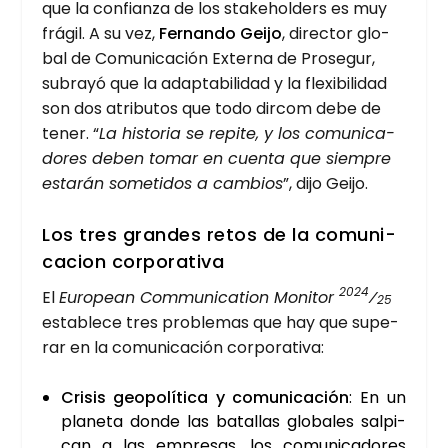
que la con­fian­za de los sta­kehol­ders es muy
frá­gil. A su vez,
Fer­nan­do Gei­jo
, direc­tor glo­
bal de Comu­ni­ca­ción Exter­na de Pro­se­gur,
sub­ra­yó que la adap­ta­bi­li­dad y la fle­xi­bi­li­dad
son dos atri­bu­tos que todo dir­com debe de
tener. “
La his­to­ria se repi­te, y los comu­ni­ca­
do­res deben tomar en cuen­ta que siem­pre
esta­rán some­ti­dos a cam­bios
”, dijo Gei­jo.
Los tres gran­des retos de la comu­ni­
ca­cion cor­po­ra­ti­va
2024
El
Euro­pean Com­mu­ni­ca­tion Moni­tor
⁄
25
esta­ble­ce tres pro­ble­mas que hay que supe­
rar en la comu­ni­ca­ción cor­po­ra­ti­va:
Cri­sis geo­po­lí­ti­ca y comu­ni­ca­ción
: En un
pla­ne­ta don­de las bata­llas glo­ba­les sal­pi­
can a las empre­sas, los comu­ni­ca­do­res