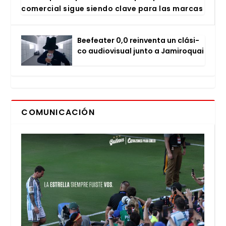
comer­cial sigue sien­do cla­ve para las mar­cas
Bee­fea­ter 0,0 rein­ven­ta un clá­si­
co audio­vi­sual jun­to a Jami­ro­quai
COMUNICACIÓN