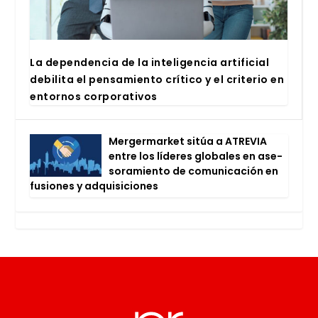
La depen­den­cia de la inte­li­gen­cia arti­fi­cial
debi­li­ta el pen­sa­mien­to crí­ti­co y el cri­te­rio en
entor­nos cor­po­ra­ti­vos
Mer­ger­mar­ket sitúa a ATRE­VIA
entre los líde­res glo­ba­les en ase­
so­ra­mien­to de comu­ni­ca­ción en
fusio­nes y adqui­si­cio­nes