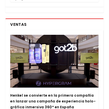
VENTAS
Hen­kel se con­vier­te en la pri­me­ra com­pa­ñía
en lan­zar una cam­pa­ña de expe­rien­cia holo­
grá­fi­ca inmer­si­va 360º en Espa­ña