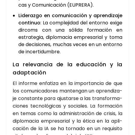
cas y Comu­ni­ca­ción (EUPRE­RA).
Lide­raz­go en comu­ni­ca­ción y apren­di­za­je
con­ti­nuo
: La com­ple­ji­dad del entorno exi­ge
dir­coms con una sóli­da for­ma­ción en
estra­te­gia, diplo­ma­cia empre­sa­rial y toma
de deci­sio­nes, muchas veces en un entorno
de incer­ti­dum­bre.
La rele­van­cia de la edu­ca­ción y la
adap­ta­ción
El infor­me enfa­ti­za en la impor­tan­cia de que
los comu­ni­ca­do­res man­ten­gan un apren­di­za­
je cons­tan­te para ajus­tar­se a las trans­for­ma­
cio­nes tec­no­ló­gi­cas y socia­les. La for­ma­ción
en temas como la admi­nis­tra­ción de cri­sis, la
diplo­ma­cia empre­sa­rial y la éti­ca en la apli­
ca­ción de la IA se ha tor­na­do en un requi­si­to