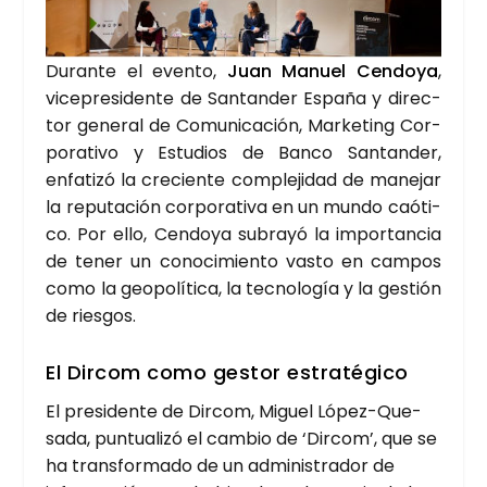
Duran­te el even­to,
Juan Manuel Cen­do­ya
,
vice­pre­si­den­te de San­tan­der Espa­ña y direc­
tor gene­ral de Comu­ni­ca­ción, Mar­ke­ting Cor­
po­ra­ti­vo y Estu­dios de Ban­co San­tan­der,
enfa­ti­zó la cre­cien­te com­ple­ji­dad de mane­jar
la repu­tación cor­po­ra­ti­va en un mun­do caó­ti­
co. Por ello, Cen­do­ya sub­ra­yó la impor­tan­cia
de tener un cono­ci­mien­to vas­to en cam­pos
como la geo­po­lí­ti­ca, la tec­no­lo­gía y la ges­tión
de ries­gos.
El Dir­com como ges­tor estra­té­gi­co
El pre­si­den­te de Dir­com, Miguel López-Que­
sa­da, pun­tua­li­zó el cam­bio de ‘Dir­com’, que se
ha trans­for­ma­do de un admi­nis­tra­dor de