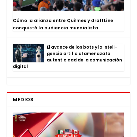
Cómo la alian­za entre Quil­mes y draftLi­ne
con­quis­tó la audien­cia mun­dia­lis­ta
El avan­ce de los bots y la inte­li­
gen­cia arti­fi­cial ame­na­za la
auten­ti­ci­dad de la comu­ni­ca­ción
digi­tal
MEDIOS