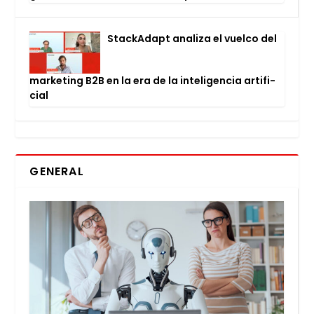
Stac­kA­dapt ana­li­za el vuel­co del
mar­ke­ting B2B en la era de la inte­li­gen­cia arti­fi­
cial
GENERAL