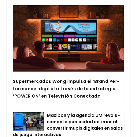
Super­mer­ca­dos Wong impul­sa el ‘Brand Per­
for­man­ce’ digi­tal a tra­vés de la estra­te­gia
‘POWER ON’ en Tele­vi­sión Conec­ta­da
Maxi­bon y la agen­cia UM revo­lu­
cio­nan la publi­ci­dad exte­rior al
con­ver­tir mupis digi­ta­les en salas
de jue­go inter­ac­ti­vas