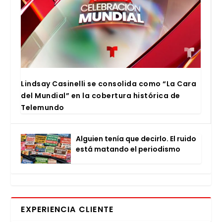
Lind­say Casi­ne­lli se con­so­li­da como “La Cara
del Mun­dial” en la cober­tu­ra his­tó­ri­ca de
Tele­mun­do
Alguien tenía que decir­lo. El rui­do
está matan­do el perio­dis­mo
EXPERIENCIA CLIENTE