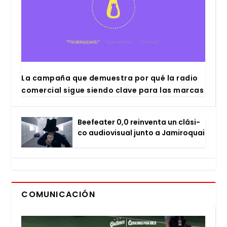
La cam­pa­ña que demues­tra por qué la radio
comer­cial sigue sien­do cla­ve para las mar­cas
Bee­fea­ter 0,0 rein­ven­ta un clá­si­
co audio­vi­sual jun­to a Jami­ro­quai
COMUNICACIÓN