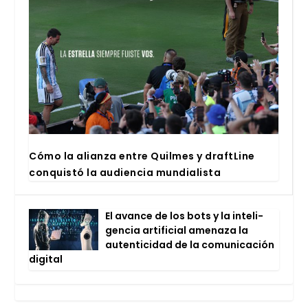
Cómo la alian­za entre Quil­mes y draftLi­ne
con­quis­tó la audien­cia mun­dia­lis­ta
El avan­ce de los bots y la inte­li­
gen­cia arti­fi­cial ame­na­za la
auten­ti­ci­dad de la comu­ni­ca­ción
digi­tal