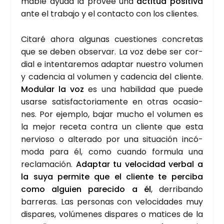
ma­ble ayu­da la pro­vee una
acti­tud posi­ti­va
ante el tra­ba­jo y el con­tac­to con los clien­tes.
Cita­ré aho­ra algu­nas cues­tio­nes con­cre­tas
que se deben obser­var. La voz debe ser cor­
dial e inten­ta­re­mos adap­tar nues­tro volu­men
y caden­cia al volu­men y caden­cia del clien­te.
Modu­lar la voz
es una habi­li­dad que pue­de
usar­se satis­fac­to­ria­men­te en otras oca­sio­
nes. Por ejem­plo, bajar mucho el volu­men es
la mejor rece­ta con­tra un clien­te que esta
ner­vio­so o alte­ra­do por una situa­ción incó­
mo­da para él, como cuan­do for­mu­la una
recla­ma­ción.
Adap­tar tu velo­ci­dad ver­bal a
la suya per­mi­te que el clien­te te per­ci­ba
como alguien pare­ci­do a él
, derri­ban­do
barre­ras. Las per­so­nas con velo­ci­da­des muy
dis­pa­res, volú­me­nes dis­pa­res o mati­ces de la