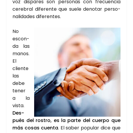
voz dis­pa­res son per­so­nas con fre­cuen­cia
cere­bral dife­ren­te que sue­le deno­tar per­so­
na­li­da­des dife­ren­tes.
No
escon­
da las
manos.
El
clien­te
las
debe
tener
a la
vis­ta.
Des­
pués del ros­tro, es la par­te del cuer­po que
más cosas cuen­ta
. El saber popu­lar dice que