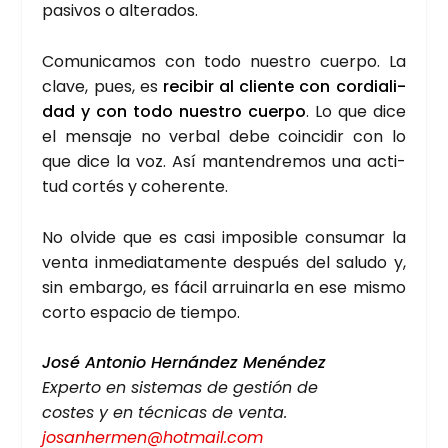
pasi­vos o alte­ra­dos.
Comu­ni­ca­mos con todo nues­tro cuer­po. La
cla­ve, pues, es
reci­bir al clien­te con cor­dia­li­
dad y con todo nues­tro cuer­po
. Lo que dice
el men­sa­je no ver­bal debe coin­ci­dir con lo
que dice la voz. Así man­ten­dre­mos una acti­
tud cor­tés y cohe­ren­te.
No olvi­de que es casi impo­si­ble con­su­mar la
ven­ta inme­dia­ta­men­te des­pués del salu­do y,
sin embar­go, es fácil arrui­nar­la en ese mis­mo
cor­to espa­cio de tiem­po.
José Anto­nio Her­nán­dez Menén­dez
Exper­to en sis­te­mas de ges­tión de
cos­tes y en téc­ni­cas de ven­ta.
josanhermen@hotmail.com