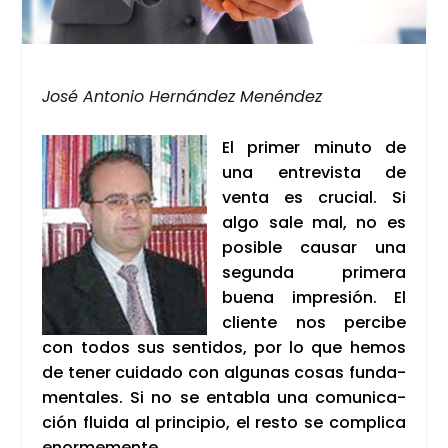
José Anto­nio Her­nán­dez Menén­dez
El pri­mer minu­to de
una entre­vis­ta de
ven­ta es cru­cial. Si
algo sale mal, no es
posi­ble cau­sar una
segun­da pri­me­ra
bue­na impre­sión. El
clien­te nos per­ci­be
con todos sus sen­ti­dos, por lo que hemos
de tener cui­da­do con algu­nas cosas fun­da­
men­ta­les. Si no se enta­bla una comu­ni­ca­
ción flui­da al prin­ci­pio, el res­to se com­pli­ca
enor­me­men­te.