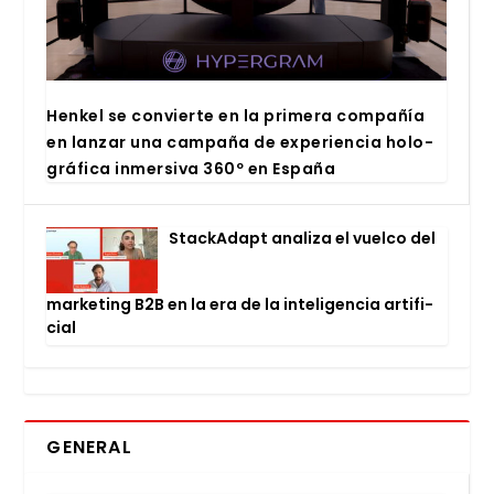
Hen­kel se con­vier­te en la pri­me­ra com­pa­ñía
en lan­zar una cam­pa­ña de expe­rien­cia holo­
grá­fi­ca inmer­si­va 360º en Espa­ña
Stac­kA­dapt ana­li­za el vuel­co del
mar­ke­ting B2B en la era de la inte­li­gen­cia arti­fi­
cial
GENERAL