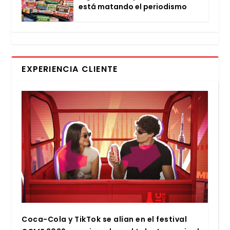
está matan­do el perio­dis­mo
EXPERIENCIA CLIENTE
Coca-Cola y Tik­Tok se alían en el fes­ti­val