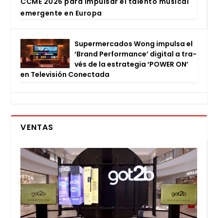
CCME 2026 para impul­sar el talen­to musi­cal
emer­gen­te en Euro­pa
Super­mer­ca­dos Wong impul­sa el
‘Brand Per­for­man­ce’ digi­tal a tra­
vés de la estra­te­gia ‘POWER ON’
en Tele­vi­sión Conec­ta­da
VENTAS