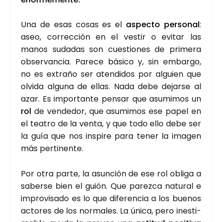
Una de esas cosas es el
aspec­to per­so­nal
:
aseo, correc­ción en el ves­tir o evi­tar las
manos suda­das son cues­tio­nes de pri­me­ra
obser­van­cia. Pare­ce bási­co y, sin embar­go,
no es extra­ño ser aten­di­dos por alguien que
olvi­da algu­na de ellas. Nada debe dejar­se al
azar. Es impor­tan­te pen­sar que asu­mi­mos un
rol
de ven­de­dor, que asu­mi­mos ese papel en
el tea­tro de la ven­ta, y que todo ello debe ser
la guía que nos ins­pi­re para tener la ima­gen
más per­ti­nen­te.
Por otra par­te, la asun­ción de ese rol obli­ga a
saber­se bien el guión. Que parez­ca natu­ral e
impro­vi­sa­do es lo que dife­ren­cia a los bue­nos
acto­res de los nor­ma­les. La úni­ca, pero ines­ti­