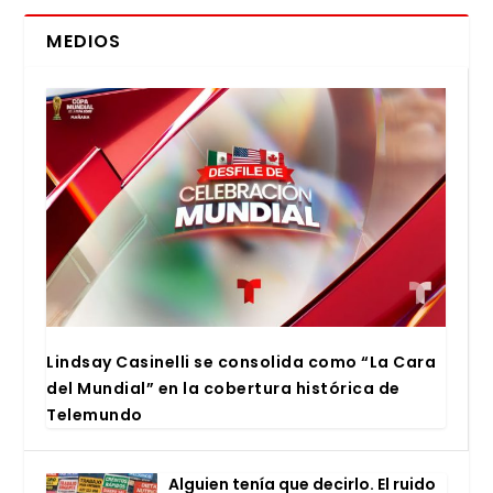
MEDIOS
Lind­say Casi­ne­lli se con­so­li­da como “La Cara
del Mun­dial” en la cober­tu­ra his­tó­ri­ca de
Tele­mun­do
Alguien tenía que decir­lo. El rui­do