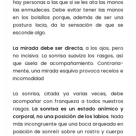
hay per­so­nas a las que si se les ata las manos
las enmu­de­ces. Debe evi­tar tener las manos
en los bol­si­llos por­que, ade­más de ser una
pos­tu­ra lacia, da la sen­sa­ción de que se
escon­de algo.
La mira­da debe ser direc­ta
, a los ojos, pero
no inci­si­va. La son­ri­sa sua­vi­za los ras­gos, así
que úse­la de acom­pa­ña­mien­to. Con­tra­ria­
men­te, una mira­da esqui­va pro­vo­ca rece­los e
inco­mo­di­dad
La son­ri­sa, cita­da ya varias veces, debe
acom­pa­ñar con fran­que­za a todos nues­tros
ras­gos.
La son­ri­sa es un esta­do aní­mi­co y
cor­po­ral, no una posi­ción de los labios
. Nada
más incon­gruen­te que una boca arquea­da en
posi­ción de son­reír sobre un ros­tro y cuer­po