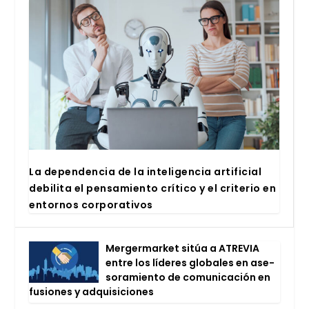
La depen­den­cia de la inte­li­gen­cia arti­fi­cial
debi­li­ta el pen­sa­mien­to crí­ti­co y el cri­te­rio en
entor­nos cor­po­ra­ti­vos
Mer­ger­mar­ket sitúa a ATRE­VIA
entre los líde­res glo­ba­les en ase­
so­ra­mien­to de comu­ni­ca­ción en
fusio­nes y adqui­si­cio­nes