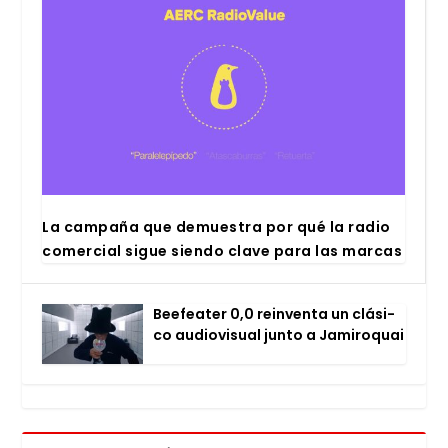
La cam­pa­ña que demues­tra por qué la radio
comer­cial sigue sien­do cla­ve para las mar­cas
Bee­fea­ter 0,0 rein­ven­ta un clá­si­
co audio­vi­sual jun­to a Jami­ro­quai