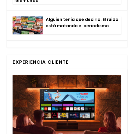
Tele­mun­do
Alguien tenía que decir­lo. El rui­do
está matan­do el perio­dis­mo
EXPERIENCIA CLIENTE