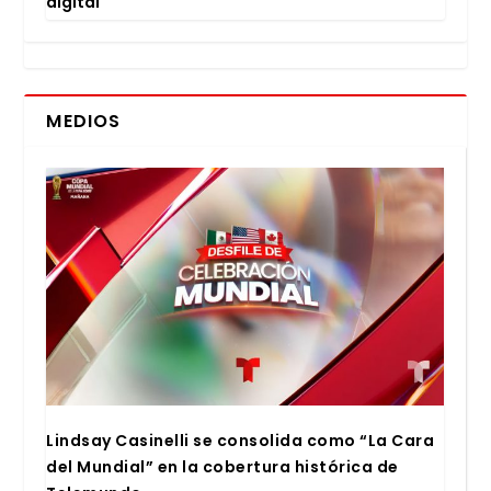
digi­tal
MEDIOS
Lind­say Casi­ne­lli se con­so­li­da como “La Cara
del Mun­dial” en la cober­tu­ra his­tó­ri­ca de