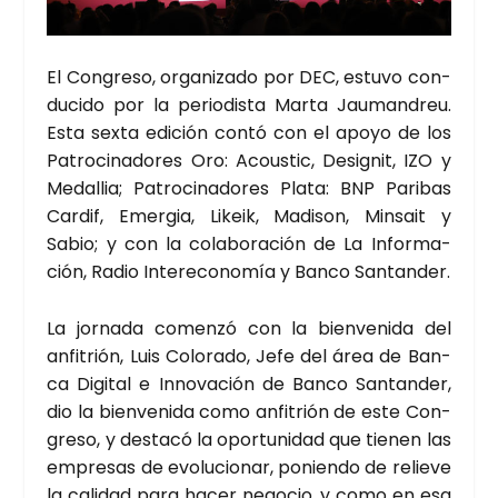
El Con­gre­so, orga­ni­za­do por DEC, estu­vo con­
du­ci­do por la perio­dis­ta Mar­ta Jau­man­dreu.
Esta sex­ta edi­ción con­tó con el apo­yo de los
Patro­ci­na­do­res Oro: Acous­tic, Desig­nit, IZO y
Meda­llia; Patro­ci­na­do­res Pla­ta: BNP Pari­bas
Car­dif, Emer­gia, Likeik, Madi­son, Min­sait y
Sabio; y con la cola­bo­ra­ción de La Infor­ma­
ción, Radio Inter­eco­no­mía y Ban­co San­tan­der.
La jor­na­da comen­zó con la bien­ve­ni­da del
anfi­trión, Luis Colo­ra­do, Jefe del área de Ban­
ca Digi­tal e Inno­va­ción de Ban­co San­tan­der,
dio la bien­ve­ni­da como anfi­trión de este Con­
gre­so, y des­ta­có la opor­tu­ni­dad que tie­nen las
empre­sas de evo­lu­cio­nar, ponien­do de relie­ve
la cali­dad para hacer nego­cio, y como en esa