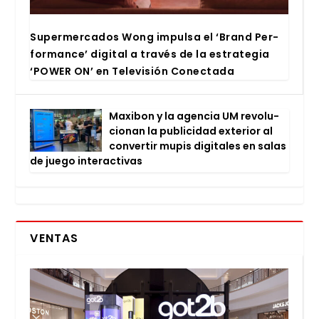
Super­mer­ca­dos Wong impul­sa el ‘Brand Per­
for­man­ce’ digi­tal a tra­vés de la estra­te­gia
‘POWER ON’ en Tele­vi­sión Conec­ta­da
Maxi­bon y la agen­cia UM revo­lu­
cio­nan la publi­ci­dad exte­rior al
con­ver­tir mupis digi­ta­les en salas
de jue­go inter­ac­ti­vas
VENTAS