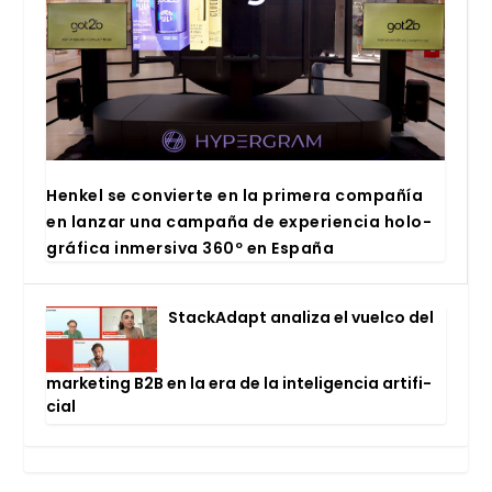
Hen­kel se con­vier­te en la pri­me­ra com­pa­ñía
en lan­zar una cam­pa­ña de expe­rien­cia holo­
grá­fi­ca inmer­si­va 360º en Espa­ña
Stac­kA­dapt ana­li­za el vuel­co del
mar­ke­ting B2B en la era de la inte­li­gen­cia arti­fi­
cial