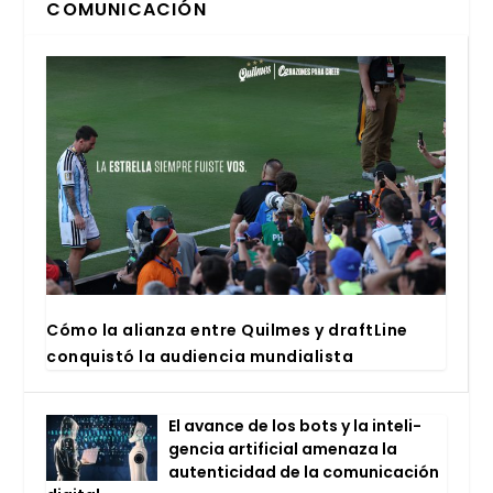
COMUNICACIÓN
Cómo la alian­za entre Quil­mes y draftLi­ne
con­quis­tó la audien­cia mun­dia­lis­ta
El avan­ce de los bots y la inte­li­
gen­cia arti­fi­cial ame­na­za la
auten­ti­ci­dad de la comu­ni­ca­ción