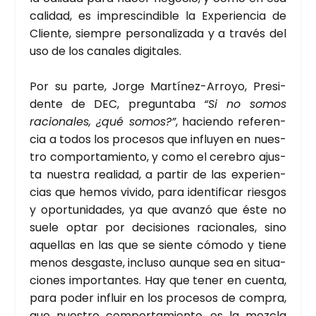
cali­dad, es impres­cin­di­ble la Expe­rien­cia de
Clien­te, siem­pre per­so­na­li­za­da y a tra­vés del
uso de los cana­les digi­ta­les.
Por su par­te, Jor­ge Mar­tí­nez-Arro­yo, Pre­si­
den­te de DEC, pre­gun­ta­ba
“Si no somos
racio­na­les, ¿qué somos?”
, hacien­do refe­ren­
cia a todos los pro­ce­sos que influ­yen en nues­
tro com­por­ta­mien­to, y como el cere­bro ajus­
ta nues­tra reali­dad, a par­tir de las expe­rien­
cias que hemos vivi­do, para iden­ti­fi­car ries­gos
y opor­tu­ni­da­des, ya que avan­zó que éste no
sue­le optar por deci­sio­nes racio­na­les, sino
aque­llas en las que se sien­te cómo­do y tie­ne
menos des­gas­te, inclu­so aun­que sea en situa­
cio­nes impor­tan­tes. Hay que tener en cuen­ta,
para poder influir en los pro­ce­sos de com­pra,
que nues­tro com­por­ta­mien­to, es la mez­cla