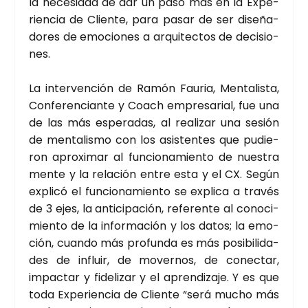
la nece­si­dad de dar un paso más en la Expe­
rien­cia de Clien­te, para pasar de ser dise­ña­
do­res de emo­cio­nes a arqui­tec­tos de deci­sio­
nes.
La inter­ven­ción de Ramón Fau­ria, Men­ta­lis­ta,
Con­fe­ren­cian­te y Coach empre­sa­rial, fue una
de las más espe­ra­das, al rea­li­zar una sesión
de men­ta­lis­mo con los asis­ten­tes que pudie­
ron apro­xi­mar al fun­cio­na­mien­to de nues­tra
men­te y la rela­ción entre esta y el CX. Según
expli­có el fun­cio­na­mien­to se expli­ca a tra­vés
de 3 ejes, la anti­ci­pa­ción, refe­ren­te al cono­ci­
mien­to de la infor­ma­ción y los datos; la emo­
ción, cuan­do más pro­fun­da es más posi­bi­li­da­
des de influir, de mover­nos, de conec­tar,
impac­tar y fide­li­zar y el apren­di­za­je. Y es que
toda Expe­rien­cia de Clien­te “será mucho más