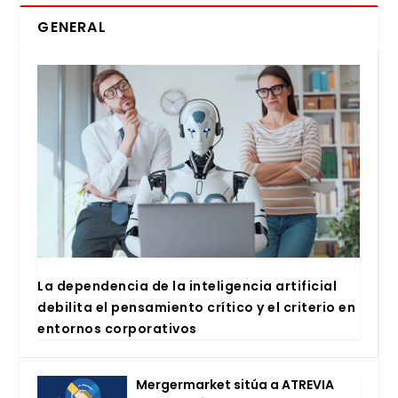
GENERAL
La depen­den­cia de la inte­li­gen­cia arti­fi­cial
debi­li­ta el pen­sa­mien­to crí­ti­co y el cri­te­rio en
entor­nos cor­po­ra­ti­vos
Mer­ger­mar­ket sitúa a ATRE­VIA