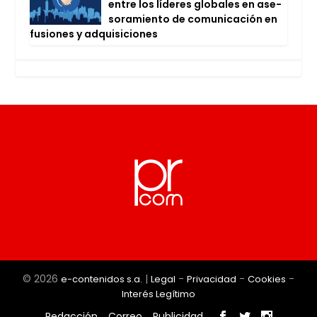
entre los líde­res glo­ba­les en ase­
so­ra­mien­to de comu­ni­ca­ción en
fusio­nes y adqui­si­cio­nes
© 2026
|
-
-
-
e-contenidos s.a.
Legal
Privacidad
Cookies
Interés Legítimo
Redacción
Correo
Publicidad