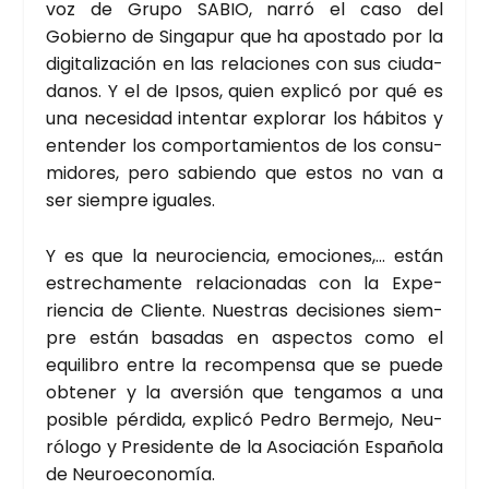
voz de Gru­po SABIO, narró el caso del
Gobierno de Sin­ga­pur que ha apos­ta­do por la
digi­ta­li­za­ción en las rela­cio­nes con sus ciu­da­
da­nos. Y el de Ipsos, quien expli­có por qué es
una nece­si­dad inten­tar explo­rar los hábi­tos y
enten­der los com­por­ta­mien­tos de los con­su­
mi­do­res, pero sabien­do que estos no van a
ser siem­pre igua­les.
Y es que la neu­ro­cien­cia, emo­cio­nes,… están
estre­cha­men­te rela­cio­na­das con la Expe­
rien­cia de Clien­te. Nues­tras deci­sio­nes siem­
pre están basa­das en aspec­tos como el
equi­li­bro entre la recom­pen­sa que se pue­de
obte­ner y la aver­sión que ten­ga­mos a una
posi­ble pér­di­da, expli­có Pedro Ber­me­jo, Neu­
ró­lo­go y Pre­si­den­te de la Aso­cia­ción Espa­ño­la
de Neu­ro­eco­no­mía.