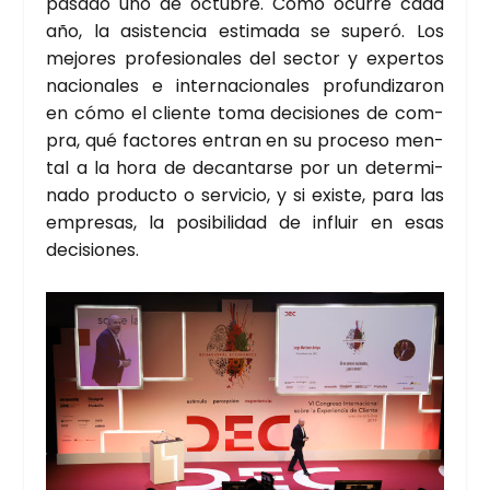
pasa­do uno de octu­bre. Como ocu­rre cada
año, la asis­ten­cia esti­ma­da se superó. Los
mejo­res pro­fe­sio­na­les del sec­tor y exper­tos
nacio­na­les e inter­na­cio­na­les pro­fun­di­za­ron
en cómo el clien­te toma deci­sio­nes de com­
pra, qué fac­to­res entran en su pro­ce­so men­
tal a la hora de decan­tar­se por un deter­mi­
na­do pro­duc­to o ser­vi­cio, y si exis­te, para las
empre­sas, la posi­bi­li­dad de influir en esas
deci­sio­nes.