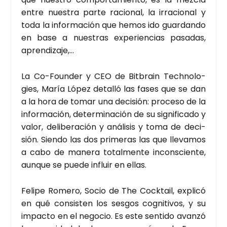
entre nues­tra par­te racio­nal, la irra­cio­nal y
toda la infor­ma­ción que hemos ido guar­dan­do
en base a nues­tras expe­rien­cias pasa­das,
apren­di­za­je,…
La Co-Foun­der y CEO de Bit­brain Tech­no­lo­
gies, María López deta­lló las fases que se dan
a la hora de tomar una deci­sión: pro­ce­so de la
infor­ma­ción, deter­mi­na­ción de su sig­ni­fi­ca­do y
valor, deli­be­ra­ción y aná­li­sis y toma de deci­
sión. Sien­do las dos pri­me­ras las que lle­va­mos
a cabo de mane­ra total­men­te incons­cien­te,
aun­que se pue­de influir en ellas.
Feli­pe Rome­ro, Socio de The Cock­tail, expli­có
en qué con­sis­ten los ses­gos cog­ni­ti­vos, y su
impac­to en el nego­cio. Es este sen­ti­do avan­zó