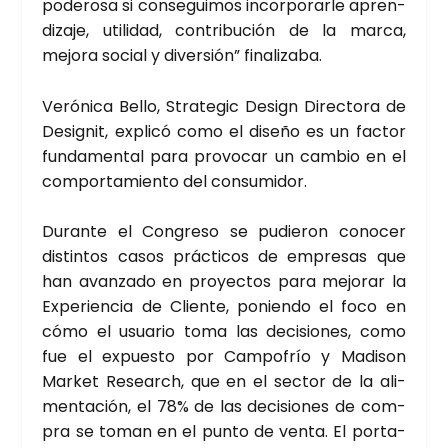
pode­ro­sa si con­se­gui­mos incor­po­rar­le apren­
di­za­je, uti­li­dad, con­tri­bu­ción de la mar­ca,
mejo­ra social y diver­sión” fina­li­za­ba.
Veró­ni­ca Bello, Stra­te­gic Design Direc­to­ra de
Desig­nit, expli­có como el dise­ño es un fac­tor
fun­da­men­tal para pro­vo­car un cam­bio en el
com­por­ta­mien­to del con­su­mi­dor.
Duran­te el Con­gre­so se pudie­ron cono­cer
dis­tin­tos casos prác­ti­cos de empre­sas que
han avan­za­do en pro­yec­tos para mejo­rar la
Expe­rien­cia de Clien­te, ponien­do el foco en
cómo el usua­rio toma las deci­sio­nes, como
fue el expues­to por Cam­po­frío y Madi­son
Mar­ket Research, que en el sec­tor de la ali­
men­ta­ción, el 78% de las deci­sio­nes de com­
pra se toman en el pun­to de ven­ta. El por­ta­