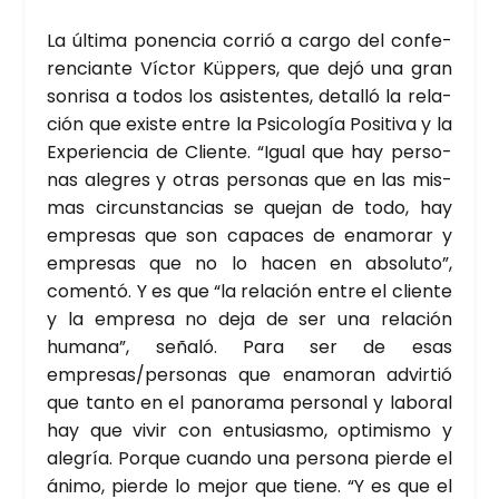
La últi­ma ponen­cia corrió a car­go del con­fe­
ren­cian­te Víc­tor Küp­pers, que dejó una gran
son­ri­sa a todos los asis­ten­tes, deta­lló la rela­
ción que exis­te entre la Psi­co­lo­gía Posi­ti­va y la
Expe­rien­cia de Clien­te. “Igual que hay per­so­
nas ale­gres y otras per­so­nas que en las mis­
mas cir­cuns­tan­cias se que­jan de todo, hay
empre­sas que son capa­ces de ena­mo­rar y
empre­sas que no lo hacen en abso­lu­to”,
comen­tó. Y es que “la rela­ción entre el clien­te
y la empre­sa no deja de ser una rela­ción
huma­na”, seña­ló. Para ser de esas
empresas/personas que ena­mo­ran advir­tió
que tan­to en el pano­ra­ma per­so­nal y labo­ral
hay que vivir con entu­sias­mo, opti­mis­mo y
ale­gría. Por­que cuan­do una per­so­na pier­de el
áni­mo, pier­de lo mejor que tie­ne. “Y es que el