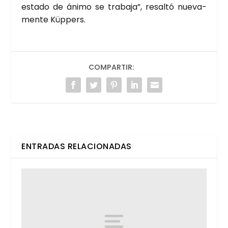
esta­do de áni­mo se tra­ba­ja”, resal­tó nue­va­
men­te Küp­pers.
COMPARTIR:
ENTRADAS RELACIONADAS