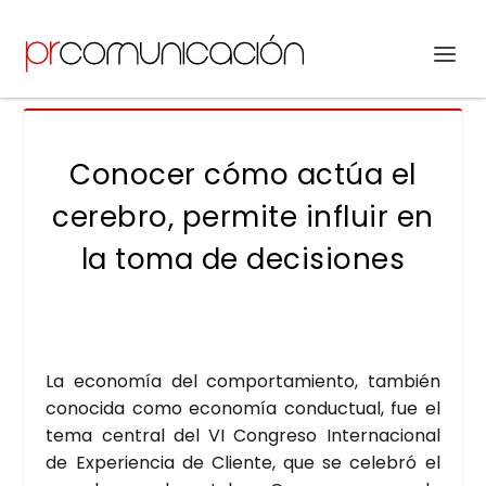
Conocer cómo actúa el
cerebro, permite influir en
la toma de decisiones
La eco­no­mía del com­por­ta­mien­to, tam­bién
cono­ci­da como eco­no­mía con­duc­tual, fue el
tema cen­tral del VI Con­gre­so Inter­na­cio­nal
de Expe­rien­cia de Clien­te, que se cele­bró el