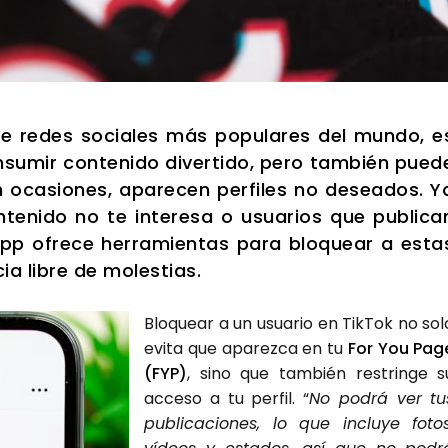
 de redes socia­les más popu­la­res del mun­do, e
su­mir con­te­ni­do diver­ti­do, pero tam­bién pue­d
n oca­sio­nes, apa­re­cen per­fi­les no desea­dos. Y
te­ni­do no te intere­sa o usua­rios que publi­ca
 app ofre­ce herra­mien­tas para blo­quear a esta
cia libre de moles­tias.
Blo­quear a un usua­rio en Tik­Tok no sol
evi­ta que apa­rez­ca en tu
For You Pag
(FYP)
, sino que tam­bién res­trin­ge s
acce­so a tu per­fil. “
No podrá ver tu
publi­ca­cio­nes, lo que inclu­ye fotos