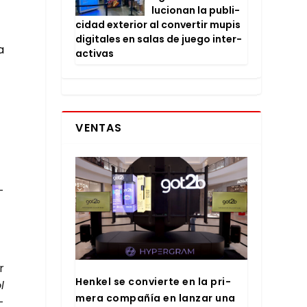
lu­cio­nan la publi­
ci­dad exte­rior al con­ver­tir mupis
digi­ta­les en salas de jue­go inter­
a
ac­ti­vas
VENTAS
­
r
Hen­kel se con­vier­te en la pri­
l
me­ra com­pa­ñía en lan­zar una
­