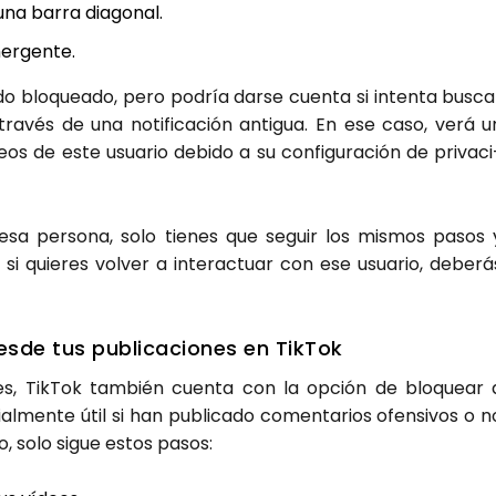
 una barra dia­go­nal.
er­gen­te.
do blo­quea­do, pero podría dar­se cuen­ta si inten­ta bus­ca
 tra­vés de una noti­fi­ca­ción anti­gua. En ese caso, verá u
s de este usua­rio debi­do a su con­fi­gu­ra­ción de pri­va­ci
sa per­so­na, solo tie­nes que seguir los mis­mos pasos 
 si quie­res vol­ver a inter­ac­tuar con ese usua­rio, debe­rá
­de tus publi­ca­cio­nes en Tik­Tok
a­les, Tik­Tok tam­bién cuen­ta con la opción de blo­quear 
al­men­te útil si han publi­ca­do comen­ta­rios ofen­si­vos o n
lo, solo sigue estos pasos: