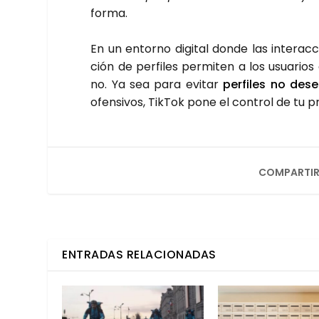
for­ma.
En un entorno digi­tal don­de las inter­ac­c
ción de per­fi­les per­mi­ten a los usua­rios
no. Ya sea para evi­tar
per­fi­les no des
ofen­si­vos, Tik­Tok pone el con­trol de tu p
COMPARTIR
ENTRADAS RELACIONADAS