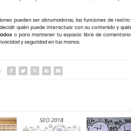
io­nes pue­den ser abru­ma­do­ras, las fun­cio­nes de res­tric
 deci­dir quién pue­de inter­ac­tuar con su con­te­ni­do y quié
ea­dos
o para man­te­ner tu espa­cio libre de comen­ta­rio
ri­va­ci­dad y segu­ri­dad en tus manos.
: