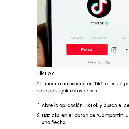
Tik­Tok
Blo­quear a un usua­rio en Tik­Tok es un p
nes que seguir estos pasos:
Abre la apli­ca­ción Tik­Tok y bus­ca el p
Haz clic en el botón de ‘Com­par­tir’, u
una fle­cha.