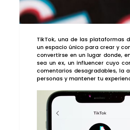
Tik­Tok, una de las pla­ta­for­mas
un espa­cio úni­co para crear y con­
con­ver­tir­se en un lugar don­de, e
sea un ex, un influen­cer cuyo con­
comen­ta­rios des­agra­da­bles, la
per­so­nas y man­te­ner tu expe­rien­