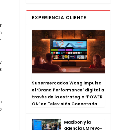
EXPERIENCIA CLIENTE
r
n
­
y
s
Super­mer­ca­dos Wong impul­sa
el ‘Brand Per­for­man­ce’ digi­tal a
tra­vés de la estra­te­gia ‘POWER
a
ON’ en Tele­vi­sión Conec­ta­da
o
Maxi­bon y la
agen­cia UM revo­