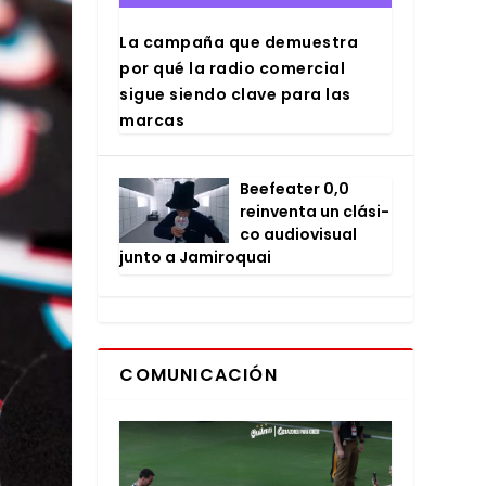
La cam­pa­ña que demues­tra
por qué la radio comer­cial
sigue sien­do cla­ve para las
mar­cas
Bee­fea­ter 0,0
rein­ven­ta un clá­si­
co audio­vi­sual
jun­to a Jami­ro­quai
COMUNICACIÓN