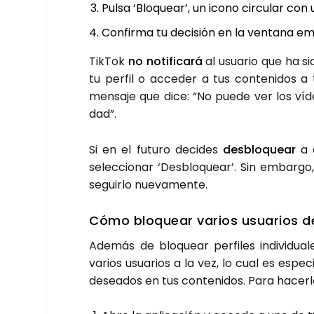
Pul­sa ‘Blo­quear’, un icono cir­cu­lar con
Con­fir­ma tu deci­sión en la ven­ta­na em
Tik­Tok
no noti­fi­ca­rá
al usua­rio que ha si
tu per­fil o acce­der a tus con­te­ni­dos a
men­sa­je que dice: “No pue­de ver los vídeo
dad”.
Si en el futu­ro deci­des
des­blo­quear
a e
selec­cio­nar ‘Des­blo­quear’. Sin embar­go,
seguir­lo nue­va­men­te.
Cómo blo­quear varios usua­rios des
Ade­más de blo­quear per­fi­les indi­vi­du
varios usua­rios a la vez, lo cual es espe­ci
desea­dos en tus con­te­ni­dos. Para hacer­