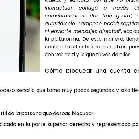
vídeos y esta­dos, así que no podr
inter­ac­tuar con­ti­go a tra­vés d
comen­ta­rios, ni dar ‘me gus­ta’, n
guar­dár­se­lo. Tam­po­co podrá seguir­t
ni enviar­te men­sa­jes direc­tos
”, expli­
la pla­ta­for­ma. De esta mane­ra, tie­ne
con­trol total sobre lo que otros pue
den ver de ti y lo que tú ves de ellos.
Cómo blo­quear una cuen­ta e
ro­ce­so sen­ci­llo que toma muy pocos segun­dos, y solo tie
er­fil de la per­so­na que deseas blo­quear.
bi­ca­do en la par­te supe­rior dere­cha y repre­sen­ta­do po