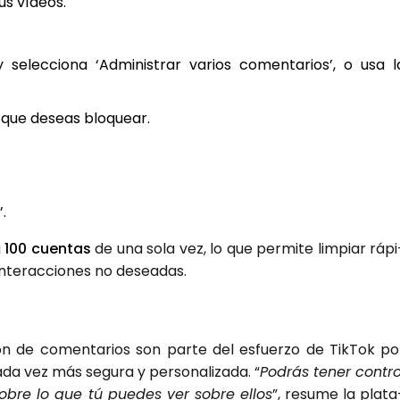
tus vídeos.
 selec­cio­na ‘Admi­nis­trar varios comen­ta­rios’, o usa l
s que deseas blo­quear.
’.
a
100 cuen­tas
de una sola vez, lo que per­mi­te lim­piar rápi
nter­ac­cio­nes no desea­das.
ón de comen­ta­rios son par­te del esfuer­zo de Tik­Tok po
da vez más segu­ra y per­so­na­li­za­da. “
Podrás tener con­tro
obre lo que tú pue­des ver sobre ellos
”, resu­me la pla­ta