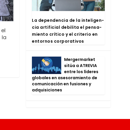
La depen­den­cia de la inte­li­gen­
cia arti­fi­cial debi­li­ta el pen­sa­
el
mien­to crí­ti­co y el cri­te­rio en
 la
entor­nos cor­po­ra­ti­vos
Mer­ger­mar­ket
sitúa a ATRE­VIA
entre los líde­res
glo­ba­les en ase­so­ra­mien­to de
comu­ni­ca­ción en fusio­nes y
adqui­si­cio­nes