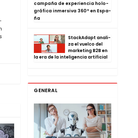
cam­pa­ña de expe­rien­cia holo­
grá­fi­ca inmer­si­va 360º en Espa­
ña
­
n
s
Stac­kA­dapt ana­li­
za el vuel­co del
mar­ke­ting B2B en
la era de la inte­li­gen­cia arti­fi­cial
GENERAL