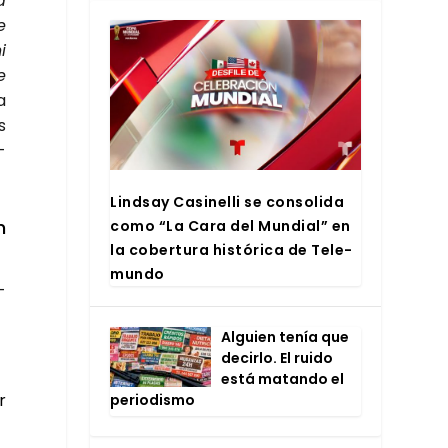
á
e
i
e
ca
s
­
Lind­say Casi­ne­lli se con­so­li­da
n
como “La Cara del Mun­dial” en
la cober­tu­ra his­tó­ri­ca de Tele­
mun­do
­
Alguien tenía que
decir­lo. El rui­do
está matan­do el
r
perio­dis­mo