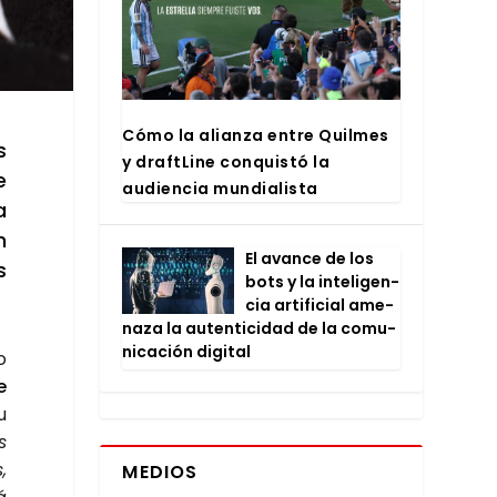
Cómo la alian­za entre Quil­mes
s
y draftLi­ne con­quis­tó la
e
audien­cia mun­dia­lis­ta
a
n
El avan­ce de los
s
bots y la inte­li­gen­
cia arti­fi­cial ame­
na­za la auten­ti­ci­dad de la comu­
ni­ca­ción digi­tal
o
e
u
s
,
MEDIOS