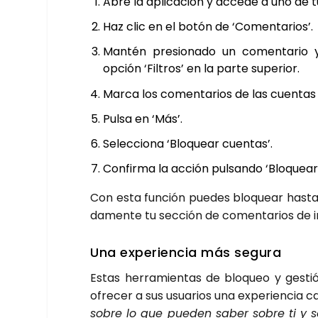
Abre la apli­ca­ción y acce­de a uno de 
Haz clic en el botón de ‘Comen­ta­rios’.
Man­tén pre­sio­na­do un comen­ta­rio y
opción ‘Fil­tros’ en la par­te supe­rior.
Mar­ca los comen­ta­rios de las cuen­ta
Pul­sa en ‘Más’.
Selec­cio­na ‘Blo­quear cuen­tas’.
Con­fir­ma la acción pul­san­do ‘Blo­quear
Con esta fun­ción pue­des blo­quear has­t
da­men­te tu sec­ción de comen­ta­rios de i
Una expe­rien­cia más segu­ra
Estas herra­mien­tas de blo­queo y ges­ti
ofre­cer a sus usua­rios una expe­rien­cia ca
sobre lo que pue­den saber sobre ti y s